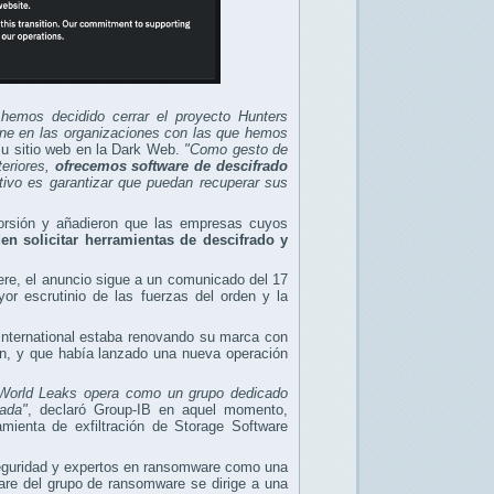
 hemos decidido cerrar el proyecto Hunters
iene en las organizaciones con las que hemos
su sitio web en la Dark Web.
"Como gesto de
teriores,
ofrecemos software de descifrado
ivo es garantizar que puedan recuperar sus
torsión y añadieron que las empresas cuyos
en solicitar herramientas de descifrado y
ere, el anuncio sigue a un comunicado del 17
or escrutinio de las fuerzas del orden y la
nternational estaba renovando su marca con
ón, y que había lanzado una nueva operación
n, World Leaks opera como un grupo dedicado
zada"
, declaró Group-IB en aquel momento,
mienta de exfiltración de Storage Software
 seguridad y expertos en ransomware como una
ware del grupo de ransomware se dirige a una