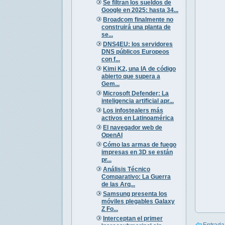
Se filtran los sueldos de
Google en 2025: hasta 34...
Broadcom finalmente no
construirá una planta de
se...
DNS4EU: los servidores
DNS públicos Europeos
con f...
Kimi K2, una IA de código
abierto que supera a
Gem...
Microsoft Defender: La
inteligencia artificial apr...
Los infostealers más
activos en Latinoamérica
El navegador web de
OpenAI
Cómo las armas de fuego
impresas en 3D se están
pr...
Análisis Técnico
Comparativo: La Guerra
de las Arq...
Samsung presenta los
móviles plegables Galaxy
Z Fo...
Interceptan el primer