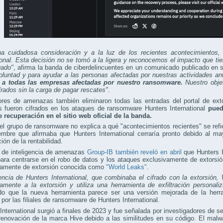
na cuidadosa consideración y a la luz de los recientes acontecimientos,
ional. Esta decisión no se tomó a la ligera y reconocemos el impacto que t
uado"
, afirma la banda de ciberdelincuentes en un comunicado publicado en 
luntad y para ayudar a las personas afectadas por nuestras actividades an
o a todas las empresas afectadas por nuestro ransomware.
Nuestro objet
frados sin la carga de pagar rescates"
.
ores de amenazas también eliminaron todas las entradas del portal de ex
s fueron cifrados en los ataques de ransomware Hunters International
pued
 recuperación en el sitio web oficial de la banda.
l grupo de ransomware no explica a qué "acontecimientos recientes" se refi
mbre que afirmaba que Hunters International cerraría pronto debido al may
ión de la rentabilidad.
a de inteligencia de amenazas
Group-IB también reveló en abril
que Hunters I
ara centrarse en el robo de datos y los ataques exclusivamente de extorsi
vamente de extorsión conocida como
"World Leaks"
.
rencia de Hunters International, que combinaba el cifrado con la extorsió
amente a la extorsión y utiliza una herramienta de exfiltración personali
do que la nueva herramienta parece ser una versión mejorada de la herra
a por las filiales de ransomware de Hunters International.
International surgió a finales de 2023 y fue señalada por investigadores de
renovación de la marca Hive debido a las similitudes en su código. El mal