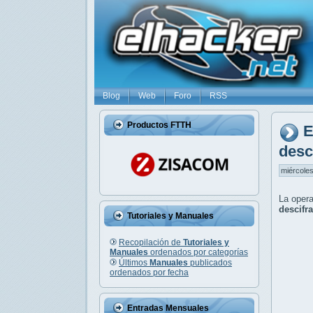
Blog
Web
Foro
RSS
Productos FTTH
E
desc
miércoles
La opera
descifr
Tutoriales y Manuales
Recopilación de
Tutoriales y
Manuales
ordenados por categorías
Últimos
Manuales
publicados
ordenados por fecha
Entradas Mensuales