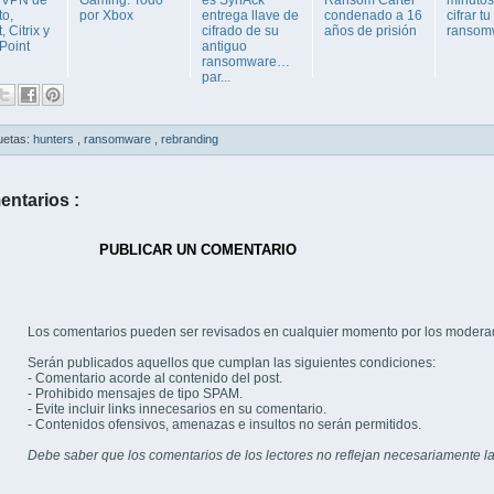
to,
por Xbox
entrega llave de
condenado a 16
cifrar t
, Citrix y
cifrado de su
años de prisión
ransom
Point
antiguo
ransomware…
par...
uetas:
hunters
,
ransomware
,
rebranding
entarios :
PUBLICAR UN COMENTARIO
Los comentarios pueden ser revisados en cualquier momento por los modera
Serán publicados aquellos que cumplan las siguientes condiciones:
- Comentario acorde al contenido del post.
- Prohibido mensajes de tipo SPAM.
- Evite incluir links innecesarios en su comentario.
- Contenidos ofensivos, amenazas e insultos no serán permitidos.
Debe saber que los comentarios de los lectores no reflejan necesariamente la