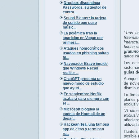
Dropbox discontinua
Passwords, su gestor de
contra...
Sound Blaster: la tarjeta
de sonido que puso
músic...
"Tras u
La polémica tras la
Internat
aparición en Vogue por
interact
primera...
buena vo
Ataques homográficos
gratuit
usados en phishing saltan
datos ci
fil...
Los act
Navegador Brave impide
sistema
que Windows Recall
guías de
realice ...
Aunque e
ChatGPT presenta un
de novie
nuevo modo de estudio
disminuc
que ayud...
En septiembre Netflix
La firm
acabará para siempre con
planes p
el ...
exclusi
Microsoft bloquea la
"A dife
cuenta de Hotmail de un
exclusiv
desar...
añadien
Hackean Tea, una famosa
utilizad
app de citas y terminan
Hunters 
ro...
posible 