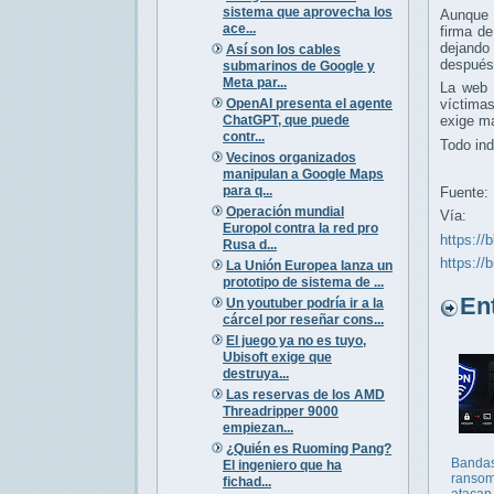
sistema que aprovecha los
Aunque H
ace...
firma de
dejando
Así son los cables
después 
submarinos de Google y
Meta par...
La web 
OpenAI presenta el agente
víctima
ChatGPT, que puede
exige m
contr...
Todo ind
Vecinos organizados
manipulan a Google Maps
para q...
Fuente:
Operación mundial
Vía:
Europol contra la red pro
https://
Rusa d...
https://
La Unión Europea lanza un
prototipo de sistema de ...
Entr
Un youtuber podría ir a la
cárcel por reseñar cons...
El juego ya no es tuyo,
Ubisoft exige que
destruya...
Las reservas de los AMD
Threadripper 9000
empiezan...
¿Quién es Ruoming Pang?
Banda
El ingeniero que ha
ranso
fichad...
atacan