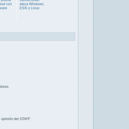
u red con
ataca Windows,
ware
ESXi y Linux
dores.
 opinión del STAFF.