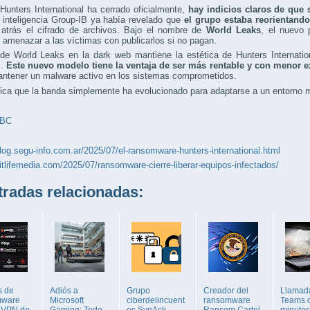
unters International ha cerrado oficialmente,
hay indicios claros de que 
 inteligencia Group-IB ya había revelado que
el grupo estaba reorientando
 atrás el cifrado de archivos. Bajo el nombre de
World Leaks
, el nuevo 
amenazar a las víctimas con publicarlos si no pagan.
de World Leaks en la dark web mantiene la estética de Hunters Internatio
s.
Este nuevo modelo tiene la ventaja de ser más rentable y con menor e
antener un malware activo en los sistemas comprometidos.
ica que la banda simplemente ha evolucionado para adaptarse a un entorno má
BC
blog.segu-info.com.ar/2025/07/el-ransomware-hunters-international.html
bitlifemedia.com/2025/07/ransomware-cierre-liberar-equipos-infectados/
adas relacionadas:
s de
Adiós a
Grupo
Creador del
Llamad
mware
Microsoft
ciberdelincuent
ransomware
Teams 
 VPN de
Gaming: Todo
es SynAck
Ransom Cartel
minutos