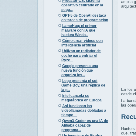
Predator-OS: sistema
amplia 
operativo centrado en la
arquite
segu...
GPT-5 de OpenAI destaca
en tareas de programación
LameHug: el primer
malware con IA que
hackea Windo...
Cómo crear vídeos con
inteligencia artificial
Utilizan un radiador de
coche para enfriar el
Ryze...
Google presenta una
nueva función que
organiza los...
Lego presenta el set
Game Boy, una réplica de
En los ú
la p...
desde ci
Intel cancela su
megafábrica en Europa
La banda
las ope
Así funcionan las
videollamadas dobladas a
tiempo ...
Recu
Qwen3-Coder es una IA de
Alibaba capaz de
Hunters 
programa...
que, tra
Un ingeniero de Firefox