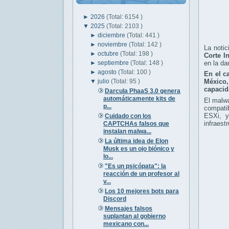
►
2026
(Total: 6154 )
▼
2025
(Total: 2103 )
►
diciembre
(Total: 441 )
►
noviembre
(Total: 142 )
La notic
►
octubre
(Total: 198 )
Corte I
►
septiembre
(Total: 148 )
en la da
►
agosto
(Total: 100 )
En el c
▼
julio
(Total: 95 )
México,
capacid
Darcula PhaaS 3.0 genera
automáticamente kits de
El malwa
p...
compati
ESXi, y
Cuidado con los
infraest
CAPTCHAs falsos que
instalan malwa...
La última idea de Elon
Musk es un ojo biónico y
lo...
"Es un psicópata": la
reacción de un profesor al
v...
Los 10 mejores bots para
Discord
Mensajes falsos
suplantan al gobierno
mexicano con...