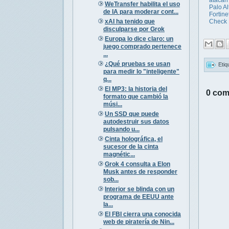
WeTransfer habilita el uso
Palo Al
de IA para moderar cont...
Fortinet
xAI ha tenido que
Check 
disculparse por Grok
Europa lo dice claro: un
juego comprado pertenece
...
¿Qué pruebas se usan
Etiq
para medir lo "inteligente"
q...
El MP3: la historia del
0 com
formato que cambió la
músi...
Un SSD que puede
autodestruir sus datos
pulsando u...
Cinta holográfica, el
sucesor de la cinta
magnétic...
Grok 4 consulta a Elon
Musk antes de responder
sob...
Interior se blinda con un
programa de EEUU ante
la...
El FBI cierra una conocida
web de piratería de Nin...