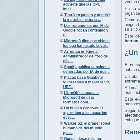
venían 
advierte que las CPU
En su c
Intel...
organiza
'Entró en pánico y mintió':
la increíble historia ...
Como ge
ningún t
Los resúmenes por IA de
su sitio 
Google roban contenido y
r...
Este de
herrami
Microsoft dice que chinos
los que han usado la vul...
¿Un 
Arrestan en Kiev al
administrador del foro de
cibe...
El comu
Spotify publica canciones
habían d
generadas por IA de dos ...
En abri
Placas base Gigabyte
extrema
vulnerables a malware vía
UEF...
Además, 
real, in
LibreOffice acusa a
Microsoft de usar
Esta ev
formatos com...
menores
Un bug en Windows 11
Según 
«permite» a los usuarios
afectan
eyec...
enfoque
Walker S2, el primer robot
humanoide del mundo
Rans
que...
Google desarrolla un