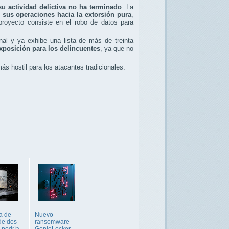
su actividad delictiva no ha terminado
. La
 sus operaciones hacia la extorsión pura
,
proyecto consiste en el robo de datos para
nal y ya exhibe una lista de más de treinta
xposición para los delincuentes
, ya que no
s hostil para los atacantes tradicionales.
a de
Nuevo
de dos
ransomware
 podría
GenieLocker