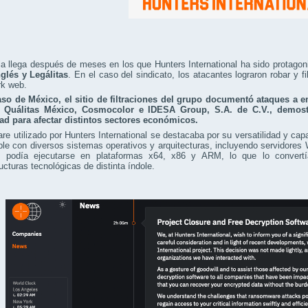
ia llega después de meses en los que Hunters International ha sido protag
nglés y Legálitas
. En el caso del sindicato, los atacantes lograron robar y f
rk web.
aso de México, el sitio de filtraciones del grupo documentó ataques a
 Quálitas México, Cosmocolor e IDESA Group, S.A. de C.V., demostr
ad para afectar distintos sectores económicos.
re utilizado por Hunters International se destacaba por su versatilidad y cap
ble con diversos sistemas operativos y arquitecturas, incluyendo servido
 podía ejecutarse en plataformas x64, x86 y ARM, lo que lo conver
ructuras tecnológicas de distinta índole.