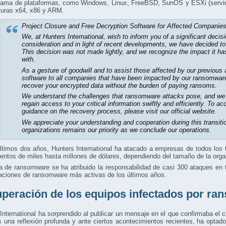
gama de plataformas, como Windows, Linux, FreeBSD, SunOS y ESXi (servid
cturas x64, x86 y ARM.
Project Closure and Free Decryption Software for Affected Companie
We, at Hunters International, wish to inform you of a significant decisi
consideration and in light of recent developments, we have decided to 
This decision was not made lightly, and we recognize the impact it ha
with.
As a gesture of goodwill and to assist those affected by our previous a
software to all companies that have been impacted by our ransomware
recover your encrypted data without the burden of paying ransoms.
We understand the challenges that ransomware attacks pose, and we hop
regain access to your critical information swiftly and efficiently. To a
guidance on the recovery process, please visit our official website.
We appreciate your understanding and cooperation during this transit
organizations remains our priority as we conclude our operations.
ltimos dos años, Hunters International ha atacado a empresas de todos los
entos de miles hasta millones de dólares, dependiendo del tamaño de la orga
 de ransomware se ha atribuido la responsabilidad de casi 300 ataques en 
raciones de ransomware más activas de los últimos años.
peración de los equipos infectados por r
International ha sorprendido al publicar un mensaje en el que confirmaba el c
s una reflexión profunda y ante ciertos acontecimientos recientes, ha opta