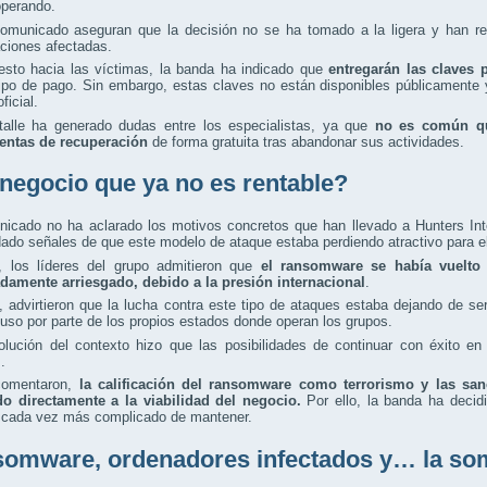
operando.
omunicado aseguran que la decisión no se ha tomado a la ligera y han re
ciones afectadas.
sto hacia las víctimas, la banda ha indicado que
entregarán las claves 
ipo de pago. Sin embargo, estas claves no están disponibles públicamente 
oficial.
talle ha generado dudas entre los especialistas, ya que
no es común qu
entas de recuperación
de forma gratuita tras abandonar sus actividades.
negocio que ya no es rentable?
nicado no ha aclarado los motivos concretos que han llevado a Hunters Int
ado señales de que este modelo de ataque estaba perdiendo atractivo para el
l, los líderes del grupo admitieron que
el ransomware se había vuelto
damente arriesgado, debido a la presión internacional
.
advirtieron que la lucha contra este tipo de ataques estaba dejando de ser
cluso por parte de los propios estados donde operan los grupos.
olución del contexto hizo que las posibilidades de continuar con éxito 
.
comentaron,
la calificación del ransomware como terrorismo y las san
do directamente a la viabilidad del negocio.
Por ello, la banda ha deci
 cada vez más complicado de mantener.
omware, ordenadores infectados y… la so