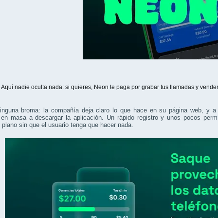
quí nadie oculta nada: si quieres, Neon te paga por grabar tus llamadas y vende
inguna broma: la compañía deja claro lo que hace en su página web, y a 
 en masa a descargar la aplicación. Un rápido registro y unos pocos per
plano sin que el usuario tenga que hacer nada.