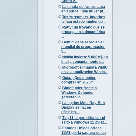
Ahora v...
La estafa del 'astronauta
en apuros': una mujer pi...
Tus ‘streamers’ favoritos
te han estado mintiendo ...
Ratty: un troyano que se
propaga en latinoamérica
...
Gemini gana el oro en el
mundial de programación
y...
Nvidia invierte 5.000M$ en
Intel y conjuntamente d...
Microsoft elimanará WMIC
en la actualización Windo...
Guía: ¿Qué monitor
comprar en 2025?
Bitdefender frente a
Windows Defender,
¿afectan lo...
Las gafas Meta Ray-Ban
Display se hacen
oficiales,...
Tiny11 te permitirá dar el
salto a Windows 11 25H2...
Estados Unidos ofrece
11M$ por la captura de un