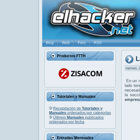
Blog
Web
Foro
RSS
Productos FTTH
L
viernes, 
En un m
lado te
necesar
la secc
Tutoriales y Manuales
empres
Recopilación de
Tutoriales y
Manuales
ordenados por categorías
Últimos
Manuales
publicados
ordenados por fecha
Entradas Mensuales