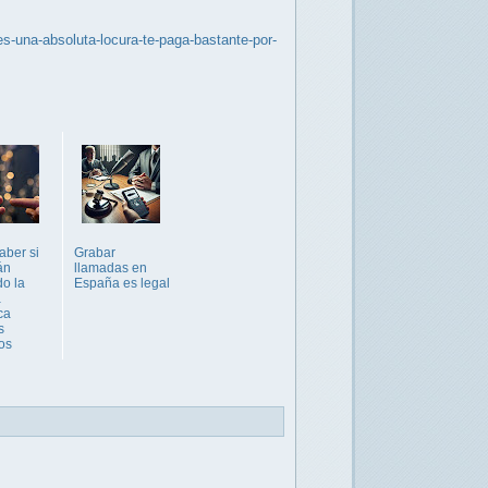
s-una-absoluta-locura-te-paga-bastante-por-
ber si
Grabar
án
llamadas en
o la
España es legal
a
ca
s
os