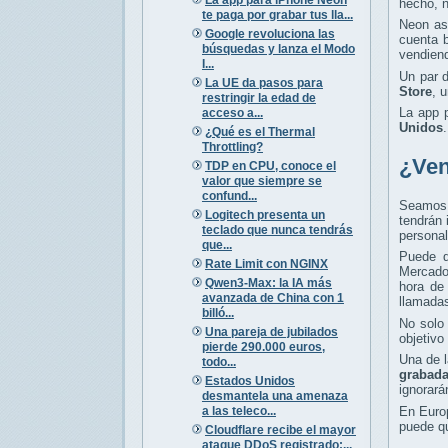
hecho, n
te paga por grabar tus lla...
Neon as
Google revoluciona las
cuenta 
búsquedas y lanza el Modo
vendiend
I...
Un par d
La UE da pasos para
Store
, 
restringir la edad de
La app 
acceso a...
Unidos
.
¿Qué es el Thermal
Throttling?
¿Ven
TDP en CPU, conoce el
valor que siempre se
confund...
Seamos 
Logitech presenta un
tendrán 
teclado que nunca tendrás
personal
que...
Puede q
Rate Limit con NGINX
Mercado
Qwen3-Max: la IA más
hora de
avanzada de China con 1
llamada
billó...
No solo
Una pareja de jubilados
objetivo
pierde 290.000 euros,
Una de l
todo...
grabad
Estados Unidos
ignorará
desmantela una amenaza
a las teleco...
En Euro
puede q
Cloudflare recibe el mayor
ataque DDoS registrado:...