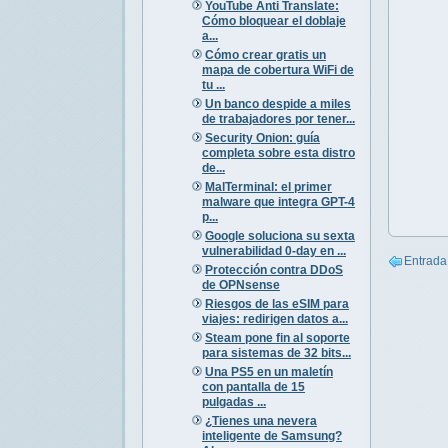
YouTube Anti Translate:
Cómo bloquear el doblaje
a...
Cómo crear gratis un
mapa de cobertura WiFi de
tu ...
Un banco despide a miles
de trabajadores por tener...
Security Onion: guía
completa sobre esta distro
de...
MalTerminal: el primer
malware que integra GPT-4
p...
Google soluciona su sexta
vulnerabilidad 0-day en ...
Entrada
Protección contra DDoS
de OPNsense
Riesgos de las eSIM para
viajes: redirigen datos a...
Steam pone fin al soporte
para sistemas de 32 bits...
Una PS5 en un maletín
con pantalla de 15
pulgadas ...
¿Tienes una nevera
inteligente de Samsung?