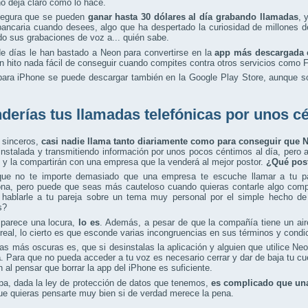
o deja claro cómo lo hace.
egura que se pueden
ganar hasta 30 dólares al día grabando llamadas
, 
bancaria cuando desees, algo que ha despertado la curiosidad de millones
o sus grabaciones de voz a... quién sabe.
e días le han bastado a Neon para convertirse en la
app más descargada e
un hito nada fácil de conseguir cuando compites contra otros servicios como 
para iPhone se puede descargar también en la Google Play Store, aunque so
derías tus llamadas telefónicas por unos c
sinceros,
casi nadie llama tanto diariamente como para conseguir que N
instalada y transmitiendo información por unos pocos céntimos al día, per
 y la compartirán con una empresa que la venderá al mejor postor.
¿Qué post
ue no te importe demasiado que una empresa te escuche llamar a tu par
na, pero puede que seas más cauteloso cuando quieras contarle algo compr
 hablarle a tu pareja sobre un tema muy personal por el simple hecho de
s?
 parece una locura,
lo es
. Además, a pesar de que la compañía tiene un air
 real, lo cierto es que esconde varias incongruencias en sus términos y cond
as más oscuras es, que si desinstalas la aplicación y alguien que utilice Ne
a
. Para que no pueda acceder a tu voz es necesario cerrar y dar de baja tu 
n al pensar que borrar la app del iPhone es suficiente.
pa, dada la ley de protección de datos que tenemos,
es complicado que una 
ue quieras pensarte muy bien si de verdad merece la pena.