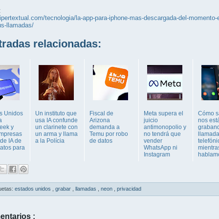
:
hipertextual.com/tecnologia/la-app-para-iphone-mas-descargada-del-momento-e
us-llamadas/
adas relacionadas:
s Unidos
Un instituto que
Fiscal de
Meta supera el
Cómo sa
a
usa IA confunde
Arizona
juicio
nos est
eek y
un clarinete con
demanda a
antimonopolio y
graband
empresas
un arma y llama
Temu por robo
no tendrá que
llamad
de IA de
a la Polícia
de datos
vender
telefóni
datos para
WhatsApp ni
mientra
Instagram
hablam
uetas:
estados unidos
,
grabar
,
llamadas
,
neon
,
privacidad
entarios :