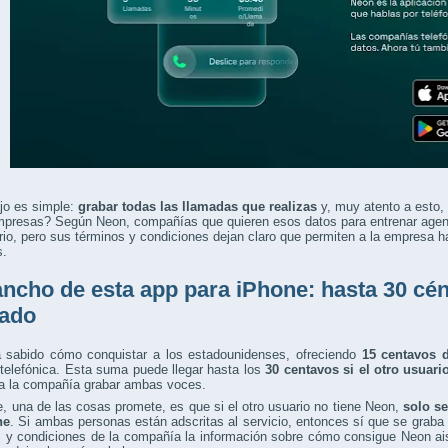
jo es simple:
grabar todas las llamadas que realizas
y, muy atento a esto,
presas? Según Neon, compañías que quieren esos datos para entrenar agente
ario, pero sus términos y condiciones dejan claro que permiten a la empresa h
s.
ancho de esta app para iPhone: hasta 30 cé
ado
 sabido cómo conquistar a los estadounidenses, ofreciendo
15 centavos d
telefónica. Esta suma puede llegar hasta los
30 centavos si el otro usuar
 a la compañía grabar ambas voces.
, una de las cosas promete, es que si el otro usuario no tiene Neon,
solo se
ne
. Si ambas personas están adscritas al servicio, entonces sí que se graba
 y condiciones de la compañía la información sobre cómo consigue Neon ais