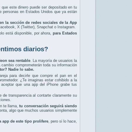
y que este dinero puede ser depositado en tu
 de personas en Estados Unidos que ya están
n la sección de redes sociales de la App
Facebook, X (Twitter), Snapchat o Instagram.
lo está disponible, por ahora,
para Estados
éntimos diarios?
eon sea rentable
. La mayoría de usuarios la
o a cambio comprometerán toda su información
or? Nadie lo sabe.
eja para decirle que compre el pan en el
ometedor. ¿Te imaginas estar cohibido a la
 aceptar que una app del iPhone grabe tus
e de transparencia al contarte claramente su
iciones.
on te llama,
tu conversación seguirá siendo
cuenta, algo que muchos usuarios simplemente
app de este tipo prolifere
, pero si lo hace,