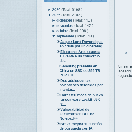
►
2026
(Total: 6198 )
▼
2025
(Total: 2103 )
►
diciembre
(Total: 441 )
►
noviembre
(Total: 142 )
►
octubre
(Total: 198 )
▼
septiembre
(Total: 148 )
Jaguar Land Rover sigue
en crisis por un ciberataq...
Electronic Arts acuerda
A
su venta a un consorcio
de...
Samsung presenta en
No es n
China un SSD de 256 TB
lanzado
PCIe 6.0
segundo 
Dos adolescentes
holandeses detenidos por
intentar...
Características de nuevo
ransomware LockBit 5.0
pa...
Vulnerabilidad de
secuestro de DLL de
Notepad++
Brave mejora su función
de búsqueda con IA