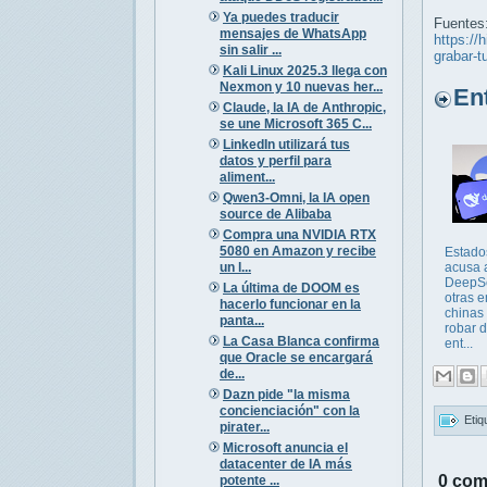
Ya puedes traducir
Fuentes
mensajes de WhatsApp
https://
sin salir ...
grabar-t
Kali Linux 2025.3 llega con
Nexmon y 10 nuevas her...
Entr
Claude, la IA de Anthropic,
se une Microsoft 365 C...
LinkedIn utilizará tus
datos y perfil para
aliment...
Qwen3-Omni, la IA open
source de Alibaba
Compra una NVIDIA RTX
5080 en Amazon y recibe
Estado
un l...
acusa 
DeepS
La última de DOOM es
otras 
hacerlo funcionar en la
chinas 
panta...
robar 
La Casa Blanca confirma
ent...
que Oracle se encargará
de...
Dazn pide "la misma
concienciación" con la
Etiq
pirater...
Microsoft anuncia el
datacenter de IA más
0 com
potente ...