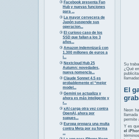
Facebook presenta Fan
Hub y nuevas funciones
para ...
La mayor cervecera de
Japón suspende sus
operacion...
El curioso caso de los
SSD que fallan a los 3
años...
Amazon indemnizará con
1.300 millones de euros a
l...
Nextcloud Hub 25
Su traba
Autumn: novedades,
¿Qué em
nueva nomencla...
publicit
llamada
Claude Sonnet 4.5 es
probablemente el “mejor
model...
El g
Gemini se actualiza y
grab
ahora es más inteligente y
r...
xAI carga otra vez contra
Neon ha
OpenAI, ahora por
llamada 
supues...
permite
Europa prepara una multa
Y es que
contra Meta por su forma
el iPho
...
términos
La app para iPhone Neon