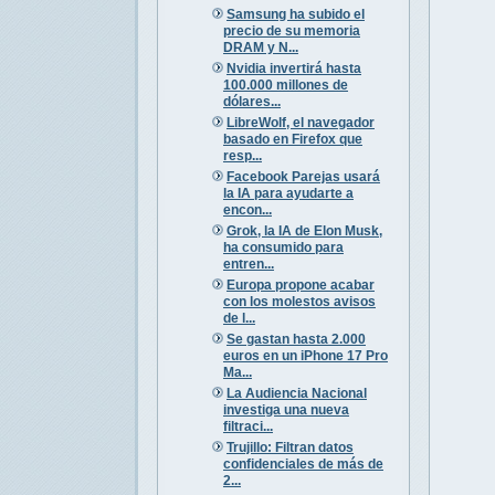
Samsung ha subido el
precio de su memoria
DRAM y N...
Nvidia invertirá hasta
100.000 millones de
dólares...
LibreWolf, el navegador
basado en Firefox que
resp...
Facebook Parejas usará
la IA para ayudarte a
encon...
Grok, la IA de Elon Musk,
ha consumido para
entren...
Europa propone acabar
con los molestos avisos
de l...
Se gastan hasta 2.000
euros en un iPhone 17 Pro
Ma...
La Audiencia Nacional
investiga una nueva
filtraci...
Trujillo: Filtran datos
confidenciales de más de
2...