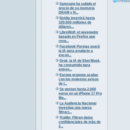
Entrada
Samsung ha subido el
precio de su memoria
DRAM y N...
Nvidia invertirá hasta
100.000 millones de
dólares...
LibreWolf, el navegador
basado en Firefox que
resp...
Facebook Parejas usará
la IA para ayudarte a
encon...
Grok, la IA de Elon Musk,
ha consumido para
entren...
Europa propone acabar
con los molestos avisos
de l...
Se gastan hasta 2.000
euros en un iPhone 17 Pro
Ma...
La Audiencia Nacional
investiga una nueva
filtraci...
Trujillo: Filtran datos
confidenciales de más de
2...