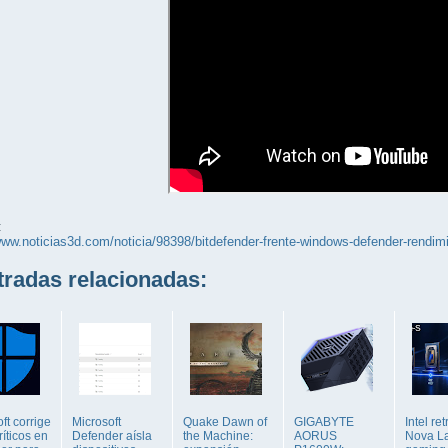
:
www.noticias3d.com/noticia/98398/bitdefender-frente-windows-defender-rendim
adas relacionadas:
ft corrige
Microsoft
Quake Dawn of
GIGABYTE
Intel re
ríticos en
Defender aísla
the Machine:
AORUS
Nova L