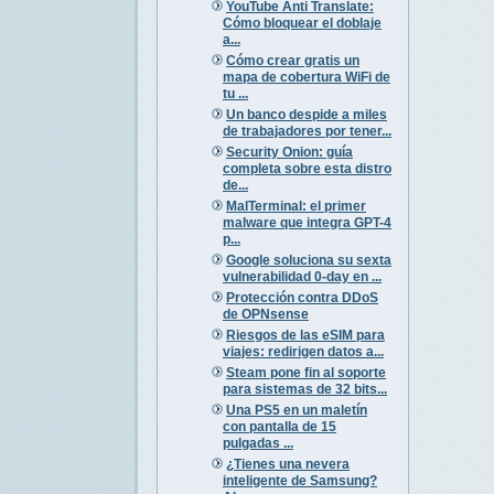
YouTube Anti Translate:
Cómo bloquear el doblaje
a...
Cómo crear gratis un
mapa de cobertura WiFi de
tu ...
Un banco despide a miles
de trabajadores por tener...
Security Onion: guía
completa sobre esta distro
de...
MalTerminal: el primer
malware que integra GPT-4
p...
Google soluciona su sexta
vulnerabilidad 0-day en ...
Protección contra DDoS
de OPNsense
Riesgos de las eSIM para
viajes: redirigen datos a...
Steam pone fin al soporte
para sistemas de 32 bits...
Una PS5 en un maletín
con pantalla de 15
pulgadas ...
¿Tienes una nevera
inteligente de Samsung?