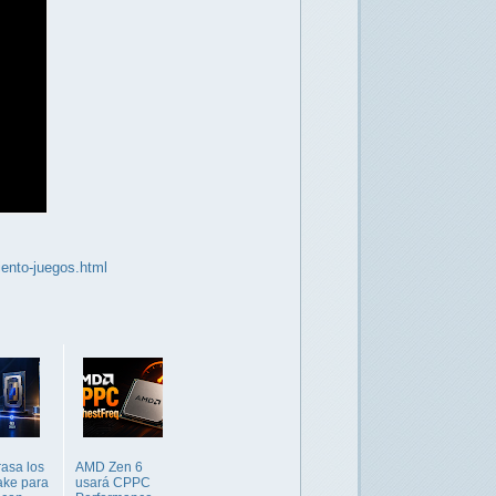
iento-juegos.html
trasa los
AMD Zen 6
ake para
usará CPPC