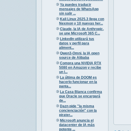
Ya puedes traducir
mensajes de WhatsApp
sin salir ...
Kali Linux 2025.3 llega con
Nexmon y 10 nuevas her...
Claude, la IA de Anthropic,
se une Microsoft 365 C...
LinkedIn utilizará tus
datos y perfil para
aliment...
Qwen3-Omni, la IA open
source de Alibaba
Compra una NVIDIA RTX
5080 en Amazon y recibe
un l...
La última de DOOM es
hacerlo funcionar en la
panta...
La Casa Blanca confirma
que Oracle se encargará
de...
Dazn pide "la misma
concienciación" con la
pirater...
Microsoft anuncia el
datacenter de IA más
potente ...