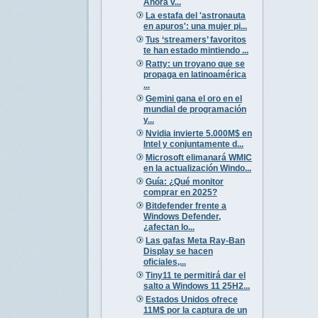
Ahora v...
La estafa del 'astronauta
en apuros': una mujer pi...
Tus ‘streamers’ favoritos
te han estado mintiendo ...
Ratty: un troyano que se
propaga en latinoamérica
...
Gemini gana el oro en el
mundial de programación
y...
Nvidia invierte 5.000M$ en
Intel y conjuntamente d...
Microsoft elimanará WMIC
en la actualización Windo...
Guía: ¿Qué monitor
comprar en 2025?
Bitdefender frente a
Windows Defender,
¿afectan lo...
Las gafas Meta Ray-Ban
Display se hacen
oficiales,...
Tiny11 te permitirá dar el
salto a Windows 11 25H2...
Estados Unidos ofrece
11M$ por la captura de un