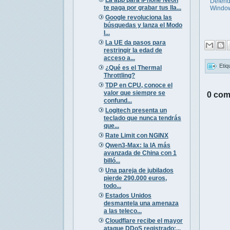
Defend
te paga por grabar tus lla...
Windo
Google revoluciona las
búsquedas y lanza el Modo
I...
La UE da pasos para
restringir la edad de
acceso a...
Etiq
¿Qué es el Thermal
Throttling?
TDP en CPU, conoce el
valor que siempre se
0 com
confund...
Logitech presenta un
teclado que nunca tendrás
que...
Rate Limit con NGINX
Qwen3-Max: la IA más
avanzada de China con 1
billó...
Una pareja de jubilados
pierde 290.000 euros,
todo...
Estados Unidos
desmantela una amenaza
a las teleco...
Cloudflare recibe el mayor
ataque DDoS registrado:...