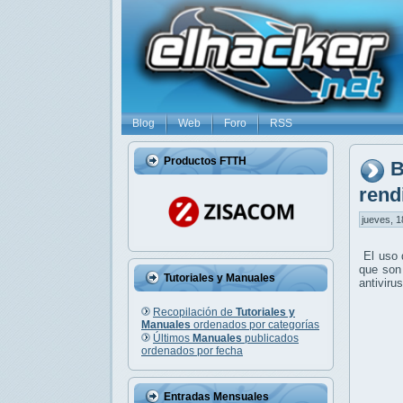
Blog
Web
Foro
RSS
Productos FTTH
B
rend
jueves, 1
El uso 
que son
Tutoriales y Manuales
antiviru
Recopilación de
Tutoriales y
Manuales
ordenados por categorías
Últimos
Manuales
publicados
ordenados por fecha
Entradas Mensuales