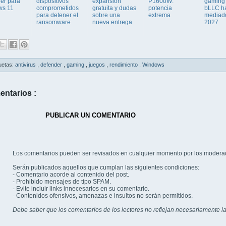
er para
dispositivos
expansión
P1600W:
gaming
ws 11
comprometidos
gratuita y dudas
potencia
bLLC h
para detener el
sobre una
extrema
mediad
ransomware
nueva entrega
2027
uetas:
antivirus
,
defender
,
gaming
,
juegos
,
rendimiento
,
Windows
entarios :
PUBLICAR UN COMENTARIO
Los comentarios pueden ser revisados en cualquier momento por los modera
Serán publicados aquellos que cumplan las siguientes condiciones:
- Comentario acorde al contenido del post.
- Prohibido mensajes de tipo SPAM.
- Evite incluir links innecesarios en su comentario.
- Contenidos ofensivos, amenazas e insultos no serán permitidos.
Debe saber que los comentarios de los lectores no reflejan necesariamente la