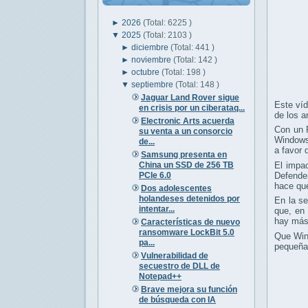
►
2026
(Total: 6225 )
▼
2025
(Total: 2103 )
►
diciembre
(Total: 441 )
►
noviembre
(Total: 142 )
►
octubre
(Total: 198 )
▼
septiembre
(Total: 148 )
Jaguar Land Rover sigue
Este víd
en crisis por un ciberataq...
de los a
Electronic Arts acuerda
Con un 
su venta a un consorcio
Windows 
de...
a favor
Samsung presenta en
China un SSD de 256 TB
El impac
PCIe 6.0
Defender
hace que
Dos adolescentes
holandeses detenidos por
En la se
intentar...
que, en 
hay más
Características de nuevo
ransomware LockBit 5.0
Que Wind
pa...
pequeñas
Vulnerabilidad de
secuestro de DLL de
Notepad++
Brave mejora su función
de búsqueda con IA