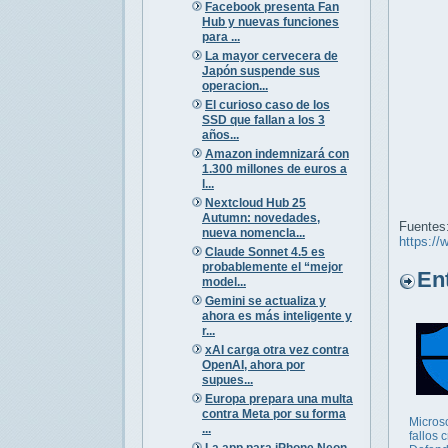
Facebook presenta Fan
Hub y nuevas funciones
para ...
La mayor cervecera de
Japón suspende sus
operacion...
El curioso caso de los
SSD que fallan a los 3
años...
Amazon indemnizará con
1.300 millones de euros a
l...
Nextcloud Hub 25
Autumn: novedades,
Fuentes
nueva nomencla...
https://
Claude Sonnet 4.5 es
probablemente el “mejor
Entr
model...
Gemini se actualiza y
ahora es más inteligente y
r...
xAI carga otra vez contra
OpenAI, ahora por
supues...
Europa prepara una multa
contra Meta por su forma
Microso
...
fallos c
La app para iPhone Neon