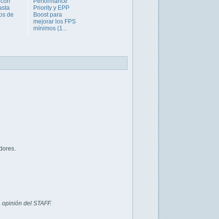
 con
Performance
asta
Priority y EPP
os de
Boost para
mejorar los FPS
mínimos (1...
dores.
 opinión del STAFF.