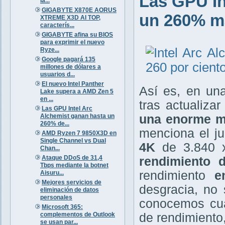
Las GPU In
la...
GIGABYTE X870E AORUS
un 260% m
XTREME X3D AI TOP,
caracterís...
GIGABYTE afina su BIOS
para exprimir el nuevo
Ryze...
Google pagará 135
millones de dólares a
usuarios d...
El nuevo Intel Panther
Así es, en un
Lake supera a AMD Zen 5
en ...
tras actualiza
Las GPU Intel Arc
Alchemist ganan hasta un
una enorme m
260% de...
menciona el j
AMD Ryzen 7 9850X3D en
Single Channel vs Dual
4K
de 3.840 x
Chan...
Ataque DDoS de 31,4
rendimiento 
Tbps mediante la botnet
rendimiento
en
Aisuru...
Mejores servicios de
desgracia, no 
eliminación de datos
personales
conocemos cual
Microsoft 365:
complementos de Outlook
de rendimiento,
se usan par...