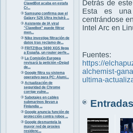
Detrás de este
ClawdBot acaba en estafa
Cr...
Esta es una
Samsung confirma que el
centrándose en
Galaxy S26 Ultra incluirá ...
Asistente de IA viral
Intel Arc en Lin
"Clawdbot" puede filtrar
men...
Nike investiga filtración de
datos tras reclamo de...
FRITZ!Box 5690 XGS llega
a España, un router perfe...
Fuentes:
La Comisión Europea
https://elchapu
revisará la petición «Dejad
de...
alchemist-gana
Google filtra su sistema
operativo para PC: Alumi...
ultima-actualiz
Actualización de
seguridad de Chrome
corrige vulne...
Sabotajes en cables
Entradas 
submarinos llevan a
Finlandia ...
Google anuncia función de
protección contra robos ...
Google desmantela la
mayor red de proxies
residenc...