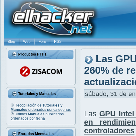
Blog
Web
Foro
RSS
Productos FTTH
Las GPU 
260% de re
actualizac
sábado, 31 de ene
Tutoriales y Manuales
Recopilación de
Tutoriales y
Manuales
ordenados por categorías
Las
GPU Intel
Últimos
Manuales
publicados
ordenados por fecha
en rendimien
controladores
Entradas Mensuales