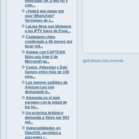
velocidad, 4K a 480 Hz y
com...
¿Habrá que pagar por
usar WhatsApp?
Versiones de s...
LaLiga lleva sus bloqueos
a las IPTV fuera de Espa...
Ciudadano chino
condenado a 46 meses por
lavar mil...
Ataque con CAPTCHA
falso usa App-V de
Entrada más reciente
Microsoft pa...
Canva, Atlassian y Epic
Games entre más de 100
emp...
Los nuevos satélites de
Amazon Leo son
demasiado b...
Alemania es el país
europeo con la mitad de
los ho...
Un activista británico
demanda a Valve por 903
mil...
Vulnerabilidades en
OpenSSL permiten a
atacantes r...