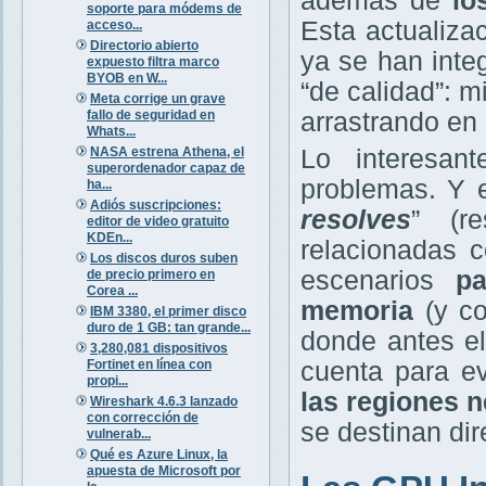
además de
lo
soporte para módems de
Esta actualiza
acceso...
Directorio abierto
ya se han int
expuesto filtra marco
BYOB en W...
“de calidad”: m
Meta corrige un grave
fallo de seguridad en
arrastrando en
Whats...
NASA estrena Athena, el
Lo interesan
superordenador capaz de
problemas. Y e
ha...
Adiós suscripciones:
resolves
” (re
editor de video gratuito
KDEn...
relacionadas 
Los discos duros suben
escenarios
p
de precio primero en
Corea ...
memoria
(y co
IBM 3380, el primer disco
duro de 1 GB: tan grande...
donde antes el
3,280,081 dispositivos
Fortinet en línea con
cuenta para ev
propi...
las regiones 
Wireshark 4.6.3 lanzado
con corrección de
se destinan di
vulnerab...
Qué es Azure Linux, la
apuesta de Microsoft por