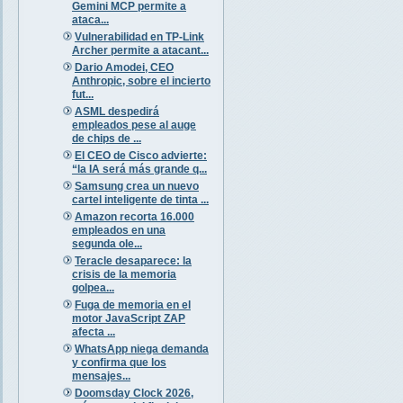
Gemini MCP permite a
ataca...
Vulnerabilidad en TP-Link
Archer permite a atacant...
Dario Amodei, CEO
Anthropic, sobre el incierto
fut...
ASML despedirá
empleados pese al auge
de chips de ...
El CEO de Cisco advierte:
“la IA será más grande q...
Samsung crea un nuevo
cartel inteligente de tinta ...
Amazon recorta 16.000
empleados en una
segunda ole...
Teracle desaparece: la
crisis de la memoria
golpea...
Fuga de memoria en el
motor JavaScript ZAP
afecta ...
WhatsApp niega demanda
y confirma que los
mensajes...
Doomsday Clock 2026,