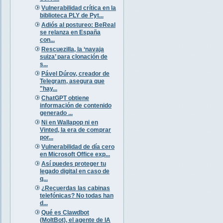
Vulnerabilidad crítica en la
biblioteca PLY de Pyt...
Adiós al postureo: BeReal
se relanza en España
con...
Rescuezilla, la ‘navaja
suiza’ para clonación de
s...
Pável Dúrov, creador de
Telegram, asegura que
"hay...
ChatGPT obtiene
información de contenido
generado ...
Ni en Wallapop ni en
Vinted, la era de comprar
por...
Vulnerabilidad de día cero
en Microsoft Office exp...
Así puedes proteger tu
legado digital en caso de
q...
¿Recuerdas las cabinas
telefónicas? No todas han
d...
Qué es Clawdbot
(MoltBot), el agente de IA