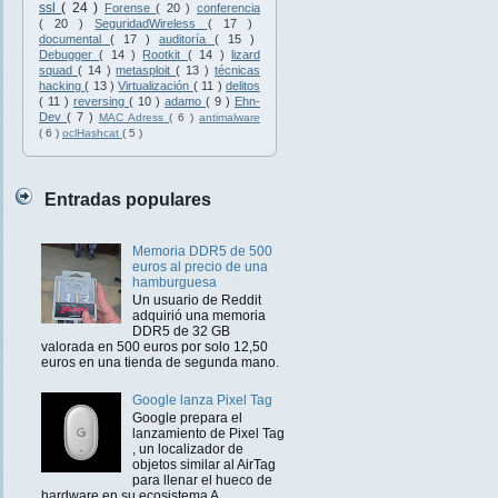
ssl
( 24 )
Forense
( 20 )
conferencia
( 20 )
SeguridadWireless
( 17 )
documental
( 17 )
auditoría
( 15 )
Debugger
( 14 )
Rootkit
( 14 )
lizard
squad
( 14 )
metasploit
( 13 )
técnicas
hacking
( 13 )
Virtualización
( 11 )
delitos
( 11 )
reversing
( 10 )
adamo
( 9 )
Ehn-
Dev
( 7 )
MAC Adress
( 6 )
antimalware
( 6 )
oclHashcat
( 5 )
Entradas populares
Memoria DDR5 de 500
euros al precio de una
hamburguesa
Un usuario de Reddit
adquirió una memoria
DDR5 de 32 GB
valorada en 500 euros por solo 12,50
euros en una tienda de segunda mano.
Google lanza Pixel Tag
Google prepara el
lanzamiento de Pixel Tag
, un localizador de
objetos similar al AirTag
para llenar el hueco de
hardware en su ecosistema A...