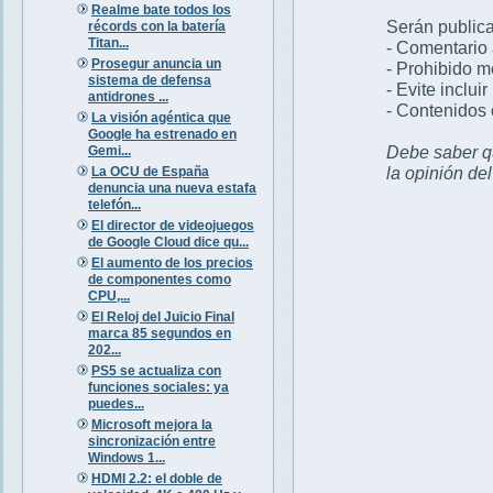
Realme bate todos los
Serán publica
récords con la batería
Titan...
- Comentario 
Prosegur anuncia un
- Prohibido 
sistema de defensa
- Evite inclui
antidrones ...
- Contenidos 
La visión agéntica que
Google ha estrenado en
Debe saber qu
Gemi...
la opinión de
La OCU de España
denuncia una nueva estafa
telefón...
El director de videojuegos
de Google Cloud dice qu...
El aumento de los precios
de componentes como
CPU,...
El Reloj del Juicio Final
marca 85 segundos en
202...
PS5 se actualiza con
funciones sociales: ya
puedes...
Microsoft mejora la
sincronización entre
Windows 1...
HDMI 2.2: el doble de