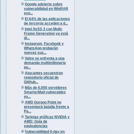
Google advierte sobre
vulnerabilidad en WinRAR
exp...
El 64% de las aplicaciones
de terceros acceden a d...
Intel XeSS 3 con Multi-
Frame Generation ya está
di...
Instagram, Facebook y
WhatsApp probarán
nuevas sus...
Valve se enfrenta a una
demanda multimillonaria
po...
Atacantes secuestran
repositorio oficial de
GitHub...
Más de 6.000 servidores
SmarterMail vulnerables
ex...
AMD Gorgon Point no
presentará batalla frente a
Pa...
Tarjetas gráficas NVIDIA y
AMD: Guía de
equivalencias
Vulnerabilidad 0-day en