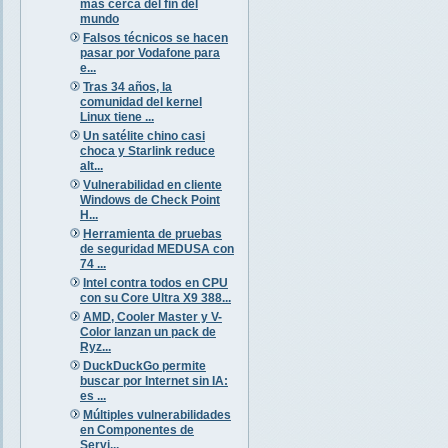
más cerca del fin del
mundo
Falsos técnicos se hacen
pasar por Vodafone para
e...
Tras 34 años, la
comunidad del kernel
Linux tiene ...
Un satélite chino casi
choca y Starlink reduce
alt...
Vulnerabilidad en cliente
Windows de Check Point
H...
Herramienta de pruebas
de seguridad MEDUSA con
74 ...
Intel contra todos en CPU
con su Core Ultra X9 388...
AMD, Cooler Master y V-
Color lanzan un pack de
Ryz...
DuckDuckGo permite
buscar por Internet sin IA:
es ...
Múltiples vulnerabilidades
en Componentes de
Servi...