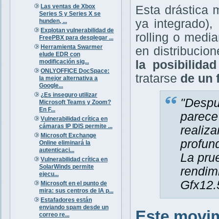
Las ventas de Xbox
Esta drástica 
Series S y Series X se
ya integrado),
hunden, ...
Explotan vulnerabilidad de
rolling o medi
FreePBX para desplegar ...
Herramienta Swarmer
en distribucio
elude EDR con
modificación sig...
la posibilida
ONLYOFFICE DocSpace:
tratarse
de un 
la mejor alternativa a
Google...
¿Es inseguro utilizar
"Despu
Microsoft Teams y Zoom?
En F...
parece
Vulnerabilidad crítica en
cámaras IP IDIS permite ...
realiz
Microsoft Exchange
profun
Online eliminará la
autenticaci...
La pru
Vulnerabilidad crítica en
SolarWinds permite
rendim
ejecu...
Gfx12.
Microsoft en el punto de
mira: sus centros de IA p...
Estafadores están
enviando spam desde un
Este movim
correo re...