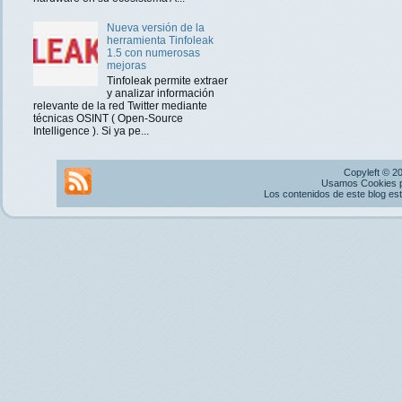
Nueva versión de la
herramienta Tinfoleak
1.5 con numerosas
mejoras
Tinfoleak permite extraer
y analizar información
relevante de la red Twitter mediante
técnicas OSINT ( Open-Source
Intelligence ). Si ya pe...
Copyleft © 2
Usamos Cookies pr
Los contenidos de este blog es