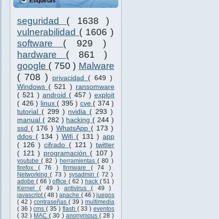
Etiquetas
seguridad
( 1638 )
vulnerabilidad
( 1606 )
software
( 929 )
hardware
( 861 )
google
( 750 )
Malware
( 708 )
privacidad
( 649 )
Windows
( 521 )
ransomware
( 521 )
android
( 457 )
exploit
( 426 )
linux
( 395 )
cve
( 374 )
tutorial
( 299 )
nvidia
( 293 )
manual
( 282 )
hacking
( 244 )
ssd
( 176 )
WhatsApp
( 173 )
ddos
( 134 )
Wifi
( 131 )
app
( 126 )
cifrado
( 121 )
twitter
( 121 )
programación
( 107 )
youtube
( 82 )
herramientas
( 80 )
firefox
( 76 )
firmware
( 74 )
Networking
( 73 )
sysadmin
( 72 )
adobe
( 66 )
office
( 62 )
hack
( 51 )
Kernel
( 49 )
antivirus
( 49 )
javascript
( 48 )
apache
( 46 )
juegos
( 42 )
contraseñas
( 39 )
multimedia
( 36 )
cms
( 35 )
flash
( 33 )
eventos
( 32 )
MAC
( 30 )
anonymous
( 28 )