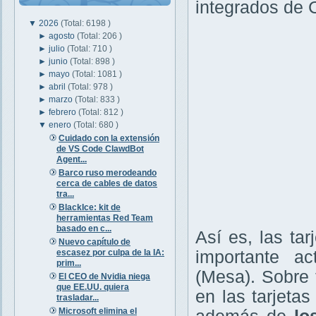
integrados de 
▼
2026
(Total: 6198 )
►
agosto
(Total: 206 )
►
julio
(Total: 710 )
►
junio
(Total: 898 )
►
mayo
(Total: 1081 )
►
abril
(Total: 978 )
►
marzo
(Total: 833 )
►
febrero
(Total: 812 )
▼
enero
(Total: 680 )
Cuidado con la extensión
de VS Code ClawdBot
Agent...
Barco ruso merodeando
cerca de cables de datos
tra...
BlackIce: kit de
herramientas Red Team
basado en c...
Así es, las tar
Nuevo capítulo de
escasez por culpa de la IA:
importante ac
prim...
(Mesa). Sobre 
El CEO de Nvidia niega
que EE.UU. quiera
en las tarjetas
trasladar...
Microsoft elimina el