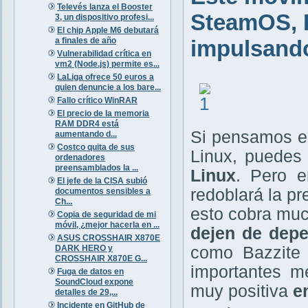
Televés lanza el Booster
SteamOS, B
3, un dispositivo profesi...
El chip Apple M6 debutará
a finales de año
impulsand
Vulnerabilidad crítica en
vm2 (Node.js) permite es...
LaLiga ofrece 50 euros a
quien denuncie a los bare...
Fallo crítico WinRAR
El precio de la memoria
RAM DDR4 está
Si pensamos en
aumentando d...
Costco quita de sus
Linux, puedes
ordenadores
preensamblados la ...
Linux
. Pero e
El jefe de la CISA subió
redoblará la pr
documentos sensibles a
Ch...
esto cobra muc
Copia de seguridad de mi
móvil, ¿mejor hacerla en ...
dejen de dep
ASUS CROSSHAIR X870E
DARK HERO y
como Bazzite
CROSSHAIR X870E G...
importantes m
Fuga de datos en
SoundCloud expone
muy positiva
e
detalles de 29,...
Incidente en GitHub de