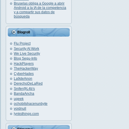
Bruselas obliga a Google a abrir
Android a la IA de la competencia
y a compartir sus datos de
búsqueda
Blogroll
Flu Project
Security At Work
We Live Security
Blog Segu-Info
HackPlayers
TheHackerWay
CyberHades
La9deAnon
DerechoDeLaRed
Snifer@L4b's
BandaAncha
ugeek
ochobitshacenunbyte
voidnull
lynksthings.com