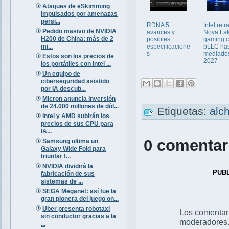
Ataques de eSkimming
impulsados por amenazas
persi...
RDNA 5:
Intel retr
Pedido masivo de NVIDIA
avances y
Nova Lak
H200 de China: más de 2
posibles
gaming 
mi...
especificacione
bLLC ha
s
mediado
Estos son los precios de
2027
los portátiles con Intel ...
Un equipo de
ciberseguridad asistido
por IA descub...
Micron anuncia inversión
de 24.000 millones de dól...
Etiquetas:
alc
Intel y AMD subirán los
precios de sus CPU para
IA...
0 comentar
Samsung ultima un
Galaxy Wide Fold para
triunfar f...
NVIDIA dividirá la
PUB
fabricación de sus
sistemas de ...
SEGA Meganet: así fue la
gran pionera del juego on...
Uber presenta robotaxi
Los comentar
sin conductor gracias a la
moderadores
...