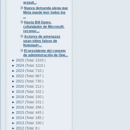
gratuit...
Nueva demanda alega que
Meta puede leer todos los
...
Hasta Bill Gates,
cofundador de Microsoft,
reconoc...
Actores de amenazas
usan sitios falsos de
Notepad+...
El presidente del consejo
de administración de Ope...
►
2025
(Total: 2103 )
►
2024
(Total: 1110 )
►
2023
(Total: 710 )
►
2022
(Total: 967 )
►
2021
(Total: 730 )
►
2020
(Total: 212 )
►
2019
(Total: 102 )
►
2018
(Total: 150 )
►
2017
(Total: 231 )
►
2016
(Total: 266 )
►
2015
(Total: 445 )
►
2014
(Total: 185 )
►
2013
(Total: 100 )
►
2012
(Total: 8 )