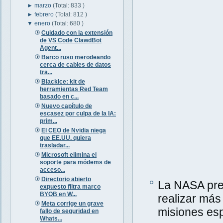
►
marzo
(Total: 833 )
►
febrero
(Total: 812 )
▼
enero
(Total: 680 )
Cuidado con la extensión
de VS Code ClawdBot
Agent...
Barco ruso merodeando
cerca de cables de datos
tra...
BlackIce: kit de
herramientas Red Team
basado en c...
Nuevo capítulo de
escasez por culpa de la IA:
prim...
El CEO de Nvidia niega
que EE.UU. quiera
trasladar...
Microsoft elimina el
soporte para módems de
acceso...
Directorio abierto
La NASA pre
expuesto filtra marco
BYOB en W...
realizar más
Meta corrige un grave
misiones esp
fallo de seguridad en
Whats...