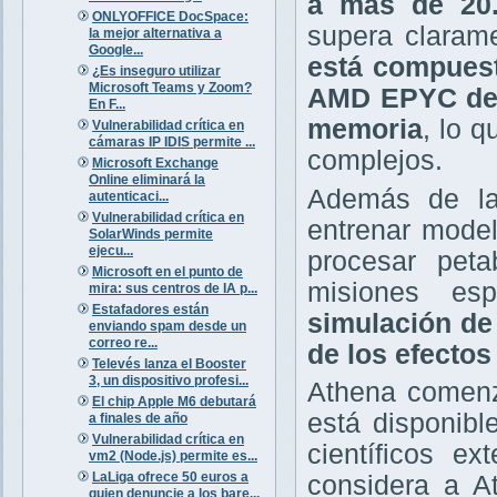
a más de 20.
ONLYOFFICE DocSpace:
supera claram
la mejor alternativa a
Google...
está compues
¿Es inseguro utilizar
Microsoft Teams y Zoom?
AMD EPYC de 
En F...
memoria
, lo 
Vulnerabilidad crítica en
cámaras IP IDIS permite ...
complejos.
Microsoft Exchange
Online eliminará la
Además de las
autenticaci...
Vulnerabilidad crítica en
entrenar model
SolarWinds permite
ejecu...
procesar peta
Microsoft en el punto de
misiones es
mira: sus centros de IA p...
Estafadores están
simulación de
enviando spam desde un
correo re...
de los efectos
Televés lanza el Booster
3, un dispositivo profesi...
Athena comenz
El chip Apple M6 debutará
está disponib
a finales de año
Vulnerabilidad crítica en
científicos e
vm2 (Node.js) permite es...
LaLiga ofrece 50 euros a
considera a A
quien denuncie a los bare...