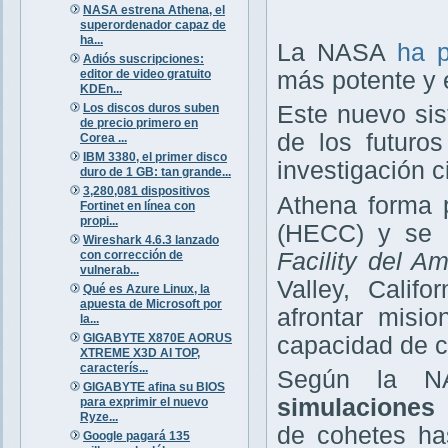
NASA estrena Athena, el
superordenador capaz de
ha...
La NASA
ha 
Adiós suscripciones:
más potente y 
editor de video gratuito
KDEn...
Los discos duros suben
Este nuevo sis
de precio primero en
de los futuro
Corea ...
IBM 3380, el primer disco
investigación ci
duro de 1 GB: tan grande...
3,280,081 dispositivos
Athena forma 
Fortinet en línea con
propi...
(HECC) y se 
Wireshark 4.6.3 lanzado
Facility del 
con corrección de
vulnerab...
Valley, Calif
Qué es Azure Linux, la
apuesta de Microsoft por
afrontar misi
la...
GIGABYTE X870E AORUS
capacidad de cá
XTREME X3D AI TOP,
caracterís...
Según la N
GIGABYTE afina su BIOS
simulaciones
para exprimir el nuevo
Ryze...
de cohetes ha
Google pagará 135