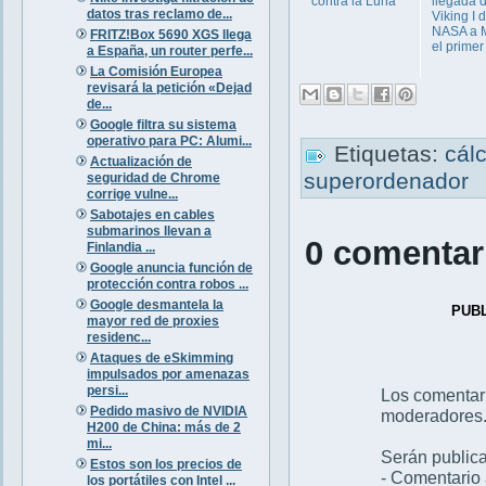
contra la Luna
llegada d
datos tras reclamo de...
Viking I d
NASA a M
FRITZ!Box 5690 XGS llega
el primer 
a España, un router perfe...
La Comisión Europea
revisará la petición «Dejad
de...
Google filtra su sistema
operativo para PC: Alumi...
Etiquetas:
cál
Actualización de
superordenador
seguridad de Chrome
corrige vulne...
Sabotajes en cables
submarinos llevan a
0 comentar
Finlandia ...
Google anuncia función de
protección contra robos ...
Google desmantela la
PUB
mayor red de proxies
residenc...
Ataques de eSkimming
impulsados por amenazas
persi...
Los comentar
Pedido masivo de NVIDIA
moderadores
H200 de China: más de 2
mi...
Serán publica
Estos son los precios de
- Comentario 
los portátiles con Intel ...