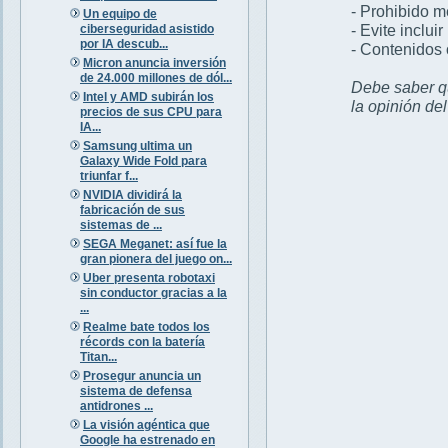
- Prohibido 
Un equipo de
- Evite inclui
ciberseguridad asistido
por IA descub...
- Contenidos 
Micron anuncia inversión
de 24.000 millones de dól...
Debe saber qu
Intel y AMD subirán los
la opinión de
precios de sus CPU para
IA...
Samsung ultima un
Galaxy Wide Fold para
triunfar f...
NVIDIA dividirá la
fabricación de sus
sistemas de ...
SEGA Meganet: así fue la
gran pionera del juego on...
Uber presenta robotaxi
sin conductor gracias a la
...
Realme bate todos los
récords con la batería
Titan...
Prosegur anuncia un
sistema de defensa
antidrones ...
La visión agéntica que
Google ha estrenado en