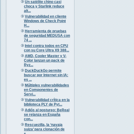
Un satélite chino casi
choca y Starlink reduce
alt...
Vulnerabilidad en cliente
Windows de Check Point
H...
Herramienta de pruebas
de seguridad MEDUSA con
74 ...
Intel contra todos en CPU
con su Core Ultra X9 388...
AMD, Cooler Master y V-
Color lanzan un pack de
Ryz...
DuckDuckGo permite
buscar por Internet sin IA:
es ...
Múltiples vulnerabilidades
en Componentes de
Servi...
Vulnerabilidad crítica en la
biblioteca PLY de Pyt...
Adiós al postureo: BeReal
se relanza en España
con...
Rescuezilla, la ‘navaja
suiza’ para clonación de
s...