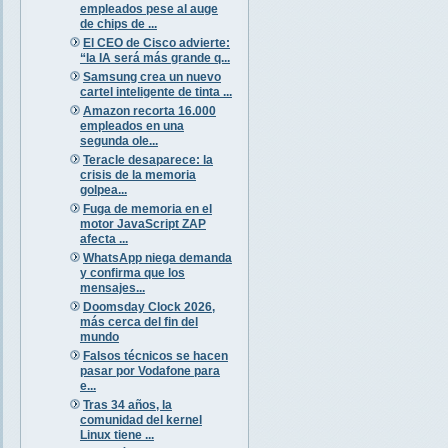
empleados pese al auge
de chips de ...
El CEO de Cisco advierte:
“la IA será más grande q...
Samsung crea un nuevo
cartel inteligente de tinta ...
Amazon recorta 16.000
empleados en una
segunda ole...
Teracle desaparece: la
crisis de la memoria
golpea...
Fuga de memoria en el
motor JavaScript ZAP
afecta ...
WhatsApp niega demanda
y confirma que los
mensajes...
Doomsday Clock 2026,
más cerca del fin del
mundo
Falsos técnicos se hacen
pasar por Vodafone para
e...
Tras 34 años, la
comunidad del kernel
Linux tiene ...