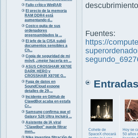
descubrimiento
Fallo crítico WinRAR
El precio de la memoria
RAM DDR4 está
aumentando d...
Costco quita de sus
ordenadores
Fuentes:
preensamblados la ...
https://comput
El jefe de la CISA subió
documentos sensibles a
superordenador
Ch...
Copia de seguridad de mi
segundo_6927
móvil, ¿mejor hacerla en ...
ASUS CROSSHAIR X870E
DARK HERO y
CROSSHAIR X870E G...
Entradas 
Fuga de datos en
SoundCloud expone
detalles de 29,...
Incidente en GitHub de
ClawdBot acaba en estafa
Cr...
Samsung confirma que el
Galaxy S26 Ultra incluirá ...
Asistente de IA viral
"Clawdbot" puede filtrar
Cohete de
Hoy se 
men...
SpaceX chocará
50 años 
Nike investiga filtración de