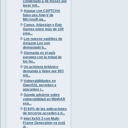
condenado a 46 meses por
lavar mil...
Ataque con CAPTCHA
falso usa App-V de
Microsoft pa...
Canva, Atlassian y Epic
Games entre más de 100
emp...
Los nuevos satélites de
Amazon Leo son
demasiado b...
Alemania es el país
europeo con la mitad de
los ho...
Un activista británico
demanda a Valve por 903
mil...
Vulnerabilidades en
OpenSSL permiten a
atacantes r...
Google advierte sobre
vulnerabilidad en WinRAR
exp...
El 64% de las aplicaciones
de terceros acceden a d...
Intel XeSS 3 con Multi-
Frame Generation ya está
di...