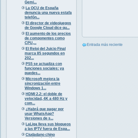
Gemi...
La OCU de España
denuncia una nueva estafa
telefón...
El director de videojuegos
de Google Cloud dice qu...
El aumento de los precios
de componentes como
CPU,...
Entrada más reciente
El Reloj del Juicio Final
marca 85 segundos en
202...
PS5 se actualiza con
funciones sociales: ya
puedes...
Microsoft mejora la
sincronización entre
Windows 1...
HDMI 2.2: el doble de
velocidad, 4K a 480 Hz y
com...
¿Habrá que pagar por
usar WhatsApp?
Versiones de s...
LaLiga lleva sus bloqueos
a las IPTV fuera de Espa...
Ciudadano chino