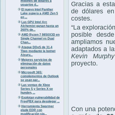
millones de dólares a
Gracias a esta
usuarios d...
El nuevo Intel Panther
de dólares en
Lake supera a AMD Zen 5
costes.
en ...
Las GPU Intel Arc
“La exploración
Alchemist ganan hasta un
260% de...
posible desde
AMD Ryzen 7 9850X3D en
Single Channel vs Dual
ampliamos nue
Chan...
adaptados a la
Ataque DDoS de 31,4
Tbps mediante la botnet
Kevin Murphy
Aisuru...
Mejores servicios de
proyecto.
eliminación de datos
personales
Microsoft 365:
complementos de Outlook
se usan par...
Las ventas de Xbox
Series S y Series X se
hunden, ...
Explotan vulnerabilidad de
FreePBX para desplegar ...
Herramienta Swarmer
Con una potenc
elude EDR con
modificación sig...