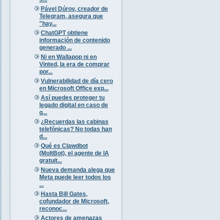
Pável Dúrov, creador de
Telegram, asegura que
"hay...
ChatGPT obtiene
información de contenido
generado ...
Ni en Wallapop ni en
Vinted, la era de comprar
por...
Vulnerabilidad de día cero
en Microsoft Office exp...
Así puedes proteger tu
legado digital en caso de
q...
¿Recuerdas las cabinas
telefónicas? No todas han
d...
Qué es Clawdbot
(MoltBot), el agente de IA
gratuit...
Nueva demanda alega que
Meta puede leer todos los
...
Hasta Bill Gates,
cofundador de Microsoft,
reconoc...
Actores de amenazas