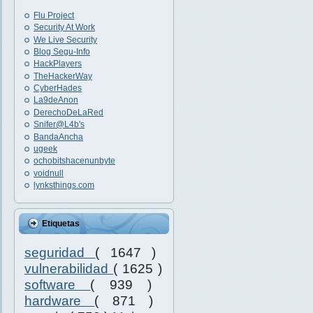
Flu Project
Security At Work
We Live Security
Blog Segu-Info
HackPlayers
TheHackerWay
CyberHades
La9deAnon
DerechoDeLaRed
Snifer@L4b's
BandaAncha
ugeek
ochobitshacenunbyte
voidnull
lynksthings.com
Etiquetas
seguridad
( 1647 )
vulnerabilidad
( 1625 )
software
( 939 )
hardware
( 871 )