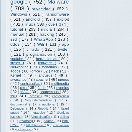
google
( 752 )
Malware
( 708 )
privacidad
( 652 )
Windows
( 521 )
ransomware
( 521 )
android
( 457 )
exploit
( 432 )
linux
( 399 )
cve
( 374 )
tutorial
( 299 )
nvidia
( 294 )
manual
( 281 )
hacking
( 245 )
ssd
( 177 )
WhatsApp
( 173 )
ddos
( 134 )
Wifi
( 131 )
app
( 126 )
cifrado
( 121 )
twitter
( 121 )
programación
( 108 )
youtube
( 82 )
herramientas
( 80 )
firefox
( 76 )
firmware
( 74 )
Networking
( 73 )
sysadmin
( 72 )
adobe
( 66 )
office
( 62 )
hack
( 51 )
Kernel
( 49 )
antivirus
( 49 )
javascript
( 48 )
apache
( 46 )
juegos
( 42 )
contraseñas
( 39 )
multimedia
( 36 )
cms
( 35 )
flash
( 33 )
eventos
( 32 )
MAC
( 30 )
anonymous
( 28 )
ssl
( 24 )
Forense
( 20 )
conferencia
( 20 )
SeguridadWireless
( 17 )
documental
( 17 )
auditoría
( 15 )
Debugger
( 14 )
Rootkit
( 14 )
lizard
squad
( 14 )
metasploit
( 13 )
técnicas
hacking
( 13 )
Virtualización
( 11 )
delitos
( 11 )
reversing
( 10 )
adamo
( 9 )
Ehn-
Dev
( 7 )
MAC Adress
( 6 )
antimalware
( 6 )
oclHashcat
( 5 )