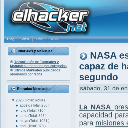
Blog
Web
Foro
RSS
Tutoriales y Manuales
NASA es
Recopilación de
Tutoriales y
capaz de ha
Manuales
ordenados por categorías
Últimos
Manuales
publicados
segundo
ordenados por fecha
sábado, 31 de ene
Entradas Mensuales
▼
2026
(Total: 6248 )
La NASA
pre
►
agosto
(Total: 256 )
►
julio
(Total: 710 )
capacidad pa
►
junio
(Total: 898 )
►
mayo
(Total: 1081 )
para
misiones 
►
abril
(Total: 978 )