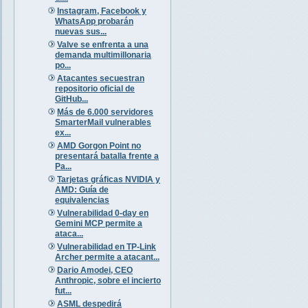
Instagram, Facebook y
WhatsApp probarán
nuevas sus...
Valve se enfrenta a una
demanda multimillonaria
po...
Atacantes secuestran
repositorio oficial de
GitHub...
Más de 6.000 servidores
SmarterMail vulnerables
ex...
AMD Gorgon Point no
presentará batalla frente a
Pa...
Tarjetas gráficas NVIDIA y
AMD: Guía de
equivalencias
Vulnerabilidad 0-day en
Gemini MCP permite a
ataca...
Vulnerabilidad en TP-Link
Archer permite a atacant...
Dario Amodei, CEO
Anthropic, sobre el incierto
fut...
ASML despedirá