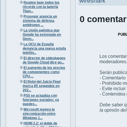
wireshark
Realme bate todos los
récords con la batería
Titan...
0 comentar
Prosegur anuncia un
sistema de defensa
antidrones ...
La visión agéntica que
PUB
Google ha estrenado en
Gemi...
La OCU de España
denuncia una nueva estafa
telefón...
Los comentar
El director de videojuegos
moderadores
de Google Cloud dice qu...
El aumento de los precios
Serán publica
de componentes como
CPU,...
- Comentario 
El Reloj del Juicio Final
- Prohibido 
marca 85 segundos en
- Evite inclui
202...
- Contenidos 
PS5 se actualiza con
funciones sociales: ya
puedes...
Debe saber qu
Microsoft mejora la
la opinión de
sincronización entre
Windows 1...
HDMI 2.2: el doble de