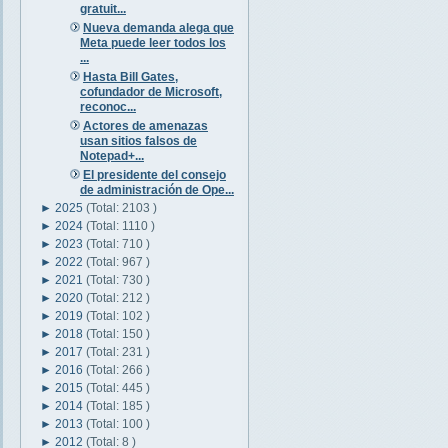
gratuit...
Nueva demanda alega que
Meta puede leer todos los
...
Hasta Bill Gates,
cofundador de Microsoft,
reconoc...
Actores de amenazas
usan sitios falsos de
Notepad+...
El presidente del consejo
de administración de Ope...
►
2025
(Total: 2103 )
►
2024
(Total: 1110 )
►
2023
(Total: 710 )
►
2022
(Total: 967 )
►
2021
(Total: 730 )
►
2020
(Total: 212 )
►
2019
(Total: 102 )
►
2018
(Total: 150 )
►
2017
(Total: 231 )
►
2016
(Total: 266 )
►
2015
(Total: 445 )
►
2014
(Total: 185 )
►
2013
(Total: 100 )
►
2012
(Total: 8 )