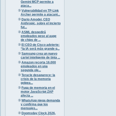
Gemini MCP permite a
ataca...
Vulnerabilidad en TP-Link
Archer permite a atacant...
Dario Amodei, CEO
Anthropic, sobre el incierto
fut...
ASML despedirá
empleados pese al auge
de chips de ...
El CEO de Cisco advierte:
“la IA será más grande q...
Samsung crea un nuevo
cartel inteligente de tinta ...
Amazon recorta 16.000
empleados en una
segunda ole...
Teracle desaparece: la
crisis de la memoria
golpea...
Fuga de memoria en el
motor JavaScript ZAP
afecta ...
WhatsApp niega demanda
y confirma que los
mensajes...
Doomsday Clock 2026,