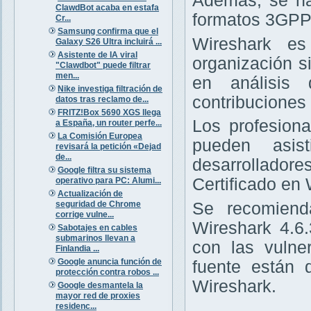
Además, se ha
ClawdBot acaba en estafa
formatos 3GPP 
Cr...
Samsung confirma que el
Wireshark es
Galaxy S26 Ultra incluirá ...
Asistente de IA viral
organización s
"Clawdbot" puede filtrar
men...
en análisis
Nike investiga filtración de
contribuciones
datos tras reclamo de...
FRITZ!Box 5690 XGS llega
Los profesion
a España, un router perfe...
La Comisión Europea
pueden asis
revisará la petición «Dejad
de...
desarrolladore
Google filtra su sistema
Certificado en 
operativo para PC: Alumi...
Actualización de
seguridad de Chrome
Se recomiend
corrige vulne...
Wireshark 4.6.
Sabotajes en cables
submarinos llevan a
con las vulne
Finlandia ...
Google anuncia función de
fuente están 
protección contra robos ...
Wireshark.
Google desmantela la
mayor red de proxies
residenc...