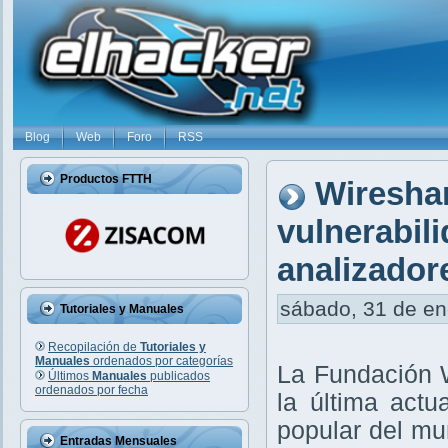
Blog
Web
Foro
RSS
Productos FTTH
Wireshar
vulnerabili
analizador
sábado, 31 de ene
Tutoriales y Manuales
Recopilación de
Tutoriales y
Manuales
ordenados por categorías
La Fundación 
Últimos
Manuales
publicados
ordenados por fecha
la última actu
popular del mu
Entradas Mensuales