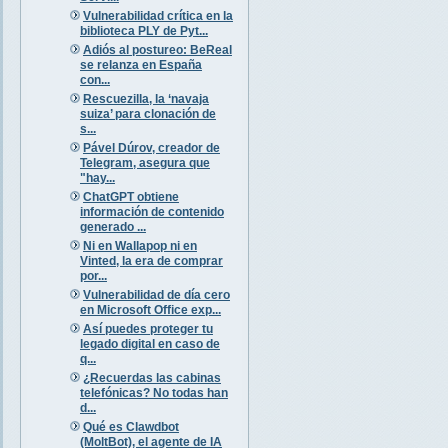
Vulnerabilidad crítica en la
biblioteca PLY de Pyt...
Adiós al postureo: BeReal
se relanza en España
con...
Rescuezilla, la ‘navaja
suiza’ para clonación de
s...
Pável Dúrov, creador de
Telegram, asegura que
"hay...
ChatGPT obtiene
información de contenido
generado ...
Ni en Wallapop ni en
Vinted, la era de comprar
por...
Vulnerabilidad de día cero
en Microsoft Office exp...
Así puedes proteger tu
legado digital en caso de
q...
¿Recuerdas las cabinas
telefónicas? No todas han
d...
Qué es Clawdbot
(MoltBot), el agente de IA