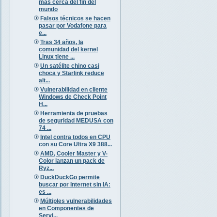
más cerca del fin del
mundo
Falsos técnicos se hacen
pasar por Vodafone para
e...
Tras 34 años, la
comunidad del kernel
Linux tiene ...
Un satélite chino casi
choca y Starlink reduce
alt...
Vulnerabilidad en cliente
Windows de Check Point
H...
Herramienta de pruebas
de seguridad MEDUSA con
74 ...
Intel contra todos en CPU
con su Core Ultra X9 388...
AMD, Cooler Master y V-
Color lanzan un pack de
Ryz...
DuckDuckGo permite
buscar por Internet sin IA:
es ...
Múltiples vulnerabilidades
en Componentes de
Servi...