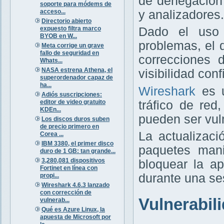
de denegación 
soporte para módems de
acceso...
y analizadores.
Directorio abierto
expuesto filtra marco
Dado el uso 
BYOB en W...
problemas, el 
Meta corrige un grave
fallo de seguridad en
correcciones 
Whats...
NASA estrena Athena, el
visibilidad conf
superordenador capaz de
ha...
Wireshark
es u
Adiós suscripciones:
editor de video gratuito
tráfico de re
KDEn...
pueden ser vul
Los discos duros suben
de precio primero en
La actualizaci
Corea ...
IBM 3380, el primer disco
paquetes mani
duro de 1 GB: tan grande...
3,280,081 dispositivos
bloquear la a
Fortinet en línea con
durante una ses
propi...
Wireshark 4.6.3 lanzado
con corrección de
Vulnerabil
vulnerab...
Qué es Azure Linux, la
apuesta de Microsoft por