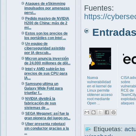
Ataques de eSkimming
Fuentes:
impulsados por amenazas
persi...
https://cybers
Pedido masivo de NVIDIA
H200 de China: más de 2
mi...
Entradas 
Estos son los precios de
los portátiles con Intel ...
Un equipo de
ciberseguridad asistido
por IA descub...
Micron anuncia inversión
de 24.000 millones de dól...
Intel y AMD subirán los
precios de sus CPU para
Nueva
CISA adv
IA...
vulnerabilidad
sobre
Samsung ultima un
en el kernel de
vulnerab
Galaxy Wide Fold para
Linux permite
RCE de
triunfar f...
obtener acceso
TeamCit
NVIDIA dividirá la
root mediante
explotad
fabricación de sus
Open ...
ataques
sistemas de ...
SEGA Meganet: así fue la
gran pionera del juego on...
Uber presenta robotaxi
Etiquetas:
act
sin conductor gracias a la
...