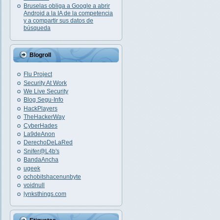
Bruselas obliga a Google a abrir
Android a la IA de la competencia
y a compartir sus datos de
búsqueda
Blogroll
Flu Project
Security At Work
We Live Security
Blog Segu-Info
HackPlayers
TheHackerWay
CyberHades
La9deAnon
DerechoDeLaRed
Snifer@L4b's
BandaAncha
ugeek
ochobitshacenunbyte
voidnull
lynksthings.com