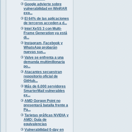
Google advierte sobre
vulnerabilidad en WinRAR
exp...
El 64% de las aplicaciones
de terceros acceden a d...
Intel XeSS 3 con Multi-
Frame Generation ya está
di...
Instagram, Facebook y
WhatsApp probarán
nuevas sus...
Valve se enfrenta a una
demanda multimillonaria
po...
Atacantes secuestran
repositorio oficial de
GitHub...
Más de 6.000 servidores
SmarterMail vulnerables
ex...
AMD Gorgon Point no
presentará batalla frente a
Pa...
Tarjetas gráficas NVIDIA y
AMD: Guía de
equivalencias
Vulnerabilidad 0-day en