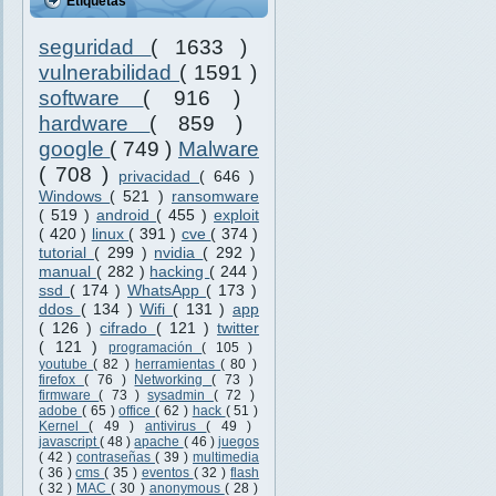
Etiquetas
seguridad
( 1633 )
vulnerabilidad
( 1591 )
software
( 916 )
hardware
( 859 )
google
( 749 )
Malware
( 708 )
privacidad
( 646 )
Windows
( 521 )
ransomware
( 519 )
android
( 455 )
exploit
( 420 )
linux
( 391 )
cve
( 374 )
tutorial
( 299 )
nvidia
( 292 )
manual
( 282 )
hacking
( 244 )
ssd
( 174 )
WhatsApp
( 173 )
ddos
( 134 )
Wifi
( 131 )
app
( 126 )
cifrado
( 121 )
twitter
( 121 )
programación
( 105 )
youtube
( 82 )
herramientas
( 80 )
firefox
( 76 )
Networking
( 73 )
firmware
( 73 )
sysadmin
( 72 )
adobe
( 65 )
office
( 62 )
hack
( 51 )
Kernel
( 49 )
antivirus
( 49 )
javascript
( 48 )
apache
( 46 )
juegos
( 42 )
contraseñas
( 39 )
multimedia
( 36 )
cms
( 35 )
eventos
( 32 )
flash
( 32 )
MAC
( 30 )
anonymous
( 28 )