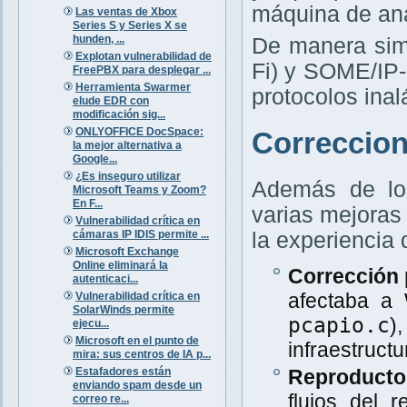
máquina de anál
Las ventas de Xbox
Series S y Series X se
hunden, ...
De manera simi
Explotan vulnerabilidad de
Fi) y SOME/IP-
FreePBX para desplegar ...
Herramienta Swarmer
protocolos inal
elude EDR con
modificación sig...
ONLYOFFICE DocSpace:
Correccion
la mejor alternativa a
Google...
¿Es inseguro utilizar
Además de los
Microsoft Teams y Zoom?
En F...
varias mejoras
Vulnerabilidad crítica en
cámaras IP IDIS permite ...
la experiencia 
Microsoft Exchange
Online eliminará la
Corrección 
autenticaci...
afectaba a 
Vulnerabilidad crítica en
SolarWinds permite
pcapio.c
)
ejecu...
Microsoft en el punto de
infraestructu
mira: sus centros de IA p...
Estafadores están
Reproducto
enviando spam desde un
flujos del 
correo re...