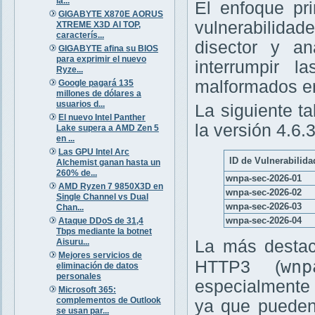
la...
El enfoque pri
GIGABYTE X870E AORUS
vulnerabilida
XTREME X3D AI TOP,
caracterís...
disector y an
GIGABYTE afina su BIOS
para exprimir el nuevo
interrumpir l
Ryze...
malformados en 
Google pagará 135
millones de dólares a
usuarios d...
La siguiente t
El nuevo Intel Panther
la versión 4.6.3
Lake supera a AMD Zen 5
en ...
Las GPU Intel Arc
ID de Vulnerabilida
Alchemist ganan hasta un
260% de...
wnpa-sec-2026-01
AMD Ryzen 7 9850X3D en
wnpa-sec-2026-02
Single Channel vs Dual
wnpa-sec-2026-03
Chan...
wnpa-sec-2026-04
Ataque DDoS de 31,4
Tbps mediante la botnet
Aisuru...
La más destaca
Mejores servicios de
wnp
HTTP3 (
eliminación de datos
personales
especialmente 
Microsoft 365:
complementos de Outlook
ya que pueden
se usan par...