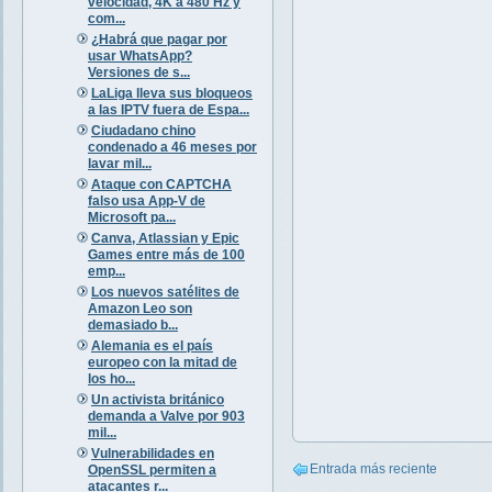
velocidad, 4K a 480 Hz y
com...
¿Habrá que pagar por
usar WhatsApp?
Versiones de s...
LaLiga lleva sus bloqueos
a las IPTV fuera de Espa...
Ciudadano chino
condenado a 46 meses por
lavar mil...
Ataque con CAPTCHA
falso usa App-V de
Microsoft pa...
Canva, Atlassian y Epic
Games entre más de 100
emp...
Los nuevos satélites de
Amazon Leo son
demasiado b...
Alemania es el país
europeo con la mitad de
los ho...
Un activista británico
demanda a Valve por 903
mil...
Vulnerabilidades en
Entrada más reciente
OpenSSL permiten a
atacantes r...