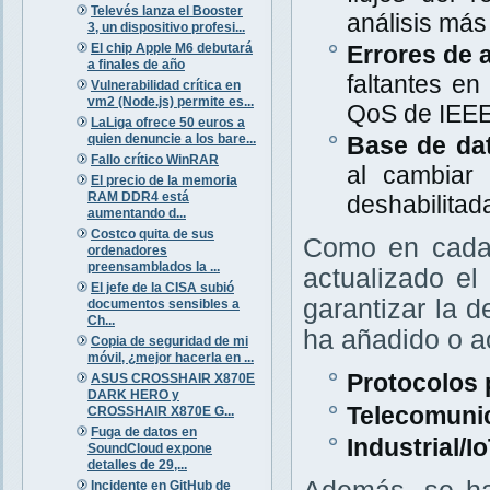
Televés lanza el Booster
análisis más 
3, un dispositivo profesi...
El chip Apple M6 debutará
Errores de 
a finales de año
faltantes e
Vulnerabilidad crítica en
vm2 (Node.js) permite es...
QoS de IEEE
LaLiga ofrece 50 euros a
quien denuncie a los bare...
Base de da
Fallo crítico WinRAR
al cambiar 
El precio de la memoria
RAM DDR4 está
deshabilitad
aumentando d...
Costco quita de sus
Como en cad
ordenadores
preensamblados la ...
actualizado e
El jefe de la CISA subió
garantizar la d
documentos sensibles a
Ch...
ha añadido o a
Copia de seguridad de mi
móvil, ¿mejor hacerla en ...
Protocolos 
ASUS CROSSHAIR X870E
DARK HERO y
Telecomuni
CROSSHAIR X870E G...
Fuga de datos en
Industrial/I
SoundCloud expone
detalles de 29,...
Incidente en GitHub de