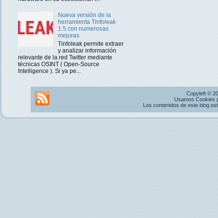
Nueva versión de la
herramienta Tinfoleak
1.5 con numerosas
mejoras
Tinfoleak permite extraer
y analizar información
relevante de la red Twitter mediante
técnicas OSINT ( Open-Source
Intelligence ). Si ya pe...
Copyleft © 2
Usamos Cookies pr
Los contenidos de este blog es