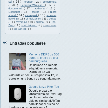
ssl
( 24 )
Forense
( 20 )
conferencia
( 20 )
SeguridadWireless
( 17 )
documental
( 17 )
auditoría
( 15 )
Debugger
( 14 )
Rootkit
( 14 )
lizard
squad
( 14 )
metasploit
( 13 )
técnicas
hacking
( 13 )
Virtualización
( 11 )
delitos
( 11 )
reversing
( 10 )
adamo
( 9 )
Ehn-
Dev
( 7 )
MAC Adress
( 6 )
antimalware
( 6 )
oclHashcat
( 5 )
Entradas populares
Memoria DDR5 de 500
euros al precio de una
hamburguesa
Un usuario de Reddit
adquirió una memoria
DDR5 de 32 GB
valorada en 500 euros por solo 12,50
euros en una tienda de segunda mano.
Google lanza Pixel Tag
Google prepara el
lanzamiento de Pixel Tag
, un localizador de
objetos similar al AirTag
para llenar el hueco de
hardware en su ecosistema A...