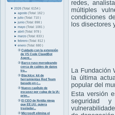
redes, analis
múltiples vul
▼
2026
(Total: 6154 )
►
agosto
(Total: 162 )
condiciones d
►
julio
(Total: 710 )
►
junio
(Total: 898 )
los disectores 
►
mayo
(Total: 1081 )
►
abril
(Total: 978 )
►
marzo
(Total: 833 )
►
febrero
(Total: 812 )
▼
enero
(Total: 680 )
Cuidado con la extensión
de VS Code ClawdBot
Agent...
Barco ruso merodeando
cerca de cables de datos
La Fundación 
tra...
BlackIce: kit de
la última actu
herramientas Red Team
basado en c...
popular del mu
Nuevo capítulo de
escasez por culpa de la IA:
Esta versión e
prim...
seguridad y
El CEO de Nvidia niega
que EE.UU. quiera
vulnerabilida
trasladar...
Microsoft elimina el