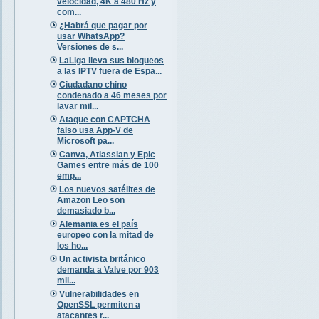
velocidad, 4K a 480 Hz y
com...
¿Habrá que pagar por
usar WhatsApp?
Versiones de s...
LaLiga lleva sus bloqueos
a las IPTV fuera de Espa...
Ciudadano chino
condenado a 46 meses por
lavar mil...
Ataque con CAPTCHA
falso usa App-V de
Microsoft pa...
Canva, Atlassian y Epic
Games entre más de 100
emp...
Los nuevos satélites de
Amazon Leo son
demasiado b...
Alemania es el país
europeo con la mitad de
los ho...
Un activista británico
demanda a Valve por 903
mil...
Vulnerabilidades en
OpenSSL permiten a
atacantes r...