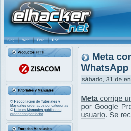
Blog
Web
Foro
RSS
Productos FTTH
Meta cor
WhatsApp 
sábado, 31 de ene
Tutoriales y Manuales
Meta
corrige 
Recopilación de
Tutoriales y
por
Google Pro
Manuales
ordenados por categorías
Últimos
Manuales
publicados
usuario
. Se r
ordenados por fecha
Entradas Mensuales