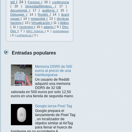
ssl
( 24 )
Forense
( 20 )
conferencia
( 20 )
SeguridadWireless
( 17 )
documental
( 17 )
auditoría
( 15 )
Debugger
( 14 )
Rootkit
( 14 )
lizard
squad
( 14 )
metasploit
( 13 )
técnicas
hacking
( 13 )
Virtualización
( 11 )
delitos
( 11 )
reversing
( 10 )
adamo
( 9 )
Ehn-
Dev
( 7 )
MAC Adress
( 6 )
antimalware
( 6 )
oclHashcat
( 5 )
Entradas populares
Memoria DDR5 de 500
euros al precio de una
hamburguesa
Un usuario de Reddit
adquirió una memoria
DDR5 de 32 GB
valorada en 500 euros por solo 12,50
euros en una tienda de segunda mano.
Google lanza Pixel Tag
Google prepara el
lanzamiento de Pixel Tag
, un localizador de
objetos similar al AirTag
para llenar el hueco de
hardware en su ecosistema A...