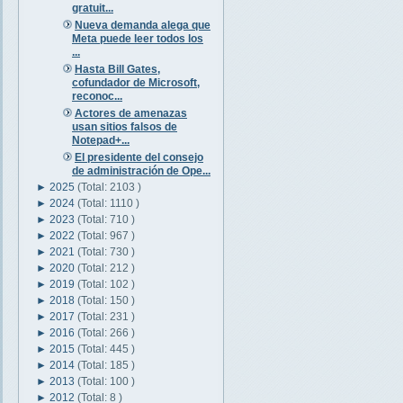
gratuit...
Nueva demanda alega que
Meta puede leer todos los
...
Hasta Bill Gates,
cofundador de Microsoft,
reconoc...
Actores de amenazas
usan sitios falsos de
Notepad+...
El presidente del consejo
de administración de Ope...
►
2025
(Total: 2103 )
►
2024
(Total: 1110 )
►
2023
(Total: 710 )
►
2022
(Total: 967 )
►
2021
(Total: 730 )
►
2020
(Total: 212 )
►
2019
(Total: 102 )
►
2018
(Total: 150 )
►
2017
(Total: 231 )
►
2016
(Total: 266 )
►
2015
(Total: 445 )
►
2014
(Total: 185 )
►
2013
(Total: 100 )
►
2012
(Total: 8 )