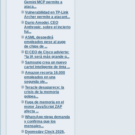
Gemini MCP permite a
ataca...
Vulnerabilidad en TP-Link
Archer permite a atacant...
Dario Amodei, CEO
Anthropic, sobre el incierto
fut...
ASML despedirá
empleados pese al auge
de chips de ...
El CEO de Cisco advierte:
“la IA será más grande q...
Samsung crea un nuevo
cartel inteligente de tinta ...
Amazon recorta 16.000
empleados en una
segunda ole...
Teracle desaparece: la
crisis de la memoria
golpea...
Fuga de memoria en el
motor JavaScript ZAP
afecta ...
WhatsApp niega demanda
y confirma que los
mensajes...
Doomsday Clock 2026,