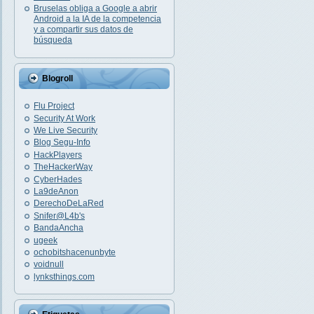
Bruselas obliga a Google a abrir
Android a la IA de la competencia
y a compartir sus datos de
búsqueda
Blogroll
Flu Project
Security At Work
We Live Security
Blog Segu-Info
HackPlayers
TheHackerWay
CyberHades
La9deAnon
DerechoDeLaRed
Snifer@L4b's
BandaAncha
ugeek
ochobitshacenunbyte
voidnull
lynksthings.com