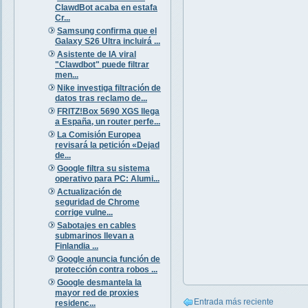
ClawdBot acaba en estafa
Cr...
Samsung confirma que el
Galaxy S26 Ultra incluirá ...
Asistente de IA viral
"Clawdbot" puede filtrar
men...
Nike investiga filtración de
datos tras reclamo de...
FRITZ!Box 5690 XGS llega
a España, un router perfe...
La Comisión Europea
revisará la petición «Dejad
de...
Google filtra su sistema
operativo para PC: Alumi...
Actualización de
seguridad de Chrome
corrige vulne...
Sabotajes en cables
submarinos llevan a
Finlandia ...
Google anuncia función de
protección contra robos ...
Google desmantela la
mayor red de proxies
Entrada más reciente
residenc...