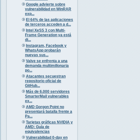
Google advierte sobre
vulnerabilidad en WinRAR
exp...
El 64% de las aplicaciones
de terceros acceden a d...
Intel XeSS 3 con Multi-
Frame Generation ya está
di...
Instagram, Facebook y
WhatsApp probarán
nuevas sus...
Valve se enfrenta a una
demanda multimillonaria
po...
Atacantes secuestran
repositorio oficial de
GitHub...
Más de 6.000 servidores
SmarterMail vulnerables
ex...
AMD Gorgon Point no
presentará batalla frente a
Pa...
Tarjetas gráficas NVIDIA y
AMD: Guía de
equivalencias
Vulnerabilidad 0-day en