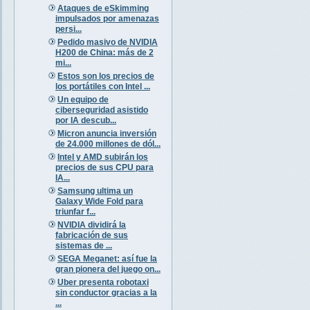
Ataques de eSkimming
impulsados por amenazas
persi...
Pedido masivo de NVIDIA
H200 de China: más de 2
mi...
Estos son los precios de
los portátiles con Intel ...
Un equipo de
ciberseguridad asistido
por IA descub...
Micron anuncia inversión
de 24.000 millones de dól...
Intel y AMD subirán los
precios de sus CPU para
IA...
Samsung ultima un
Galaxy Wide Fold para
triunfar f...
NVIDIA dividirá la
fabricación de sus
sistemas de ...
SEGA Meganet: así fue la
gran pionera del juego on...
Uber presenta robotaxi
sin conductor gracias a la
...