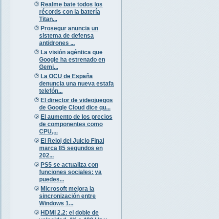
Realme bate todos los
récords con la batería
Titan...
Prosegur anuncia un
sistema de defensa
antidrones ...
La visión agéntica que
Google ha estrenado en
Gemi...
La OCU de España
denuncia una nueva estafa
telefón...
El director de videojuegos
de Google Cloud dice qu...
El aumento de los precios
de componentes como
CPU,...
El Reloj del Juicio Final
marca 85 segundos en
202...
PS5 se actualiza con
funciones sociales: ya
puedes...
Microsoft mejora la
sincronización entre
Windows 1...
HDMI 2.2: el doble de