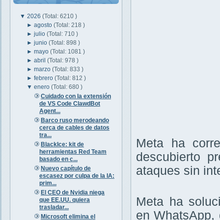
▼
2026
(Total: 6210 )
►
agosto
(Total: 218 )
►
julio
(Total: 710 )
►
junio
(Total: 898 )
►
mayo
(Total: 1081 )
►
abril
(Total: 978 )
►
marzo
(Total: 833 )
►
febrero
(Total: 812 )
▼
enero
(Total: 680 )
Cuidado con la extensión
de VS Code ClawdBot
Agent...
Barco ruso merodeando
cerca de cables de datos
tra...
Meta ha corre
BlackIce: kit de
herramientas Red Team
descubierto p
basado en c...
ataques sin int
Nuevo capítulo de
escasez por culpa de la IA:
prim...
El CEO de Nvidia niega
Meta ha soluc
que EE.UU. quiera
trasladar...
en WhatsApp, q
Microsoft elimina el