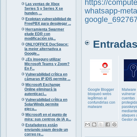
https://comput
Las ventas de Xbox
Series S y Series X se
whatsapp-meta-
hunden, ...
google_692767
Explotan vulnerabilidad de
FreePBX para desplegar ...
Herramienta Swarmer
elude EDR con
modificación sig...
Entradas 
ONLYOFFICE DocSpace:
la mejor alternativa a
Google...
¿Es inseguro utilizar
Microsoft Teams y Zoom?
En F...
Vulnerabilidad crítica en
cámaras IP IDIS permite ...
Microsoft Exchange
Online eliminará la
Google Blogger
Malware 
autenticaci...
bloqueó webs
vulnerar
legítimas al
cuentas
Vulnerabilidad crítica en
confundirlas con
protegid
SolarWinds permite
malware
passkey
ejecu...
mediant
Microsoft en el punto de
ataques 
mira: sus centros de IA p...
Gestor de
Estafadores están
enviando spam desde un
correo re...