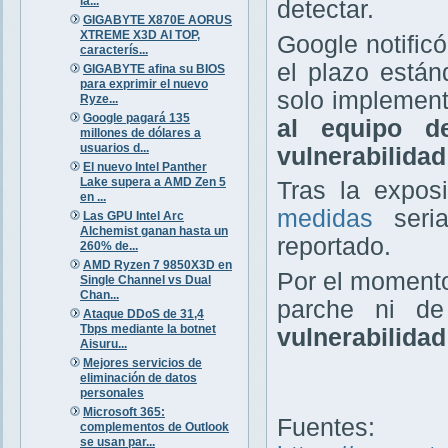
la...
detectar.
GIGABYTE X870E AORUS
XTREME X3D AI TOP,
Google notific
caracterís...
el plazo están
GIGABYTE afina su BIOS
para exprimir el nuevo
solo implement
Ryze...
Google pagará 135
al equipo d
millones de dólares a
usuarios d...
vulnerabilidad
El nuevo Intel Panther
Lake supera a AMD Zen 5
Tras la expos
en ...
medidas
seria
Las GPU Intel Arc
Alchemist ganan hasta un
reportado.
260% de...
AMD Ryzen 7 9850X3D en
Por el momento
Single Channel vs Dual
Chan...
parche ni de
Ataque DDoS de 31,4
Tbps mediante la botnet
vulnerabilida
Aisuru...
Mejores servicios de
eliminación de datos
personales
Microsoft 365:
Fuentes:
complementos de Outlook
se usan par...