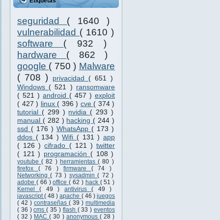
Etiquetas
seguridad
( 1640 )
vulnerabilidad
( 1610 )
software
( 932 )
hardware
( 862 )
google
( 750 )
Malware
( 708 )
privacidad
( 651 )
Windows
( 521 )
ransomware
( 521 )
android
( 457 )
exploit
( 427 )
linux
( 396 )
cve
( 374 )
tutorial
( 299 )
nvidia
( 293 )
manual
( 282 )
hacking
( 244 )
ssd
( 176 )
WhatsApp
( 173 )
ddos
( 134 )
Wifi
( 131 )
app
( 126 )
cifrado
( 121 )
twitter
( 121 )
programación
( 108 )
youtube
( 82 )
herramientas
( 80 )
firefox
( 76 )
firmware
( 74 )
Networking
( 73 )
sysadmin
( 72 )
adobe
( 66 )
office
( 62 )
hack
( 51 )
Kernel
( 49 )
antivirus
( 49 )
javascript
( 48 )
apache
( 46 )
juegos
( 42 )
contraseñas
( 39 )
multimedia
( 36 )
cms
( 35 )
flash
( 33 )
eventos
( 32 )
MAC
( 30 )
anonymous
( 28 )