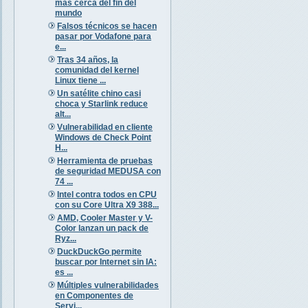
más cerca del fin del
mundo
Falsos técnicos se hacen
pasar por Vodafone para
e...
Tras 34 años, la
comunidad del kernel
Linux tiene ...
Un satélite chino casi
choca y Starlink reduce
alt...
Vulnerabilidad en cliente
Windows de Check Point
H...
Herramienta de pruebas
de seguridad MEDUSA con
74 ...
Intel contra todos en CPU
con su Core Ultra X9 388...
AMD, Cooler Master y V-
Color lanzan un pack de
Ryz...
DuckDuckGo permite
buscar por Internet sin IA:
es ...
Múltiples vulnerabilidades
en Componentes de
Servi...