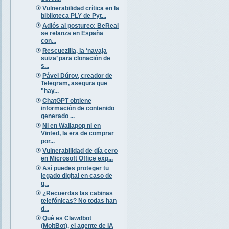
Vulnerabilidad crítica en la
biblioteca PLY de Pyt...
Adiós al postureo: BeReal
se relanza en España
con...
Rescuezilla, la ‘navaja
suiza’ para clonación de
s...
Pável Dúrov, creador de
Telegram, asegura que
"hay...
ChatGPT obtiene
información de contenido
generado ...
Ni en Wallapop ni en
Vinted, la era de comprar
por...
Vulnerabilidad de día cero
en Microsoft Office exp...
Así puedes proteger tu
legado digital en caso de
q...
¿Recuerdas las cabinas
telefónicas? No todas han
d...
Qué es Clawdbot
(MoltBot), el agente de IA