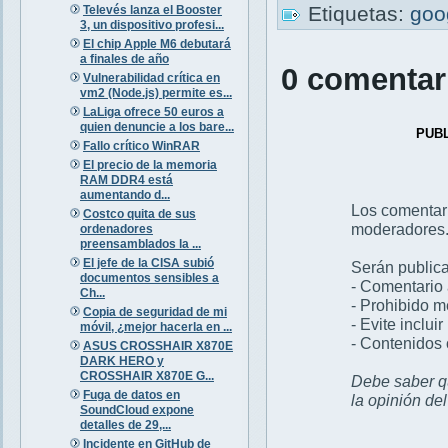
Etiquetas:
goo
Televés lanza el Booster
3, un dispositivo profesi...
El chip Apple M6 debutará
a finales de año
0 comentar
Vulnerabilidad crítica en
vm2 (Node.js) permite es...
LaLiga ofrece 50 euros a
quien denuncie a los bare...
PUB
Fallo crítico WinRAR
El precio de la memoria
RAM DDR4 está
aumentando d...
Los comentar
Costco quita de sus
moderadores
ordenadores
preensamblados la ...
El jefe de la CISA subió
Serán publica
documentos sensibles a
- Comentario 
Ch...
- Prohibido 
Copia de seguridad de mi
- Evite inclui
móvil, ¿mejor hacerla en ...
- Contenidos 
ASUS CROSSHAIR X870E
DARK HERO y
CROSSHAIR X870E G...
Debe saber qu
Fuga de datos en
la opinión de
SoundCloud expone
detalles de 29,...
Incidente en GitHub de