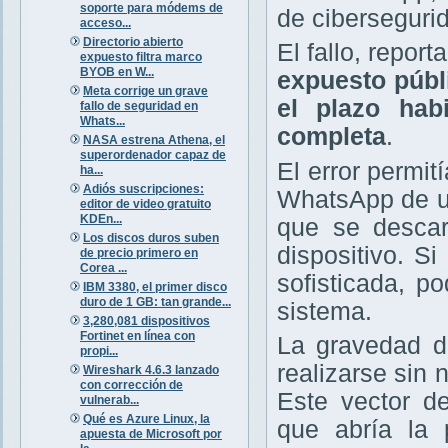
soporte para módems de
de ciberseguri
acceso...
Directorio abierto
El fallo, repo
expuesto filtra marco
BYOB en W...
expuesto públ
Meta corrige un grave
el plazo hab
fallo de seguridad en
Whats...
completa
.
NASA estrena Athena, el
superordenador capaz de
El error permit
ha...
Adiós suscripciones:
WhatsApp de un
editor de video gratuito
KDEn...
que se descar
Los discos duros suben
dispositivo. S
de precio primero en
Corea ...
sofisticada, p
IBM 3380, el primer disco
duro de 1 GB: tan grande...
sistema.
3,280,081 dispositivos
Fortinet en línea con
La gravedad de
propi...
realizarse sin 
Wireshark 4.6.3 lanzado
con corrección de
Este vector d
vulnerab...
Qué es Azure Linux, la
que abría la 
apuesta de Microsoft por