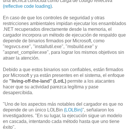
una técnica conocida como carga de código reflectiva
(reflective code loading)
.
En caso de que los controles de seguridad y otras
restricciones ambientales impidan ejecutar los ensamblados
.NET recuperados directamente desde la memoria, el
cargador incorpora un método de ejecución de respaldo que
depende de binarios firmados por Microsoft, como
"regsvcs.exe", "installutil.exe", "msbuild.exe" y
"aspnet_compiler.exe", para lograr los mismos objetivos sin
atraer la atención.
Debido a que estos binarios son confiables, están firmados
por Microsoft y ya están presentes en el sistema, el enfoque
de
"living-off-the-land" (LotL)
permite a los atacantes
hacer que su actividad parezca legítima y pase
desapercibida.
"Uno de los aspectos más notables del cargador es que no
depende de un único LOLBin
(LOLBin)
", señalaron los
investigadores. "En su lugar, la ejecución sigue un modelo
en cascada, intentando cada método hasta que uno tiene
éxito".