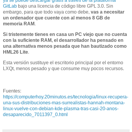
ya se puede descargar gratis a través de la plataforma
GitLab
bajo una licencia de código libre GPL 3.0. Sin
embargo, para que todo vaya como debe,
vas a necesitar
un ordenador que cuente con al menos 8 GB de
memoria RAM
.
Si tristemente tienes en casa un PC viejo que no cuenta
con la suficiente RAM, el desarrollador ha pensado en
una alternativa menos pesada que han bautizado como
HML26 Lite
.
Esta versión sustituye el escritorio principal por el entorno
LXQt, menos pesado y que consume muy pocos recursos.
Fuentes:
https://computerhoy.20minutos.es/tecnologia/linux-recupera-
una-sus-distribuciones-mas-surrealistas-hannah-montana-
linux-vuelve-con-debian-kde-plasma-tras-casi-20-anos-
desaparecido_7011397_0.html