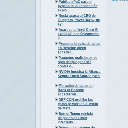
Publican PoC para el
bypass de autenticación
explo...
Rusia acusa al CEO de
Telegram, Pavel Durov, de
ay...
Aparece un Intel Core i9-
14901KE con únicamente
8 ...
Presunta brecha de datos
en Revolut: dicen
acceder...
Paquetes maliciosos de
npm despliegan RAT
contra d...
NVIDIA impulsa la Alianza
Segura Open Source para
...
Filtración de datos en
Bank of Baroda:
accedieron ...
DEF CON prohíbe las
gafas perversas al estilo
de Meta
Botnet Tengu reinicia
dispositivos Linux
infectado...
Primer ciberataque de