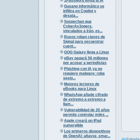
1Password limita la IA
Gusano informático se
infiltra en Copilot y
desata...
Sospechan que
CyberAv3ngers,
vinculados a Irán, es...
Rusos roban claves de
Signal para secuestrar
cuent...
GOG Galaxy llega a Linux
eBay pagará 56 millones
por acosar a periodistas
Phishing con IA ya no
requiere malware: roba
sesio...
Mejores lectores de
eBooks para Linux
WhatsApp añade cifrado
de extremo a extremo a
llam...
Vulnerabilidad de 20 años
permite controlar miles ...
Apple creará un iPad
sumergible
Los primeros dispositivos
de OpenAI: altavoz, smar...
Entrada