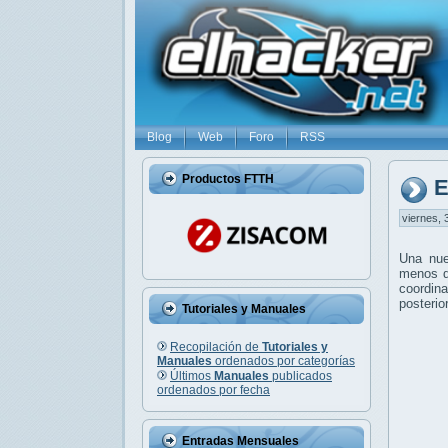
Blog
Web
Foro
RSS
Productos FTTH
E
viernes, 
Una nue
menos de
coordina
posterio
Tutoriales y Manuales
Recopilación de
Tutoriales y
Manuales
ordenados por categorías
Últimos
Manuales
publicados
ordenados por fecha
Entradas Mensuales