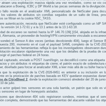
y atraen una explotación masiva rápida una vez revelados, como se vio con
 atacaron a Boeing, ICBC y DP World a las pocas semanas de la divulgación.
o fallo reside en el analizador XML personalizado de NetScaler para d
r los valores de atributos sin comillas seguidos de un salto de línea, pr
os se filtran en la cookie NSC_TASS.
iere autenticación, necesita que NetScaler esté configurado como un IdP 
 la versión 14.1-72.61 y a la 13.1 antes de la 13.1-63.18.
idad de escaneo se rastreó hasta la IP 146.70.139[.]154, alojada en la in
rt, Alemania, un proveedor de hosting/VPN comúnmente vinculado a escaneos
r sondeó el Sensor A dos veces (ambas devolviendo 404), luego el Sensor B
puesta 200, momento en el cual el payload SAML completo de la CVE-202
miento de las herramientas refleja lo que los investigadores observaron dur
lotación escalaron rápidamente una vez que los detalles de la prueba de co
xigir el parcheo federal en 24 horas.
ad capturado, enviado a POST /saml/login, se decodificó como una etiqueta
cios y sin atributos ni etiquetas de cierre; el patrón exacto de sobrelectur
r, diseñado para forzar al analizador XML a leer más allá de su búfer hacia
a que la explotación de la CVE-2026-8451 es anterior a su inclusión en l
te en la priorización de parches basada en KEV quedaron expuestas durante
po de CitrixBleed 2
, donde la explotación comenzó alrededor del 20 de junio
10 de julio.
 actor golpeó tres sensores en una sola barrida, un patrón que solo es vi
s sensores en lugar de honeypots aislados.
sores que devolvieron 404 solo registraron sondeos, mientras que el sen
ión completa, demostrando que las herramientas del atacante validan los obje