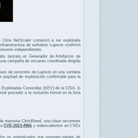
os Citrix NetScaler comenzó a ser explotada
nfraestructura de señuelos Lupovis confirmó
ensores independientes.
abs lanzara un Generador de Artefactos de
ó una campaña de escaneo coordinada dirigida
egues de sensores de Lupovis en una ventana
un payload de explotación confirmado para la
es Explotadas Conocidas (KEV) de la CISA, lo
eal precedió a la inclusión formal en la lista
de memoria CitrixBleed, una clase recurrente
 la
CVE-2023-4966
y redescubiertos en CVEs
fallos no autenticados que exponen tokens de