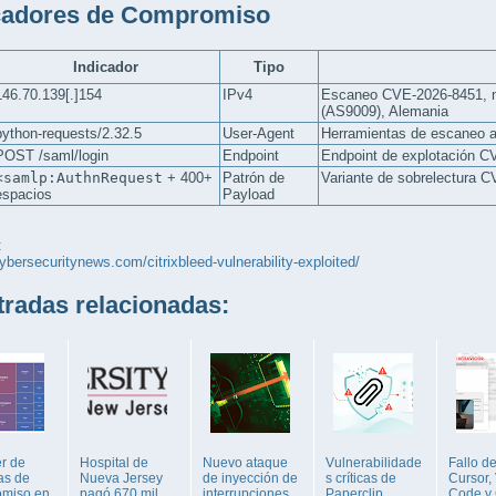
cadores de Compromiso
Indicador
Tipo
146.70.139[.]154
IPv4
Escaneo CVE-2026-8451, n
(AS9009), Alemania
python-requests/2.32.5
User-Agent
Herramientas de escaneo 
POST /saml/login
Endpoint
Endpoint de explotación 
<samlp:AuthnRequest
+ 400+
Patrón de
Variante de sobrelectura 
espacios
Payload
:
cybersecuritynews.com/citrixbleed-vulnerability-exploited/
adas relacionadas:
r de
Hospital de
Nuevo ataque
Vulnerabilidade
Fallo d
as de
Nueva Jersey
de inyección de
s críticas de
Cursor,
miso en
pagó 670 mil
interrupciones
Paperclip
Code y