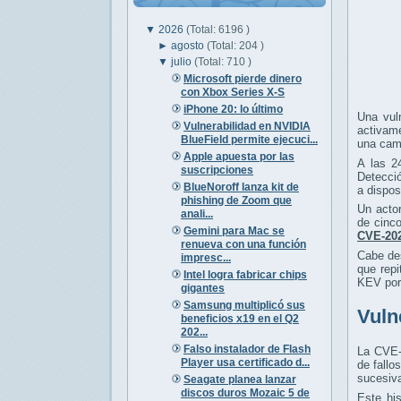
▼
2026
(Total: 6196 )
►
agosto
(Total: 204 )
▼
julio
(Total: 710 )
Microsoft pierde dinero
con Xbox Series X-S
iPhone 20: lo último
Una vul
Vulnerabilidad en NVIDIA
activame
BlueField permite ejecuci...
una camp
Apple apuesta por las
A las 2
suscripciones
Detecci
BlueNoroff lanza kit de
a dispo
phishing de Zoom que
Un acto
anali...
de cinco
Gemini para Mac se
CVE-202
renueva con una función
Cabe des
impresc...
que repi
Intel logra fabricar chips
KEV por
gigantes
Samsung multiplicó sus
Vuln
beneficios x19 en el Q2
202...
Falso instalador de Flash
La CVE-2
Player usa certificado d...
de fallo
sucesiva
Seagate planea lanzar
discos duros Mozaic 5 de
Este his