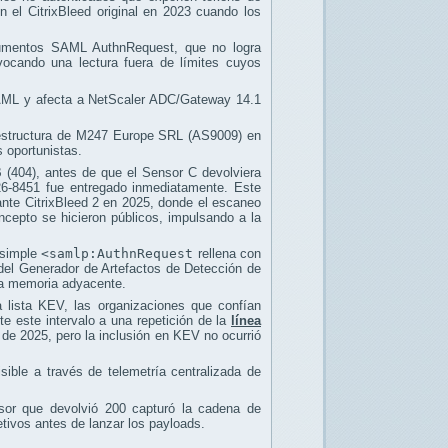
 el CitrixBleed original en 2023 cuando los
ocumentos SAML AuthnRequest, que no logra
ovocando una lectura fuera de límites cuyos
SAML y afecta a NetScaler ADC/Gateway 14.1
fraestructura de M247 Europe SRL (AS9009) en
 oportunistas.
 (404), antes de que el Sensor C devolviera
6-8451 fue entregado inmediatamente. Este
ante CitrixBleed 2 en 2025, donde el escaneo
ncepto se hicieron públicos, impulsando a la
 simple
<samlp:AuthnRequest
rellena con
a del Generador de Artefactos de Detección de
 la memoria adyacente.
a lista KEV, las organizaciones que confían
 este intervalo a una repetición de la
línea
 de 2025, pero la inclusión en KEV no ocurrió
sible a través de telemetría centralizada de
sor que devolvió 200 capturó la cadena de
tivos antes de lanzar los payloads.