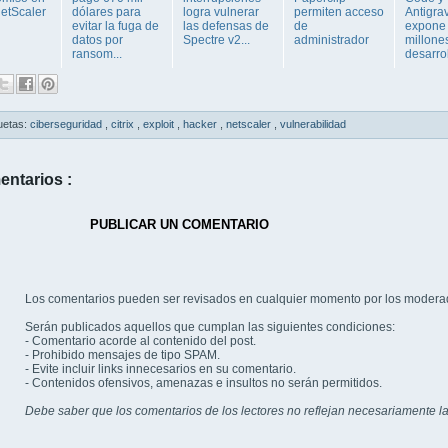
NetScaler
dólares para
logra vulnerar
permiten acceso
Antigrav
evitar la fuga de
las defensas de
de
expone
datos por
Spectre v2...
administrador
millone
ransom...
desarrol
uetas:
ciberseguridad
,
citrix
,
exploit
,
hacker
,
netscaler
,
vulnerabilidad
entarios :
PUBLICAR UN COMENTARIO
Los comentarios pueden ser revisados en cualquier momento por los modera
Serán publicados aquellos que cumplan las siguientes condiciones:
- Comentario acorde al contenido del post.
- Prohibido mensajes de tipo SPAM.
- Evite incluir links innecesarios en su comentario.
- Contenidos ofensivos, amenazas e insultos no serán permitidos.
Debe saber que los comentarios de los lectores no reflejan necesariamente la