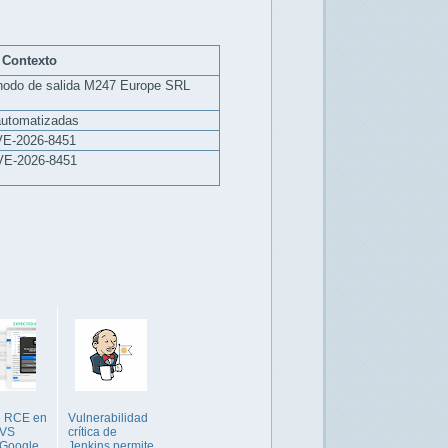
Contexto
odo de salida M247 Europe SRL
automatizadas
CVE-2026-8451
CVE-2026-8451
e RCE en
Vulnerabilidad
 VS
crítica de
 Google
Jenkins permite