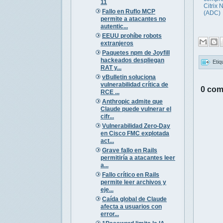
11
Citrix 
Fallo en Ruflo MCP
(ADC)
permite a atacantes no
autentic...
EEUU prohíbe robots
extranjeros
Paquetes npm de Joyfill
hackeados despliegan
Etiq
RAT y...
vBulletin soluciona
vulnerabilidad crítica de
0 com
RCE ...
Anthropic admite que
Claude puede vulnerar el
cifr...
Vulnerabilidad Zero-Day
en Cisco FMC explotada
act...
Grave fallo en Rails
permitiría a atacantes leer
a...
Fallo crítico en Rails
permite leer archivos y
eje...
Caída global de Claude
afecta a usuarios con
error...