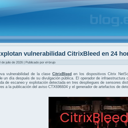
xplotan vulnerabilidad CitrixBleed en 24 ho
3 de julio de 2026 | Publicado por el-brujo
va vulnerabilidad de la clase
CitrixBleed
en los dispositivos Citrix Net
 un día después de su divulgación pública. El operador de infraestructura
da de escaneo y explotación detectada en tres despliegues de sensores disti
res a la publicación del aviso CTX696604 y el generador de artefactos de det