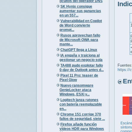
ocultos del operador DNS
Indi
SK Hynix consigue
aumentar sus ganancias
en un 557...
Vulnerabilidad en Copilot
de Word convierte
prompt...
Rusos aprovechan fallo
de Microsoft OWA para
mante...
ChatGPT llega a Linux
IA engaña y traiciona al
gestionar un negocio sola
Fuentes
TA488 pudo explotar fallo
https://
0-day de Outlook antes d...
Pixel 11 Pro: teaser de
Entr
Pixel Glow
Nuevo ransomware
GenieLocker ataca
Windows, ESXi y...
Logitech lanza ratones
con batería reemplazable
en...
Chrome 151 corrige 370
fallos de seguridad, siete ...
Escáne
Firefox añade función
síntom
vídeos HDR para Windows
compro