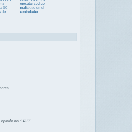
ity
ejecutar código
 a 50
malicioso en el
s de
controlador
...
dores.
 opinión del STAFF.