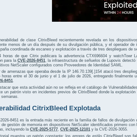
nerabilidad de clase CitrixBleed recientemente revelada en los dispositiv
nte menos de un día después de su divulgación pública, y el operador de i
aña coordinada de escaneo y explotación a través de tres despliegues de s
4 horas de que Citrix publicara la advertencia CTX696604 y watchTowr L
ón para la
CVE-2026-8451
, la infraestructura de señuelos de Lupovis detect
sitivos NetScaler configurados como Proveedores de Identidad SAML.
r de amenazas que operaba desde la IP 146.70.139[.]154 atacó tres despli
 horas entre el 30 de junio y el 1 de julio de 2026, entregando finalmente 
6-8451
.
tacar que esta actividad aún no se refleja en el catálogo de Vulnerabilidad
te un patrón visto en incidentes previos de CitrixBleed donde la explotación r
 semanas.
erabilidad CitrixBleed Explotada
026-8451 es la entrada más reciente en la familia de fallos de divulgación 
s de gestión de memoria en dispositivos NetScaler identificados primero con
s, incluyendo la
CVE-2025-5777
,
CVE-2025-12101
y la CVE-2026-3055.
torial muestra un patrón constante: los errores de estilo CitrixBleed son 