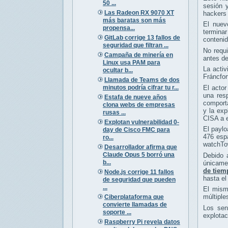
50 ...
sesión 
Las Radeon RX 9070 XT
hackers
más baratas son más
El nuev
propensa...
termina
GitLab corrige 13 fallos de
contenid
seguridad que filtran ...
No requ
Campaña de minería en
antes de
Linux usa PAM para
La activ
ocultar b...
Fráncfo
Llamada de Teams de dos
minutos podría cifrar tu r...
El acto
una res
Estafa de nueve años
comporta
clona webs de empresas
y la exp
rusas ...
CISA a e
Explotan vulnerabilidad 0-
El paylo
day de Cisco FMC para
476 espa
ro...
watchTow
Desarrollador afirma que
Claude Opus 5 borró una
Debido 
b...
únicamen
de tiem
Node.js corrige 11 fallos
hasta el 
de seguridad que pueden
...
El mismo
múltiple
Ciberplataforma que
convierte llamadas de
Los sen
soporte ...
explotac
Raspberry Pi revela datos