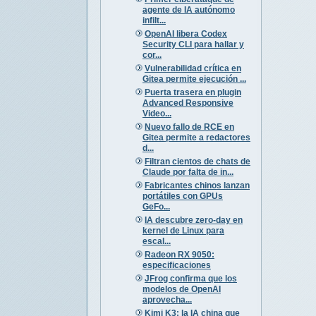
agente de IA autónomo
infilt...
OpenAI libera Codex
Security CLI para hallar y
cor...
Vulnerabilidad crítica en
Gitea permite ejecución ...
Puerta trasera en plugin
Advanced Responsive
Video...
Nuevo fallo de RCE en
Gitea permite a redactores
d...
Filtran cientos de chats de
Claude por falta de in...
Fabricantes chinos lanzan
portátiles con GPUs
GeFo...
IA descubre zero-day en
kernel de Linux para
escal...
Radeon RX 9050:
especificaciones
JFrog confirma que los
modelos de OpenAI
aprovecha...
Kimi K3: la IA china que