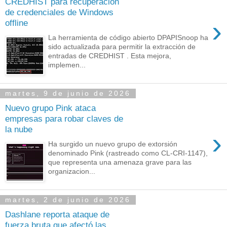
CREDHIST para recuperación
de credenciales de Windows
›
offline
La herramienta de código abierto DPAPISnoop ha
sido actualizada para permitir la extracción de
entradas de CREDHIST . Esta mejora,
implemen...
martes, 9 de junio de 2026
Nuevo grupo Pink ataca
empresas para robar claves de
la nube
›
Ha surgido un nuevo grupo de extorsión
denominado Pink (rastreado como CL-CRI-1147),
que representa una amenaza grave para las
organizacion...
martes, 2 de junio de 2026
Dashlane reporta ataque de
fuerza bruta que afectó las