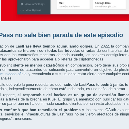
Pass no sale bien parada de este episodio
ación de
LastPass lleva tiempo acumulando golpes
. En 2022, la compañ
atacantes se hicieron con todas las bóvedas cifradas
de contraseñas de 
os con las contraseñas maestras de cada usuario, los hackers consiguieron 
y las aprovecharon para acceder a billeteras de criptomonedas.
evo incidente es menos catastrófico
en comparación, pero tiene sus propia
n en manos de atacantes es suficiente para convertirte en objetivo de phishi
omunicado oficial
y recomienda a sus usuarios estar alerta ante cualquier cont
canales.
alle que vale la pena recordar es que
nadie de LastPass te pedirá jamás tu
ndola, independientemente de cómo esté redactado, es una señal de alarma.
l reporte,
el responsable del hackeo es un grupo de extorsión llama
s a través de la brecha en Klue. El grupo ya amenazó con publicar los dat
r su parte, aún no ha confirmado cuántos clientes se han visto afectados ni s
ss confirmó que han remediado el problema
y los tokens OAuth expues
s, servicios e infraestructuras de LastPass no se vieron afectados de nin
seguros", mencionó.
: