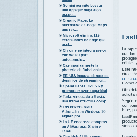
Gemini permite buscar
una app que haga algo
especí...
Organic Maps: La
alternativa a Google Maps
que res...
Microsoft elimina 119
Last
extensiones de Edge que
ocul...
La reput
Chrome se integra mejor
que los
con Wallet para
protegid
autocomple...
débiles 
Cae masivamente la
Este
nu
piratería de fútbol online
direcció
EE. UU. incauta cientos de
en su c
dominios de streaming i...
u otros 
OpenAI lanza GPT 5.6 y
Otro det
promete mayor seguridad
solicitá
Turla, vinculado a Rusia,
Según e
usa infraestructura comp...
compañía
Los drivers AMD
Klue, po
Adrenalin en Windows 10
siguen pre...
LastPa
producto
La UE encarece compras
siendo 
en AliExpress, Shein y
Temu
Fuentes
ClawHub Skills expone