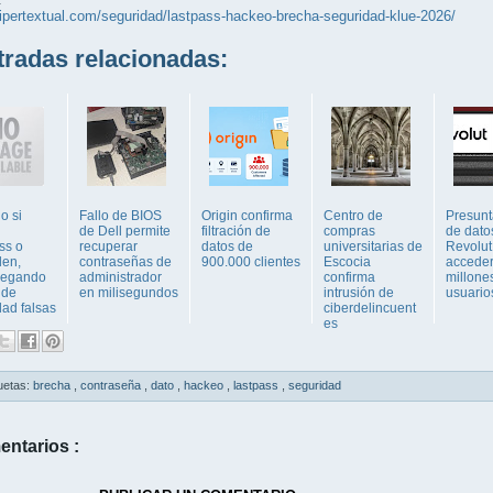
hipertextual.com/seguridad/lastpass-hackeo-brecha-seguridad-klue-2026/
adas relacionadas:
o si
Fallo de BIOS
Origin confirma
Centro de
Presunt
de Dell permite
filtración de
compras
de dato
ss o
recuperar
datos de
universitarias de
Revolut
den,
contraseñas de
900.000 clientes
Escocia
acceder
llegando
administrador
confirma
millone
 de
en milisegundos
intrusión de
usuario
dad falsas
ciberdelincuent
es
uetas:
brecha
,
contraseña
,
dato
,
hackeo
,
lastpass
,
seguridad
entarios :