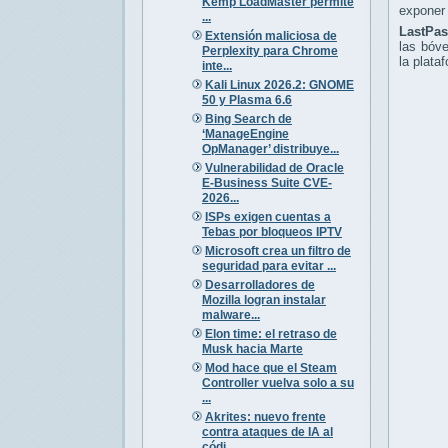
Kemp LoadMaster permite
exponer 
...
LastPa
Extensión maliciosa de
las bóv
Perplexity para Chrome
la plata
inte...
Kali Linux 2026.2: GNOME
50 y Plasma 6.6
Bing Search de
‘ManageEngine
OpManager’ distribuye...
Vulnerabilidad de Oracle
E-Business Suite CVE-
2026...
ISPs exigen cuentas a
Tebas por bloqueos IPTV
Microsoft crea un filtro de
seguridad para evitar ...
Desarrolladores de
Mozilla logran instalar
malware...
Elon time: el retraso de
Musk hacia Marte
Mod hace que el Steam
Controller vuelva solo a su
...
Akrites: nuevo frente
contra ataques de IA al
códi...