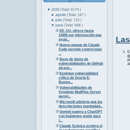
▼
2026
(Total: 6179 )
►
agosto
(Total: 187 )
►
julio
(Total: 710 )
▼
junio
(Total: 898 )
EE. UU. ofrece hasta
10M$ por información que
Las
ayud...
Nuevo ataque de Claude
Code permite control total
E
...
d
Base de datos de
p
vulnerabilidades de GitHub
a
alcanz...
Explotan vulnerabilidad
crítica de Oracle E-
Busine...
Vulnerabilidades de
Synology MailPlus Server
permi...
Microsoft advierte que las
descripciones manipulad...
Gemini supera a ChatGPT
con imágenes gratis para
t...
Claude Science acelera el