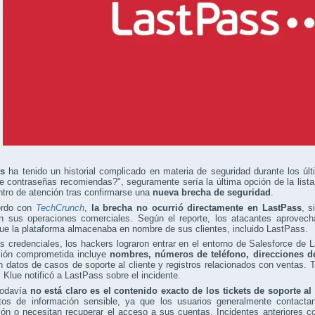
ss
ha tenido un historial complicado en materia de seguridad durante los ú
e contraseñas recomiendas?", seguramente sería la última opción de la list
ntro de atención tras confirmarse una
nueva brecha de seguridad
.
erdo con
TechCrunch
,
la brecha no ocurrió directamente en LastPass
, s
 en sus operaciones comerciales. Según el reporte, los atacantes aprove
e la plataforma almacenaba en nombre de sus clientes, incluido LastPass.
 credenciales, los hackers lograron entrar en el entorno de Salesforce de 
ción comprometida incluye
nombres, números de teléfono, direcciones de 
n datos de casos de soporte al cliente y registros relacionados con ventas. 
 Klue notificó a LastPass sobre el incidente.
todavía
no está claro es el contenido exacto de los tickets de soporte al 
tos de información sensible, ya que los usuarios generalmente contact
ión o necesitan recuperar el acceso a sus cuentas. Incidentes anteriores c