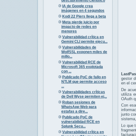
descubrimiento científico
IA de Google crea
imágenes en 4 segundos
Kodi 22 Piers llega a beta
Meta pierde juicio por
impacto de redes en
menores
Vulnerabilidad crítica en
Gemini CLI permite ejecu...
Vulnerabilidades de
WolfSSL exponen miles de
millo...
Vulnerabilidad RCE de
Microsoft 365 explotada
con ...
LastPa
Publicado PoC de fallo en
gestor d
NTLM que permite acceso
en el ce
...
De acu
Vulnerabilidades críticas
utiliza
de Dell Wyse permiten ej...
OAuth qu
Roban sesiones de
Con esas
WhatsApp Web para
informa
estafas a dire...
junto co
Publicado PoC de
sistema,
vulnerabilidad RCE en
Lo que 
Splunk Secu...
fragmen
Vulnerabilidad crítica en
facturac