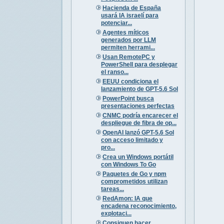
Hacienda de España
usará IA israelí para
potenciar...
Agentes míticos
generados por LLM
permiten herrami...
Usan RemotePC y
PowerShell para desplegar
el ranso...
EEUU condiciona el
lanzamiento de GPT-5.6 Sol
PowerPoint busca
presentaciones perfectas
CNMC podría encarecer el
despliegue de fibra de op...
OpenAI lanzó GPT-5.6 Sol
con acceso limitado y
pro...
Crea un Windows portátil
con Windows To Go
Paquetes de Go y npm
comprometidos utilizan
tareas...
RedAmon: IA que
encadena reconocimiento,
explotaci...
Consiguen hacer