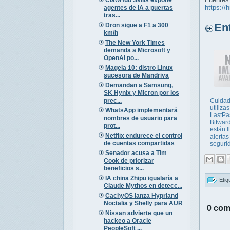
https://
agentes de IA a puertas
tras...
Entr
Dron sigue a F1 a 300
km/h
The New York Times
demanda a Microsoft y
OpenAI po...
Mageia 10: distro Linux
sucesora de Mandriva
Demandan a Samsung,
SK Hynix y Micron por los
prec...
Cuidad
utilizas
WhatsApp implementará
LastPa
nombres de usuario para
Bitwar
prot...
están 
Netflix endurece el control
alertas
de cuentas compartidas
seguri
Senador acusa a Tim
Cook de priorizar
beneficios s...
IA china Zhipu igualaría a
Etiq
Claude Mythos en detecc...
CachyOS lanza Hyprland
Noctalia y Shelly para AUR
0 com
Nissan advierte que un
hackeo a Oracle
PeopleSoft ...