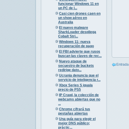
funcionar Windows 11 en
un PC de l...
Casi cien drones caen en
un show aéreo en
Australia
El nuevo malware
SharkLoader despliega
Cobalt Stri...
Windows 11: nueva
recuperación de pago
El FBI advierte que rusos
buscan las claves de rec...
Nuevo ataque de
Entrada
secuestro de buckets
redirige dato...
Ucrania denuncia que el
servicio de inteligencia r...
Xbox Series S iguala
precio de PS5
IP Crawl, la colección de
webcams abiertas que no
...
Chrome cifrará tus
pestañas abiertas
Una guía para elegir el
mejor DNS público;
práctic...