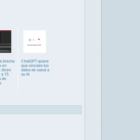
a brecha
ChatGPT quiere
s en
que vincules tus
: dicen
datos de salud a
 a 75
su IA
s de
s