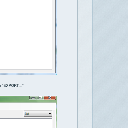
n "
EXPORT
..."