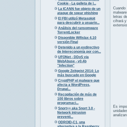
Cookie - La galleta de l...
Cuando 
La ICANN fue objeto de un
malware
ataque de spear phishing
letras d
El FBI utilizó Metasploit
cifrará
y
para descubrir a usuario...
extensio
Análisis del ransomware
TorrentLocker
Disponible Wifislax 4.10
versión Final
Detenido a un exdirectivo
de Intereconomía por con...
UFONet - DDoS via
WebAbuse - v0.4b
"Infection"
Google Zeitgeist 2014: Lo
más buscado en Google
CryptPHP el malware que
afecta a WordPress,
Drupal...
Recopilación de más de
100 libros sobre
programaci...
Es
impo
Snort++ aka Snort 3.0 -
unidade
Network intrusion
analiza
preventi...
ODROID-C1, una
alternativa a la Raspberry