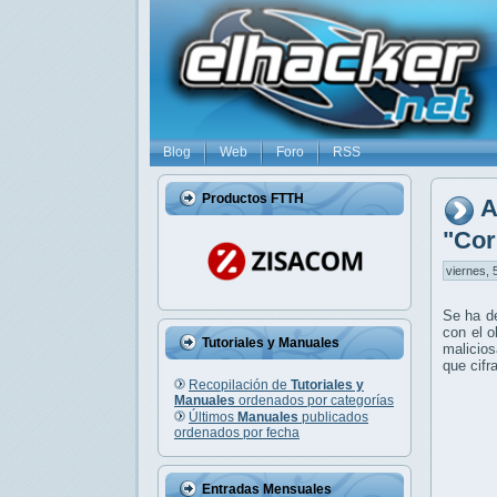
Blog
Web
Foro
RSS
Productos FTTH
A
"Cor
viernes, 
Se ha d
con el o
Tutoriales y Manuales
malicios
que cifr
Recopilación de
Tutoriales y
Manuales
ordenados por categorías
Últimos
Manuales
publicados
ordenados por fecha
Entradas Mensuales