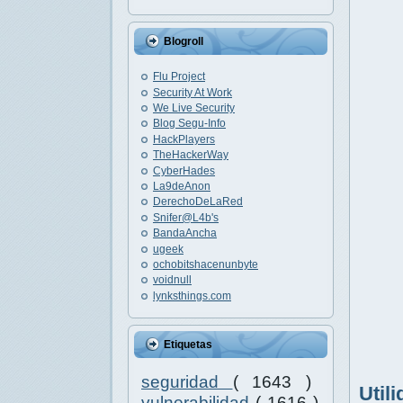
Blogroll
Flu Project
Security At Work
We Live Security
Blog Segu-Info
HackPlayers
TheHackerWay
CyberHades
La9deAnon
DerechoDeLaRed
Snifer@L4b's
BandaAncha
ugeek
ochobitshacenunbyte
voidnull
lynksthings.com
Etiquetas
seguridad
( 1643 )
Util
vulnerabilidad
( 1616 )