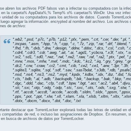
se abren
los
archivos PDF
falsos
van a
infectar su computadora con
la infe
en
la carpeta%
AppData
%,%
Temp%
o
%
carpetas
%
WinDir
.
Una vez infec
e unidad
de su computadora
para
los archivos de datos
.
Cuando
TorrentLock
 luego
agregar la información
.encrypted
al nombre del archivo
.
Los
archivos 
nes de archivo
:
*.wb2, *.psd, *.p7c, *.p7b, *.p12, *.pfx, *.pem, *.crt, *.cer, *.der, *.pl, *.
*.incpas, *.asm, *.hpp, *.h, *.cpp, *.c, *.7z, *.zip, *.rar, *.drf, *.blend, 
*.fhd, *.fh, *.dxb, *.drw, *.design, *.ddrw, *.ddoc, *.dcs, *.csl, *.csh, *.
*.cdr4, *.cdr3, *.cdr, *.awg, *.ait, *.ai, *.agd1, *.ycbcra, *.x3f, *.stx, *.st
*.sr2, *.sd1, *.sd0, *.rwz, *.rwl, *.rw2, *.raw, *.raf, *.ra2, *.ptx, *.pef, *
*.mrw, *.mos, *.mfw, *.mef, *.mdc, *.kdc, *.kc2, *.iiq, *.gry, *.grey, *.gray
*.dc2, *.crw, *.craw, *.cr2, *.cmt, *.cib, *.ce2, *.ce1, *.arw, *.3pr, *.3fr,
*.sqlite3, *.sqlite, *.sql, *.sdf, *.sav, *.sas7bdat, *.s3db, *.rdb, *.psafe
*.nsd, *.ns4, *.ns3, *.ns2, *.myd, *.kpdx, *.kdbx, *.idx, *.ibz, *.ibd, *.fd
*.cls, *.bdb, *.al, *.adb, *.backupdb, *.bik, *.backup, *.bak, *.bkp, *.m
*.dgc, *.ddd, *.dac, *.cfp, *.cdf, *.bpw, *.bgt, *.acr, *.ac2, *.ab4, *.djvu,
*.sti, *.sxi, *.otp, *.odg, *.odp, *.stc, *.sxc, *.ots, *.ods, *.sxg, *.stw, 
*.rtf, *.accdr, *.accdt, *.accde, *.accdb, *.sldm, *.sldx, *.ppsm, *.ppsx
*.pps, *.pot, *.ppt, *.xlw, *.xll, *.xlam, *.xla, *.xlsb, *.xltm, *.xltx, *.xl
*.dotx, *.docm, *.docx, *.dot, *.doc, *.txt
rtante destacar
que
TorrentLocker
explorará todas
las letras de unidad
en e
s compartidas de red
, o incluso
las asignaciones de
Dropbox.
En resumen
,
s
n en busca de
archivos de datos
por
TorrentLocker
.