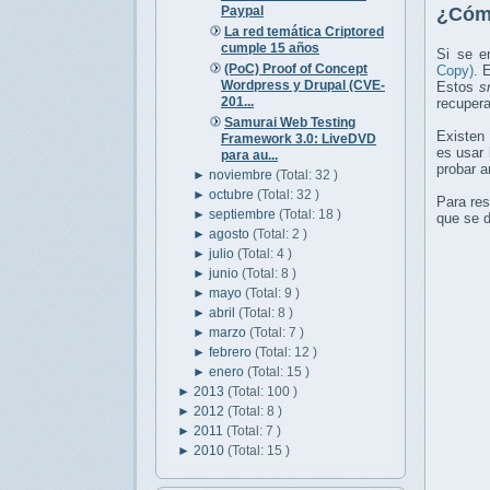
Paypal
¿Cómo
La red temática Criptored
cumple 15 años
Si se e
(PoC) Proof of Concept
Copy)
. 
Wordpress y Drupal (CVE-
Estos
s
201...
recupera
Samurai Web Testing
Existen 
Framework 3.0: LiveDVD
es usar 
para au...
probar a
►
noviembre
(Total: 32 )
►
octubre
(Total: 32 )
Para res
►
septiembre
(Total: 18 )
que se d
►
agosto
(Total: 2 )
►
julio
(Total: 4 )
►
junio
(Total: 8 )
►
mayo
(Total: 9 )
►
abril
(Total: 8 )
►
marzo
(Total: 7 )
►
febrero
(Total: 12 )
►
enero
(Total: 15 )
►
2013
(Total: 100 )
►
2012
(Total: 8 )
►
2011
(Total: 7 )
►
2010
(Total: 15 )