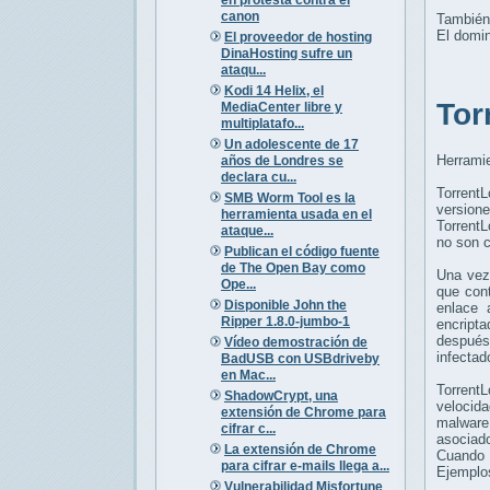
canon
También
El domi
El proveedor de hosting
DinaHosting sufre un
ataqu...
Kodi 14 Helix, el
Tor
MediaCenter libre y
multiplatafo...
Un adolescente de 17
Herrami
años de Londres se
declara cu...
TorrentL
SMB Worm Tool es la
version
herramienta usada en el
TorrentL
ataque...
no
son 
Publican el código fuente
de The Open Bay como
Una vez
Ope...
que con
Disponible John the
enlace 
Ripper 1.8.0-jumbo-1
encripta
después
Vídeo demostración de
infectad
BadUSB con USBdriveby
en Mac...
TorrentL
ShadowCrypt, una
velocida
extensión de Chrome para
malware
cifrar c...
asociad
La extensión de Chrome
Cuando 
para cifrar e-mails llega a...
Ejemplo
Vulnerabilidad Misfortune