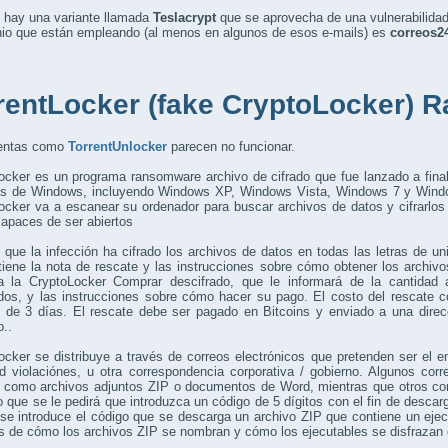
 hay una variante llamada
Teslacrypt
que se aprovecha de una vulnerabilida
nio que están empleando (al menos en algunos de esos e-mails) es
correos2
rentLocker (fake CryptoLocker)
entas como
TorrentUnlocker
parecen no funcionar.
ocker
es un programa
ransomware
archivo
de cifrado
que fue lanzado
a fina
es de
Windows, incluyendo
Windows XP
, Windows
Vista,
Windows 7
y Wind
ocker
va a escanear
su ordenador
para
buscar
archivos de datos
y cifrarlos
capaces de
ser abiertos
 que la
infección ha
cifrado
los
archivos de datos en
todas
las letras de un
tiene
la
nota de rescate
y las instrucciones
sobre cómo obtener
los archiv
a la
CryptoLocker
Comprar
descifrado
,
que le informará
de
la cantidad 
dos
, y las instrucciones
sobre cómo hacer
su pago.
El costo
del rescate
c
 de 3
días.
El rescate
debe ser pagado
en
Bitcoins
y enviado
a una direc
o.
.
ocker
se distribuye
a través de
correos electrónicos
que pretenden
ser
el e
d
violaciónes
,
u otra correspondencia
corporativa
/
gobierno.
Algunos corr
como archivos adjuntos
ZIP
o documentos de Word
,
mientras que otros
co
o que
se le pedirá que
introduzca un código de
5
dígitos
con el fin de
descarg
se introduce
el código
que
se descarga un
archivo ZIP que
contiene
un eje
s de cómo
los archivos ZIP
se nombran
y cómo
los ejecutables
se disfrazan