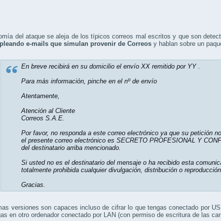
omía del ataque se aleja de los típicos correos mal escritos y que son detec
pleando e-mails que simulan provenir de Correos
y hablan sobre un paque
En breve recibirá en su domicilio el envío XX remitido por YY .
Para más información, pinche en el nº de envío
Atentamente,
Atención al Cliente
Correos S.A.E.
Por favor, no responda a este correo electrónico ya que su petición no
el presente correo electrónico es SECRETO PROFESIONAL Y CONFID
del destinatario arriba mencionado.
Si usted no es el destinatario del mensaje o ha recibido esta comunic
totalmente prohibida cualquier divulgación, distribución o reproducci
Gracias.
mas versiones son capaces incluso de cifrar lo que tengas conectado por USB
as en otro ordenador conectado por LAN (con permiso de escritura de las car