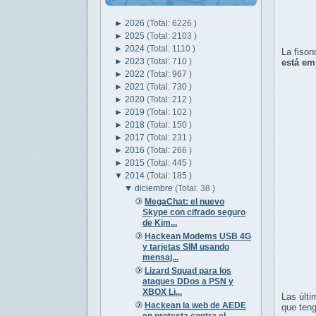
►
2026
(Total: 6226 )
►
2025
(Total: 2103 )
►
2024
(Total: 1110 )
La fison
►
2023
(Total: 710 )
está em
►
2022
(Total: 967 )
►
2021
(Total: 730 )
►
2020
(Total: 212 )
►
2019
(Total: 102 )
►
2018
(Total: 150 )
►
2017
(Total: 231 )
►
2016
(Total: 266 )
►
2015
(Total: 445 )
▼
2014
(Total: 185 )
▼
diciembre
(Total: 38 )
MegaChat: el nuevo
Skype con cifrado seguro
de Kim...
Hackean Modems USB 4G
y tarjetas SIM usando
mensaj...
Lizard Squad para los
ataques DDos a PSN y
XBOX Li...
Las últi
Hackean la web de AEDE
que teng
en protesta contra el