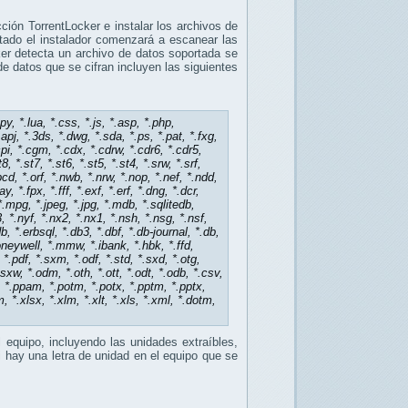
cción
TorrentLocker
e instalar
los archivos de
tado
el instalador
comenzará a
escanear
las
er
detecta
un archivo
de datos soportada
se
de datos
que se
cifran
incluyen
las siguientes
py, *.lua, *.css, *.js, *.asp, *.php,
*.apj, *.3ds, *.dwg, *.sda, *.ps, *.pat, *.fxg,
cpi, *.cgm, *.cdx, *.cdrw, *.cdr6, *.cdr5,
8, *.st7, *.st6, *.st5, *.st4, *.srw, *.srf,
.pcd, *.orf, *.nwb, *.nrw, *.nop, *.nef, *.ndd,
, *.fpx, *.fff, *.exf, *.erf, *.dng, *.dcr,
 *.mpg, *.jpeg, *.jpg, *.mdb, *.sqlitedb,
3, *.nyf, *.nx2, *.nx1, *.nsh, *.nsg, *.nsf,
b, *.erbsql, *.db3, *.dbf, *.db-journal, *.db,
oneywell, *.mmw, *.ibank, *.hbk, *.ffd,
 *.pdf, *.sxm, *.odf, *.std, *.sxd, *.otg,
*.sxw, *.odm, *.oth, *.ott, *.odt, *.odb, *.csv,
, *.ppam, *.potm, *.potx, *.pptm, *.pptx,
sm, *.xlsx, *.xlm, *.xlt, *.xls, *.xml, *.dotm,
l equipo
, incluyendo
las unidades extraíbles
,
i hay una
letra de unidad
en el equipo
que
se