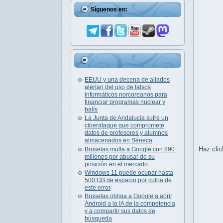
Síguenos en:
EEUU y una decena de aliados
alertan del uso de falsos
informáticos norcoreanos para
financiar programas nuclear y
balís
La Junta de Andalucía sufre un
ciberataque que compromete
datos de profesores y alumnos
almacenados en Séneca
Haz clic
Bruselas multa a Google con 890
millones por abusar de su
posición en el mercado
Windows 11 puede ocupar hasta
500 GB de espacio por culpa de
este error
Bruselas obliga a Google a abrir
Android a la IA de la competencia
y a compartir sus datos de
búsqueda