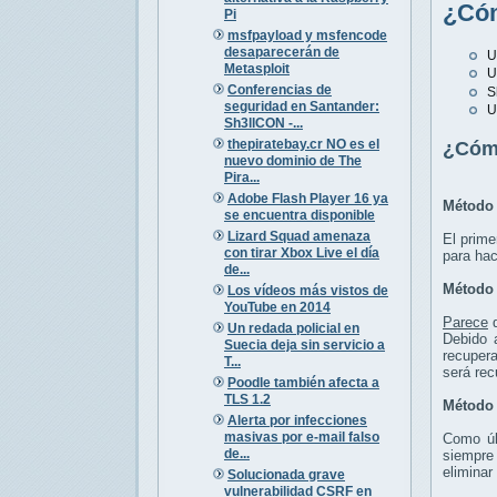
¿Cóm
Pi
msfpayload y msfencode
desaparecerán de
U
Metasploit
U
Conferencias de
S
seguridad en Santander:
U
Sh3llCON -...
thepiratebay.cr NO es el
¿Cómo
nuevo dominio de The
Pira...
Adobe Flash Player 16 ya
Método 
se encuentra disponible
Lizard Squad amenaza
El prime
con tirar Xbox Live el día
para hac
de...
Método 
Los vídeos más vistos de
YouTube en 2014
Parece
q
Un redada policial en
Debido 
Suecia deja sin servicio a
recupera
T...
será rec
Poodle también afecta a
TLS 1.2
Método 
Alerta por infecciones
masivas por e-mail falso
Como úl
de...
siempre
eliminar
Solucionada grave
vulnerabilidad CSRF en