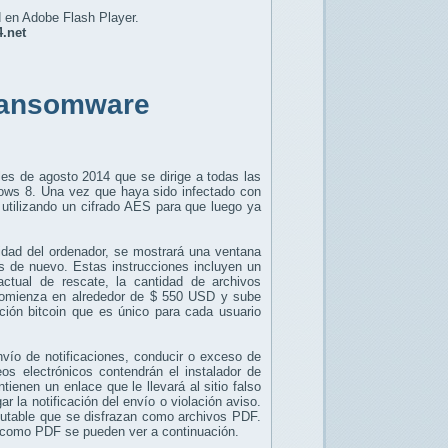
d en Adobe Flash Player.
4.net
 Ransomware
les de
agosto 2014
que se dirige a
todas las
ows
8. Una vez que
haya sido infectado
con
utilizando
un cifrado
AES
para que luego ya
idad
del ordenador
, se mostrará
una ventana
os de nuevo
.
Estas instrucciones incluyen
un
actual
de rescate,
la cantidad de archivos
omienza en alrededor de
$ 550
USD
y
sube
ción
bitcoin
que es único
para cada usuario
nvío
de notificaciones
, conducir o
exceso de
eos electrónicos
contendrán
el instalador
de
ntienen
un enlace que
le llevará
al sitio
falso
ar la
notificación del envío
o
violación
aviso.
cutable que
se disfrazan
como archivos PDF.
como
PDF
se pueden ver
a continuación.