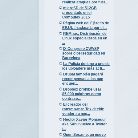
realizar ataques por fuer...
microSD de 512GB
presentado en el
Computex 2015
Página web del Ejército de
EE.UU. hackeada por el ...
REMnux: Distribución de
Linux especializada en en
...
IX Congreso OWASP
sobre ciberseguridad en
Barcelona
La Policía detiene a uno de
los uploaders más acti...
Drupal también pagará
recompensas a los que
encuen...
Dropbox prohibe usar
85.000 palabras como
contrase...
El creador del
ransmoware Tox decide
vender su neg...
Hector Xavier Monsegur
aka Sabu vuelve a Twitter
t...
Open Sesame, un nuevo