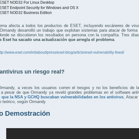
 ESET NOD32 For Linux Desktop
 ESET Endpoint Security for Windows and OS X
 ESET NOD32 Business Edition
lema afecta a todos los productos de ESET, incluyendo escáneres de vi
Ormandy desarrolló un trabajo que explotan sistemas para atacar de forma 
onde se discutieron los resultados en persona con la compañía. Tres dí
us Eset ha sacado una actualización que arregla el problema
.
ttp://www.eset.com/int/about/press/eset-blog/article/eset-vulnerability-fixed/
antivirus un riesgo real?
rmandy, a veces los usuarios corren el riesgos y no los beneficios de la
 a pesar de que Ormandy ya reveló grandes problemas en el software anti
 que la NSA y GCHQ buscaban vulnerabilidades en los antivirus
, Atacar
o teórico, según Ormandy.
o Demostración