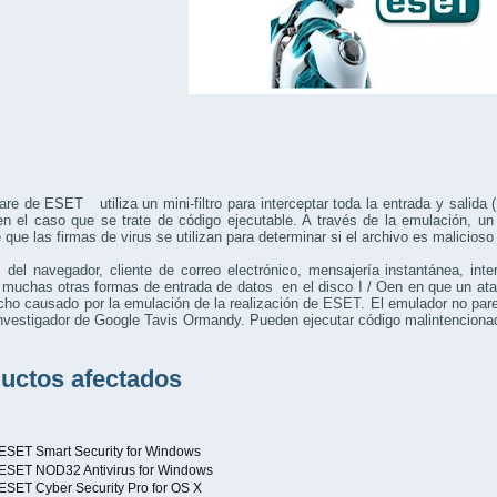
are de ESET utiliza un mini-filtro para interceptar toda la entrada y salida (
n el caso que se trate de código ejecutable. A través de la emulación, un
 que las firmas de virus se utilizan para determinar si el archivo es malicioso
 del navegador, cliente de correo electrónico, mensajería instantánea, int
muchas otras formas de entrada de datos en el disco I / Oen en que un ata
cho causado por la emulación de la realización de ESET. El emulador no parec
investigador de Google Tavis Ormandy. Pueden ejecutar código malintencionado
uctos afectados
 ESET Smart Security for Windows
 ESET NOD32 Antivirus for Windows
 ESET Cyber Security Pro for OS X