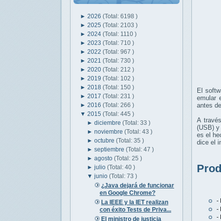
►
2026
(Total: 6198 )
►
2025
(Total: 2103 )
►
2024
(Total: 1110 )
►
2023
(Total: 710 )
►
2022
(Total: 967 )
►
2021
(Total: 730 )
►
2020
(Total: 212 )
►
2019
(Total: 102 )
►
2018
(Total: 150 )
El softw
►
2017
(Total: 231 )
emular e
►
2016
(Total: 266 )
antes de
▼
2015
(Total: 445 )
A través
►
diciembre
(Total: 33 )
(USB) y 
►
noviembre
(Total: 43 )
es el he
►
octubre
(Total: 35 )
dice el 
►
septiembre
(Total: 47 )
►
agosto
(Total: 25 )
Prod
►
julio
(Total: 40 )
▼
junio
(Total: 73 )
¿Java dejará de funcionar
en Google Chrome?
-
La IEEE y la IET realizan
-
con éxito Tests de Priva...
-
El ministro de justicia