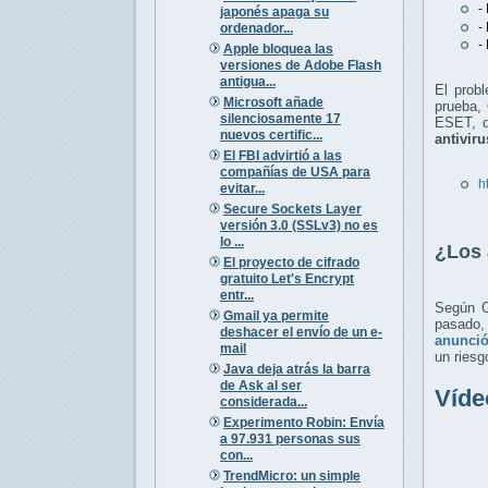
-
japonés apaga su
-
ordenador...
-
Apple bloquea las
versiones de Adobe Flash
antigua...
El prob
Microsoft añade
prueba, 
silenciosamente 17
ESET, d
nuevos certific...
antivir
El FBI advirtió a las
compañías de USA para
h
evitar...
Secure Sockets Layer
versión 3.0 (SSLv3) no es
lo ...
¿Los 
El proyecto de cifrado
gratuito Let's Encrypt
entr...
Según O
Gmail ya permite
pasado,
deshacer el envío de un e-
anunció
mail
un riesg
Java deja atrás la barra
de Ask al ser
Víde
considerada...
Experimento Robin: Envía
a 97.931 personas sus
con...
TrendMicro: un simple