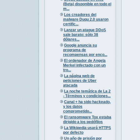
(Beta) disponible en todo el
m...
Los creadores del
malware Duqu 2.0 usaron
certific...
Lanzar un ataque DDoS
sale barato: sólo 38
dólares...
Google anuncia su
programa de
recompensas por enco...
El ordenador de Angela
Merkel infectado con un
tro...
La página web de
peticiones de Uber
atacada
La noche temática de La 2
- Términos y condiciones...
Canal + ha sido hackeado,
y los datos
comprometido...
El ransomware Tox estaba
dirigido a los pedófilos
La Wikipedia usará HTTPS
por defecto
Un año de prisión por