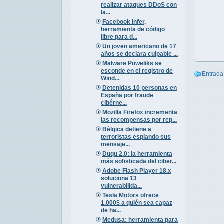
realizar ataques DDoS con
la...
Facebook Infer,
herramienta de código
libre para d...
Un joven americano de 17
años se declara culpable ...
Malware Poweliks se
esconde en el registro de
Entrada
Wind...
Detenidas 10 personas en
España por fraude
cibérne...
Mozilla Firefox incrementa
las recompensas por rep...
Bélgica detiene a
terroristas espiando sus
mensaje...
Duqu 2.0: la herramienta
más sofisticada del ciber...
Adobe Flash Player 18.x
soluciona 13
vulnerabilida...
Tesla Motors ofrece
1.000$ a quién sea capaz
de ha...
Medusa: herramienta para