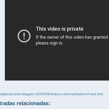
oogleprojectzero.blogspot.nl/2015/06/analysis-and-exploitation-of-eset.html
adas relacionadas: