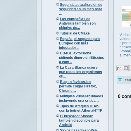
Segunda actualización de
seguridad en un mes para
...
Las compañias de
Antivirus también son
objetivo de...
Tutorial de CMake
Varias
España, el segundo país
vulner
s permi
Europeo con más
hackea
infectados...
iPhone
DD4BC extorsiona
al men
pidiendo dinero en Bitcoins
a cam...
La Casa Blanca quiere
que todos los organismos
ofi...
Etiq
Bug en favicon.ico
permite colgar Firefox,
Chrome ...
0 com
Múltiples vulnerabilidades
incluyendo una crítica ...
Tipos de Ataques DDoS
con la botnet AthenaHTTP
El buscador Shodan
también disponible para
Android
Skype basado en Web