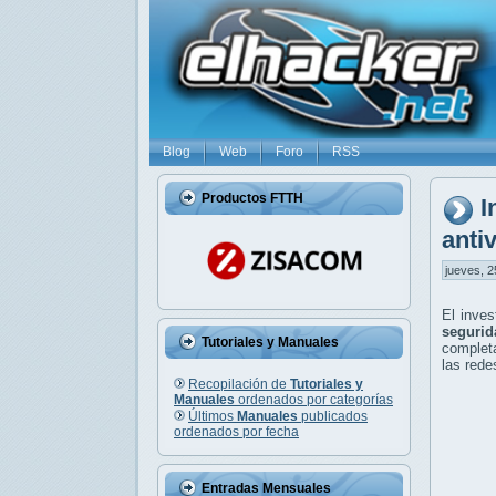
Blog
Web
Foro
RSS
Productos FTTH
I
anti
jueves, 2
El inve
segurid
Tutoriales y Manuales
completa
las red
Recopilación de
Tutoriales y
Manuales
ordenados por categorías
Últimos
Manuales
publicados
ordenados por fecha
Entradas Mensuales