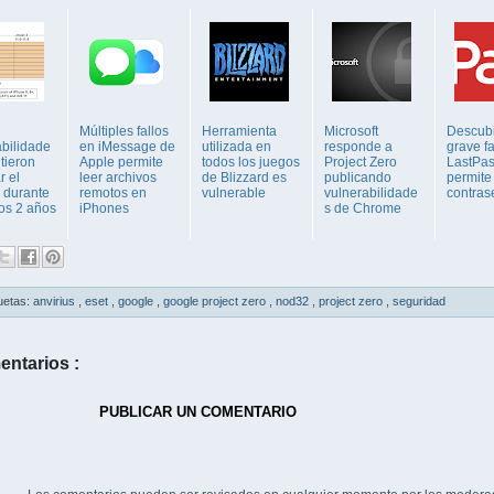
Múltiples fallos
Herramienta
Microsoft
Descubi
abilidade
en iMessage de
utilizada en
responde a
grave fa
tieron
Apple permite
todos los juegos
Project Zero
LastPa
r el
leer archivos
de Blizzard es
publicando
permite
 durante
remotos en
vulnerable
vulnerabilidade
contras
os 2 años
iPhones
s de Chrome
uetas:
anvirius
,
eset
,
google
,
google project zero
,
nod32
,
project zero
,
seguridad
entarios :
PUBLICAR UN COMENTARIO