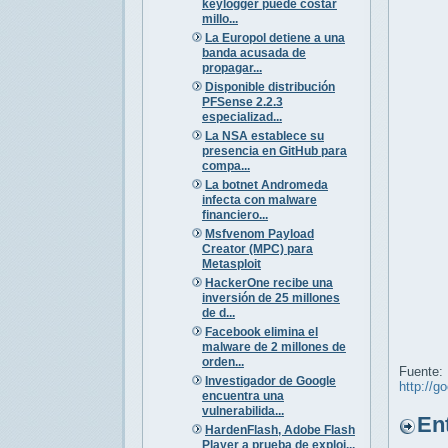
keylogger puede costar
millo...
La Europol detiene a una
banda acusada de
propagar...
Disponible distribución
PFSense 2.2.3
especializad...
La NSA establece su
presencia en GitHub para
compa...
La botnet Andromeda
infecta con malware
financiero...
Msfvenom Payload
Creator (MPC) para
Metasploit
HackerOne recibe una
inversión de 25 millones
de d...
Facebook elimina el
malware de 2 millones de
orden...
Fuente:
Investigador de Google
http://g
encuentra una
vulnerabilida...
Entr
HardenFlash, Adobe Flash
Player a prueba de exploi...