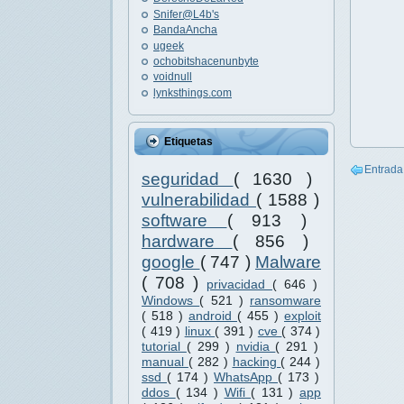
Snifer@L4b's
BandaAncha
ugeek
ochobitshacenunbyte
voidnull
lynksthings.com
Etiquetas
Entrada
seguridad
( 1630 )
vulnerabilidad
( 1588 )
software
( 913 )
hardware
( 856 )
google
( 747 )
Malware
( 708 )
privacidad
( 646 )
Windows
( 521 )
ransomware
( 518 )
android
( 455 )
exploit
( 419 )
linux
( 391 )
cve
( 374 )
tutorial
( 299 )
nvidia
( 291 )
manual
( 282 )
hacking
( 244 )
ssd
( 174 )
WhatsApp
( 173 )
ddos
( 134 )
Wifi
( 131 )
app