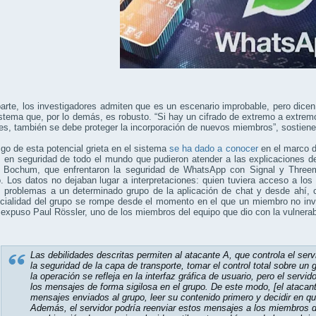
arte, los investigadores admiten que es un escenario improbable, pero dice
stema que, por lo demás, es robusto. “Si hay un cifrado de extremo a extrem
es, también se debe proteger la incorporación de nuevos miembros”, sostiene 
zgo de esta potencial grieta en el sistema
se ha dado a conocer
en el marco d
 en seguridad de todo el mundo que pudieron atender a las explicaciones de
 Bochum, que enfrentaron la seguridad de WhatsApp con Signal y Threem
 Los datos no dejaban lugar a interpretaciones: quien tuviera acceso a lo
 problemas a un determinado grupo de la aplicación de chat y desde ahí, c
ncialidad del grupo se rompe desde el momento en el que un miembro no in
, expuso Paul Rössler, uno de los miembros del equipo que dio con la vulnerab
Las debilidades descritas permiten al atacante A, que controla el s
la seguridad de la capa de transporte, tomar el control total sobre un 
la operación se refleja en la interfaz gráfica de usuario, pero el serv
los mensajes de forma sigilosa en el grupo. De este modo, [el atacan
mensajes enviados al grupo, leer su contenido primero y decidir en q
Además, el servidor podría reenviar estos mensajes a los miembros d