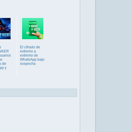
e
El cifrado de
NKER
extremo a
suarios
extremo de
te
WhatsApp bajo
s de
sospecha
pp y