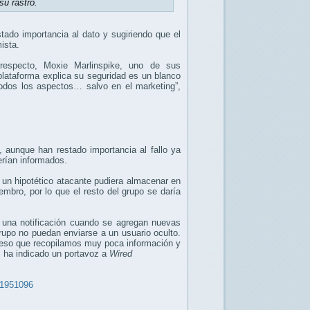
su rastro.
stado importancia al dato y sugiriendo que el
mista.
respecto, Moxie Marlinspike, uno de sus
lataforma explica su seguridad es un blanco
 todos los aspectos… salvo en el marketing”,
 aunque han restado importancia al fallo ya
erían informados.
 un hipotético atacante pudiera almacenar en
mbro, por lo que el resto del grupo se daría
una notificación cuando se agregan nuevas
po no puedan enviarse a un usuario oculto.
r eso que recopilamos muy poca información y
 ha indicado un portavoz a
Wired
21951096