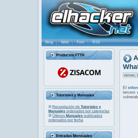
Blog
Web
Foro
RSS
Productos FTTH
A
Wha
viernes, 
El
info
tercero
Tutoriales y Manuales
vulnerab
Recopilación de
Tutoriales y
Manuales
ordenados por categorías
Últimos
Manuales
publicados
ordenados por fecha
Entradas Mensuales