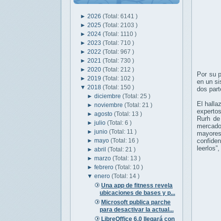
►
2026
(Total: 6141 )
►
2025
(Total: 2103 )
►
2024
(Total: 1110 )
►
2023
(Total: 710 )
►
2022
(Total: 967 )
►
2021
(Total: 730 )
►
2020
(Total: 212 )
Por su p
►
2019
(Total: 102 )
en un si
▼
2018
(Total: 150 )
dos part
►
diciembre
(Total: 25 )
El halla
►
noviembre
(Total: 21 )
expertos
►
agosto
(Total: 13 )
Rurh de
►
julio
(Total: 6 )
mercado.
►
junio
(Total: 11 )
mayores
►
mayo
(Total: 16 )
confide
leerlos”
►
abril
(Total: 21 )
►
marzo
(Total: 13 )
►
febrero
(Total: 10 )
▼
enero
(Total: 14 )
Una app de fitness revela
ubicaciones de bases y p...
Microsoft publica parche
para desactivar la actual...
LibreOffice 6.0 llegará con