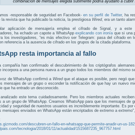
combinación de mensajes elegida sutilmente podría ayudarlo a cubrir 
amos -responsable de seguridad en Facebook-
en su perfil de Twitter
, ha re
de la revista que ha publicado la noticia, la prestigiosa
Wired
, era un tanto alar
lar aplicación de mensajería emplea el cifrado de Signal, y a este 
lladores, ha echado un capote a WhatsApp
explicando con ironía
que si una p
ra los investigadores, “es más efectivo ser Telegram: pasa del cifrado en
en referencia a la ausencia de cifrado en los grupos de la citada plataforma.
sApp resta importancia al fallo
a compañía han confirmado el descubrimiento de los criptógrafos alemanes,
e incorpora a una persona nueva a un grupo todos los miembros del mismo s
avoz de WhatsApp confirmó a
Wired
que el ataque es posible, pero negó que
s mensajes de un grupo o esconder la notificación de que hay un nuevo mie
de que ha entrado un desconocido.
analizado este tema cuidadosamente. Pero los miembros actuales reciben 
s a un grupo de WhatsApp. Creamos WhatsApp para que los mensajes de gru
cidad y seguridad de nuestros usuarios es increíblemente importante. Es po
os mensajes enviados en WhatsApp están encriptados de extremo a extremo",
:
es.gizmodo.com/descubren-un-fallo-en-whatsapp-que-permite-anadir-un-us-18
elpais.com/tecnologia/2018/01/11/actualidad/1515687235_967757.html