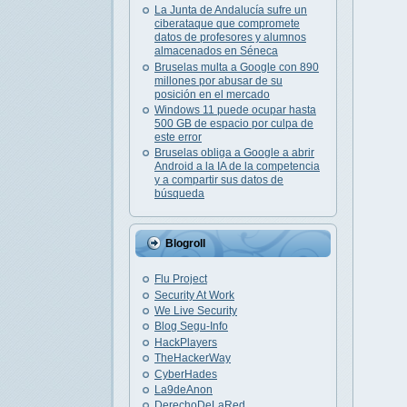
La Junta de Andalucía sufre un
ciberataque que compromete
datos de profesores y alumnos
almacenados en Séneca
Bruselas multa a Google con 890
millones por abusar de su
posición en el mercado
Windows 11 puede ocupar hasta
500 GB de espacio por culpa de
este error
Bruselas obliga a Google a abrir
Android a la IA de la competencia
y a compartir sus datos de
búsqueda
Blogroll
Flu Project
Security At Work
We Live Security
Blog Segu-Info
HackPlayers
TheHackerWay
CyberHades
La9deAnon
DerechoDeLaRed