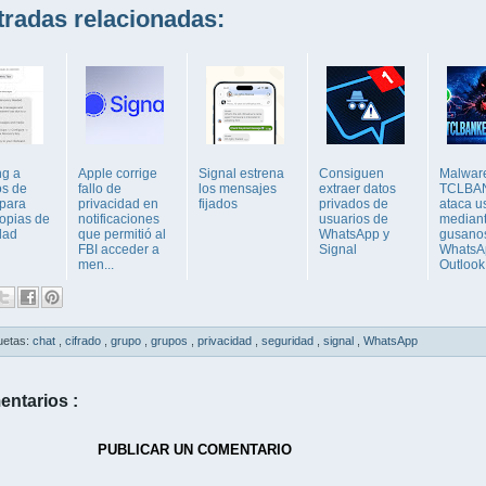
adas relacionadas:
ng a
Apple corrige
Signal estrena
Consiguen
Malwar
os de
fallo de
los mensajes
extraer datos
TCLBA
 para
privacidad en
fijados
privados de
ataca u
copias de
notificaciones
usuarios de
median
dad
que permitió al
WhatsApp y
gusano
FBI acceder a
Signal
WhatsA
men...
Outlook
uetas:
chat
,
cifrado
,
grupo
,
grupos
,
privacidad
,
seguridad
,
signal
,
WhatsApp
entarios :
PUBLICAR UN COMENTARIO