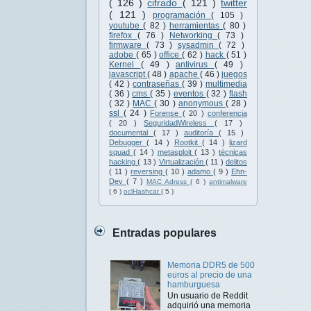
( 126 )
cifrado
( 121 )
twitter
( 121 )
programación
( 105 )
youtube
( 82 )
herramientas
( 80 )
firefox
( 76 )
Networking
( 73 )
firmware
( 73 )
sysadmin
( 72 )
adobe
( 65 )
office
( 62 )
hack
( 51 )
Kernel
( 49 )
antivirus
( 49 )
javascript
( 48 )
apache
( 46 )
juegos
( 42 )
contraseñas
( 39 )
multimedia
( 36 )
cms
( 35 )
eventos
( 32 )
flash
( 32 )
MAC
( 30 )
anonymous
( 28 )
ssl
( 24 )
Forense
( 20 )
conferencia
( 20 )
SeguridadWireless
( 17 )
documental
( 17 )
auditoría
( 15 )
Debugger
( 14 )
Rootkit
( 14 )
lizard
squad
( 14 )
metasploit
( 13 )
técnicas
hacking
( 13 )
Virtualización
( 11 )
delitos
( 11 )
reversing
( 10 )
adamo
( 9 )
Ehn-
Dev
( 7 )
MAC Adress
( 6 )
antimalware
( 6 )
oclHashcat
( 5 )
Entradas populares
Memoria DDR5 de 500
euros al precio de una
hamburguesa
Un usuario de Reddit
adquirió una memoria