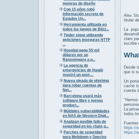
mejoras de diseño
Con 15 años robó
información secreta de
Alex St
Estados Un...
titular 
Herramienta utilizada en
todos los juegos de Blizz...
La popu
desarro
Tinder sigue utilizando
claro pa
peticiones inseguras HTTP
escribe 
...
Hospital paga 55 mil
What
dólares por un
Ransomware a p...
La agencia de
Desde l
emergencias de Hawái
que si s
mostró un post-...
Nueva oleada de phishing
Un port
para robar cuentas de
caché lo
Net...
cuenta 
Barcelona usará más
"Hemos 
software libre y menos
persona
product...
La priva
Múltiples vulnerabilidades
todos l
en NAS de Western Digit...
Analizan posible fallo de
Fuentes
seguridad en los chats g...
https://
Parches de seguridad
https://
para Meltdown y Spectre