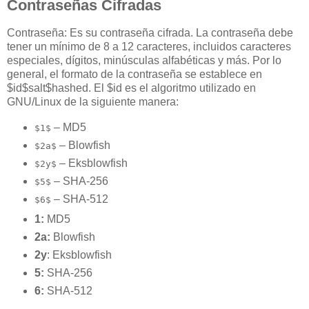
Contraseñas Cifradas
Contraseña: Es su contraseña cifrada. La contraseña debe
tener un mínimo de 8 a 12 caracteres, incluidos caracteres
especiales, dígitos, minúsculas alfabéticas y más. Por lo
general, el formato de la contraseña se establece en
$id$salt$hashed. El $id es el algoritmo utilizado en
GNU/Linux de la siguiente manera:
– MD5
$1$
– Blowfish
$2a$
– Eksblowfish
$2y$
– SHA-256
$5$
– SHA-512
$6$
1:
MD5
2a:
Blowfish
2y
: Eksblowfish
5:
SHA-256
6:
SHA-512