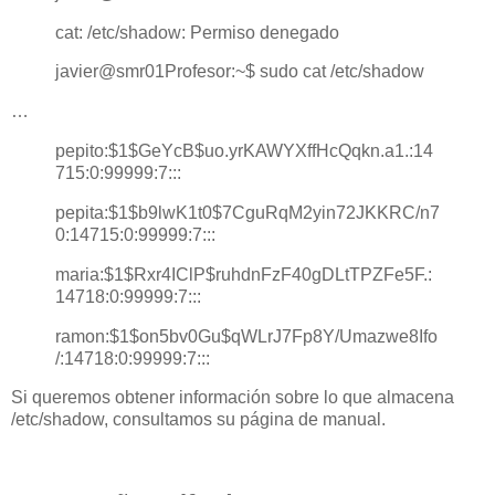
cat: /etc/shadow: Permiso denegado
javier@smr01Profesor:~$ sudo cat /etc/shadow
…
pepito:$1$GeYcB$uo.yrKAWYXffHcQqkn.a1.:14
715:0:99999:7:::
pepita:$1$b9lwK1t0$7CguRqM2yin72JKKRC/n7
0:14715:0:99999:7:::
maria:$1$Rxr4IClP$ruhdnFzF40gDLtTPZFe5F.:
14718:0:99999:7:::
ramon:$1$on5bv0Gu$qWLrJ7Fp8Y/Umazwe8Ifo
/:14718:0:99999:7:::
Si queremos obtener información sobre lo que almacena
/etc/shadow, consultamos su página de manual.