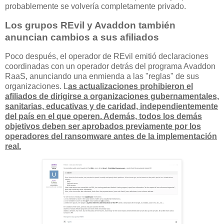
probablemente se volvería completamente privado.
Los grupos REvil y Avaddon también
anuncian cambios a sus afiliados
Poco después, el operador de REvil emitió declaraciones
coordinadas con un operador detrás del programa Avaddon
RaaS, anunciando una enmienda a las "reglas" de sus
organizaciones. L
as actualizaciones prohibieron el
afiliados de dirigirse a organizaciones gubernamentales,
sanitarias, educativas y de caridad, independientemente
del país en el que operen. Además, todos los demás
objetivos deben ser aprobados previamente por los
operadores del ransomware antes de la implementación
real.