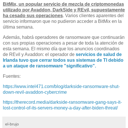
BitMix, un popular servicio de mezcla de criptomonedas
utilizado por Avaddon, DarkSide y REvil, supuestamente
ha cesado sus operaciones
. Varios clientes aparentes del
servicio informaron que no pudieron acceder a BitMix en la
última semana.
Además, habrá operadores de ransomware que continuarán
con sus propias operaciones a pesar de toda la atención de
esta semana. El mismo día que los anuncios coordinados
de REvil y Avaddon: el operador de
servicios de salud de
Irlanda tuvo que cerrar todos sus sistemas de TI debido
a un ataque de ransomware "significativo".
Fuentes:
https://www.intel471.com/blog/darkside-ransomware-shut-
down-revil-avaddon-cybercrime
https://therecord.media/darkside-ransomware-gang-says-it-
lost-control-of-its-servers-money-a-day-after-biden-threat/
el-brujo