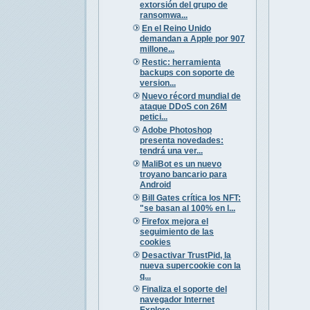
extorsión del grupo de
ransomwa...
En el Reino Unido
demandan a Apple por 907
millone...
Restic: herramienta
backups con soporte de
version...
Nuevo récord mundial de
ataque DDoS con 26M
petici...
Adobe Photoshop
presenta novedades:
tendrá una ver...
MaliBot es un nuevo
troyano bancario para
Android
Bill Gates crítica los NFT:
"se basan al 100% en l...
Firefox mejora el
seguimiento de las
cookies
Desactivar TrustPid, la
nueva supercookie con la
q...
Finaliza el soporte del
navegador Internet
Explore...