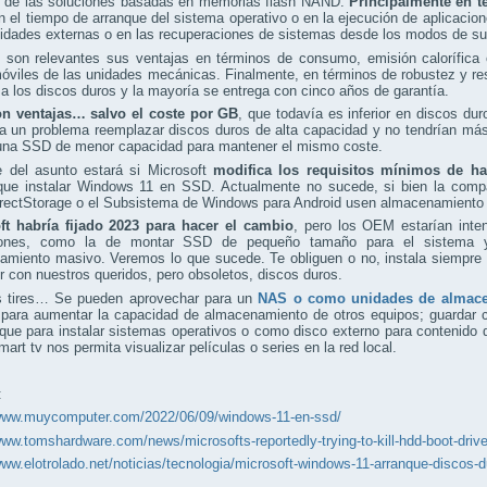
de las soluciones basadas en memorias flash NAND.
Principalmente en t
n el tiempo de arranque del sistema operativo o en la ejecución de aplicacion
nidades externas o en las recuperaciones de sistemas desde los modos de s
 son relevantes sus ventajas en términos de consumo, emisión calorífica o
óviles de las unidades mecánicas. Finalmente, en términos de robustez y res
a los discos duros y la mayoría se entrega con cinco años de garantía.
n ventajas… salvo el coste por GB
, que todavía es inferior en discos d
a un problema reemplazar discos duros de alta capacidad y no tendrían más
una SSD de menor capacidad para mantener el mismo coste.
e del asunto estará si Microsoft
modifica los requisitos mínimos de h
que instalar Windows 11 en SSD. Actualmente no sucede, si bien la compañ
rectStorage o el Subsistema de Windows para Android usen almacenamiento 
ft habría fijado 2023 para hacer el cambio
, pero los OEM estarían inte
iones, como la de montar SSD de pequeño tamaño para el sistema y
amiento masivo. Veremos lo que sucede. Te obliguen o no, instala siempr
r con nuestros queridos, pero obsoletos, discos duros.
s tires… Se pueden aprovechar para un
NAS o como unidades de almace
 para aumentar la capacidad de almacenamiento de otros equipos; guardar c
que para instalar sistemas operativos o como disco externo para contenido 
mart tv nos permita visualizar películas o series en la red local.
:
/www.muycomputer.com/2022/06/09/windows-11-en-ssd/
www.tomshardware.com/news/microsofts-reportedly-trying-to-kill-hdd-boot-dri
www.elotrolado.net/noticias/tecnologia/microsoft-windows-11-arranque-discos-