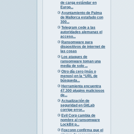
de carga estándar en
Europ...
Ayuntamiento de Palma
de Mallorca estafado con
300...
Telegram cede a las
autoridades alemanas el
acceso...
Ransomware para
dispositivos de internet de
las cosas
Los ataques de
ransomware toman una
media de solo ...
Otro día cero (más o
menos) en la “URL de
búsqueda...
Herramienta encuentra
47.300 plugins maliciosos
de...
Actualización de
seguridad en GitLab
corrige error...
Evil Corp cambia de
nombre al ransomware
LockBit p...
Foxconn confirma que el