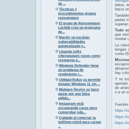
ventajas
de ...
datos, e
hacia u
Técnicas y
procedimientos grupos
También
ransomware
partes m
El grupo de Ransomware
superan 
Lockbit crea un programa
Todo so
de...
que serí
Nuclei: un escáner
montar 
vulnerabilidades
La clav
automatizado y...
tengan 
Lituania sufre
como Di
ciberataques rusos como
Microso
respuesta a...
excepc
Windows Defender tiene
almacen
un problema de
hay colo
rendmiento c...
Y no lo
Utilidad Rufus ya permite
ejemplo
instalar Windows 11 sin ...
de arran
Malware Revive se hace
o a un s
pasar por una falsa
utilida...
Instagram está
Fuentes
escaneando caras para
https:/
comprobar eda...
https://
Cuidado al conectar tu
teléfono móvil para cargar
https://
...