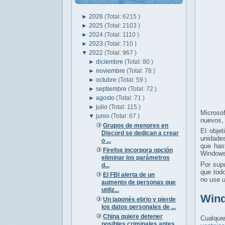
►
2026
(Total: 6215 )
►
2025
(Total: 2103 )
►
2024
(Total: 1110 )
►
2023
(Total: 710 )
▼
2022
(Total: 967 )
►
diciembre
(Total: 80 )
►
noviembre
(Total: 78 )
►
octubre
(Total: 59 )
►
septiembre
(Total: 72 )
►
agosto
(Total: 71 )
►
julio
(Total: 115 )
Microso
▼
junio
(Total: 67 )
nuevos
Grupos de menores en
El objet
Discord se dedican a crear
unidade
o ...
que has
Firefox incorpora opción
Windows
eliminar los parámetros
Por sup
d...
que todo
El FBI alerta de un
no use 
aumento de personas que
utiliz...
Wind
Un japonés ebrio y pierde
los datos personales de ...
China quiere detener
Cualquie
posibles criminales antes