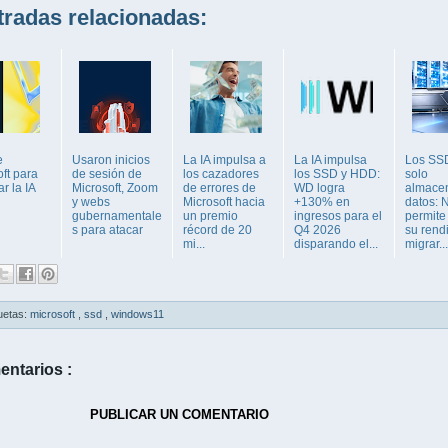
adas relacionadas:
e
Usaron inicios
La IA impulsa a
La IA impulsa
Los SS
ft para
de sesión de
los cazadores
los SSD y HDD:
solo
ar la IA
Microsoft, Zoom
de errores de
WD logra
almace
y webs
Microsoft hacia
+130% en
datos: 
gubernamentale
un premio
ingresos para el
permite 
s para atacar
récord de 20
Q4 2026
su rend
mi...
disparando el...
migrar...
uetas:
microsoft
,
ssd
,
windows11
entarios :
PUBLICAR UN COMENTARIO