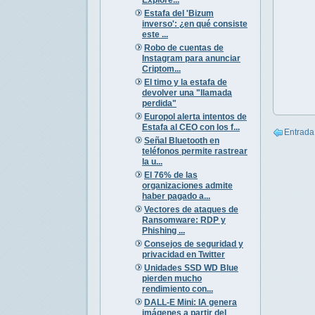
Estafa del 'Bizum
inverso': ¿en qué consiste
este ...
Robo de cuentas de
Instagram para anunciar
Criptom...
El timo y la estafa de
devolver una "llamada
perdida"
Europol alerta intentos de
Estafa al CEO con los f...
Entrada
Señal Bluetooth en
teléfonos permite rastrear
la u...
El 76% de las
organizaciones admite
haber pagado a...
Vectores de ataques de
Ransomware: RDP y
Phishing ...
Consejos de seguridad y
privacidad en Twitter
Unidades SSD WD Blue
pierden mucho
rendimiento con...
DALL-E Mini: IA genera
imágenes a partir del