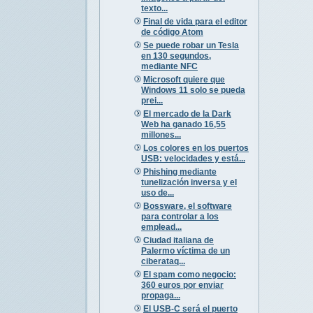
texto...
Final de vida para el editor
de código Atom
Se puede robar un Tesla
en 130 segundos,
mediante NFC
Microsoft quiere que
Windows 11 solo se pueda
prei...
El mercado de la Dark
Web ha ganado 16,55
millones...
Los colores en los puertos
USB: velocidades y está...
Phishing mediante
tunelización inversa y el
uso de...
Bossware, el software
para controlar a los
emplead...
Ciudad italiana de
Palermo víctima de un
ciberataq...
El spam como negocio:
360 euros por enviar
propaga...
El USB-C será el puerto