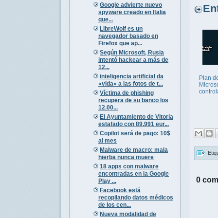
Google advierte nuevo
Entr
spyware creado en Italia
que...
LibreWolf es un
navegador basado en
Firefox que ap...
Según Microsoft, Rusia
intentó hackear a más de
12...
inteligencia artificial da
Plan d
«vida» a las fotos de t...
Microso
control
Víctima de phishing
recupera de su banco los
12.00...
El Ayuntamiento de Vitoria
estafado con 89.991 eur...
Copilot será de pago: 10$
al mes
Malware de macro: mala
Etiq
hierba nunca muere
18 apps con malware
encontradas en la Google
0 com
Play ...
Facebook está
recopilando datos médicos
de los cen...
Nueva modalidad de