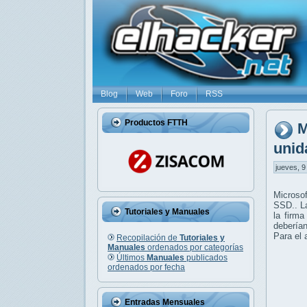
Blog
Web
Foro
RSS
Productos FTTH
M
unid
jueves, 9
Microso
SSD.. L
Tutoriales y Manuales
la firm
debería
Para el 
Recopilación de
Tutoriales y
Manuales
ordenados por categorías
Últimos
Manuales
publicados
ordenados por fecha
Entradas Mensuales