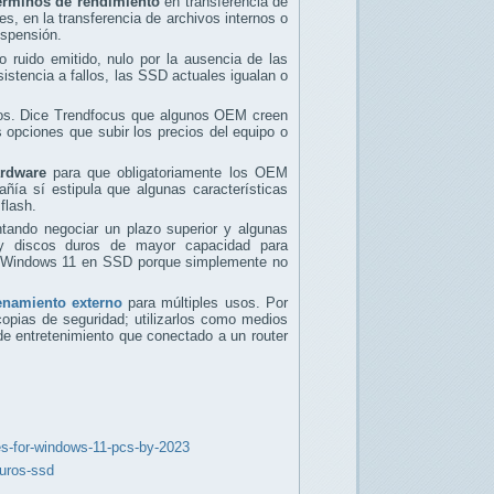
érminos de rendimiento
en transferencia de
es, en la transferencia de archivos internos o
uspensión.
 ruido emitido, nulo por la ausencia de las
istencia a fallos, las SSD actuales igualan o
uros. Dice Trendfocus que algunos OEM creen
 opciones que subir los precios del equipo o
ardware
para que obligatoriamente los OEM
ía sí estipula que algunas características
flash.
ntando negociar un plazo superior y algunas
 discos duros de mayor capacidad para
e Windows 11 en SSD porque simplemente no
namiento externo
para múltiples usos. Por
opias de seguridad; utilizarlos como medios
de entretenimiento que conectado a un router
ves-for-windows-11-pcs-by-2023
duros-ssd