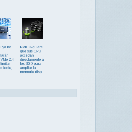
D ya no
NVIDIA quiere
que sus GPU
narán
accedan
NVMe 2.4
directamente a
limitar
los SSD para
imiento,
ampliar la
memoria disp...