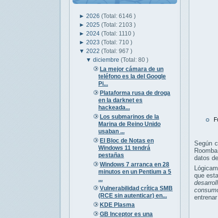
►
2026
(Total: 6146 )
►
2025
(Total: 2103 )
►
2024
(Total: 1110 )
►
2023
(Total: 710 )
▼
2022
(Total: 967 )
▼
diciembre
(Total: 80 )
La mejor cámara de un
teléfono es la del Google
Pi...
Plataforma rusa de droga
en la darknet es
hackeada...
Los submarinos de la
F
Marina de Reino Unido
usaban ...
El Bloc de Notas en
Según c
Windows 11 tendrá
Roomba J
pestañas
datos de
Windows 7 arranca en 28
Lógicam
minutos en un Pentium a 5
que est
...
desarrol
Vulnerabilidad crítica SMB
consumo
(RCE sin autenticar) en...
entrenar
KDE Plasma
GB Inceptor es una