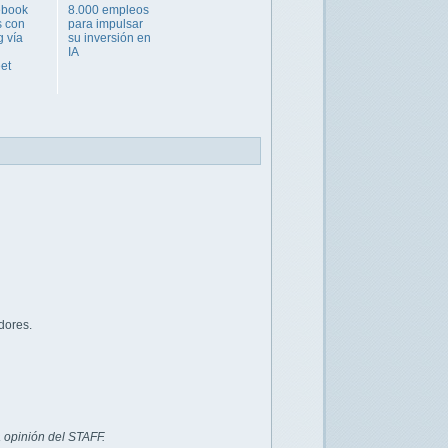
ebook
8.000 empleos
s con
para impulsar
g vía
su inversión en
IA
et
dores.
 opinión del STAFF.