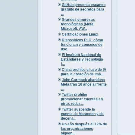
GitHub presenta escaneo
gratuito de secretos para
...
Grandes empresas
tecnológicas (Meta,
Microsoft, AW...
Certificaciones Linux
Dispositivos PLC: cómo
funcionan y consejos de
uso
El Instituto Nacional de
Estándares y Tecnología
(...
China prohíbe el uso de IA
para la creación de imá...
John Carmack abandona
Meta tras 10 años al frente
...
Twitter prohíbe
promocionar cuentas en
otras redes...
Twitter suspende la
cuenta de Mastodon y de
decena...
Un año después el 72% de
las organizaciones
siguen...