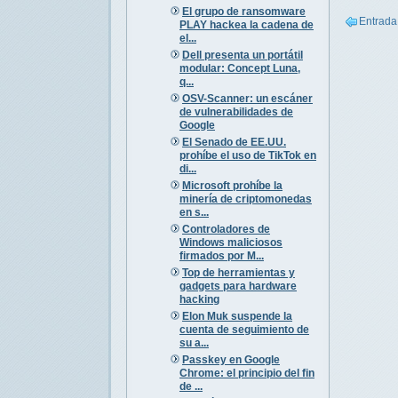
El grupo de ransomware
Entrada
PLAY hackea la cadena de
el...
Dell presenta un portátil
modular: Concept Luna,
q...
OSV-Scanner: un escáner
de vulnerabilidades de
Google
El Senado de EE.UU.
prohíbe el uso de TikTok en
di...
Microsoft prohíbe la
minería de criptomonedas
en s...
Controladores de
Windows maliciosos
firmados por M...
Top de herramientas y
gadgets para hardware
hacking
Elon Muk suspende la
cuenta de seguimiento de
su a...
Passkey en Google
Chrome: el principio del fin
de ...