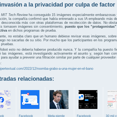
invasión a la privacidad por culpa de facto
,
MIT Tech Review
ha conseguido 15 imágenes especialmente embarazosas y q
ación, la compañía confirmó que había entrenado a sus IA empleando más d
d desconocida más con otras plataformas de recolección de datos. No obst
ots tomasen imágenes sin consentimiento,
puesto que los “protagonistas”
ctiva
en dichos programas de prueba.
ante, no estaba claro que un humano debiese revisar esas imágenes, sobre 
ego no sacarlas de su sitio. Por mucho que los participantes en los program
 pruebas.
obot esto no debería haberse producido nunca. Y la compañía ha puesto fin
tró las imágenes, está investigando activamente el asunto y, según han co
para ayudar a prevenir una filtración similar por parte de cualquier proveedor d
:
hipertextual.com/2022/12/roomba-grabo-a-una-mujer-en-el-bano
adas relacionadas:
ook
Facebook
Meta pierde
Facebook
30 mil 