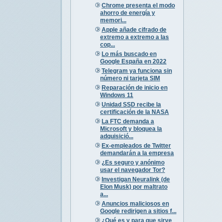
Chrome presenta el modo
ahorro de energía y
memori...
Apple añade cifrado de
extremo a extremo a las
cop...
Lo más buscado en
Google España en 2022
Telegram ya funciona sin
número ni tarjeta SIM
Reparación de inicio en
Windows 11
Unidad SSD recibe la
certificación de la NASA
La FTC demanda a
Microsoft y bloquea la
adquisició...
Ex-empleados de Twitter
demandarán a la empresa
¿Es seguro y anónimo
usar el navegador Tor?
Investigan Neuralink (de
Elon Musk) por maltrato
a...
Anuncios maliciosos en
Google redirigen a sitios f...
¿Qué es y para que sirve