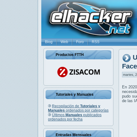
Blog
Web
Foro
RSS
Productos FTTH
U
Fac
martes, 2
En 2020
necesid
Tutoriales y Manuales
pudo suc
de las I
Recopilación de
Tutoriales y
Manuales
ordenados por categorías
Últimos
Manuales
publicados
ordenados por fecha
Entradas Mensuales