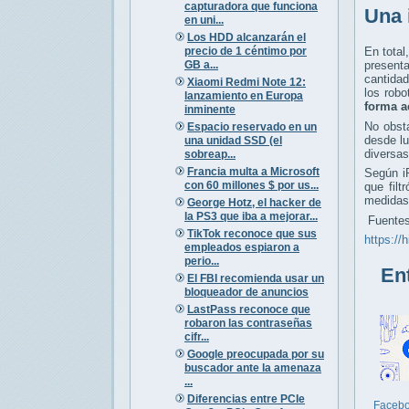
capturadora que funciona
Una 
en uni...
Los HDD alcanzarán el
precio de 1 céntimo por
En total
GB a...
present
cantida
Xiaomi Redmi Note 12:
los rob
lanzamiento en Europa
forma a
inminente
No obst
Espacio reservado en un
desde lu
una unidad SSD (el
diversas
sobreap...
Francia multa a Microsoft
Según iR
con 60 millones $ por us...
que fil
medidas 
George Hotz, el hacker de
la PS3 que iba a mejorar...
Fuentes
TikTok reconoce que sus
https://
empleados espiaron a
perio...
Entr
El FBI recomienda usar un
bloqueador de anuncios
LastPass reconoce que
robaron las contraseñas
cifr...
Google preocupada por su
buscador ante la amenaza
...
Diferencias entre PCIe
Faceb