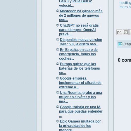
Gen 3 y PCIe Gen 4:
sustitu
velocid...
muro p
Mastodon ha ganado más
de 2 millones de nuevos
usu...
ChatGPT no será gratis
para siempre: OpenAI
prevé ...
Disponible nueva versión
Tails: 5.8, la distro bas...
Etiq
En España, en caso de
emergencia, todos los
coches...
0 com
Europa quiere que las
baterías de los teléfonos
se...
Google empieza
implementar el cifrado de
extremo a...
Una Roomba grabó a una
mujer en el váter y las
imá...
Google trabaja en una IA
para que puedas entender
...
Epic Games multada por
la privacidad de los
menore...