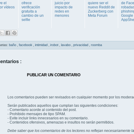
ye el
ofrece
juicio por
quiere ser el
de Fac
or vídeos
verificación
impacto de
nuevo Reddit de
robada
gratuita a
redes en
Zuckerberg con
phishin
cambio de un
menores
Meta Forum
Google
selfie
AppShe
uetas:
baño
,
facebook
,
intimidad
,
irobot
,
lavabo
,
privacidad
,
roomba
entarios :
PUBLICAR UN COMENTARIO
Los comentarios pueden ser revisados en cualquier momento por los modera
Serán publicados aquellos que cumplan las siguientes condiciones:
- Comentario acorde al contenido del post.
- Prohibido mensajes de tipo SPAM.
- Evite incluir links innecesarios en su comentario.
- Contenidos ofensivos, amenazas e insultos no serán permitidos.
Debe saber que los comentarios de los lectores no reflejan necesariamente la