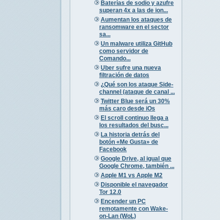
Baterías de sodio y azufre
superan 4x a las de ion...
Aumentan los ataques de
ransomware en el sector
sa...
Un malware utiliza GitHub
como servidor de
Comando...
Uber sufre una nueva
filtración de datos
¿Qué son los ataque Side-
channel (ataque de canal ...
Twitter Blue será un 30%
más caro desde iOs
El scroll continuo llega a
los resultados del busc...
La historia detrás del
botón «Me Gusta» de
Facebook
Google Drive, al igual que
Google Chrome, también ...
Apple M1 vs Apple M2
Disponible el navegador
Tor 12.0
Encender un PC
remotamente con Wake-
on-Lan (WoL)