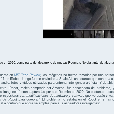
ue en 2020, como parte del desarrollo de nuevas Roomba. No obstante, de alguna f
uenta en
MIT Tech Review
, las imágenes no fueron tomadas por una persona
7 de iRobot. Luego fueron enviados a Scale AI, una startup que contrata a 
 audio, fotos y videos utilizados para entrenar inteligencia artificial. Y de ahí,
ente, iRobot, recién comprada por Amazon, fue conocedora del problema, y
as imágenes fueron capturadas por sus Roomba en 2020. No obstante, toda
lo especiales con modificaciones de hardware y software que no están y nu
 de iRobot para comprar”
. El problema no estaba en el Robot en sí, si
 al algoritmo que ahora se emplea para sus aspiradoras inteligentes: