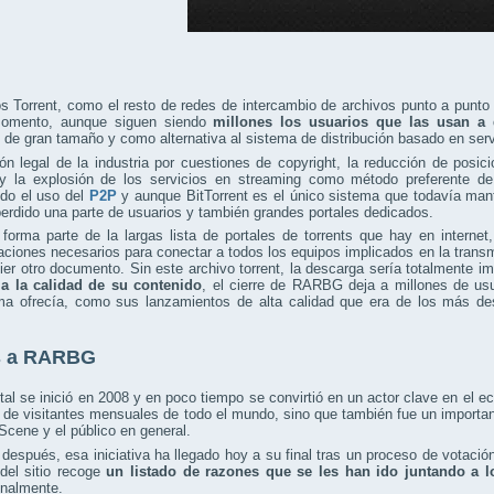
ios Torrent, como el resto de redes de intercambio de archivos punto a pu
omento, aunque siguen siendo
millones los usuarios que las usan a 
 de gran tamaño y como alternativa al sistema de distribución basado en serv
ón legal de la industria por cuestiones de copyright, la reducción de pos
y la explosión de los servicios en streaming como método preferente d
ndo el uso del
P2P
y aunque BitTorrent es el único sistema que todavía manti
erdido una parte de usuarios y también grandes portales dedicados.
rma parte de la largas lista de portales de torrents que hay en internet,
aciones necesarios para conectar a todos los equipos implicados en la trans
ier otro documento. Sin este archivo torrent, la descarga sería totalmente i
 a la calidad de su contenido
, el cierre de RARBG deja a millones de us
rma ofrecía, como sus lanzamientos de alta calidad que era de los más de
s a RARBG
tal se inició en 2008 y en poco tiempo se convirtió en un actor clave en el eco
 de visitantes mensuales de todo el mundo, sino que también fue un importan
 Scene y el público en general.
después, esa iniciativa ha llegado hoy a su final tras un proceso de votaci
del sitio recoge
un listado de razones que se les han ido juntando a lo
finalmente.