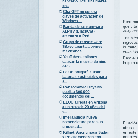
bancario Gozi, finalmente
en...
ChatGPT no genera
claves de activación de
Windows ...
Pero nad
que cita
Banda de ransomware
«alguno
ALPHV (BlackCat)
amenaza a Red...
También
Grupo de ransomware
ingresos
8Base apunta a pymes
lo tanto
mexicanas
votació
YouTubers italianos
Pero el
causan la muerte de niño
la gota 
de 5 ...
La UE obligará a usar
baterías sustituibles para
a...
Ransomware Rhysida
publica 360.000
documentos del ...
EEUU arresta en Arizona
a un ruso de 20 años del
g...
Intel anuncia nueva
nomenclatura para sus
El adió
procesad...
otros si
en este 
Killnet, Anonymous Sudan
portales
y REvil amenazan con