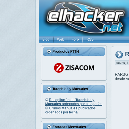
Blog
Web
Foro
RSS
Productos FTTH
R
jueves, 1
RARBG e
desde va
Tutoriales y Manuales
Recopilación de
Tutoriales y
Manuales
ordenados por categorías
Últimos
Manuales
publicados
ordenados por fecha
Entradas Mensuales