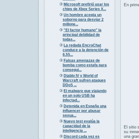
Microsoft prefirió usar los
En prime
chips de Xbox Series X...
Un hombre acepta un
soborno para desviar 2
millone...
"El factor humano" la
principal debilidad de
todas...
La redada EncroChat
conduce a la detención de
6.55...
Falsas amenazas de
bomba como estafa para
consegui...
Diablo IV y World of
Warcraft sufren ataques
DDoS ...
El malware que viajando
en un solo USB ha
infectad...
Detenida en España una
influencer por abusar
sexua...
Nuevo test evalúa la
capacidad de la
El sitio
inteligencia ...
su inmen
una gran
Discord cada vez es