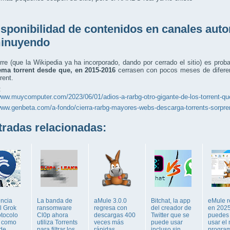
isponibilidad de contenidos en canales auto
inuyendo
rre (que la Wikipedia ya ha incorporado, dando por cerrado el sitio) es pro
ema torrent desde que, en 2015-2016
cerrasen con pocos meses de diferen
rent.
:
www.muycomputer.com/2023/06/01/adios-a-rarbg-otro-gigante-de-los-torrent-qu
www.genbeta.com/a-fondo/cierra-rarbg-mayores-webs-descarga-torrents-sorpr
adas relacionadas:
encia
La banda de
aMule 3.0.0
Bitchat, la app
eMule r
al Grok
ransomware
regresa con
del creador de
en 2025
otocolo
Cl0p ahora
descargas 400
Twitter que se
puedes 
t como
utiliza Torrents
veces más
puede usar
usar el 
de
para filtrar los
rápidas
incluso sin
progra