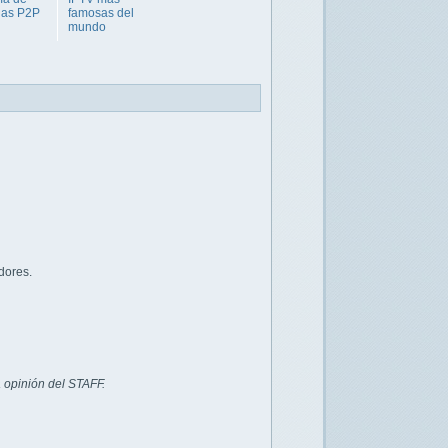
gas P2P
famosas del
mundo
dores.
 opinión del STAFF.