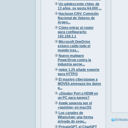
Un adolescente chino, de
13 años, se gasta 64.000 ...
Hackean CNV: Comisión
Nacional de Valores de
Argen...
Cómo entrar al router
para configurarlo:
192.168.1.1
Microsoft OneDrive
estuvo caído todo el
mundo tras...
Nuevo malware
PowerDrop contra la
industria aeroe...
nginx 1.25 añade soporte
para HTTP/3
El masivo ciberataque a
MOVEit amenaza los datos
p...
¿Display Port o HDMI en
un PC para juegos?
Apple apuesta por el
«gaming» en macOS
Los canales de
WhatsApp: una forma
Entrada
privada de segu...
PrivateGPT, el ChatGPT