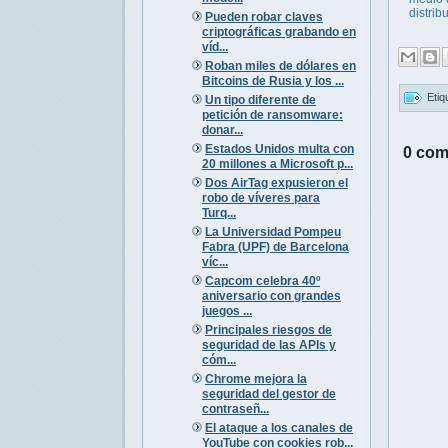
distrib
Pueden robar claves
criptográficas grabando en
víd...
Roban miles de dólares en
Bitcoins de Rusia y los ...
Etiq
Un tipo diferente de
petición de ransomware:
donar...
Estados Unidos multa con
0 com
20 millones a Microsoft p...
Dos AirTag expusieron el
robo de víveres para
Turq...
La Universidad Pompeu
Fabra (UPF) de Barcelona
víc...
Capcom celebra 40º
aniversario con grandes
juegos ...
Principales riesgos de
seguridad de las APIs y
cóm...
Chrome mejora la
seguridad del gestor de
contraseñ...
El ataque a los canales de
YouTube con cookies rob...