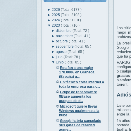
►
2026
(Total: 6177 )
►
2025
(Total: 2103 )
►
2024
(Total: 1110 )
▼
2023
(Total: 710 )
Los sit
►
diciembre
(Total: 72 )
mejor m
►
noviembre
(Total: 41 )
archivos
►
octubre
(Total: 41 )
La presi
►
septiembre
(Total: 65 )
Google 
►
agosto
(Total: 65 )
reducie
que ha p
►
julio
(Total: 78 )
▼
junio
(Total: 85 )
RARBG fo
configur
Estafan a una mujer
o cualqu
170.000€ en Granada
gracias
(España) q...
platafo
Un técnico corta internet a
torrent.
toda la empresa para c...
Grupo de ransomware
Adió
8Base aumenta los
ataques de d...
Este por
Microsoft quiere llevar
millones
Windows totalmente a la
entre la
nube
15 años 
Google habría cancelado
portada 
sus gafas de realidad
toalla
, 
aume...