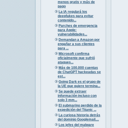
menos gratis y más de
pago
La IA regulará los
deepfakes para evitar
contenido...
Parches de emergencia
para Apple:
vulnerabilidades...
Demandan a Amazon por
engañar a sus clientes
para ...
Microsoft confirma
oficialmente que sufrió
ataques...
Más de 100.000 cuentas
de ChatGPT hackeadas se
est...
Going Dark es el grupo de
la UE que quiere termina...
Se puede extraer
información incluso con
solo 3 mm...
El submarino perdido de la
expedición del Titanic ...
La curiosa historia detrás
del dominio Googlemail....
Los jefes del malware