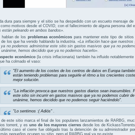
a dura para siempre y el sitio se ha despedido con un escueto mensaje de t
 como motivos desde el COVID, con el fallecimiento de alguna persona del e
s están peleando en ambos bandos»
.
 hablan de los
problemas económicos
para mantener este tipo de sitios 
 de los que ha venido hablando la industria.
«
La inflación hace que nuestros 
, ya no podemos administrar este sitio sin gastos masivos que ya no podemos
n unánime, hemos decidido que ya no podemos hacerlo»
.
aspecto económico
(la crisis inflacionaria) también ha influido notablemen
que ha colmado el vaso:
"El aumento de los costes de los centros de datos en Europa también
están teniendo problemas para seguirle el ritmo a los crecientes costes
mejor solución.
"La inflación provoca que nuestros gastos diarios sean inasumibles. 
este sitio sin incurrir en gastos masivos que ya no podemos cubrir de 
unánime, hemos decidido que no podemos seguir haciéndolo".
"Lo sentimos :( Adiós" .
s de este sitio marca el final de los populares lanzamientos de RARBG, mu
tios torrent, y es
uno de los mayores cierres
desde los de KickassTorrents,
último caso el cierre fue obligado tras la detención de su administrador po
 más pequeños ocupen su sitio, pero el RARBG real ya no existe