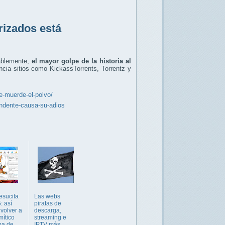
rizados está
bablemente,
el mayor golpe de la historia al
cia sitios como KickassTorrents, Torrentz y
e-muerde-el-polvo/
endente-causa-su-adios
esucita
Las webs
: así
piratas de
volver a
descarga,
mítico
streaming e
ma de
IPTV más