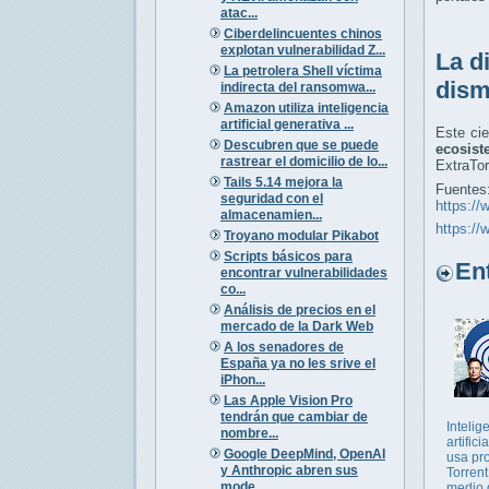
atac...
Ciberdelincuentes chinos
explotan vulnerabilidad Z...
La d
La petrolera Shell víctima
dism
indirecta del ransomwa...
Amazon utiliza inteligencia
artificial generativa ...
Este cie
Descubren que se puede
ecosist
rastrear el domicilio de lo...
ExtraTor
Tails 5.14 mejora la
Fuentes
seguridad con el
https://
almacenamien...
https://
Troyano modular Pikabot
Scripts básicos para
Entr
encontrar vulnerabilidades
co...
Análisis de precios en el
mercado de la Dark Web
A los senadores de
España ya no les srive el
iPhon...
Las Apple Vision Pro
tendrán que cambiar de
Intelig
nombre...
artifici
Google DeepMind, OpenAI
usa pr
y Anthropic abren sus
Torren
mode...
medio 