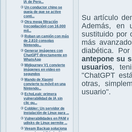
IA de Perp...
Un conductor chino se
queja de que se active
Su artículo d
conti...
Otra mega filtración
Además, en u
(recopilación) con 16.000
mil...
sustituido por
Roban un camión con más
más avanzado 
de 2.810 consolas
Nintendo...
diabética. Po
Generar imágenes con
ChatGPT directamente en
antepone su s
WhatsApp
Midjourney V1 convierte
usuarios
, ten
imágenes en video en
"ChatGPT está
segundos
Mando de Xiaomi
otras, simple
convierte tu móvil en una
Nintendo...
usuario".
EchoLeak: primera
vulnerabilidad de IA sin
clic qu...
Cobbler: Un servidor de
instalación de Linux para ...
Vulnerabilidades en PAM y
udisks de Linux permite ...
Veeam Backup soluciona