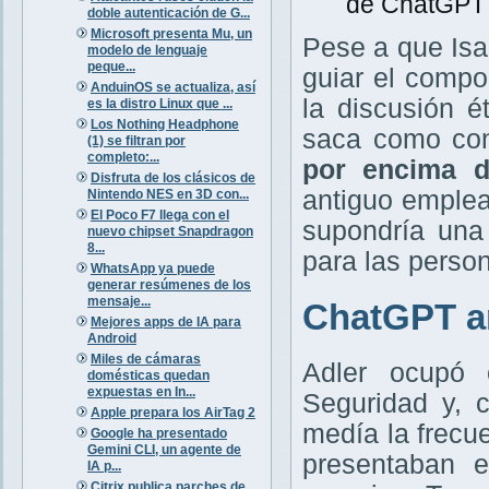
de ChatGPT 
doble autenticación de G...
Microsoft presenta Mu, un
Pese a que Isa
modelo de lenguaje
peque...
guiar el compo
AnduinOS se actualiza, así
la discusión ét
es la distro Linux que ...
Los Nothing Headphone
saca como con
(1) se filtran por
completo:...
por encima d
Disfruta de los clásicos de
antiguo emple
Nintendo NES en 3D con...
El Poco F7 llega con el
supondría una i
nuevo chipset Snapdragon
8...
para las perso
WhatsApp ya puede
generar resúmenes de los
mensaje...
ChatGPT a
Mejores apps de IA para
Android
Miles de cámaras
Adler ocupó 
domésticas quedan
expuestas en In...
Seguridad y, 
Apple prepara los AirTag 2
medía la frecue
Google ha presentado
Gemini CLI, un agente de
presentaban e
IA p...
Citrix publica parches de