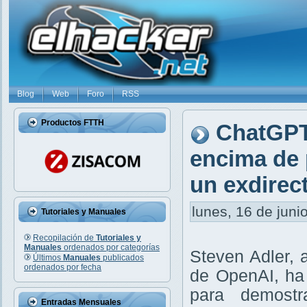
Blog
Web
Foro
RSS
Productos FTTH
ChatGPT 
encima de 
un exdirec
lunes, 16 de juni
Tutoriales y Manuales
Recopilación de
Tutoriales y
Manuales
ordenados por categorías
Steven Adler, 
Últimos
Manuales
publicados
ordenados por fecha
de OpenAI, ha
para demost
Entradas Mensuales