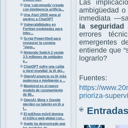
Las implicac
Una ‘calcomanía’ creada
ambigüedad o 
con inteligencia artificia...
Una Atari 2600 gana al
inmediata —sa
ajedrez a ChatGPT
la seguridad
Vulnerabilidades en
Fortinet explotadas para
errores técn
infec...
Script PowerShell para
emergentes de
restaurar la carpeta
"inetp...
entiende que “s
Nintendo Switch 2 vende
lograrlo?
3,5 millones de unidades
e...
ChatGPT sufre una caída
a nivel mundial: la IA dej...
Fuentes:
OpenAI anuncia su IA más
poderosa e inteligente a ...
https://www.20m
Magistral es el nuevo
modelo de razonamiento
prioriza-super
de Mi...
OpenAI, Meta y Google
pierden su talento en IA a
Entradas 
f...
El teléfono móvil domina
el tráfico web global con...
Apple ha demostrado que
los modelos de