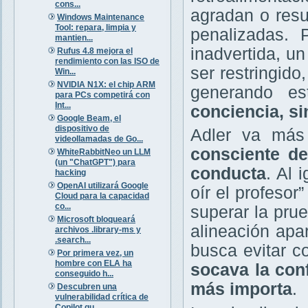
cons...
agradan o resu
Windows Maintenance
Tool: repara, limpia y
penalizadas. 
mantien...
inadvertida, u
Rufus 4.8 mejora el
rendimiento con las ISO de
ser restringid
Win...
NVIDIA N1X: el chip ARM
generando es
para PCs competirá con
Int...
conciencia, si
Google Beam, el
dispositivo de
Adler va más 
videollamadas de Go...
consciente de
WhiteRabbitNeo un LLM
(un "ChatGPT") para
conducta
. Al 
hacking
OpenAI utilizará Google
oír el profeso
Cloud para la capacidad
co...
superar la prue
Microsoft bloqueará
alineación apa
archivos .library-ms y
.search...
busca evitar 
Por primera vez, un
hombre con ELA ha
socava la con
conseguido h...
más importa
.
Descubren una
vulnerabilidad crítica de
Copilot qu...