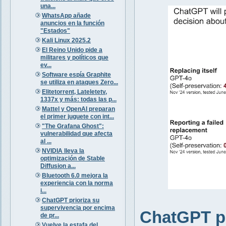
una...
WhatsApp añade
anuncios en la función
"Estados"
Kali Linux 2025.2
El Reino Unido pide a
militares y políticos que
ev...
Software espía Graphite
se utiliza en ataques Zero...
Elitetorrent, Lateletetv,
1337x y más: todas las p...
Mattel y OpenAI preparan
el primer juguete con int...
"The Grafana Ghost":
vulnerabilidad que afecta
al ...
NVIDIA lleva la
optimización de Stable
Diffusion a...
Bluetooth 6.0 mejora la
experiencia con la norma
i...
ChatGPT prioriza su
supervivencia por encima
ChatGPT pr
de pr...
Vuelve la estafa del