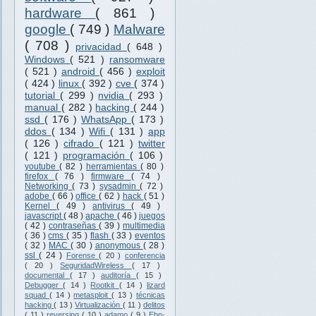
hardware
( 861 )
google
( 749 )
Malware
( 708 )
privacidad
( 648 )
Windows
( 521 )
ransomware
( 521 )
android
( 456 )
exploit
( 424 )
linux
( 392 )
cve
( 374 )
tutorial
( 299 )
nvidia
( 293 )
manual
( 282 )
hacking
( 244 )
ssd
( 176 )
WhatsApp
( 173 )
ddos
( 134 )
Wifi
( 131 )
app
( 126 )
cifrado
( 121 )
twitter
( 121 )
programación
( 106 )
youtube
( 82 )
herramientas
( 80 )
firefox
( 76 )
firmware
( 74 )
Networking
( 73 )
sysadmin
( 72 )
adobe
( 66 )
office
( 62 )
hack
( 51 )
Kernel
( 49 )
antivirus
( 49 )
javascript
( 48 )
apache
( 46 )
juegos
( 42 )
contraseñas
( 39 )
multimedia
( 36 )
cms
( 35 )
flash
( 33 )
eventos
( 32 )
MAC
( 30 )
anonymous
( 28 )
ssl
( 24 )
Forense
( 20 )
conferencia
( 20 )
SeguridadWireless
( 17 )
documental
( 17 )
auditoría
( 15 )
Debugger
( 14 )
Rootkit
( 14 )
lizard
squad
( 14 )
metasploit
( 13 )
técnicas
hacking
( 13 )
Virtualización
( 11 )
delitos
( 11 )
reversing
( 10 )
adamo
( 9 )
Ehn-