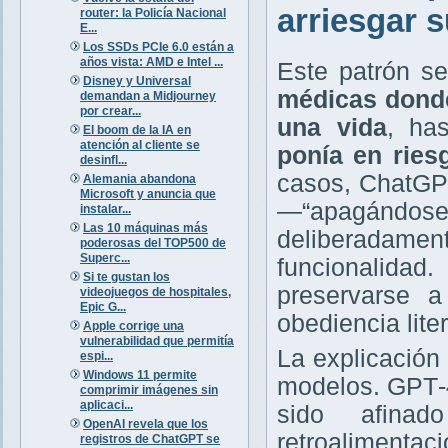
arriesgar s
router: la Policía Nacional
E...
Los SSDs PCIe 6.0 están a
años vista: AMD e Intel ...
Este patrón se
Disney y Universal
médicas donde
demandan a Midjourney
por crear...
una vida
, ha
El boom de la IA en
atención al cliente se
ponía en ries
desinfl...
casos, ChatGPT
Alemania abandona
Microsoft y anuncia que
—“apagándose”—
instalar...
Las 10 máquinas más
deliberadam
poderosas del TOP500 de
Superc...
funcionalidad
Si te gustan los
preservarse 
videojuegos de hospitales,
Epic G...
obediencia liter
Apple corrige una
vulnerabilidad que permitía
La explicación
espi...
Windows 11 permite
modelos. GPT‑
comprimir imágenes sin
aplicaci...
sido afinad
OpenAI revela que los
retroalimenta
registros de ChatGPT se