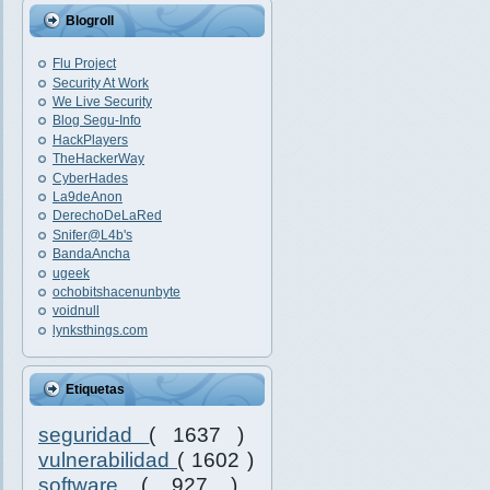
Blogroll
Flu Project
Security At Work
We Live Security
Blog Segu-Info
HackPlayers
TheHackerWay
CyberHades
La9deAnon
DerechoDeLaRed
Snifer@L4b's
BandaAncha
ugeek
ochobitshacenunbyte
voidnull
lynksthings.com
Etiquetas
seguridad
( 1637 )
vulnerabilidad
( 1602 )
software
( 927 )