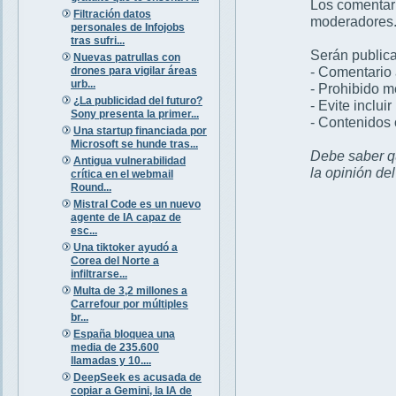
Los comentar
Filtración datos
moderadores
personales de Infojobs
tras sufri...
Serán publica
Nuevas patrullas con
- Comentario 
drones para vigilar áreas
urb...
- Prohibido 
¿La publicidad del futuro?
- Evite inclui
Sony presenta la primer...
- Contenidos 
Una startup financiada por
Microsoft se hunde tras...
Debe saber qu
Antigua vulnerabilidad
la opinión de
crítica en el webmail
Round...
Mistral Code es un nuevo
agente de IA capaz de
esc...
Una tiktoker ayudó a
Corea del Norte a
infiltrarse...
Multa de 3,2 millones a
Carrefour por múltiples
br...
España bloquea una
media de 235.600
llamadas y 10....
DeepSeek es acusada de
copiar a Gemini, la IA de