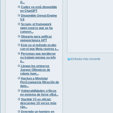
G...
Codex ya está disponible
en ChatGPT
Disponible Unreal Engine
5.6
Scrapy, el framework
open source que se ha
convert...
Glosario para unificar
nomenclatura APT
Este es el método oculto
con el que Meta rastrea s...
Personas que perdieron
su trabajo porque su jefe
Entrada más reciente
p...
Llegan los primeros
Juegos Olímpicos de
robots hum...
Hackeo a Movistar
Perú:supuesta filtración de
dato...
Vulnerabilidades críticas
en sistema de foros vBul...
Starlink V3 es oficial:
descargas 10 veces más
ráp...
Detenido un hombre en