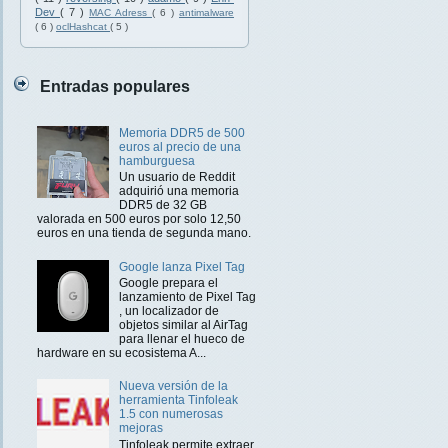
Dev
( 7 )
MAC Adress
( 6 )
antimalware
( 6 )
oclHashcat
( 5 )
Entradas populares
Memoria DDR5 de 500
euros al precio de una
hamburguesa
Un usuario de Reddit
adquirió una memoria
DDR5 de 32 GB
valorada en 500 euros por solo 12,50
euros en una tienda de segunda mano.
Google lanza Pixel Tag
Google prepara el
lanzamiento de Pixel Tag
, un localizador de
objetos similar al AirTag
para llenar el hueco de
hardware en su ecosistema A...
Nueva versión de la
herramienta Tinfoleak
1.5 con numerosas
mejoras
Tinfoleak permite extraer