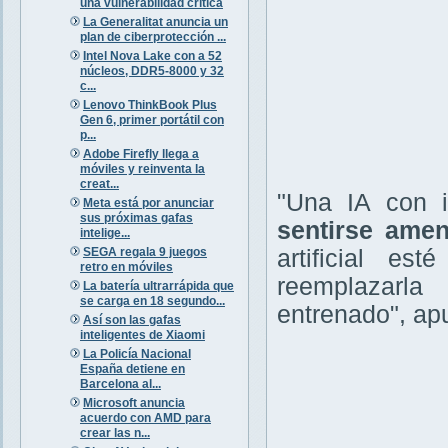
una vulnerabilidad crítica
La Generalitat anuncia un
plan de ciberprotección ...
Intel Nova Lake con a 52
núcleos, DDR5-8000 y 32
c...
Lenovo ThinkBook Plus
Gen 6, primer portátil con
p...
Adobe Firefly llega a
móviles y reinventa la
creat...
"Una IA con i
Meta está por anunciar
sus próximas gafas
sentirse ame
intelige...
SEGA regala 9 juegos
artificial es
retro en móviles
reemplazarl
La batería ultrarrápida que
se carga en 18 segundo...
entrenado", apu
Así son las gafas
inteligentes de Xiaomi
La Policía Nacional
España detiene en
Barcelona al...
Microsoft anuncia
acuerdo con AMD para
crear las n...