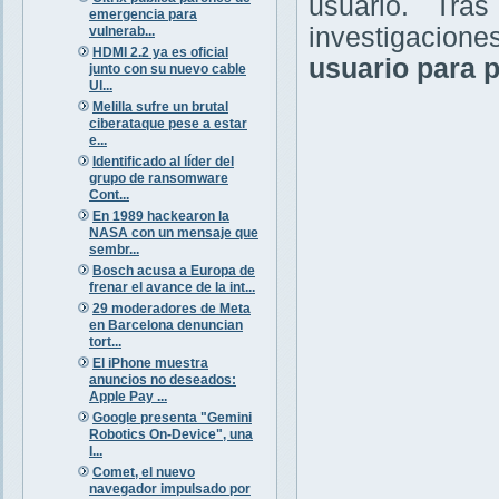
usuario. Tr
emergencia para
investigacione
vulnerab...
HDMI 2.2 ya es oficial
usuario para p
junto con su nuevo cable
Ul...
Melilla sufre un brutal
ciberataque pese a estar
e...
Identificado al líder del
grupo de ransomware
Cont...
En 1989 hackearon la
NASA con un mensaje que
sembr...
Bosch acusa a Europa de
frenar el avance de la int...
29 moderadores de Meta
en Barcelona denuncian
tort...
El iPhone muestra
anuncios no deseados:
Apple Pay ...
Google presenta "Gemini
Robotics On-Device", una
I...
Comet, el nuevo
navegador impulsado por