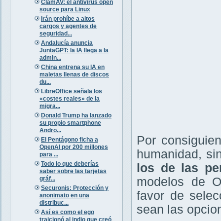
ClamAV: el antivirus open
source para Linux
Irán prohíbe a altos
cargos y agentes de
seguridad...
Andalucía anuncia
JuntaGPT: la IA llega a la
admin...
China entrena su IA en
maletas llenas de discos
du...
LibreOffice señala los
«costes reales» de la
migra...
Donald Trump ha lanzado
su propio smartphone
Andro...
Por consiguien
El Pentágono ficha a
OpenAI por 200 millones
humanidad, si
para ...
Todo lo que deberías
los de las pe
saber sobre las tarjetas
gráf...
modelos de O
Securonis: Protección y
favor de selec
anonimato en una
distribuc...
sean las opcio
Así es como el ego
traicionó al indio que creó