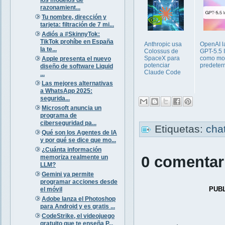
razonamient...
Tu nombre, dirección y
tarjeta: filtración de 7 mi...
Adiós a #SkinnyTok:
TikTok prohíbe en España
Anthropic usa
OpenAI l
la te...
Colossus de
GPT-5.5 I
SpaceX para
como mo
Apple presenta el nuevo
potenciar
predeter
diseño de software Liquid
Claude Code
...
Las mejores alternativas
a WhatsApp 2025:
segurida...
Microsoft anuncia un
programa de
ciberseguridad pa...
Etiquetas:
ch
Qué son los Agentes de IA
y por qué se dice que mo...
¿Cuánta información
0 comentar
memoriza realmente un
LLM?
Gemini ya permite
programar acciones desde
PUB
el móvil
Adobe lanza el Photoshop
para Android y es gratis ...
CodeStrike, el videojuego
gratuito que te enseña P...