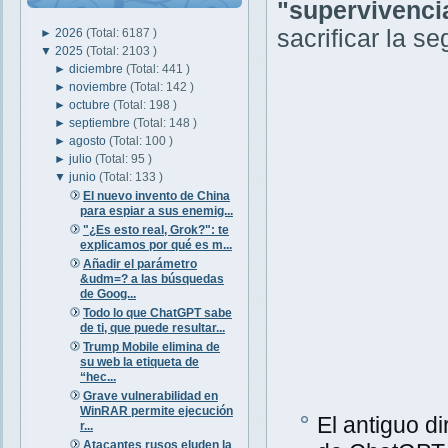
"supervivenci
sacrificar la s
►
2026
(Total: 6187 )
▼
2025
(Total: 2103 )
►
diciembre
(Total: 441 )
►
noviembre
(Total: 142 )
►
octubre
(Total: 198 )
►
septiembre
(Total: 148 )
►
agosto
(Total: 100 )
►
julio
(Total: 95 )
▼
junio
(Total: 133 )
El nuevo invento de China
para espiar a sus enemig...
"¿Es esto real, Grok?": te
explicamos por qué es m...
Añadir el parámetro
&udm=? a las búsquedas
de Goog...
Todo lo que ChatGPT sabe
de ti, que puede resultar...
Trump Mobile elimina de
su web la etiqueta de
“hec...
Grave vulnerabilidad en
WinRAR permite ejecución
El antiguo d
r...
Atacantes rusos eluden la