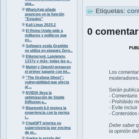
una...
Etiquetas:
con
WhatsApp añade
anuncios en la función
"Estados"
Kali Linux 2025.2
0 comentar
El Reino Unido pide a
militares y políticos que
ev...
Software espía Graphite
PUB
se utiliza en ataques Zero...
Elitetorrent, Lateletetv,
1337x y más: todas las p...
Mattel y OpenAI preparan
Los comentar
el primer juguete con int...
moderadores
"The Grafana Ghost":
vulnerabilidad que afecta
al ...
Serán publica
NVIDIA lleva la
- Comentario 
optimización de Stable
- Prohibido 
Diffusion a...
- Evite inclui
Bluetooth 6.0 mejora la
experiencia con la norma
- Contenidos 
i...
ChatGPT prioriza su
Debe saber qu
supervivencia por encima
la opinión de
de pr...
Vuelve la estafa del