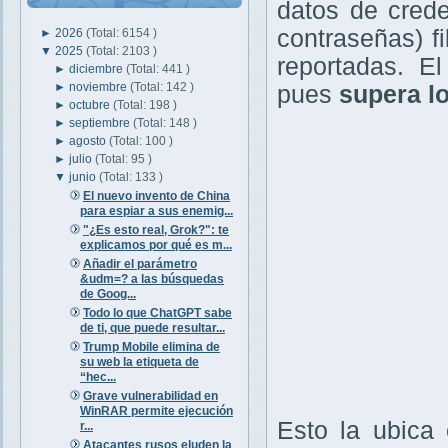
datos de crede
contraseñas) f
►
2026
(Total: 6154 )
▼
2025
(Total: 2103 )
reportadas. E
►
diciembre
(Total: 441 )
►
noviembre
(Total: 142 )
pues
supera l
►
octubre
(Total: 198 )
►
septiembre
(Total: 148 )
►
agosto
(Total: 100 )
►
julio
(Total: 95 )
▼
junio
(Total: 133 )
El nuevo invento de China
para espiar a sus enemig...
"¿Es esto real, Grok?": te
explicamos por qué es m...
Añadir el parámetro
&udm=? a las búsquedas
de Goog...
Todo lo que ChatGPT sabe
de ti, que puede resultar...
Trump Mobile elimina de
su web la etiqueta de
“hec...
Grave vulnerabilidad en
WinRAR permite ejecución
Esto la ubica
r...
Atacantes rusos eluden la