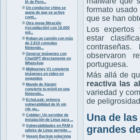
malware que se
IA de Perp...
formato usado 
Un conductor chino se
queja de que se active
que se han ob
conti...
Otra mega filtración
Los expertos 
(recopilación) con 16.000
mil...
estar clasifi
Roban un camión con más
de 2.810 consolas
contraseñas.
Nintendo...
observaron r
Generar imágenes con
ChatGPT directamente en
portuguesa.
WhatsApp
Midjourney V1 convierte
Más allá de qu
imágenes en video en
segundos
reactiva las 
Mando de Xiaomi
convierte tu móvil en una
variedad y com
Nintendo...
de peligrosida
EchoLeak: primera
vulnerabilidad de IA sin
clic qu...
Una de las
Cobbler: Un servidor de
instalación de Linux para ...
Vulnerabilidades en PAM y
grandes de 
udisks de Linux permite ...
Veeam Backup soluciona