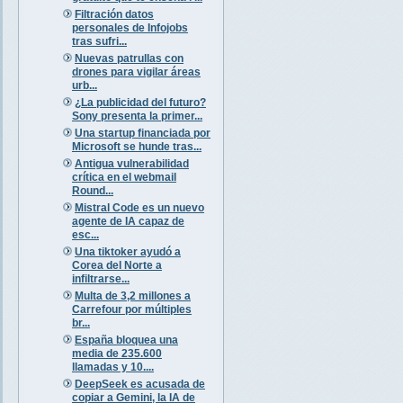
Filtración datos
personales de Infojobs
tras sufri...
Nuevas patrullas con
drones para vigilar áreas
urb...
¿La publicidad del futuro?
Sony presenta la primer...
Una startup financiada por
Microsoft se hunde tras...
Antigua vulnerabilidad
crítica en el webmail
Round...
Mistral Code es un nuevo
agente de IA capaz de
esc...
Una tiktoker ayudó a
Corea del Norte a
infiltrarse...
Multa de 3,2 millones a
Carrefour por múltiples
br...
España bloquea una
media de 235.600
llamadas y 10....
DeepSeek es acusada de
copiar a Gemini, la IA de