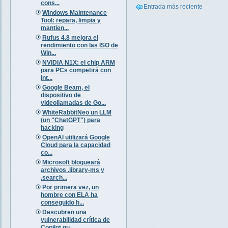
cons...
Entrada más reciente
Windows Maintenance
Tool: repara, limpia y
mantien...
Rufus 4.8 mejora el
rendimiento con las ISO de
Win...
NVIDIA N1X: el chip ARM
para PCs competirá con
Int...
Google Beam, el
dispositivo de
videollamadas de Go...
WhiteRabbitNeo un LLM
(un "ChatGPT") para
hacking
OpenAI utilizará Google
Cloud para la capacidad
co...
Microsoft bloqueará
archivos .library-ms y
.search...
Por primera vez, un
hombre con ELA ha
conseguido h...
Descubren una
vulnerabilidad crítica de
Copilot qu...