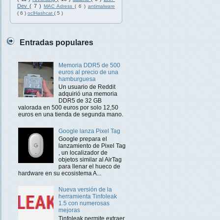
Dev
( 7 )
MAC Adress
( 6 )
antimalware
( 6 )
oclHashcat
( 5 )
Entradas populares
Memoria DDR5 de 500
euros al precio de una
hamburguesa
Un usuario de Reddit
adquirió una memoria
DDR5 de 32 GB
valorada en 500 euros por solo 12,50
euros en una tienda de segunda mano.
Google lanza Pixel Tag
Google prepara el
lanzamiento de Pixel Tag
, un localizador de
objetos similar al AirTag
para llenar el hueco de
hardware en su ecosistema A...
Nueva versión de la
herramienta Tinfoleak
1.5 con numerosas
mejoras
Tinfoleak permite extraer