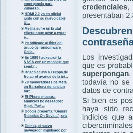
emergencia para
credenciales
,
vulnerab...
presentaban 2.
HDMI 2.2 ya es oficial
junto con su nuevo cable
Ul...
Descubren 
Melilla sufre un brutal
ciberataque pese a estar
e...
contraseña
Identificado al líder del
grupo de ransomware
Cont...
Los investigad
En 1989 hackearon la
NASA con un mensaje que
que es probabl
sembr...
superpongan
.
Bosch acusa a Europa de
frenar el avance de la int...
todavía no se
29 moderadores de Meta
en Barcelona denuncian
datos de contra
tort...
El iPhone muestra
Si bien es pos
anuncios no deseados:
Apple Pay ...
haya sido rec
Google presenta "Gemini
indicios que 
Robotics On-Device", una
I...
cibercriminal
Comet, el nuevo
navegador impulsado por