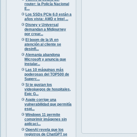
router: la Policía Nacional
E...
Los SSDs PCIe 6.0 están a
años vista: AMD e Intel ...
Disney y Universal
demandan a Midjourney
por crear...
El boom de la IA en
atención al cliente se
desinfl...
Alemania abandona
Microsoft y anuncia que
instalar...
Las 10 máquinas más
poderosas del TOP500 de
Superc...
Si te gustan los
videojuegos de hospitales,
Epic G...
Apple corrige una
vulnerabilidad que permitía
espi...
Windows 11 permite
comprimir imágenes sin
aplicaci...
OpenAI revela que los
registros de ChatGPT se