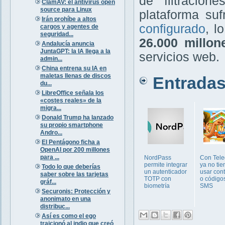
de filtracion
ClamAV: el antivirus open
source para Linux
plataforma su
Irán prohíbe a altos
configurado
, l
cargos y agentes de
seguridad...
26.000 millon
Andalucía anuncia
JuntaGPT: la IA llega a la
servicios web.
admin...
China entrena su IA en
maletas llenas de discos
Entradas 
du...
LibreOffice señala los
«costes reales» de la
migra...
Donald Trump ha lanzado
su propio smartphone
Andro...
El Pentágono ficha a
OpenAI por 200 millones
para ...
NordPass
Con Tel
permite integrar
ya no ti
Todo lo que deberías
un autenticador
usar con
saber sobre las tarjetas
TOTP con
o código
gráf...
biometría
SMS
Securonis: Protección y
anonimato en una
distribuc...
Así es como el ego
traicionó al indio que creó