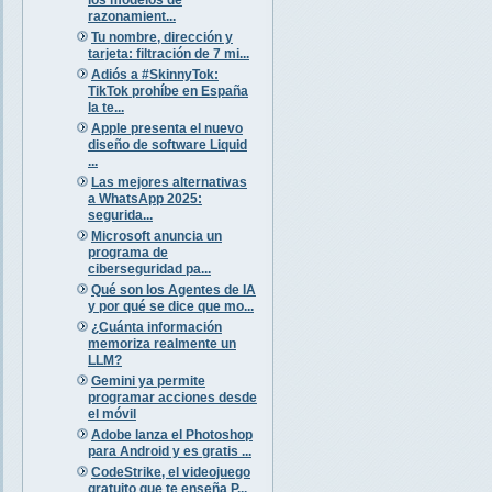
razonamient...
Tu nombre, dirección y
tarjeta: filtración de 7 mi...
Adiós a #SkinnyTok:
TikTok prohíbe en España
la te...
Apple presenta el nuevo
diseño de software Liquid
...
Las mejores alternativas
a WhatsApp 2025:
segurida...
Microsoft anuncia un
programa de
ciberseguridad pa...
Qué son los Agentes de IA
y por qué se dice que mo...
¿Cuánta información
memoriza realmente un
LLM?
Gemini ya permite
programar acciones desde
el móvil
Adobe lanza el Photoshop
para Android y es gratis ...
CodeStrike, el videojuego
gratuito que te enseña P...