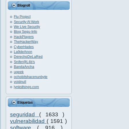
Blogroll
Flu Project
Security At Work
We Live Security
Blog Segu-Info
HackPlayers
TheHackerWay
CyberHades
La9deAnon
DerechoDeLaRed
Snifer@L4b's
BandaAncha
ugeek
ochobitshacenunbyte
voidnull
lynksthings.com
Etiquetas
seguridad
( 1633 )
vulnerabilidad
( 1591 )
software
( 916 )