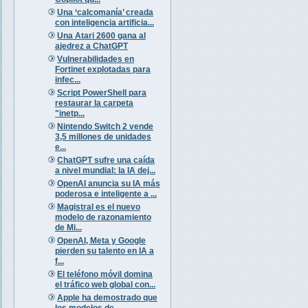
Una ‘calcomanía’ creada
con inteligencia artificia...
Una Atari 2600 gana al
ajedrez a ChatGPT
Vulnerabilidades en
Fortinet explotadas para
infec...
Script PowerShell para
restaurar la carpeta
"inetp...
Nintendo Switch 2 vende
3,5 millones de unidades
e...
ChatGPT sufre una caída
a nivel mundial: la IA dej...
OpenAI anuncia su IA más
poderosa e inteligente a ...
Magistral es el nuevo
modelo de razonamiento
de Mi...
OpenAI, Meta y Google
pierden su talento en IA a
f...
El teléfono móvil domina
el tráfico web global con...
Apple ha demostrado que
los modelos de