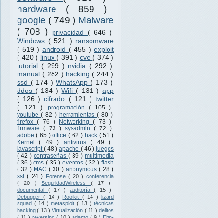
hardware
( 859 )
google
( 749 )
Malware
( 708 )
privacidad
( 646 )
Windows
( 521 )
ransomware
( 519 )
android
( 455 )
exploit
( 420 )
linux
( 391 )
cve
( 374 )
tutorial
( 299 )
nvidia
( 292 )
manual
( 282 )
hacking
( 244 )
ssd
( 174 )
WhatsApp
( 173 )
ddos
( 134 )
Wifi
( 131 )
app
( 126 )
cifrado
( 121 )
twitter
( 121 )
programación
( 105 )
youtube
( 82 )
herramientas
( 80 )
firefox
( 76 )
Networking
( 73 )
firmware
( 73 )
sysadmin
( 72 )
adobe
( 65 )
office
( 62 )
hack
( 51 )
Kernel
( 49 )
antivirus
( 49 )
javascript
( 48 )
apache
( 46 )
juegos
( 42 )
contraseñas
( 39 )
multimedia
( 36 )
cms
( 35 )
eventos
( 32 )
flash
( 32 )
MAC
( 30 )
anonymous
( 28 )
ssl
( 24 )
Forense
( 20 )
conferencia
( 20 )
SeguridadWireless
( 17 )
documental
( 17 )
auditoría
( 15 )
Debugger
( 14 )
Rootkit
( 14 )
lizard
squad
( 14 )
metasploit
( 13 )
técnicas
hacking
( 13 )
Virtualización
( 11 )
delitos
( 11 )
reversing
( 10 )
adamo
( 9 )
Ehn-