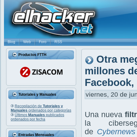
Blog
Web
Foro
RSS
Productos FTTH
Otra meg
millones d
Facebook, 
viernes, 20 de ju
Tutoriales y Manuales
Recopilación de
Tutoriales y
Manuales
ordenados por categorías
Una nueva
fil
Últimos
Manuales
publicados
ordenados por fecha
la ciberse
de
Cybernews
Entradas Mensuales