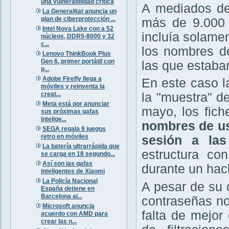
una vulnerabilidad crítica
A mediados de
La Generalitat anuncia un
plan de ciberprotección ...
más de 9.000 
Intel Nova Lake con a 52
incluía solamen
núcleos, DDR5-8000 y 32
c...
los nombres de
Lenovo ThinkBook Plus
Gen 6, primer portátil con
las que estaba
p...
Adobe Firefly llega a
En este caso l
móviles y reinventa la
creat...
la "muestra" d
Meta está por anunciar
mayo, los fich
sus próximas gafas
intelige...
nombres de us
SEGA regala 9 juegos
retro en móviles
sesión a las
La batería ultrarrápida que
estructura c
se carga en 18 segundo...
Así son las gafas
durante un hac
inteligentes de Xiaomi
La Policía Nacional
A pesar de su c
España detiene en
Barcelona al...
contraseñas no
Microsoft anuncia
falta de mejor
acuerdo con AMD para
crear las n...