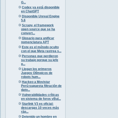
G...
Codex ya está disponible
en ChatGPT
Disponible Unreal Engine
5.6
Scrapy, el framework
open source que se ha
convert...
Glosario para unificar
nomenclatura APT
Este es el método oculto
con el que Meta rastrea s...
Personas que perdieron
su trabajo porque su jefe
p...
Llegan los primeros
Juegos Olímpicos de
robots hum...
Hackeo a Movistar
Perú:supuesta filtración de
dato...
Vulnerabilidades críticas
en sistema de foros vBul...
Starlink V3 es oficial:
descargas 10 veces más
ráp...
Detenido un hombre en