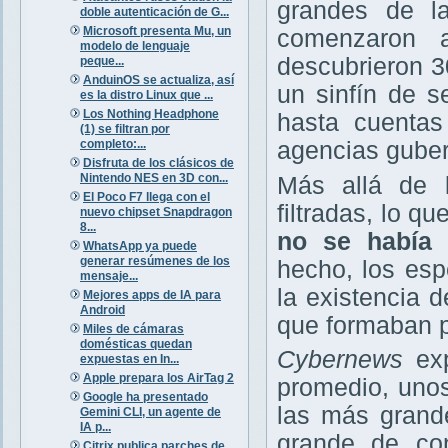
grandes de la
doble autenticación de G...
Microsoft presenta Mu, un
comenzaron 
modelo de lenguaje
descubrieron 3
peque...
AnduinOS se actualiza, así
un sinfín de s
es la distro Linux que ...
Los Nothing Headphone
hasta cuentas
(1) se filtran por
completo:...
agencias gube
Disfruta de los clásicos de
Nintendo NES en 3D con...
Más allá de 
El Poco F7 llega con el
filtradas, lo q
nuevo chipset Snapdragon
8...
no se había 
WhatsApp ya puede
generar resúmenes de los
hecho, los esp
mensaje...
la existencia 
Mejores apps de IA para
Android
que formaban pa
Miles de cámaras
domésticas quedan
Cybernews
exp
expuestas en In...
Apple prepara los AirTag 2
promedio, unos
Google ha presentado
las más grand
Gemini CLI, un agente de
IA p...
grande de con
Citrix publica parches de