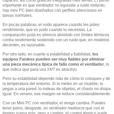
capaces, así como gráficas integradas más serias. El punto
importante es que ventilador no equivale a ruido molesto,
hay mini PC bien diseñados con perfiles silenciosos en
tareas normales.
En pocas palabras, el ruido aparece cuando les pides
rendimiento, que es justo cuando lo necesitas. La
comparación justa es silencio absoluto con límites térmicos
contra rendimiento sostenido con un ruido que, en modelos
decentes, es razonable.
Por otro lado, en cuanto a estabilidad y fiabilidad,
los
equipos Fanless pueden ser muy fiables por eliminar
una pieza mecánica típica de fallo como el ventilador
, lo
que indica que para uso 24/7 es atractivo.
Pero su estabilidad depende más de cómo lo coloques y de
la temperatura del entorno. Si lo metes en un mueble, lo
pegas a una pared, lo rodeas de objetos, el chasis no disipa
igual. En verano, ese margen se reduce considerablemente.
Con un Mini PC con ventilador, el riesgo cambia. Puedes
tener polvo, desgaste, un ventilador mediocre que con el
tiempo suena más, pero a cambio, el control térmico suele