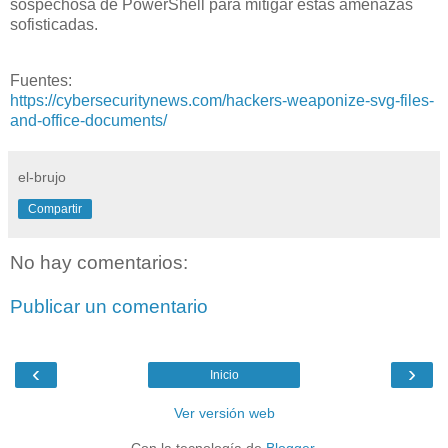
sospechosa de PowerShell para mitigar estas amenazas
sofisticadas.
Fuentes:
https://cybersecuritynews.com/hackers-weaponize-svg-files-
and-office-documents/
el-brujo
Compartir
No hay comentarios:
Publicar un comentario
‹
›
Inicio
Ver versión web
Con la tecnología de
Blogger
.