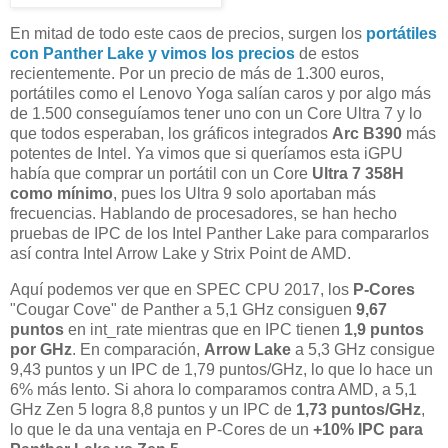
En mitad de todo este caos de precios, surgen los
portátiles
con Panther Lake y vimos los precios
de estos
recientemente. Por un precio de más de 1.300 euros,
portátiles como el Lenovo Yoga salían caros y por algo más
de 1.500 conseguíamos tener uno con un Core Ultra 7 y lo
que todos esperaban, los gráficos integrados
Arc B390
más
potentes de Intel. Ya vimos que si queríamos esta iGPU
había que comprar un portátil con un Core
Ultra 7 358H
como mínimo
, pues los Ultra 9 solo aportaban más
frecuencias. Hablando de procesadores, se han hecho
pruebas de IPC de los Intel Panther Lake para compararlos
así contra Intel Arrow Lake y Strix Point de AMD.
Aquí podemos ver que en SPEC CPU 2017, los
P-Cores
"Cougar Cove" de Panther a 5,1 GHz consiguen
9,67
puntos
en int_rate mientras que en IPC tienen
1,9 puntos
por GHz
. En comparación,
Arrow
Lake
a 5,3 GHz consigue
9,43 puntos y un IPC de 1,79 puntos/GHz, lo que lo hace un
6% más lento. Si ahora lo comparamos contra AMD, a 5,1
GHz Zen 5 logra 8,8 puntos y un IPC de
1,73 puntos/GHz
,
lo que le da una ventaja en P-Cores de un
+10% IPC para