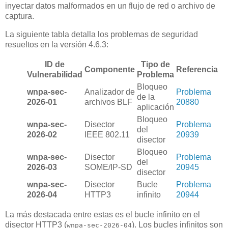
inyectar datos malformados en un flujo de red o archivo de
captura.
La siguiente tabla detalla los problemas de seguridad
resueltos en la versión 4.6.3:
ID de
Tipo de
Componente
Referencia
Vulnerabilidad
Problema
Bloqueo
wnpa-sec-
Analizador de
Problema
de la
2026-01
archivos BLF
20880
aplicación
Bloqueo
wnpa-sec-
Disector
Problema
del
2026-02
IEEE 802.11
20939
disector
Bloqueo
wnpa-sec-
Disector
Problema
del
2026-03
SOME/IP-SD
20945
disector
wnpa-sec-
Disector
Bucle
Problema
2026-04
HTTP3
infinito
20944
La más destacada entre estas es el bucle infinito en el
disector HTTP3 (
). Los bucles infinitos son
wnpa-sec-2026-04