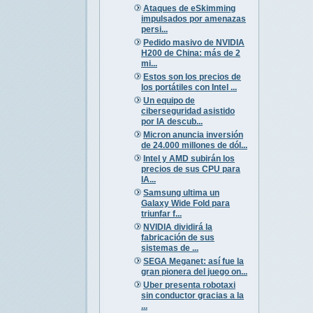
Ataques de eSkimming
impulsados por amenazas
persi...
Pedido masivo de NVIDIA
H200 de China: más de 2
mi...
Estos son los precios de
los portátiles con Intel ...
Un equipo de
ciberseguridad asistido
por IA descub...
Micron anuncia inversión
de 24.000 millones de dól...
Intel y AMD subirán los
precios de sus CPU para
IA...
Samsung ultima un
Galaxy Wide Fold para
triunfar f...
NVIDIA dividirá la
fabricación de sus
sistemas de ...
SEGA Meganet: así fue la
gran pionera del juego on...
Uber presenta robotaxi
sin conductor gracias a la
...