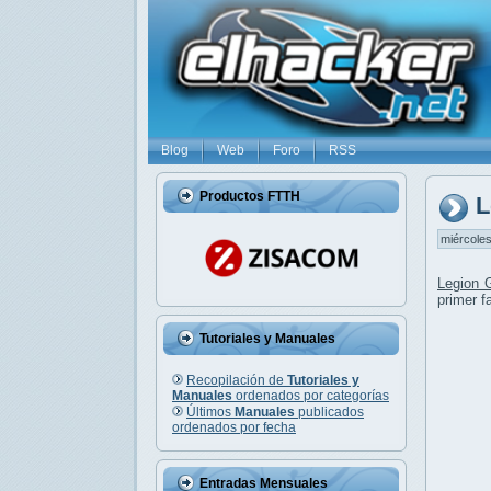
Blog
Web
Foro
RSS
Productos FTTH
L
miércoles
Legion 
primer f
Tutoriales y Manuales
Recopilación de
Tutoriales y
Manuales
ordenados por categorías
Últimos
Manuales
publicados
ordenados por fecha
Entradas Mensuales