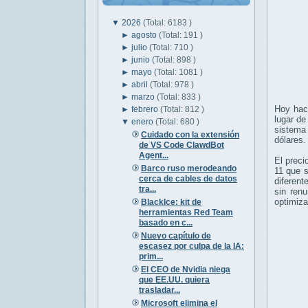
▼
2026
(Total: 6183 )
►
agosto
(Total: 191 )
►
julio
(Total: 710 )
►
junio
(Total: 898 )
►
mayo
(Total: 1081 )
►
abril
(Total: 978 )
►
marzo
(Total: 833 )
Hoy hac
►
febrero
(Total: 812 )
lugar de
▼
enero
(Total: 680 )
sistema 
Cuidado con la extensión
dólares
de VS Code ClawdBot
Agent...
El preci
Barco ruso merodeando
11 que s
cerca de cables de datos
diferent
tra...
sin renu
optimiz
BlackIce: kit de
herramientas Red Team
basado en c...
Nuevo capítulo de
escasez por culpa de la IA:
prim...
El CEO de Nvidia niega
que EE.UU. quiera
trasladar...
Microsoft elimina el