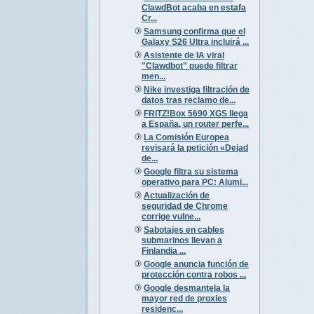
ClawdBot acaba en estafa
Cr...
Samsung confirma que el
Galaxy S26 Ultra incluirá ...
Asistente de IA viral
"Clawdbot" puede filtrar
men...
Nike investiga filtración de
datos tras reclamo de...
FRITZ!Box 5690 XGS llega
a España, un router perfe...
La Comisión Europea
revisará la petición «Dejad
de...
Google filtra su sistema
operativo para PC: Alumi...
Actualización de
seguridad de Chrome
corrige vulne...
Sabotajes en cables
submarinos llevan a
Finlandia ...
Google anuncia función de
protección contra robos ...
Google desmantela la
mayor red de proxies
residenc...