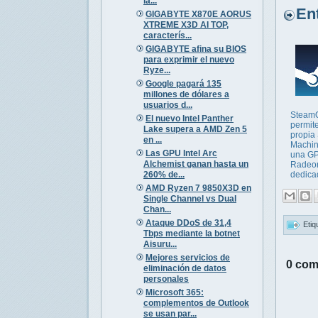
la...
Entr
GIGABYTE X870E AORUS
XTREME X3D AI TOP,
caracterís...
GIGABYTE afina su BIOS
para exprimir el nuevo
Ryze...
Google pagará 135
millones de dólares a
usuarios d...
SteamO
El nuevo Intel Panther
permite
Lake supera a AMD Zen 5
propia
en ...
Machin
Las GPU Intel Arc
una G
Alchemist ganan hasta un
Radeo
260% de...
dedica
AMD Ryzen 7 9850X3D en
Single Channel vs Dual
Chan...
Ataque DDoS de 31,4
Etiq
Tbps mediante la botnet
Aisuru...
Mejores servicios de
0 com
eliminación de datos
personales
Microsoft 365:
complementos de Outlook
se usan par...