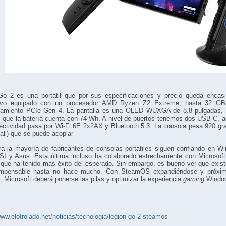
Go 2 es una portátil que por sus especificaciones y precio queda encas
itivo equipado con un procesador AMD Ryzen Z2 Extreme, hasta 32 
amiento PCIe Gen 4. La pantalla es una OLED WUXGA de 8,8 pulgadas, re
 que la batería cuenta con 74 Wh. A nivel de puertos tenemos dos USB-C, a
nectividad pasa por Wi-Fi 6E 2x2AX y Bluetooth 5.3. La consola pesa 920 
all) que se puede acoplar
ra la mayoría de fabricantes de consolas portátiles siguen confiando en 
I y Asus. Esta última incluso ha colaborado estrechamente con Microsoft
que ha tenido más éxito del esperado. Sin embargo, es bueno ver que exist
impensable hasta no hace mucho. Con SteamOS expandiéndose y próxim
 Microsoft deberá ponerse las pilas y optimizar la experiencia
gaming
Window
:
www.elotrolado.net/noticias/tecnologia/legion-go-2-steamos