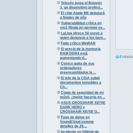
Televés lanza el Booster
3, un dispositivo profesi...
El chip Apple M6 debutará
a finales de año
Vulnerabilidad crítica en
vm2 (Node.js) permite es...
LaLiga ofrece 50 euros a
quien denuncie a los bare...
Fallo crítico WinRAR
El precio de la memoria
RAM DDR4 está
Entrada
aumentando d...
Costco quita de sus
ordenadores
preensamblados la ...
El jefe de la CISA subió
documentos sensibles a
Ch...
Copia de seguridad de mi
móvil, ¿mejor hacerla en ...
ASUS CROSSHAIR X870E
DARK HERO y
CROSSHAIR X870E G...
Fuga de datos en
SoundCloud expone
detalles de 29,...
Incidente en GitHub de