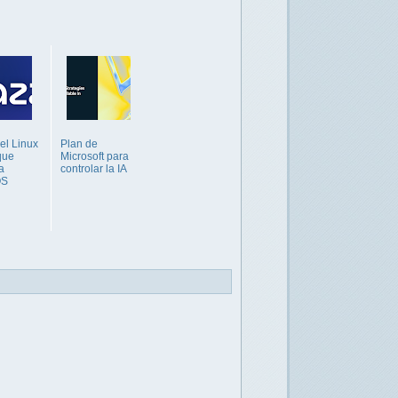
el Linux
Plan de
que
Microsoft para
a
controlar la IA
OS