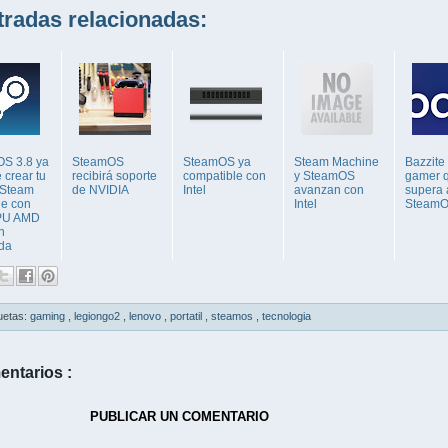
adas relacionadas:
S 3.8 ya
SteamOS
SteamOS ya
Steam Machine
Bazzite 
 crear tu
recibirá soporte
compatible con
y SteamOS
gamer 
 Steam
de NVIDIA
Intel
avanzan con
supera 
e con
Intel
Steam
PU AMD
n
da
uetas:
gaming
,
legiongo2
,
lenovo
,
portatil
,
steamos
,
tecnologia
entarios :
PUBLICAR UN COMENTARIO