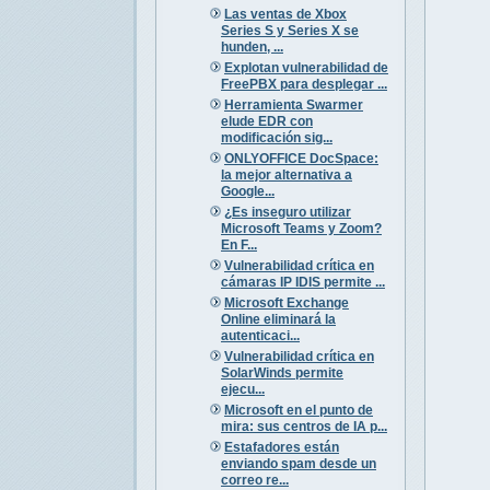
Las ventas de Xbox
Series S y Series X se
hunden, ...
Explotan vulnerabilidad de
FreePBX para desplegar ...
Herramienta Swarmer
elude EDR con
modificación sig...
ONLYOFFICE DocSpace:
la mejor alternativa a
Google...
¿Es inseguro utilizar
Microsoft Teams y Zoom?
En F...
Vulnerabilidad crítica en
cámaras IP IDIS permite ...
Microsoft Exchange
Online eliminará la
autenticaci...
Vulnerabilidad crítica en
SolarWinds permite
ejecu...
Microsoft en el punto de
mira: sus centros de IA p...
Estafadores están
enviando spam desde un
correo re...