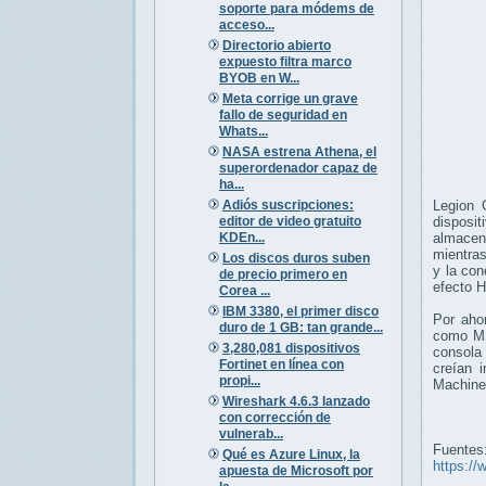
soporte para módems de
acceso...
Directorio abierto
expuesto filtra marco
BYOB en W...
Meta corrige un grave
fallo de seguridad en
Whats...
NASA estrena Athena, el
superordenador capaz de
ha...
Adiós suscripciones:
Legion 
editor de video gratuito
dispos
KDEn...
almacen
mientras
Los discos duros suben
y la co
de precio primero en
efecto H
Corea ...
IBM 3380, el primer disco
Por aho
duro de 1 GB: tan grande...
como MS
3,280,081 dispositivos
consola 
Fortinet en línea con
creían 
propi...
Machine,
Wireshark 4.6.3 lanzado
con corrección de
vulnerab...
Fuentes
Qué es Azure Linux, la
https://
apuesta de Microsoft por