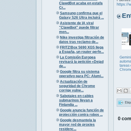
ClawdBot acaba en estafa
https://
Cr...
Samsung confirma que el
Entr
Galaxy S26 Ultra incluirá ...
Asistente de IA viral
"Clawdbot" puede filtrar
men...
Nike investiga filtración de
datos tras reclamo de...
FRITZ!Box 5690 XGS llega
a España, un router perfe...
La Comisión Europea
Gemini
automa
revisará la petición «Dejad
tareas
de...
Chrom
Google filtra su sistema
operativo para PC: Alumi...
Actualización de
seguridad de Chrome
corrige vulne...
Sabotajes en cables
submarinos llevan a
Etiq
Finlandia ...
Google anuncia función de
protección contra robos ...
0 com
Google desmantela la
mayor red de proxies
residenc...