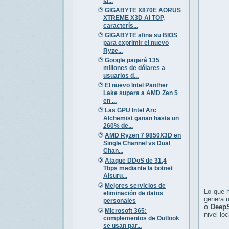
la...
GIGABYTE X870E AORUS
XTREME X3D AI TOP,
caracterís...
GIGABYTE afina su BIOS
para exprimir el nuevo
Ryze...
Google pagará 135
millones de dólares a
usuarios d...
El nuevo Intel Panther
Lake supera a AMD Zen 5
en ...
Las GPU Intel Arc
Alchemist ganan hasta un
260% de...
AMD Ryzen 7 9850X3D en
Single Channel vs Dual
Chan...
Ataque DDoS de 31,4
Tbps mediante la botnet
Aisuru...
Mejores servicios de
Lo que h
eliminación de datos
genera u
personales
o Deep
Microsoft 365:
nivel lo
complementos de Outlook
se usan par...