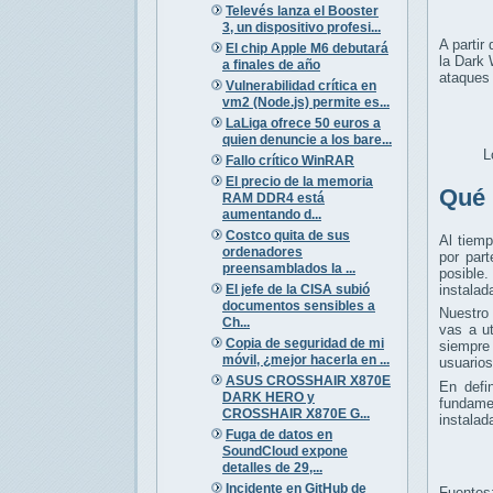
Televés lanza el Booster
3, un dispositivo profesi...
A partir
El chip Apple M6 debutará
la Dark 
a finales de año
ataques 
Vulnerabilidad crítica en
vm2 (Node.js) permite es...
LaLiga ofrece 50 euros a
quien denuncie a los bare...
L
Fallo crítico WinRAR
El precio de la memoria
Qué 
RAM DDR4 está
aumentando d...
Costco quita de sus
Al tiemp
ordenadores
por part
preensamblados la ...
posible.
El jefe de la CISA subió
instalad
documentos sensibles a
Nuestro
Ch...
vas a u
Copia de seguridad de mi
siempre
móvil, ¿mejor hacerla en ...
usuarios
ASUS CROSSHAIR X870E
En defi
DARK HERO y
fundame
CROSSHAIR X870E G...
instalad
Fuga de datos en
SoundCloud expone
detalles de 29,...
Incidente en GitHub de
Fuentes