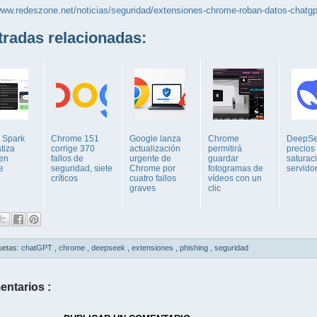
www.redeszone.net/noticias/seguridad/extensiones-chrome-roban-datos-chatg
adas relacionadas:
 Spark
Chrome 151
Google lanza
Chrome
DeepSe
tiza
corrige 370
actualización
permitirá
precios
 en
fallos de
urgente de
guardar
saturac
e
seguridad, siete
Chrome por
fotogramas de
servido
críticos
cuatro fallos
vídeos con un
graves
clic
uetas:
chatGPT
,
chrome
,
deepseek
,
extensiones
,
phishing
,
seguridad
entarios :