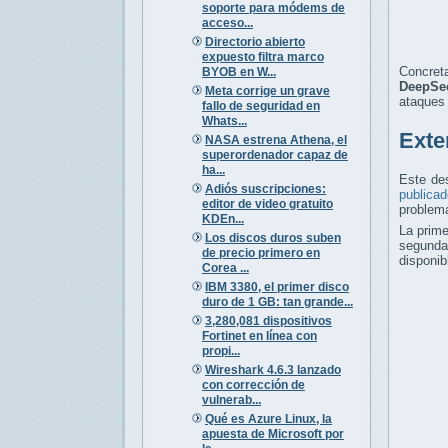
soporte para módems de
acceso...
Directorio abierto
expuesto filtra marco
Concret
BYOB en W...
DeepSe
Meta corrige un grave
ataques 
fallo de seguridad en
Whats...
Exte
NASA estrena Athena, el
superordenador capaz de
ha...
Este des
Adiós suscripciones:
publicad
editor de video gratuito
problema
KDEn...
La prim
Los discos duros suben
segund
de precio primero en
disponi
Corea ...
IBM 3380, el primer disco
duro de 1 GB: tan grande...
3,280,081 dispositivos
Fortinet en línea con
propi...
Wireshark 4.6.3 lanzado
con corrección de
vulnerab...
Qué es Azure Linux, la
apuesta de Microsoft por