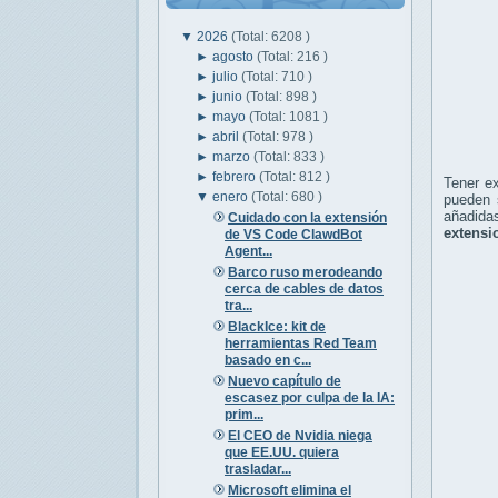
▼
2026
(Total: 6208 )
►
agosto
(Total: 216 )
►
julio
(Total: 710 )
►
junio
(Total: 898 )
►
mayo
(Total: 1081 )
►
abril
(Total: 978 )
►
marzo
(Total: 833 )
►
febrero
(Total: 812 )
Tener e
▼
enero
(Total: 680 )
pueden s
añadidas
Cuidado con la extensión
extensi
de VS Code ClawdBot
Agent...
Barco ruso merodeando
cerca de cables de datos
tra...
BlackIce: kit de
herramientas Red Team
basado en c...
Nuevo capítulo de
escasez por culpa de la IA:
prim...
El CEO de Nvidia niega
que EE.UU. quiera
trasladar...
Microsoft elimina el