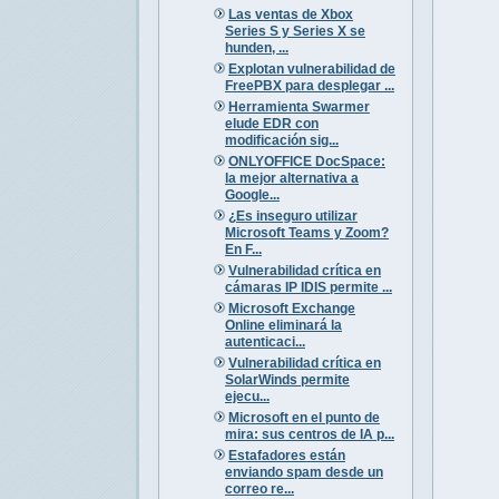
Las ventas de Xbox
Series S y Series X se
hunden, ...
Explotan vulnerabilidad de
FreePBX para desplegar ...
Herramienta Swarmer
elude EDR con
modificación sig...
ONLYOFFICE DocSpace:
la mejor alternativa a
Google...
¿Es inseguro utilizar
Microsoft Teams y Zoom?
En F...
Vulnerabilidad crítica en
cámaras IP IDIS permite ...
Microsoft Exchange
Online eliminará la
autenticaci...
Vulnerabilidad crítica en
SolarWinds permite
ejecu...
Microsoft en el punto de
mira: sus centros de IA p...
Estafadores están
enviando spam desde un
correo re...