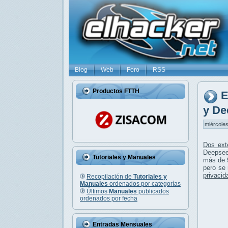
Blog
Web
Foro
RSS
Productos FTTH
E
y De
miércoles
Dos ext
Deepsee
Tutoriales y Manuales
más de 9
pero se 
privacid
Recopilación de
Tutoriales y
Manuales
ordenados por categorías
Últimos
Manuales
publicados
ordenados por fecha
Entradas Mensuales