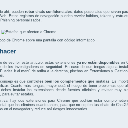
 de ahí, pueden
robar chats confidenciales
, datos personales que sirvan par
Web. Estos registros de navegación pueden revelar hábitos, tokens y estructu
Phishing personalizados.
ogo de Chrome sobre una pantalla con código informático
hacer
o de escribir este artículo, estas extensiones
ya no están disponibles
en G
e de los investigadores de seguridad. En caso de que tengas alguna instal
 Puedes ir al menú de arriba a la derecha, pinchas en Extensiones y Gestion
as.
 consejo es que
controles bien los complementos que instalas
. Es impor
tilizar. Cuanto más tengas, mayor será el riesgo de tener problemas que a
 debes instalar las extensiones desde fuentes oficiales y revisar muy bi
, para evitar estafas.
nitiva, hay dos extensiones para Chrome que podrían estar comprometiend
ntal que las elimines cuanto antes, para que no espíen tus chats de Chat
as en el navegador y reduce así riesgos innecesarios.
: