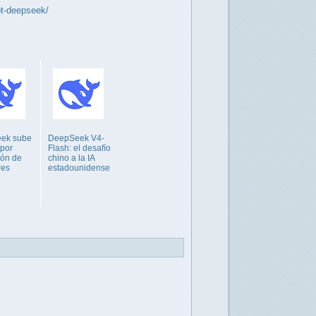
pt-deepseek/
ek sube
DeepSeek V4-
 por
Flash: el desafío
ión de
chino a la IA
res
estadounidense