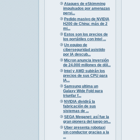
Ataques de eSkimming
impulsados por amenazas
persi...
Pedido masivo de NVIDIA
H200 de China: más de 2
mi...
Estos son los precios de
los portátiles con Intel ...
Un equipo de
ciberseguridad asistido
por IA descub...
Micron anuncia inversión
de 24.000 millones de dól...
Intel y AMD subirán los
precios de sus CPU para
IA...
Samsung ultima un
Galaxy Wide Fold para
triunfar f...
NVIDIA dividirá la
fabricación de sus
sistemas de ...
SEGA Meganet: así fue la
gran pionera del juego on...
Uber presenta robotaxi
sin conductor gracias a la
...