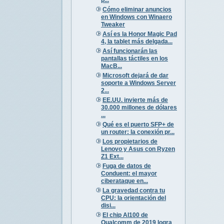
Cómo eliminar anuncios
en Windows con Winaero
Tweaker
Así es la Honor Magic Pad
4, la tablet más delgada...
Así funcionarán las
pantallas táctiles en los
MacB...
Microsoft dejará de dar
soporte a Windows Server
2...
EE.UU. invierte más de
30.000 millones de dólares
...
Qué es el puerto SFP+ de
un router: la conexión pr...
Los propietarios de
Lenovo y Asus con Ryzen
Z1 Ext...
Fuga de datos de
Conduent: el mayor
ciberataque en...
La gravedad contra tu
CPU: la orientación del
disi...
El chip AI100 de
Qualcomm de 2019 logra