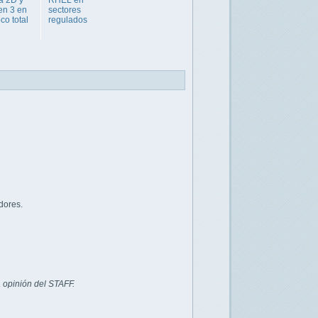
a 2D y
RHEL en
en 3 en
sectores
co total
regulados
dores.
 opinión del STAFF.