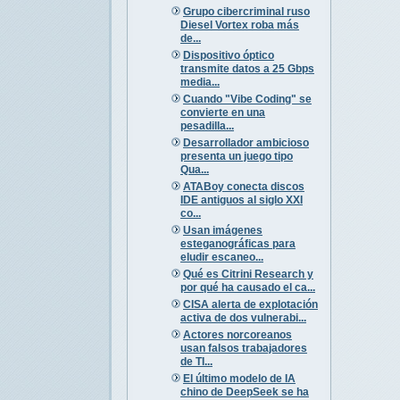
Grupo cibercriminal ruso
Diesel Vortex roba más
de...
Dispositivo óptico
transmite datos a 25 Gbps
media...
Cuando "Vibe Coding" se
convierte en una
pesadilla...
Desarrollador ambicioso
presenta un juego tipo
Qua...
ATABoy conecta discos
IDE antiguos al siglo XXI
co...
Usan imágenes
esteganográficas para
eludir escaneo...
Qué es Citrini Research y
por qué ha causado el ca...
CISA alerta de explotación
activa de dos vulnerabi...
Actores norcoreanos
usan falsos trabajadores
de TI...
El último modelo de IA
chino de DeepSeek se ha