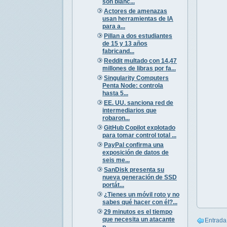
son blanc...
Actores de amenazas
usan herramientas de IA
para a...
Pillan a dos estudiantes
de 15 y 13 años
fabricand...
Reddit multado con 14,47
millones de libras por fa...
Singularity Computers
Penta Node: controla
hasta 5...
EE. UU. sanciona red de
intermediarios que
robaron...
GitHub Copilot explotado
para tomar control total ...
PayPal confirma una
exposición de datos de
seis me...
SanDisk presenta su
nueva generación de SSD
portát...
¿Tienes un móvil roto y no
sabes qué hacer con él?...
29 minutos es el tiempo
que necesita un atacante
Entrada
p...