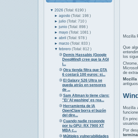
▼
2026
(Total: 6190 )
►
agosto
(Total: 198 )
►
julio
(Total: 710 )
►
junio
(Total: 898 )
►
mayo
(Total: 1081 )
Mozilla 
►
abril
(Total: 978 )
►
marzo
(Total: 833 )
Que alg
▼
febrero
(Total: 812 )
entendim
Demis Hassabis (Google
los sigu
DeepMind) cree que la AGI
Chrome,
l...
Microsof
Otra tienda filtra que GTA
de extra
6 costará 100 euros: si...
Mozilla
El Galaxy S26 Ultra se
antiguos
queda atrás en sensores
de ...
Wind
Sam Altman lo tiene claro:
"El 'AI washing' es rea...
Herramienta de IA
Mozilla
OpenClaw borra el buzón
funcione
del dire...
En princ
Cuando nadie responde
usuarios
por tu GPU: RX 7900 XT
Por des
MBA c...
termina
Múltiples vulnerabilidades