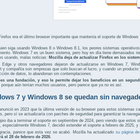
Firefox era el último browser importante que mantenía el soporte de Windows
uien siga usando Windows 8 o Windows 8.1, los peores sistemas operativos 
iento. Windows 7 es un buen sistema, pero hoy en día tiene demasiados rie
es usando, malas noticias:
Mozilla deja de actualizar Firefox en los sist
 Edge y otros navegadores dejaron de actualizarse en Windows 7, Win
t y compañía son empresas que solo buscan el lucro, y cuando un producto y
cción de datos, lo abandonan sin contemplaciones.
 es una fundación
, y eso le permite dejar los beneficios en un segun
 porque aún tenían muchos usuarios, pero parece que ya no es así.
ows 7 y Windows 8 se quedan sin navegad
 anunció en 2023 que la última versión de su browser para estos sistemas 
s, pero sí se actualizaría con parches de seguridad para garantizar la naveg
ipio iba a terminar el soporte en septiembre de 2024, pero viendo que estos
, especialmente Windows 7, decidió extender el soporte a febrero de 2025, y 
gracia, parece que esta vez se acabó. Mozilla ha actualizado
su página de
rá el 28 de febrero de 2026
.