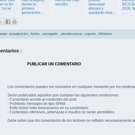
dor Intel
más antiguos,
nunca fue más
podrás
memori
n su fin
desde la
sencillo
descargar
BiCS G
: no se
primera
ebooks y
2028, fo
..
generación ...
quedarán inse...
...
uetas:
actualización
,
firefox
,
navegador
,
obsolescencia
,
soporte
,
Windows
entarios :
PUBLICAR UN COMENTARIO
Los comentarios pueden ser revisados en cualquier momento por los modera
Serán publicados aquellos que cumplan las siguientes condiciones:
- Comentario acorde al contenido del post.
- Prohibido mensajes de tipo SPAM.
- Evite incluir links innecesarios en su comentario.
- Contenidos ofensivos, amenazas e insultos no serán permitidos.
Debe saber que los comentarios de los lectores no reflejan necesariamente la