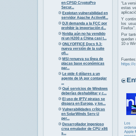
en CPSD CryptoPro
“La vers
Secur...
estas ve
aplicaci
Explotan vulnerabilidad en
servidor Apache ActiveM...
Y contin
DJI demanda a la FCC por
los usu
prohibir la importación d...
Firefox”.
Nvidia aún no ha vendido
Por tan
ni un H200 a China casi t...
quedan 
10 o Wi
ONLYOFFICE Docs 9.3:
nueva versión de la suite
ofi...
MSI renueva su línea de
Fuentes
placas base económicas
https://
par...
Le pide 4 dólares a un
agente de IA por contagiar
Entr
...
Qué servicios de Windows
deberías deshabilitar y c...
El uso de IPTV piratas se
dispara en Europa, y los...
Vulnerabilidades críticas
en SolarWinds Serv-U
per...
Los
Desarrollador ingenioso
ordena
crea emulador de CPU x86
Apple 
s...