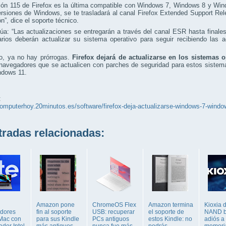
ión 115 de Firefox es la última compatible con Windows 7, Windows 8 y Wind
rsiones de Windows, se te trasladará al canal Firefox Extended Support Re
ón”, dice el soporte técnico.
úa: “Las actualizaciones se entregarán a través del canal ESR hasta final
arios deberán actualizar su sistema operativo para seguir recibiendo las 
to, ya no hay prórrogas.
Firefox dejará de actualizarse en los sistemas 
navegadores que se actualicen con parches de seguridad para estos sistem
ndows 11.
:
computerhoy.20minutos.es/software/firefox-deja-actualizarse-windows-7-win
adas relacionadas:
Amazon pone
ChromeOS Flex
Amazon termina
Kioxia d
dores
fin al soporte
USB: recuperar
el soporte de
NAND b
Mac con
para sus Kindle
PCs antiguos
estos Kindle: no
adiós a 