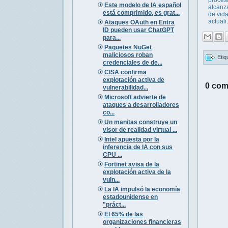
procesa
Este modelo de IA español
alcanza
está comprimido, es grat...
de vida
actuali.
Ataques OAuth en Entra
ID pueden usar ChatGPT
para...
Paquetes NuGet
maliciosos roban
Etiq
credenciales de de...
CISA confirma
explotación activa de
0 com
vulnerabilidad...
Microsoft advierte de
ataques a desarrolladores
co...
Un manitas construye un
visor de realidad virtual ...
Intel apuesta por la
inferencia de IA con sus
CPU ...
Fortinet avisa de la
explotación activa de la
vuln...
La IA impulsó la economía
estadounidense en
"práct...
El 65% de las
organizaciones financieras