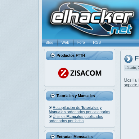
Blog
Web
Foro
RSS
Productos FTTH
F
sábado, 2
Mozilla
soporte 
Tutoriales y Manuales
Recopilación de
Tutoriales y
Manuales
ordenados por categorías
Últimos
Manuales
publicados
ordenados por fecha
Entradas Mensuales