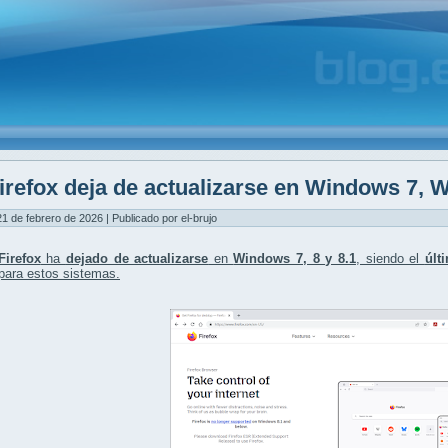
irefox deja de actualizarse en Windows 7,
1 de febrero de 2026 | Publicado por el-brujo
Firefox
ha
dejado de actualizarse
en
Windows 7, 8 y 8.1
, siendo el
últ
para estos sistemas.