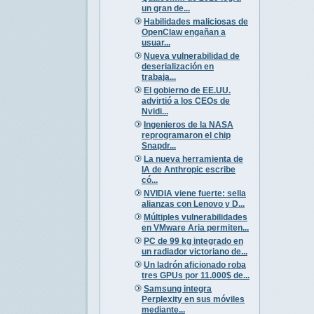
un gran de...
Habilidades maliciosas de
OpenClaw engañan a
usuar...
Nueva vulnerabilidad de
deserialización en
trabaja...
El gobierno de EE.UU.
advirtió a los CEOs de
Nvidi...
Ingenieros de la NASA
reprogramaron el chip
Snapdr...
La nueva herramienta de
IA de Anthropic escribe
có...
NVIDIA viene fuerte: sella
alianzas con Lenovo y D...
Múltiples vulnerabilidades
en VMware Aria permiten...
PC de 99 kg integrado en
un radiador victoriano de...
Un ladrón aficionado roba
tres GPUs por 11.000$ de...
Samsung integra
Perplexity en sus móviles
mediante...