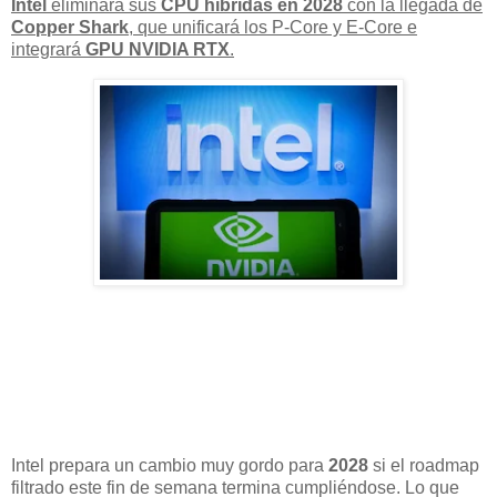
Intel
eliminará sus
CPU híbridas en 2028
con la llegada de
Copper Shark
, que
unificará los P-Core y E-Core
e
integrará
GPU NVIDIA RTX
.
Intel prepara un cambio muy gordo para
2028
si el roadmap
filtrado este fin de semana termina cumpliéndose. Lo que