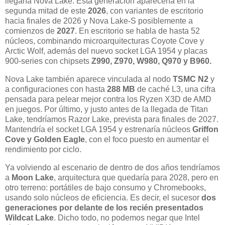
llegaría Nova Lake. Esta generación aparecería en la
segunda mitad de este
2026
, con variantes de escritorio
hacia finales de 2026 y Nova Lake-S posiblemente a
comienzos de
2027
. En escritorio se habla de hasta 52
núcleos, combinando microarquitecturas Coyote Cove y
Arctic Wolf, además del nuevo socket LGA 1954 y placas
900-series con chipsets
Z990, Z970, W980, Q970 y B960.
Nova Lake también aparece vinculada al nodo
TSMC N2
y
a configuraciones con hasta
288 MB
de caché L3, una cifra
pensada para pelear mejor contra los Ryzen X3D de AMD
en juegos. Por último, y justo antes de la llegada de Titan
Lake, tendríamos Razor Lake, prevista para finales de 2027.
Mantendría el socket LGA 1954 y estrenaría núcleos
Griffon
Cove y Golden Eagle
, con el foco puesto en aumentar el
rendimiento por ciclo.
Ya volviendo al escenario de dentro de dos años tendríamos
a
Moon Lake
, arquitectura que quedaría para 2028, pero en
otro terreno: portátiles de bajo consumo y Chromebooks,
usando solo núcleos de eficiencia. Es decir, el sucesor
dos
generaciones por delante de los recién presentados
Wildcat Lake
. Dicho todo, no podemos negar que Intel