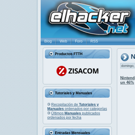
Blog
Web
Foro
RSS
Productos FTTH
N
domingo, 
Nintend
un 46%
Tutoriales y Manuales
Recopilación de
Tutoriales y
Manuales
ordenados por categorías
Últimos
Manuales
publicados
ordenados por fecha
Entradas Mensuales