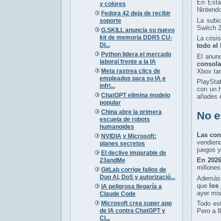
En Esta
y colores
Nintendo
Fedora 42 deja de recibir
La subi
soporte
Switch 2
G.SKILL anuncia su nuevo
kit de memoria DDR5 CU-
La crisi
DI...
todo el
Python lidera el mercado
El anunc
laboral frente a la IA
consola
Meta rastrea clics de
Xbox ta
empleados para su IA e
PlayStat
infri...
con un h
ChatGPT elimina modelo
añades e
popular
China abre la primera
No e
escuela de robots
humanoides
Las con
NVIDIA y Microsoft:
vendien
planes secretos
juegos y
El declive imparable de
En 2026
23andMe
millones
GitLab corrige fallos de
Duo AI, DoS y autorizació...
Además
que
los
IA peligrosa llegaría a
ayer mi
Claude Code
Microsoft crea super app
Todo est
de IA contra ChatGPT y
Pero a 8
Cl...