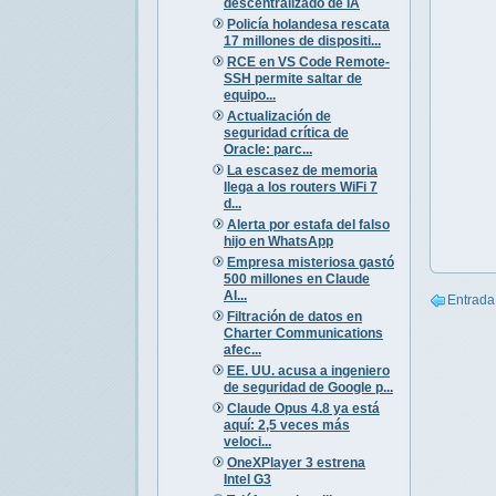
descentralizado de IA
Policía holandesa rescata
17 millones de dispositi...
RCE en VS Code Remote-
SSH permite saltar de
equipo...
Actualización de
seguridad crítica de
Oracle: parc...
La escasez de memoria
llega a los routers WiFi 7
d...
Alerta por estafa del falso
hijo en WhatsApp
Empresa misteriosa gastó
500 millones en Claude
AI...
Entrada
Filtración de datos en
Charter Communications
afec...
EE. UU. acusa a ingeniero
de seguridad de Google p...
Claude Opus 4.8 ya está
aquí: 2,5 veces más
veloci...
OneXPlayer 3 estrena
Intel G3