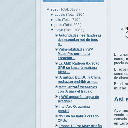
▼
2026
(Total: 6178 )
►
agosto
(Total: 186 )
►
julio
(Total: 710 )
►
junio
(Total: 898 )
N
▼
mayo
(Total: 1081 )
M
Autoridades neerlandesas
l
desmantelan red de bots
q...
Vulnerabilidad en WP
Maps Pro permite la
El rumor
creación ...
euros,
e
precio 
La AMD Radeon RX 9070
GRE se lanzará mañana
El ecos
fuera ...
como es 
IA militar: EE. UU. y China
de disco
rechazan prohibir arma...
Es el m
Meta lanzará wearables
mucho m
con IA para el trabajo
¿AWS agotará el agua de
Así 
Aragón?
Intel Arc G: gaming
Ayer mis
portátil
vende c
NVIDIA ya habría creado
consola 
CPUs
en Euro
iPhone 18 Pro Max: diseño