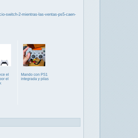
io-switch-2-mientras-las-ventas-ps5-caen-
ece el
Mando con PS1
por el
integrada y pilas
k