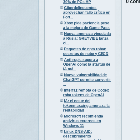
0 com
30% de PCs HP
Ciberdelincuentes
aprovechan fallo crítico en
Fort...
Xbox pide paciencia pese
a la mejora de Game Pass
Nueva amenaza vinculada
a Rusia: GREYVIBE lanza
ci...
Paquetes de npm roban
secretos de nube y CI/CD
Anthropic supera a
OpenAI como la startup de
IA má...
Nueva vulnerabilidad de
ChatGPT permite convertir
...
Interfaz remota de Codex
roba tokens de OpenAI
IA: el coste del
tokenmaxxing amenaza la
rentabilidad
Microsoft recomienda
antivirus externos en
Windows 11
Linux DNS-AID:
descubrimiento