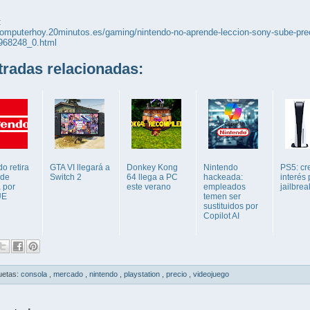
:
computerhoy.20minutos.es/gaming/nintendo-no-aprende-leccion-sony-sube-prec
968248_0.html
adas relacionadas:
o retira
GTA VI llegará a
Donkey Kong
Nintendo
PS5: cr
 de
Switch 2
64 llega a PC
hackeada:
interés 
 por
este verano
empleados
jailbrea
UE
temen ser
sustituidos por
Copilot AI
uetas:
consola
,
mercado
,
nintendo
,
playstation
,
precio
,
videojuego