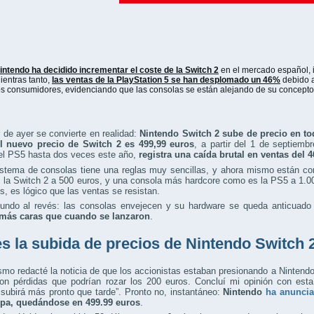
intendo ha decidido incrementar el coste de la Switch 2
en el mercado español, i
ientras tanto,
las ventas de la PlayStation 5 se han desplomado un 46%
debido a
os consumidores, evidenciando que las consolas se están alejando de su concepto 
 de ayer se convierte en realidad:
Nintendo Switch 2 sube de precio en t
l nuevo precio de Switch 2 es 499,99 euros
, a partir del 1 de septiemb
del PS5 hasta dos veces este año,
registra una caída brutal en ventas del 
istema de consolas tiene una reglas muy sencillas, y ahora mismo están co
la Switch 2 a 500 euros, y una consola más hardcore como es la PS5 a 1.00
s, es lógico que las ventas se resistan.
undo al revés: las consolas envejecen y su hardware se queda anticuado 
ás caras que cuando se lanzaron
.
es la subida de precios de Nintendo Switch 
mo redacté la noticia de que los accionistas estaban presionando a Nintendo 
on pérdidas que podrían rozar los 200 euros. Concluí mi opinión con esta
subirá más pronto que tarde”. Pronto no, instantáneo:
Nintendo
ha anunci
pa, quedándose en 499.99 euros
.