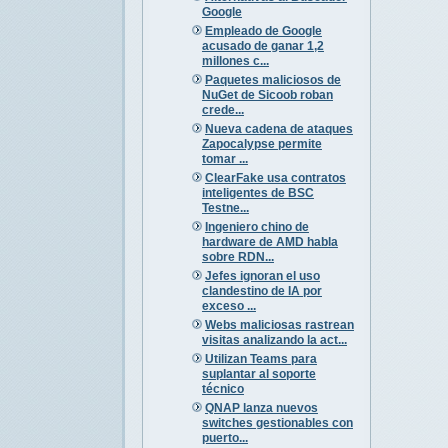
Google
Empleado de Google
acusado de ganar 1,2
millones c...
Paquetes maliciosos de
NuGet de Sicoob roban
crede...
Nueva cadena de ataques
Zapocalypse permite
tomar ...
ClearFake usa contratos
inteligentes de BSC
Testne...
Ingeniero chino de
hardware de AMD habla
sobre RDN...
Jefes ignoran el uso
clandestino de IA por
exceso ...
Webs maliciosas rastrean
visitas analizando la act...
Utilizan Teams para
suplantar al soporte
técnico
QNAP lanza nuevos
switches gestionables con
puerto...