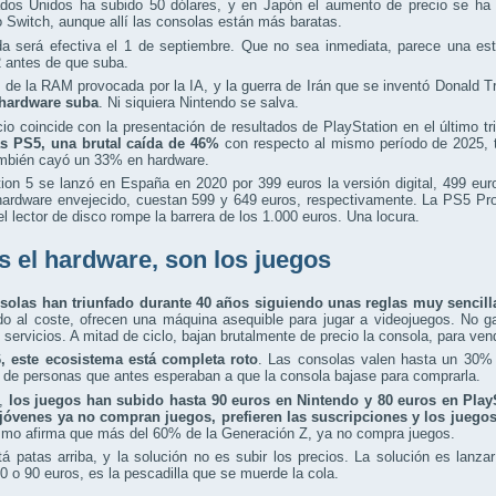
dos Unidos ha subido 50 dólares, y en Japón el aumento de precio se ha 
 Switch, aunque allí las consolas están más baratas.
da será efectiva el 1 de septiembre. Que no sea inmediata, parece una est
 antes de que suba.
s de la RAM provocada por la IA, y la guerra de Irán que se inventó Donald T
 hardware suba
. Ni siquiera Nintendo se salva.
io coincide con la presentación de resultados de PlayStation en el último t
s PS5, una brutal caída de 46%
con respecto al mismo período de 2025, t
mbién cayó un 33% en hardware.
ion 5 se lanzó en España en 2020 por 399 euros la versión digital, 499 eu
ardware envejecido, cuestan 599 y 649 euros, respectivamente. La PS5 Pro 
l lector de disco rompe la barrera de los 1.000 euros. Una locura.
s el hardware, son los juegos
solas han triunfado durante 40 años siguiendo unas reglas muy sencill
do al coste, ofrecen una máquina asequible para jugar a videojuegos. No g
 servicios. A mitad de ciclo, bajan brutalmente de precio la consola, para ve
, este ecosistema está completa roto
. Las consolas valen hasta un 30%
 de personas que antes esperaban a que la consola bajase para comprarla.
,
los juegos han subido hasta 90 euros en Nintendo y 80 euros en Play
 jóvenes ya no compran juegos, prefieren las suscripciones y los juego
smo afirma que más del 60% de la Generación Z, ya no compra juegos.
á patas arriba, y la solución no es subir los precios. La solución es lanza
0 o 90 euros, es la pescadilla que se muerde la cola.