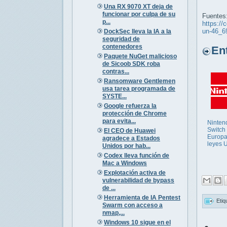
Una RX 9070 XT deja de
funcionar por culpa de su
Fuentes
p...
https://
un-46_6
DockSec lleva la IA a la
seguridad de
contenedores
Entr
Paquete NuGet malicioso
de Sicoob SDK roba
contras...
Ransomware Gentlemen
usa tarea programada de
SYSTE...
Google refuerza la
protección de Chrome
para evita...
Nintend
Switch
El CEO de Huawei
Europa
agradece a Estados
leyes 
Unidos por hab...
Codex lleva función de
Mac a Windows
Explotación activa de
vulnerabilidad de bypass
de ...
Herramienta de IA Pentest
Etiq
Swarm con acceso a
nmap,...
Windows 10 sigue en el