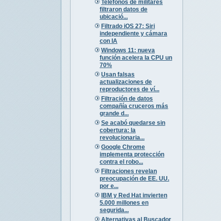
Teléfonos de militares
filtraron datos de
ubicació...
Filtrado iOS 27: Siri
independiente y cámara
con IA
Windows 11: nueva
función acelera la CPU un
70%
Usan falsas
actualizaciones de
reproductores de ví...
Filtración de datos
compañía cruceros más
grande d...
Se acabó quedarse sin
cobertura: la
revolucionaria...
Google Chrome
implementa protección
contra el robo...
Filtraciones revelan
preocupación de EE. UU.
por e...
IBM y Red Hat invierten
5.000 millones en
segurida...
Alternativas al Buscador