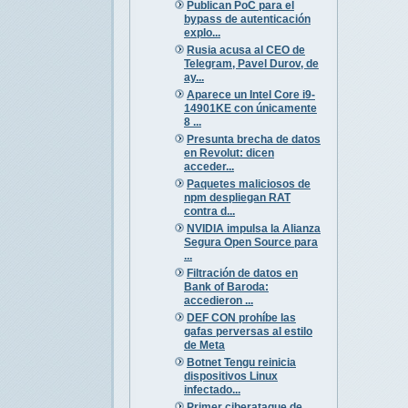
Publican PoC para el
bypass de autenticación
explo...
Rusia acusa al CEO de
Telegram, Pavel Durov, de
ay...
Aparece un Intel Core i9-
14901KE con únicamente
8 ...
Presunta brecha de datos
en Revolut: dicen
acceder...
Paquetes maliciosos de
npm despliegan RAT
contra d...
NVIDIA impulsa la Alianza
Segura Open Source para
...
Filtración de datos en
Bank of Baroda:
accedieron ...
DEF CON prohíbe las
gafas perversas al estilo
de Meta
Botnet Tengu reinicia
dispositivos Linux
infectado...
Primer ciberataque de