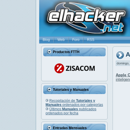
Blog
Web
Foro
RSS
Productos FTTH
A
domingo, 
Apple C
intelige
Tutoriales y Manuales
Recopilación de
Tutoriales y
Manuales
ordenados por categorías
Últimos
Manuales
publicados
ordenados por fecha
Entradas Mensuales