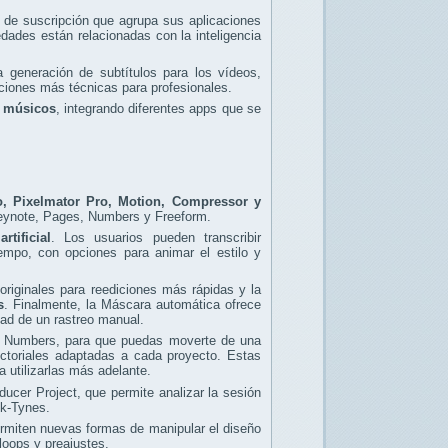
o de suscripción que agrupa sus aplicaciones
dades están relacionadas con la inteligencia
a generación de subtítulos para los vídeos,
ciones más técnicas para profesionales.
y músicos
, integrando diferentes apps que se
o, Pixelmator Pro, Motion, Compressor y
Keynote, Pages, Numbers y Freeform.
tificial
. Los usuarios pueden transcribir
iempo, con opciones para animar el estilo y
 originales para reediciones más rápidas y la
s
. Finalmente, la Máscara automática ofrece
dad de un rastreo manual.
y Numbers, para que puedas moverte de una
ectoriales adaptadas a cada proyecto. Estas
 utilizarlas más adelante.
cer Project, que permite analizar la sesión
ck-Tynes.
rmiten nuevas formas de manipular el diseño
oops y preajustes.