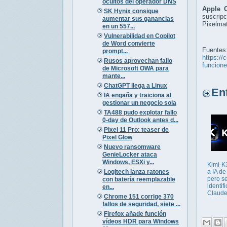
ocultos del operador DNS
Apple C
SK Hynix consigue
suscrip
aumentar sus ganancias
Pixelmat
en un 557...
Vulnerabilidad en Copilot
de Word convierte
Fuentes
prompt...
https://
Rusos aprovechan fallo
funcion
de Microsoft OWA para
mante...
ChatGPT llega a Linux
Entr
IA engaña y traiciona al
gestionar un negocio sola
TA488 pudo explotar fallo
0-day de Outlook antes d...
Pixel 11 Pro: teaser de
Pixel Glow
Nuevo ransomware
GenieLocker ataca
Windows, ESXi y...
Kimi-K
Logitech lanza ratones
a IA d
pero s
con batería reemplazable
identif
en...
Claud
Chrome 151 corrige 370
fallos de seguridad, siete ...
Firefox añade función
vídeos HDR para Windows