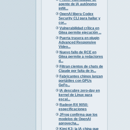
agente de IA autónomo
infilt...
OpenAI libera Codex
Security CLI para hallar y
cor...
Vulnerabilidad crítica en
Gitea permite ejecución ...
Puerta trasera en plugin
Advanced Responsive
Video...
Nuevo fallo de RCE en
Gitea permite a redactores
d...
Filtran cientos de chats de
Claude por falta de in...
Fabricantes chinos lanzan
portátiles con GPUs
GeFo...
IA descubre zero-day en
kernel de Linux para
escal...
Radeon RX 9050:
especificaciones
JFrog confirma que los
modelos de OpenAI
aprovecha...
Kimi K3: la IA china que