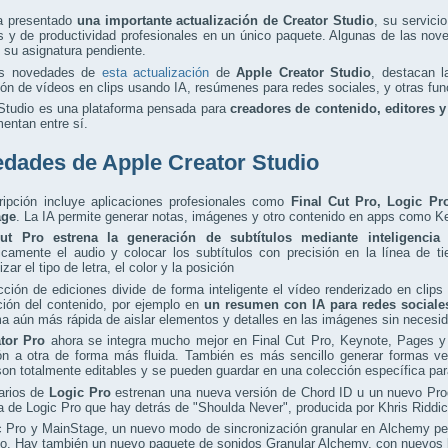
a presentado
una importante actualización de Creator Studio
, su servici
s y de productividad profesionales en un único paquete. Algunas de las nove
l, su asignatura pendiente.
as novedades de
esta actualización
de
Apple Creator Studio
, destacan l
ón de vídeos en clips usando IA, resúmenes para redes sociales, y otras fun
 Studio es una plataforma pensada para
creadores de contenido, editores 
entan entre sí.
dades de Apple Creator Studio
ripción incluye aplicaciones profesionales como
Final Cut Pro, Logic Pr
age
. La IA permite generar notas, imágenes y otro contenido en apps como 
ut Pro estrena la generación de subtítulos mediante inteligencia ar
icamente el audio y colocar los subtítulos con precisión en la línea de t
zar el tipo de letra, el color y la posición
ción de ediciones divide de forma inteligente el vídeo renderizado en clips
ación del contenido, por ejemplo en
un resumen con IA para redes sociale
a aún más rápida de aislar elementos y detalles en las imágenes sin necesi
tor Pro
ahora se integra mucho mejor en Final Cut Pro, Keynote, Pages 
ión a otra de forma más fluida. También es más sencillo generar formas v
on totalmente editables y se pueden guardar en una colección específica para
arios de
Logic Pro
estrenan una nueva versión de Chord ID u un nuevo Produ
 de Logic Pro que hay detrás de "Shoulda Never", producida por Khris Riddi
c Pro y MainStage, un nuevo modo de sincronización granular en Alchemy pe
o. Hay también un nuevo paquete de sonidos Granular Alchemy, con nuevos l