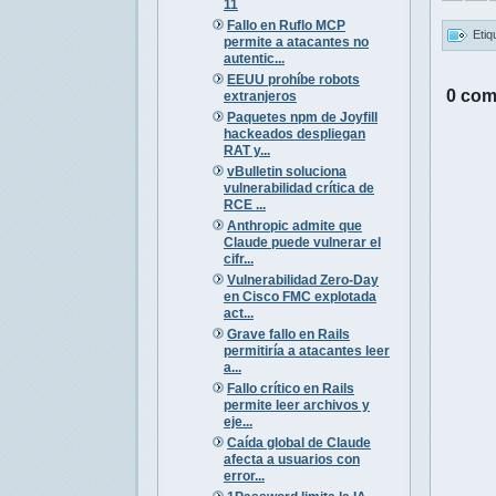
11
Fallo en Ruflo MCP
Etiq
permite a atacantes no
autentic...
EEUU prohíbe robots
0 com
extranjeros
Paquetes npm de Joyfill
hackeados despliegan
RAT y...
vBulletin soluciona
vulnerabilidad crítica de
RCE ...
Anthropic admite que
Claude puede vulnerar el
cifr...
Vulnerabilidad Zero-Day
en Cisco FMC explotada
act...
Grave fallo en Rails
permitiría a atacantes leer
a...
Fallo crítico en Rails
permite leer archivos y
eje...
Caída global de Claude
afecta a usuarios con
error...