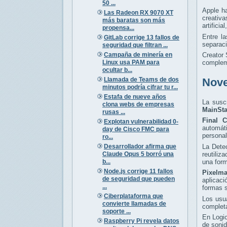
50 ...
Apple h
Las Radeon RX 9070 XT
creativa
más baratas son más
artificia
propensa...
Entre l
GitLab corrige 13 fallos de
separaci
seguridad que filtran ...
Campaña de minería en
Creator
Linux usa PAM para
complem
ocultar b...
Llamada de Teams de dos
Nove
minutos podría cifrar tu r...
Estafa de nueve años
La susc
clona webs de empresas
MainSt
rusas ...
Final C
Explotan vulnerabilidad 0-
automát
day de Cisco FMC para
personali
ro...
Desarrollador afirma que
La Detec
Claude Opus 5 borró una
reutiliz
b...
una form
Node.js corrige 11 fallos
Pixelma
de seguridad que pueden
aplicac
...
formas s
Ciberplataforma que
Los usu
convierte llamadas de
completa
soporte ...
En Logi
Raspberry Pi revela datos
de sonid