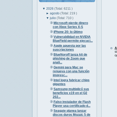
▼
2026
(Total: 6211 )
►
agosto
(Total: 219 )
▼
julio
(Total: 710 )
Microsoft pierde dinero
con Xbox Series X-S
iPhone 20: lo último
Vulnerabilidad en NVIDIA
BlueField permite ejecuci...
Apple apuesta por las
A
suscripciones
s
BlueNoroff lanza kit de
o
phishing de Zoom que
anali...
Gemini para Mac se
renueva con una función
impresc...
Intel logra fabricar chips
gigantes
Samsung multiplicó sus
beneficios x19 en el Q2
202...
Falso instalador de Flash
Player usa certificado d...
Seagate planea lanzar
discos duros Mozaic 5 de