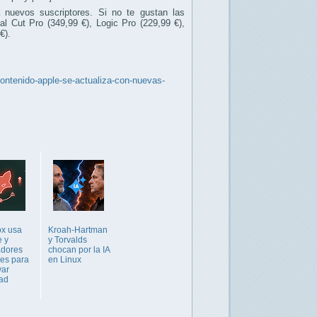
nuevos suscriptores. Si no te gustan las
l Cut Pro (349,99 €), Logic Pro (229,99 €),
€).
contenido-apple-se-actualiza-con-nuevas-
ox usa
Kroah-Hartman
e y
y Torvalds
adores
chocan por la IA
les para
en Linux
var
ad