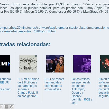
reator Studio está disponible por 12,99€ al mes
o 129€ al año para 
ciones, las apps se pueden comprar, pero los precios son… muy Apple: Fina
or Pro (59,99 €), Motion (59,99 €), Compressor (59,99 €) y MainStage (34,99 
:
computerhoy.20minutos.es/software/apple-creator-studio-plataforma-creacion-
es-ia-mas-herramientas_7010495_0.html
adas relacionadas:
3 supera
El Kimi K3 chino
CEO de robots
Fallos críticos
SilverF
e EE UU
de 2,8 billones
humanoides
en agentes de
softwar
e
de parámetros
pide moderar
código de
control
ica como
supera a
expectativas
Anthropic,
confiab
e
Claude Fable 5
Google y
desacti
en código fron...
OpenAI
segurid
permiten RCE y
ata...