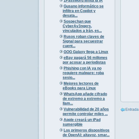
1Password limita la IA
Gusano informático se
infiltra en Copilot y
desata...
Sospechan que
CyberAv3ngers,
vinculados a Irán, es...
Rusos roban claves de
Signal para secuestrar
cuent...
GOG Galaxy llega a Linux
eBay pagará 56 millones
por acosar a periodistas
Phishing con IA ya no
requiere malware: roba
sesio...
Mejores lectores de
eBooks para Linux
WhatsApp añade cifrado
de extremo a extremo a
llam...
Vulnerabilidad de 20 años
Entrada
permite controlar miles ...
Apple creará un iPad
sumergible
Los primeros dispositivos
de OpenAI: altavoz, smar...