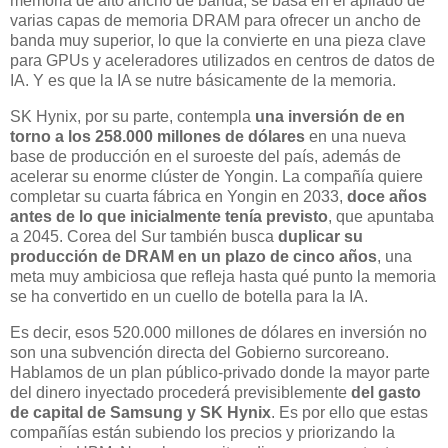
memoria de alto ancho de banda, se basa en el apilado de
varias capas de memoria DRAM para ofrecer un ancho de
banda muy superior, lo que la convierte en una pieza clave
para GPUs y aceleradores utilizados en centros de datos de
IA. Y es que la IA se nutre básicamente de la memoria.
SK Hynix, por su parte, contempla
una inversión de en
torno a los 258.000 millones de dólares
en una nueva
base de producción en el suroeste del país, además de
acelerar su enorme clúster de Yongin. La compañía quiere
completar su cuarta fábrica en Yongin en 2033,
doce años
antes de lo que inicialmente tenía previsto
, que apuntaba
a 2045. Corea del Sur también busca
duplicar su
producción de DRAM en un plazo de cinco años
, una
meta muy ambiciosa que refleja hasta qué punto la memoria
se ha convertido en un cuello de botella para la IA.
Es decir, esos 520.000 millones de dólares en inversión no
son una subvención directa del Gobierno surcoreano.
Hablamos de un plan público-privado donde la mayor parte
del dinero inyectado procederá previsiblemente
del gasto
de capital de Samsung y SK Hynix
. Es por ello que estas
compañías están subiendo los precios y priorizando la