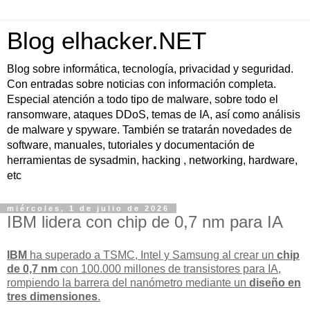
Blog elhacker.NET
Blog sobre informática, tecnología, privacidad y seguridad.
Con entradas sobre noticias con información completa.
Especial atención a todo tipo de malware, sobre todo el
ransomware, ataques DDoS, temas de IA, así como análisis
de malware y spyware. También se tratarán novedades de
software, manuales, tutoriales y documentación de
herramientas de sysadmin, hacking , networking, hardware,
etc
miércoles, 1 de julio de 2026
IBM lidera con chip de 0,7 nm para IA
IBM
ha superado a TSMC, Intel y Samsung al crear un
chip
de 0,7 nm
con 100.000 millones de transistores para IA,
rompiendo la barrera del nanómetro mediante un
diseño en
tres dimensiones
.