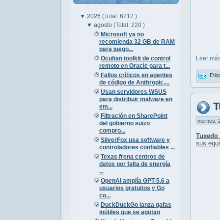
▼
2026
(Total: 6212 )
▼
agosto
(Total: 220 )
Microsoft ya no
recomienda 32 GB de RAM
para juego...
Ocultan toolkit de control
Leer más
remoto en Oracle para t...
Fallos críticos en agentes
Etiq
de código de Anthropic,...
Usan servidores WSUS
para distribuir malware en
T
em...
Filtración en SharePoint
viernes, 
del gobierno suizo
compro...
Tuxedo
SilverFox usa software y
sus equ
controladores confiables ...
Texas frena centros de
datos por falta de energía
...
OpenAI amplía GPT-5.6 a
usuarios gratuitos y Go
co...
DuckDuckGo lanza gafas
inútiles que se agotan