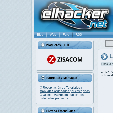
Blog
Web
Foro
RSS
Productos FTTH
L
lunes, 3 
Linux 
vulnera
Tutoriales y Manuales
Recopilación de
Tutoriales y
Manuales
ordenados por categorías
Últimos
Manuales
publicados
ordenados por fecha
Entradas Mensuales