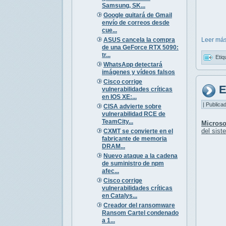
Samsung, SK...
Google quitará de Gmail
envío de correos desde
cue...
ASUS cancela la compra
Leer más
de una GeForce RTX 5090:
tr...
Etiq
WhatsApp detectará
imágenes y vídeos falsos
Cisco corrige
E
vulnerabilidades críticas
en IOS XE:...
| Publica
CISA advierte sobre
vulnerabilidad RCE de
TeamCity...
Microso
del sist
CXMT se convierte en el
fabricante de memoria
DRAM...
Nuevo ataque a la cadena
de suministro de npm
afec...
Cisco corrige
vulnerabilidades críticas
en Catalys...
Creador del ransomware
Ransom Cartel condenado
a 1...