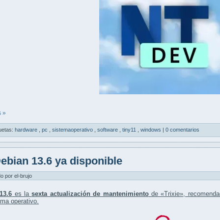
 »
uetas:
hardware
,
pc
,
sistemaoperativo
,
software
,
tiny11
,
windows
|
0 comentarios
ebian 13.6 ya disponible
do por el-brujo
13.6
es la
sexta actualización de mantenimiento
de «Trixie», recomenda
ema operativo.