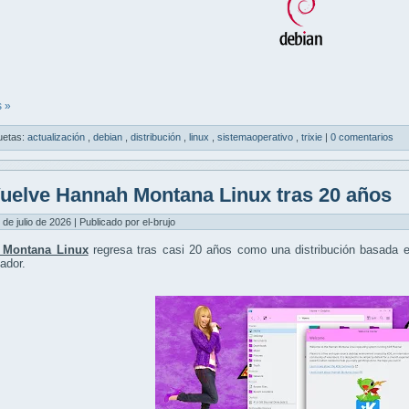
 »
uetas:
actualización
,
debian
,
distribución
,
linux
,
sistemaoperativo
,
trixie
|
0 comentarios
uelve Hannah Montana Linux tras 20 años
 de julio de 2026 | Publicado por el-brujo
 Montana Linux
regresa tras casi 20 años como una distribución basada
lador.