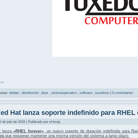
 »
uetas:
debian
,
distribución
,
linux
,
sistemaoperativo
,
software
,
tuxedoos
|
0 comentarios
ed Hat lanza soporte indefinido para RHEL
6 de julio de 2026 | Publicado por el-brujo
t
lanza
«RHEL forever»
, un nuevo
soporte de duración indefinida
para Red
os
que requieran mantener una misma versión del sistema a largo plazo.