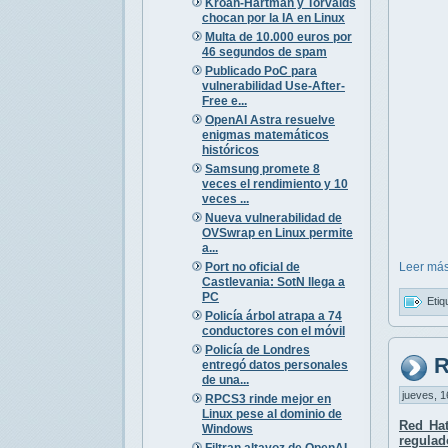
Kroah-Hartman y Torvalds
chocan por la IA en Linux
Multa de 10.000 euros por
46 segundos de spam
Publicado PoC para
vulnerabilidad Use-After-
Free e...
OpenAI Astra resuelve
enigmas matemáticos
históricos
Samsung promete 8
veces el rendimiento y 10
veces ...
Nueva vulnerabilidad de
OVSwrap en Linux permite
a...
Port no oficial de
Leer más
Castlevania: SotN llega a
PC
Etiq
Policía árbol atrapa a 74
conductores con el móvil
Policía de Londres
R
entregó datos personales
de una...
jueves, 1
RPCS3 rinde mejor en
Linux pese al dominio de
Red Ha
Windows
regulad
Filtran altavoz de OpenAI