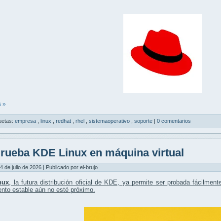
 »
uetas:
empresa
,
linux
,
redhat
,
rhel
,
sistemaoperativo
,
soporte
|
0 comentarios
rueba KDE Linux en máquina virtual
4 de julio de 2026 | Publicado por el-brujo
nux
, la futura distribución oficial de KDE, ya permite ser
probada fácilmen
nto estable aún no esté próximo.