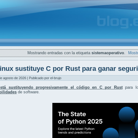
Mostrando entradas con la etiqueta
sistemaoperativo
.
Mostr
inux sustituye C por Rust para ganar segur
de agosto de 2026 | Publicado por el-brujo
está sustituyendo progresivamente el código en C por Rust
para l
bilidades
de software.