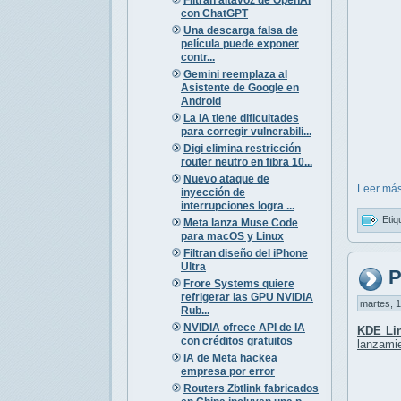
con ChatGPT
Una descarga falsa de
película puede exponer
contr...
Gemini reemplaza al
Asistente de Google en
Android
La IA tiene dificultades
para corregir vulnerabili...
Digi elimina restricción
router neutro en fibra 10...
Nuevo ataque de
Leer más
inyección de
interrupciones logra ...
Etiq
Meta lanza Muse Code
para macOS y Linux
Filtran diseño del iPhone
Ultra
P
Frore Systems quiere
refrigerar las GPU NVIDIA
martes, 1
Rub...
NVIDIA ofrece API de IA
KDE Li
con créditos gratuitos
lanzamie
IA de Meta hackea
empresa por error
Routers Zbtlink fabricados