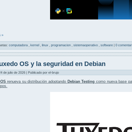
 »
uetas:
computadora
,
kernel
,
linux
,
programacion
,
sistemaoperativo
,
software
|
0 comentar
uxedo OS y la seguridad en Debian
24 de julio de 2026 | Publicado por el-brujo
 OS
renueva su distribución adoptando
Debian Testing
como nueva base
par
ipos.