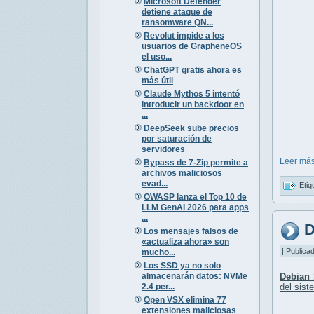
Microsoft Defender
detiene ataque de
ransomware QN...
Revolut impide a los
usuarios de GrapheneOS
el uso...
ChatGPT gratis ahora es
más útil
Claude Mythos 5 intentó
introducir un backdoor en
...
DeepSeek sube precios
por saturación de
servidores
Leer más
Bypass de 7-Zip permite a
archivos maliciosos
evad...
Etiq
OWASP lanza el Top 10 de
LLM GenAI 2026 para apps
...
D
Los mensajes falsos de
«actualiza ahora» son
| Publica
mucho...
Los SSD ya no solo
almacenarán datos: NVMe
Debian 
2.4 per...
del sist
Open VSX elimina 77
extensiones maliciosas