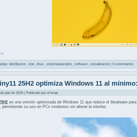
 »
uetas:
distribucion
,
kde
,
linux
,
sistemaoperativo
,
software
,
virtualizacion
|
0 comentarios
iny11 25H2 optimiza Windows 11 al mínimo
 de julio de 2026 | Publicado por el-brujo
25H2
es una versión optimizada de Windows 11 que reduce el bloatware para
, permitiendo su uso en PCs modestos sin alterar la interfaz.