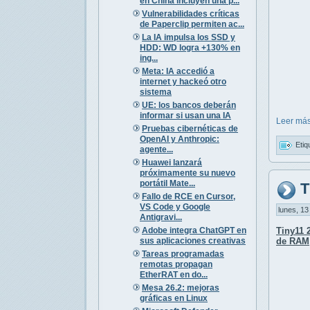
en China incluyen una p...
Vulnerabilidades críticas
de Paperclip permiten ac...
La IA impulsa los SSD y
HDD: WD logra +130% en
ing...
Meta: IA accedió a
internet y hackeó otro
sistema
UE: los bancos deberán
informar si usan una IA
Leer más
Pruebas cibernéticas de
OpenAI y Anthropic:
Etiq
agente...
Huawei lanzará
próximamente su nuevo
portátil Mate...
T
Fallo de RCE en Cursor,
VS Code y Google
lunes, 13
Antigravi...
Adobe integra ChatGPT en
Tiny11 
sus aplicaciones creativas
de RAM
Tareas programadas
remotas propagan
EtherRAT en do...
Mesa 26.2: mejoras
gráficas en Linux