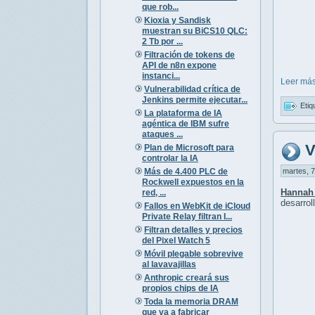
que rob...
Kioxia y Sandisk
muestran su BiCS10 QLC:
2 Tb por ...
Filtración de tokens de
API de n8n expone
instanci...
Leer más
Vulnerabilidad crítica de
Jenkins permite ejecutar...
Etiq
La plataforma de IA
agéntica de IBM sufre
ataques ...
V
Plan de Microsoft para
controlar la IA
Más de 4.400 PLC de
martes, 7
Rockwell expuestos en la
Hannah
red, ...
desarrol
Fallos en WebKit de iCloud
Private Relay filtran I...
Filtran detalles y precios
del Pixel Watch 5
Móvil plegable sobrevive
al lavavajillas
Anthropic creará sus
propios chips de IA
Toda la memoria DRAM
que va a fabricar