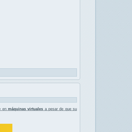
te en
máquinas virtuales
a pesar de que su