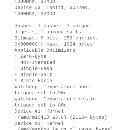
1000Mhz, 32MCU
Device #3: Tahiti, 3022MB,
1000Mhz, 32MCU
Hashes: 1 hashes; 1 unique
digests, 1 unique salts
Bitmaps: 8 bits, 256 entries,
0x000000ff mask, 1024 bytes
Applicable Optimizers:
* Zero-Byte
* Not-Iterated
* Single-Hash
* Single-Salt
* Brute-Force
Watchdog: Temperature abort
trigger set to 90c
Watchdog: Temperature retain
trigger set to 80c
Device #1: Kernel
./amd/m10410_a3.cl (21164 bytes)
Device #1: Kernel
./amd/markov_le_v1.cl (9208 bytes)