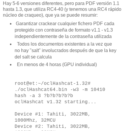
Hay
5-6
versiones diferentes
, pero
para PDF
versión
1.1
hasta 1.3
,
que utiliza
RC4-40
(
y tenemos una
RC4
rápido
núcleo
de craqueo
),
que ya
se puede
resumir
:
Garantizar
crackear cualquier fichero PDF
cada
protegido con contraseña
de
formato
v1.1
-
v1.3
independientemente de
la contraseña utilizada
Todos los documentos
existentes
a la vez
que
no hay
"salt"
involucrados
después de que la key
del salt
se calcula
En
menos de 4 horas
(
GPU
individual)
root@et:~/oclHashcat-1.32#
./oclHashcat64.bin -w3 -m 10410
hash -a 3 ?b?b?b?b?b
oclHashcat v1.32 starting...
Device #1: Tahiti, 3022MB,
1000Mhz, 32MCU
Device #2: Tahiti, 3022MB,