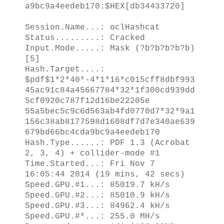
a9bc9a4eedeb170:$HEX[db34433720]
Session.Name...: oclHashcat
Status.........: Cracked
Input.Mode.....: Mask (?b?b?b?b?b)
[5]
Hash.Target....:
$pdf$1*2*40*-4*1*16*c015cff8dbf993
45ac91c84a45667784*32*1f300cd939dd
5cf0920c787f12d16be22205e ​
55a5bec5c9c6d563ab4fd0770d7*32*9a1
156c38ab8177598d1608df7d7e340ae639
679bd66bc4cd ​a9bc9a4eedeb170
Hash.Type......: PDF 1.3 (Acrobat
2, 3, 4) + collider-mode #1
Time.Started...: Fri Nov 7
16:05:44 2014 (19 mins, 42 secs)
Speed.GPU.#1...: 85019.7 kH/s
Speed.GPU.#2...: 85010.9 kH/s
Speed.GPU.#3...: 84962.4 kH/s
Speed.GPU.#*...: 255.0 MH/s