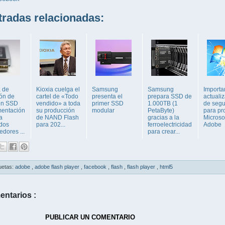
adas relacionadas:
 de
Kioxia cuelga el
Samsung
Samsung
Importa
ión de
cartel de «Todo
presenta el
prepara SSD de
actuali
en SSD
vendido» a toda
primer SSD
1.000TB (1
de segu
mentación
su producción
modular
PetaByte)
para pr
a
de NAND Flash
gracias a la
Microsof
ados
para 202...
ferroelectricidad
Adobe
dores ...
para crear...
uetas:
adobe
,
adobe flash player
,
facebook
,
flash
,
flash player
,
html5
entarios :
PUBLICAR UN COMENTARIO