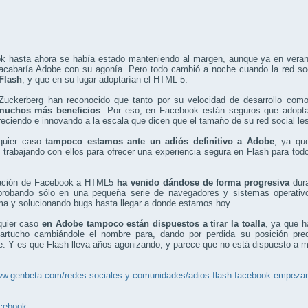
k hasta ahora se había estado manteniendo al margen, aunque ya en veran
acabaría Adobe con su agonía. Pero todo cambió a noche cuando la red soci
 Flash
, y que en su lugar adoptarían el HTML 5.
Zuckerberg han reconocido que tanto por su velocidad de desarrollo com
muchos más beneficios
. Por eso, en Facebook están seguros que adoptar
reciendo e innovando a la escala que dicen que el tamaño de su red social le
quier caso
tampoco estamos ante un adiós definitivo a Adobe
, ya qu
 trabajando con ellos para ofrecer una experiencia segura en Flash para tod
ación de Facebook a HTML5
ha venido dándose de forma progresiva
dura
probando sólo en una pequeña serie de navegadores y sistemas operativ
ma y solucionando bugs hasta llegar a donde estamos hoy.
quier caso
en Adobe tampoco están dispuestos a tirar la toalla
, ya que 
cartucho cambiándole el nombre para, dando por perdida su posición pre
e. Y es que Flash lleva años agonizando, y parece que no está dispuesto a mo
ww.genbeta.com/redes-sociales-y-comunidades/adios-flash-facebook-empezara-
cebook