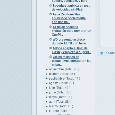
seguro, confiable, y libre
Speedtest publica su test
de velocidad sin Flash
Asus ZenFone Max
anunciado oficialmente
con una ba...
Ya no se necesita
invitación para comprar un
OnePl...
WD presenta un disco
duro de 10 TB con helio
Adobe acepta el final de
Flash y empieza a sugerir...
Entrada
Varios millones de
dispositivos comparten las
mism...
►
noviembre
(Total: 43 )
►
octubre
(Total: 35 )
►
septiembre
(Total: 47 )
►
agosto
(Total: 25 )
►
julio
(Total: 40 )
►
junio
(Total: 73 )
►
mayo
(Total: 35 )
►
abril
(Total: 28 )
►
marzo
(Total: 16 )
►
febrero
(Total: 19 )