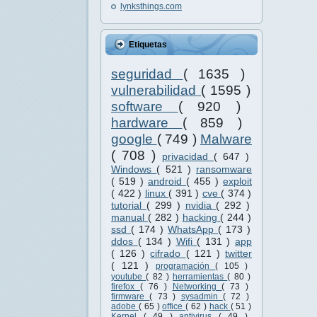
lynksthings.com
Etiquetas
seguridad
( 1635 )
vulnerabilidad
( 1595 )
software
( 920 )
hardware
( 859 )
google
( 749 )
Malware
( 708 )
privacidad
( 647 )
Windows
( 521 )
ransomware
( 519 )
android
( 455 )
exploit
( 422 )
linux
( 391 )
cve
( 374 )
tutorial
( 299 )
nvidia
( 292 )
manual
( 282 )
hacking
( 244 )
ssd
( 174 )
WhatsApp
( 173 )
ddos
( 134 )
Wifi
( 131 )
app
( 126 )
cifrado
( 121 )
twitter
( 121 )
programación
( 105 )
youtube
( 82 )
herramientas
( 80 )
firefox
( 76 )
Networking
( 73 )
firmware
( 73 )
sysadmin
( 72 )
adobe
( 65 )
office
( 62 )
hack
( 51 )
Kernel
( 49 )
antivirus
( 49 )