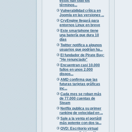
estos han sido los
términos...
Vulnerabilidad crítica en
Joomla en las versiones ...
CryEngine llegará para
entornos Linux en breve
Este smartphone tiene
una batería que dura 10
días
Twitter notifica a algunos
usuarios que podrían ha...
El fundador de Pirate Bay:
"He renunciado"
Encuentran casi 10.000
fallos en unos 2.000
dispos...
AMD confirma que las
futuras tarjetas gráficas
inc...
Cada mes se roban más
de 77.000 cuentas de
Steam
Netflix publica su primer
ranking de velocidad en ...
Sale a la venta el portátil
más potente con dos ta...
QVD: Escritorio virtual