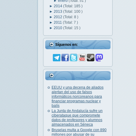
►
enero
(Total: 51 )
►
2014
(Total: 185 )
►
2013
(Total: 100 )
►
2012
(Total: 8 )
►
2011
(Total: 7 )
►
2010
(Total: 15 )
Síguenos en:
EEUU y una decena de aliados
alertan del uso de falsos
informáticos norcoreanos para
financiar programas nuclear y
balís
La Junta de Andalucía sufre un
ciberataque que compromete
datos de profesores y alumnos
almacenados en Séneca
Bruselas multa a Google con 890
millones por abusar de su