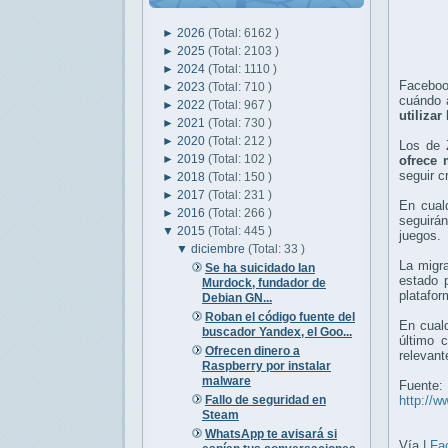
►
2026
(Total: 6162 )
►
2025
(Total: 2103 )
►
2024
(Total: 1110 )
Faceboo
►
2023
(Total: 710 )
cuándo 
►
2022
(Total: 967 )
utilizar
►
2021
(Total: 730 )
►
2020
(Total: 212 )
Los de 
►
2019
(Total: 102 )
ofrece 
seguir c
►
2018
(Total: 150 )
►
2017
(Total: 231 )
En cual
►
2016
(Total: 266 )
seguirán
▼
2015
(Total: 445 )
juegos.
▼
diciembre
(Total: 33 )
La migr
Se ha suicidado Ian
estado 
Murdock, fundador de
platafor
Debian GN...
Roban el código fuente del
En cual
buscador Yandex, el Goo...
último 
Ofrecen dinero a
relevant
Raspberry por instalar
malware
Fuente:
Fallo de seguridad en
http://w
Steam
WhatsApp te avisará si
Vía |
Fa