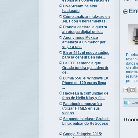
espían tus conversaciones
LiveStream ha sido
Entr
hackeado
Cómo analizar malware en
.NET con 4 herramientas
Francia declara la guerra
al retoque digital en lo...
Anonymous México
amenaza a un menor por
vejar a un...
Error 451: el nuevo código
Prueba
para la censura en Inte...
retenc
La FTC sentencia que
datos 
Oracle tendrá que advertir
sin ali
muestr
de...
result
Lumia 550, el Windows 10
promete
Phone de 129 euros llega
...
Hackean la comunidad de
fans de Hello Kitty y filt...
Etiq
Facebook empezará a
utilizar HTML5 en sus
vídeos
Se puede hackear Grub de
0 com
Linux pulsando Retroceso
...
Google Zeitgeist 2015: