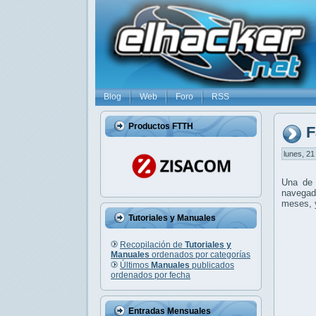
Blog
Web
Foro
RSS
Productos FTTH
F
lunes, 21
Una de 
navegad
meses, y
Tutoriales y Manuales
Recopilación de
Tutoriales y
Manuales
ordenados por categorías
Últimos
Manuales
publicados
ordenados por fecha
Entradas Mensuales