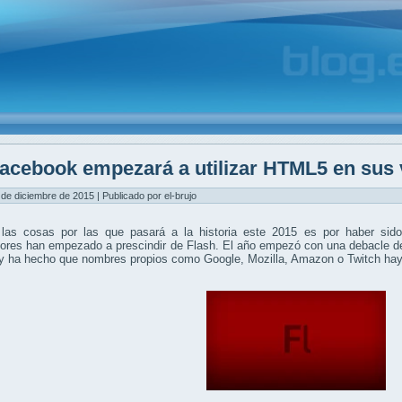
acebook empezará a utilizar HTML5 en sus 
 de diciembre de 2015 | Publicado por el-brujo
las cosas por las que pasará a la historia este 2015 es por haber sido
ores han empezado a prescindir de Flash. El año empezó con una debacle d
 ha hecho que nombres propios como Google, Mozilla, Amazon o Twitch hayan 