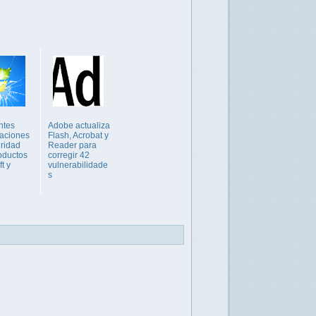
ntes
Adobe actualiza
zaciones
Flash, Acrobat y
ridad
Reader para
oductos
corregir 42
t y
vulnerabilidade
s