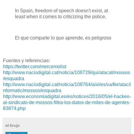
In Spain, freedom of speech doesn't exist, at
least when it comes to criticizing the police.
El que comparte lo que aprende, es peligroso
Fuentes y referencias:
https://twitter.com/mercemolist
http://www.naciodigital.cat/noticia/108729/qui/atacat/mossos
/esquadra
http://www.naciodigital.cat/noticia/108764/aixi/es/va/fer/atac/i
nformatic/mossos/esquadra
http://www.economiadigital.es/es/notices/2016/05/el-hackeo-
al-sindicato-de-mossos-filtra-los-datos-de-miles-de-agentes-
83874.php
el-brujo