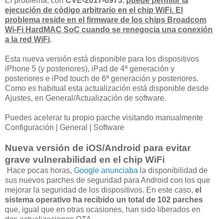
El problema, con
CVE-2017-6975
,
puede permitir la
ejecución de código arbitrario en el chip WiFi. El
problema reside en el firmware de los chips Broadcom
Wi-Fi HardMAC SoC cuando se renegocia una conexión
a la red WiFi
.
Esta nueva versión está disponible para los dispositivos
iPhone 5 (y posteriores), iPad de 4ª generación y
posteriores e iPod touch de 6ª generación y posteriores.
Como es habitual esta actualización está disponible desde
Ajustes, en General/Actualización de software.
Puedes acelerar tu propio parche visitando manualmente
Configuración | General | Software
Nueva versión de iOS/Android para evitar
grave vulnerabilidad en el chip WiFi
Hace pocas horas,
Google anunciaba
la disponibilidad de
sus nuevos parches de seguridad para Android con los que
mejorar la seguridad de los dispositivos. En este caso,
el
sistema operativo ha recibido un total de 102 parches
que, igual que en otras ocasiones, han sido liberados en