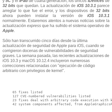
y
5C
y el
iPad
de cuarta generación, los únicos
iDevices
de
32 bits
que quedan. La actualización de
iOS 10.3.1
parece
arreglar lo que fue el error, y los dispositivos de
32 bits
ahora pueden instalar la versión de
iOS 10.3.1
normalmente. Estaremos atentos a nuevas noticias sobre la
actualización
express
que ha sufrido el sistema operativo de
Apple
.
Sólo han transcurrido cinco días desde la última
actualización de seguridad de Apple para iOS, cuando se
corrigieron docenas de vulnerabilidades de seguridad
graves. La semana pasada, las recientes actualizaciones de
iOS 10.3 y macOS 10.12.4 incluyeron numerosas
correcciones relacionadas con "ejecución de código
arbitrario con privilegios de kernel".
65 fixes listed

127 CVE-numbered vulnerabilities listed

23 fixes deal with arbitrary code execution with k
42 system components affected, from 
AppleGraphics