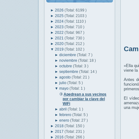
►
2026
(Total: 6199 )
►
2025
(Total: 2103 )
►
2024
(Total: 1110 )
►
2023
(Total: 710 )
►
2022
(Total: 967 )
►
2021
(Total: 730 )
►
2020
(Total: 212 )
Camb
▼
2019
(Total: 102 )
►
diciembre
(Total: 7 )
►
noviembre
(Total: 18 )
«Ella qu
►
octubre
(Total: 3 )
viene la
►
septiembre
(Total: 14 )
►
agosto
(Total: 21 )
Antes d
►
julio
(Total: 5 )
funcionó
▼
mayo
(Total: 1 )
primeros
Apedrean a sus vecinos
El víde
por cambiar la clave del
amenaza
WiFi
una muj
►
abril
(Total: 1 )
►
febrero
(Total: 5 )
►
enero
(Total: 27 )
►
2018
(Total: 150 )
►
2017
(Total: 231 )
►
2016
(Total: 266 )