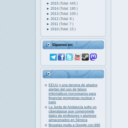
►
2015
(Total: 445 )
►
2014
(Total: 185 )
►
2013
(Total: 100 )
►
2012
(Total: 8 )
►
2011
(Total: 7 )
►
2010
(Total: 15 )
Síguenos en:
EEUU y una decena de aliados
alertan del uso de falsos
informáticos norcoreanos para
financiar programas nuclear y
balís
La Junta de Andalucía sufre un
ciberataque que compromete
datos de profesores y alumnos
almacenados en Séneca
Bruselas multa a Google con 890