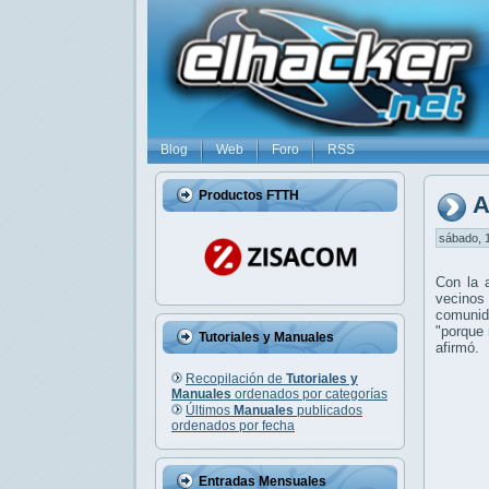
Blog
Web
Foro
RSS
Productos FTTH
A
sábado, 1
Con la 
vecinos
comunid
"porque 
Tutoriales y Manuales
afirmó.
Recopilación de
Tutoriales y
Manuales
ordenados por categorías
Últimos
Manuales
publicados
ordenados por fecha
Entradas Mensuales