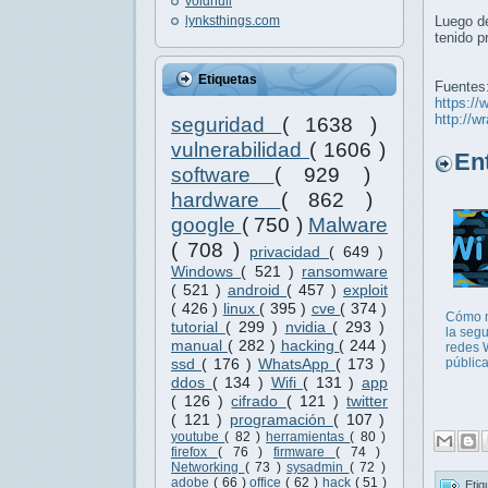
voidnull
lynksthings.com
Luego de
tenido p
Etiquetas
Fuentes
https://
http://
seguridad
( 1638 )
vulnerabilidad
( 1606 )
Entr
software
( 929 )
hardware
( 862 )
google
( 750 )
Malware
( 708 )
privacidad
( 649 )
Windows
( 521 )
ransomware
( 521 )
android
( 457 )
exploit
( 426 )
linux
( 395 )
cve
( 374 )
Cómo 
tutorial
( 299 )
nvidia
( 293 )
la seg
manual
( 282 )
hacking
( 244 )
redes 
públic
ssd
( 176 )
WhatsApp
( 173 )
ddos
( 134 )
Wifi
( 131 )
app
( 126 )
cifrado
( 121 )
twitter
( 121 )
programación
( 107 )
youtube
( 82 )
herramientas
( 80 )
firefox
( 76 )
firmware
( 74 )
Networking
( 73 )
sysadmin
( 72 )
adobe
( 66 )
office
( 62 )
hack
( 51 )
Etiq