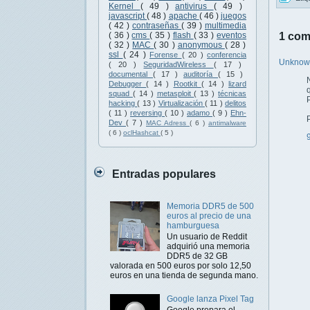
Kernel
( 49 )
antivirus
( 49 )
javascript
( 48 )
apache
( 46 )
juegos
( 42 )
contraseñas
( 39 )
multimedia
1 com
( 36 )
cms
( 35 )
flash
( 33 )
eventos
( 32 )
MAC
( 30 )
anonymous
( 28 )
ssl
( 24 )
Forense
( 20 )
conferencia
Unkno
( 20 )
SeguridadWireless
( 17 )
documental
( 17 )
auditoría
( 15 )
Debugger
( 14 )
Rootkit
( 14 )
lizard
squad
( 14 )
metasploit
( 13 )
técnicas
hacking
( 13 )
Virtualización
( 11 )
delitos
( 11 )
reversing
( 10 )
adamo
( 9 )
Ehn-
Dev
( 7 )
MAC Adress
( 6 )
antimalware
( 6 )
oclHashcat
( 5 )
Entradas populares
Memoria DDR5 de 500
euros al precio de una
hamburguesa
Un usuario de Reddit
adquirió una memoria
DDR5 de 32 GB
valorada en 500 euros por solo 12,50
euros en una tienda de segunda mano.
Google lanza Pixel Tag
Google prepara el