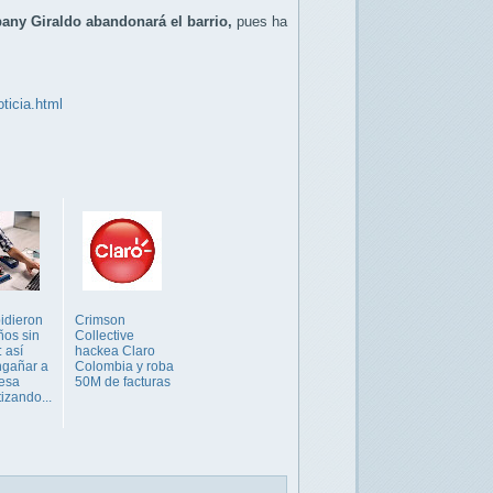
bany Giraldo
abandonará el barrio,
pues ha
ticia.html
idieron
Crimson
ños sin
Collective
: así
hackea Claro
ngañar a
Colombia y roba
esa
50M de facturas
izando...