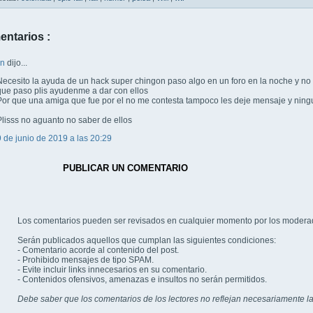
entarios :
wn
dijo...
Necesito la ayuda de un hack super chingon paso algo en un foro en la noche y no
que paso plis ayudenme a dar con ellos
Por que una amiga que fue por el no me contesta tampoco les deje mensaje y ning
Plisss no aguanto no saber de ellos
9 de junio de 2019 a las 20:29
PUBLICAR UN COMENTARIO
Los comentarios pueden ser revisados en cualquier momento por los modera
Serán publicados aquellos que cumplan las siguientes condiciones:
- Comentario acorde al contenido del post.
- Prohibido mensajes de tipo SPAM.
- Evite incluir links innecesarios en su comentario.
- Contenidos ofensivos, amenazas e insultos no serán permitidos.
Debe saber que los comentarios de los lectores no reflejan necesariamente la