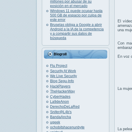
millones por abusar de su
posición en el mercado
Windows 11 puede ocupar hasta
500 GB de espacio por culpa de
este error
El víde
Bruselas obliga a Google a abrir
amenaza
Android a la IA de la competencia
una muj
y a compartir sus datos de
búsqueda
Con ma
embaraza
Blogroll
En voz d
Flu Project
Security At Work
We Live Security
Blog Segu-Info
HackPlayers
La mujer
TheHackerWay
CyberHades
La9deAnon
DerechoDeLaRed
Snifer@L4b's
BandaAncha
ugeek
ochobitshacenunbyte
La pelea