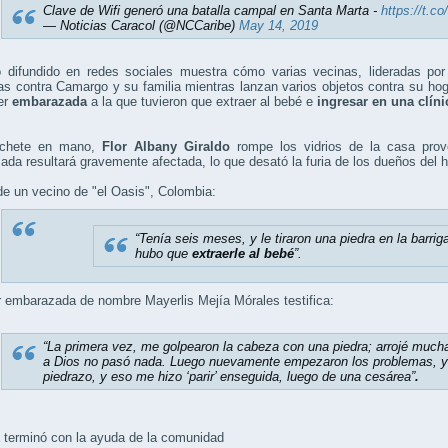
Clave de Wifi generó una batalla campal en Santa Marta -
https://t.
— Noticias Caracol (@NCCaribe)
May 14, 2019
o difundido en redes sociales muestra cómo varias vecinas, lideradas por 
s contra Camargo y su familia mientras lanzan varios objetos contra su ho
er
embarazada
a la que tuvieron que extraer al bebé e
ingresar en una clíni
chete en mano,
Flor Albany Giraldo
rompe los vidrios de la casa pro
da resultará gravemente afectada, lo que desató la furia de los dueños del 
e un vecino de "el Oasis", Colombia:
“Tenía seis meses, y le tiraron una piedra en la barriga
hubo que
extraerle al bebé
”.
 embarazada de nombre Mayerlis Mejía Mórales testifica:
“La primera vez, me golpearon la cabeza con una piedra; arrojé mucha 
a Dios no pasó nada. Luego nuevamente empezaron los problemas, yo
piedrazo, y eso me hizo ‘parir’ enseguida, luego de una cesárea”
.
 terminó con la ayuda de la comunidad