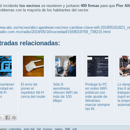
l incidente
los vecinos
se reunieron y juntaron
400 firmas
para que
Flor Al
roblemas con la mayoría de los habitantes del sector.
:
www.abc.es/recreo/abci-apedrean-vecinos-cambiar-clave-wifi-201905161821_no
wradio.com.mx/radio/2019/05/16/sociedad/1558019759_738215.html
adas relacionadas:
mantener
El error de
Sólo 8
Protege tu PC
Lo desp
uridad en
poner el
aerolíneas
en redes WiFi
tras 6 a
Wi-Fi
repetidor Wi-Fi
ofrecen WiFi de
públicas con
trabajar
as
cerca del router
más de 100
este ajuste de
logró e
Mbps
Windows:
la empr
marcar siempre
automat
las W...
uetas:
colombia
,
epic fail
,
fail
,
humor
,
pelea
,
Wifi
,
wtf