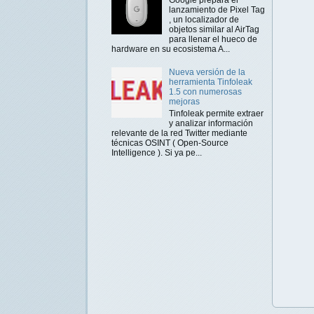
lanzamiento de Pixel Tag
, un localizador de
objetos similar al AirTag
para llenar el hueco de
hardware en su ecosistema A...
Nueva versión de la
herramienta Tinfoleak
1.5 con numerosas
mejoras
Tinfoleak permite extraer
y analizar información
relevante de la red Twitter mediante
técnicas OSINT ( Open-Source
Intelligence ). Si ya pe...