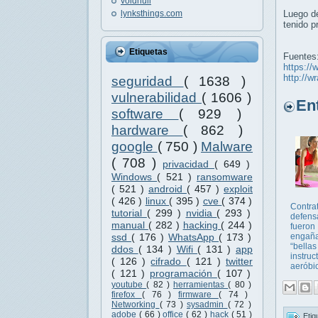
voidnull
lynksthings.com
Luego de
tenido p
Etiquetas
Fuentes
https://
http://
seguridad
( 1638 )
vulnerabilidad
( 1606 )
Entr
software
( 929 )
hardware
( 862 )
google
( 750 )
Malware
( 708 )
privacidad
( 649 )
Windows
( 521 )
ransomware
( 521 )
android
( 457 )
exploit
( 426 )
linux
( 395 )
cve
( 374 )
Contrat
tutorial
( 299 )
nvidia
( 293 )
defens
manual
( 282 )
hacking
( 244 )
fueron
engaña
ssd
( 176 )
WhatsApp
( 173 )
“bellas
ddos
( 134 )
Wifi
( 131 )
app
instruc
( 126 )
cifrado
( 121 )
twitter
aeróbic
( 121 )
programación
( 107 )
youtube
( 82 )
herramientas
( 80 )
firefox
( 76 )
firmware
( 74 )
Networking
( 73 )
sysadmin
( 72 )
adobe
( 66 )
office
( 62 )
hack
( 51 )
Etiq