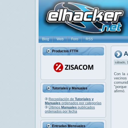
Blog
Web
Foro
RSS
Productos FTTH
A
sábado, 1
Con la 
vecinos
comunid
"porque 
Tutoriales y Manuales
afirmó.
Recopilación de
Tutoriales y
Manuales
ordenados por categorías
Últimos
Manuales
publicados
ordenados por fecha
Entradas Mensuales