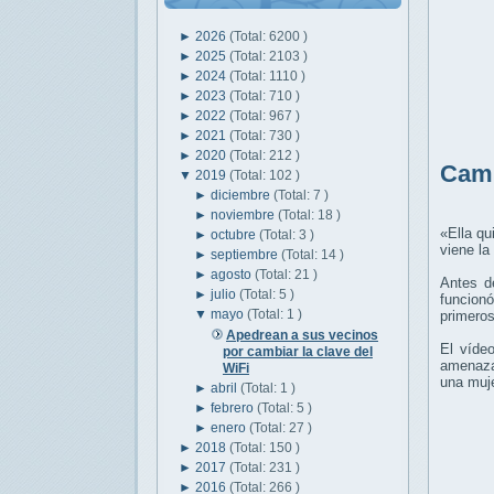
►
2026
(Total: 6200 )
►
2025
(Total: 2103 )
►
2024
(Total: 1110 )
►
2023
(Total: 710 )
►
2022
(Total: 967 )
►
2021
(Total: 730 )
►
2020
(Total: 212 )
Camb
▼
2019
(Total: 102 )
►
diciembre
(Total: 7 )
►
noviembre
(Total: 18 )
«Ella qu
►
octubre
(Total: 3 )
viene la
►
septiembre
(Total: 14 )
►
agosto
(Total: 21 )
Antes d
►
julio
(Total: 5 )
funcionó
▼
mayo
(Total: 1 )
primeros
Apedrean a sus vecinos
El víde
por cambiar la clave del
amenaza
WiFi
una muj
►
abril
(Total: 1 )
►
febrero
(Total: 5 )
►
enero
(Total: 27 )
►
2018
(Total: 150 )
►
2017
(Total: 231 )
►
2016
(Total: 266 )