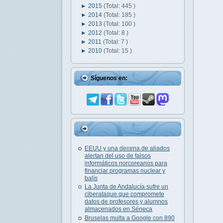
►
2015
(Total: 445 )
►
2014
(Total: 185 )
►
2013
(Total: 100 )
►
2012
(Total: 8 )
►
2011
(Total: 7 )
►
2010
(Total: 15 )
Síguenos en:
EEUU y una decena de aliados
alertan del uso de falsos
informáticos norcoreanos para
financiar programas nuclear y
balís
La Junta de Andalucía sufre un
ciberataque que compromete
datos de profesores y alumnos
almacenados en Séneca
Bruselas multa a Google con 890