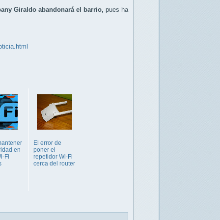
bany Giraldo
abandonará el barrio,
pues ha
ticia.html
antener
El error de
ridad en
poner el
i-Fi
repetidor Wi-Fi
s
cerca del router