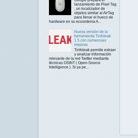
lanzamiento de Pixel Tag
, un localizador de
objetos similar al AirTag
para llenar el hueco de
hardware en su ecosistema A...
Nueva versión de la
herramienta Tinfoleak
1.5 con numerosas
mejoras
Tinfoleak permite extraer
y analizar información
relevante de la red Twitter mediante
técnicas OSINT ( Open-Source
Intelligence ). Si ya pe...