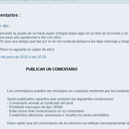
entarios :
wn
dijo...
Necesito la ayuda de un hack super chingon paso algo en un foro en la noche y no
que paso plis ayudenme a dar con ellos
Por que una amiga que fue por el no me contesta tampoco les deje mensaje y ning
Plisss no aguanto no saber de ellos
9 de junio de 2019 a las 20:29
PUBLICAR UN COMENTARIO
Los comentarios pueden ser revisados en cualquier momento por los modera
Serán publicados aquellos que cumplan las siguientes condiciones:
- Comentario acorde al contenido del post.
- Prohibido mensajes de tipo SPAM.
- Evite incluir links innecesarios en su comentario.
- Contenidos ofensivos, amenazas e insultos no serán permitidos.
Debe saber que los comentarios de los lectores no reflejan necesariamente la