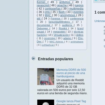
Kernel
( 49 )
antivirus
( 49 )
javascript
( 48 )
apache
( 46 )
juegos
( 42 )
contraseñas
( 39 )
multimedia
1 com
( 36 )
cms
( 35 )
flash
( 33 )
eventos
( 32 )
MAC
( 30 )
anonymous
( 28 )
ssl
( 24 )
Forense
( 20 )
conferencia
Unkno
( 20 )
SeguridadWireless
( 17 )
documental
( 17 )
auditoría
( 15 )
Debugger
( 14 )
Rootkit
( 14 )
lizard
squad
( 14 )
metasploit
( 13 )
técnicas
hacking
( 13 )
Virtualización
( 11 )
delitos
( 11 )
reversing
( 10 )
adamo
( 9 )
Ehn-
Dev
( 7 )
MAC Adress
( 6 )
antimalware
( 6 )
oclHashcat
( 5 )
Entradas populares
Memoria DDR5 de 500
euros al precio de una
hamburguesa
Un usuario de Reddit
adquirió una memoria
DDR5 de 32 GB
valorada en 500 euros por solo 12,50
euros en una tienda de segunda mano.
Google lanza Pixel Tag
Google prepara el