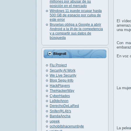
millones por abusar de su
posición en el mercado
Windows 11 puede ocupar hasta
500 GB de espacio por culpa de
este error
El víde
Bruselas obliga a Google a abrir
amenaza
Android a la IA de la competencia
una muj
y a compartir sus datos de
búsqueda
Con ma
embaraza
Blogroll
En voz d
Flu Project
Security At Work
We Live Security
Blog Segu-Info
HackPlayers
La mujer
TheHackerWay
CyberHades
La9deAnon
DerechoDeLaRed
Snifer@L4b's
BandaAncha
ugeek
ochobitshacenunbyte
La pelea