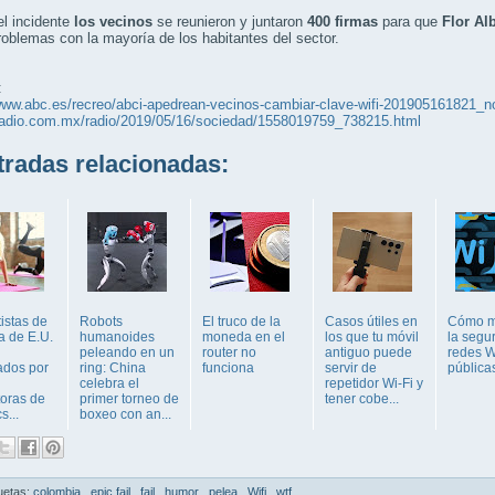
l incidente
los vecinos
se reunieron y juntaron
400 firmas
para que
Flor Al
roblemas con la mayoría de los habitantes del sector.
:
www.abc.es/recreo/abci-apedrean-vecinos-cambiar-clave-wifi-201905161821_no
wradio.com.mx/radio/2019/05/16/sociedad/1558019759_738215.html
adas relacionadas:
istas de
Robots
El truco de la
Casos útiles en
Cómo m
a de E.U.
humanoides
moneda en el
los que tu móvil
la segu
peleando en un
router no
antiguo puede
redes W
dos por
ring: China
funciona
servir de
pública
celebra el
repetidor Wi-Fi y
toras de
primer torneo de
tener cobe...
s...
boxeo con an...
uetas:
colombia
,
epic fail
,
fail
,
humor
,
pelea
,
Wifi
,
wtf