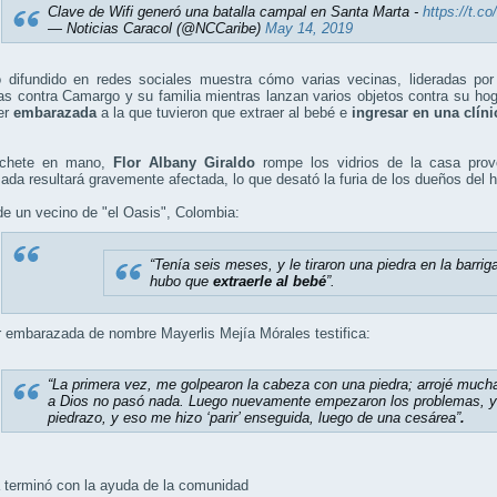
Clave de Wifi generó una batalla campal en Santa Marta -
https://t.
— Noticias Caracol (@NCCaribe)
May 14, 2019
o difundido en redes sociales muestra cómo varias vecinas, lideradas por 
s contra Camargo y su familia mientras lanzan varios objetos contra su ho
er
embarazada
a la que tuvieron que extraer al bebé e
ingresar en una clíni
chete en mano,
Flor Albany Giraldo
rompe los vidrios de la casa pro
da resultará gravemente afectada, lo que desató la furia de los dueños del 
e un vecino de "el Oasis", Colombia:
“Tenía seis meses, y le tiraron una piedra en la barriga
hubo que
extraerle al bebé
”.
 embarazada de nombre Mayerlis Mejía Mórales testifica:
“La primera vez, me golpearon la cabeza con una piedra; arrojé mucha 
a Dios no pasó nada. Luego nuevamente empezaron los problemas, yo
piedrazo, y eso me hizo ‘parir’ enseguida, luego de una cesárea”
.
 terminó con la ayuda de la comunidad