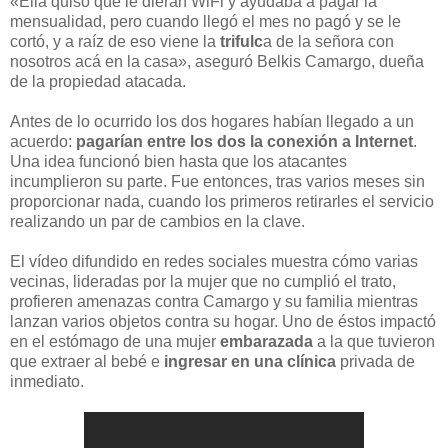
«Ella quiso que le dieran WiFi y ayudaba a pagar la
mensualidad, pero cuando llegó el mes no pagó y se le
cortó, y a raíz de eso viene la
trifulc
a de la señora con
nosotros acá en la casa», aseguró Belkis Camargo, dueña
de la propiedad atacada.
Antes de lo ocurrido los dos hogares habían llegado a un
acuerdo:
pagarían entre los dos la conexión a Internet
.
Una idea funcionó bien hasta que los atacantes
incumplieron su parte. Fue entonces, tras varios meses sin
proporcionar nada, cuando los primeros retirarles el servicio
realizando un par de cambios en la clave.
El vídeo difundido en redes sociales muestra cómo varias
vecinas, lideradas por la mujer que no cumplió el trato,
profieren amenazas contra Camargo y su familia mientras
lanzan varios objetos contra su hogar. Uno de éstos impactó
en el estómago de una mujer
embarazada
a la que tuvieron
que extraer al bebé e
ingresar en una clínica
privada de
inmediato.