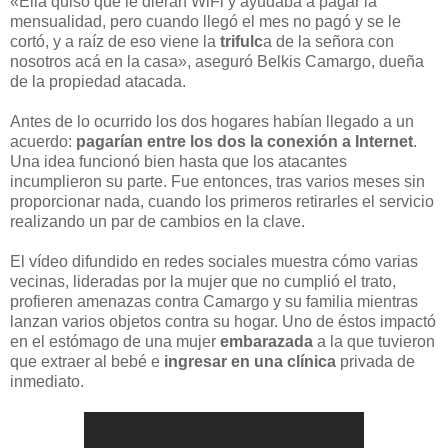
«Ella quiso que le dieran WiFi y ayudaba a pagar la
mensualidad, pero cuando llegó el mes no pagó y se le
cortó, y a raíz de eso viene la
trifulc
a de la señora con
nosotros acá en la casa», aseguró Belkis Camargo, dueña
de la propiedad atacada.
Antes de lo ocurrido los dos hogares habían llegado a un
acuerdo:
pagarían entre los dos la conexión a Internet
.
Una idea funcionó bien hasta que los atacantes
incumplieron su parte. Fue entonces, tras varios meses sin
proporcionar nada, cuando los primeros retirarles el servicio
realizando un par de cambios en la clave.
El vídeo difundido en redes sociales muestra cómo varias
vecinas, lideradas por la mujer que no cumplió el trato,
profieren amenazas contra Camargo y su familia mientras
lanzan varios objetos contra su hogar. Uno de éstos impactó
en el estómago de una mujer
embarazada
a la que tuvieron
que extraer al bebé e
ingresar en una clínica
privada de
inmediato.