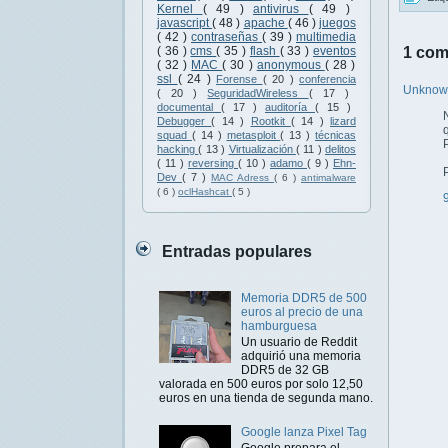
Kernel
( 49 )
antivirus
( 49 )
javascript
( 48 )
apache
( 46 )
juegos
( 42 )
contraseñas
( 39 )
multimedia
1 com
( 36 )
cms
( 35 )
flash
( 33 )
eventos
( 32 )
MAC
( 30 )
anonymous
( 28 )
ssl
( 24 )
Forense
( 20 )
conferencia
Unkno
( 20 )
SeguridadWireless
( 17 )
documental
( 17 )
auditoría
( 15 )
Debugger
( 14 )
Rootkit
( 14 )
lizard
squad
( 14 )
metasploit
( 13 )
técnicas
hacking
( 13 )
Virtualización
( 11 )
delitos
( 11 )
reversing
( 10 )
adamo
( 9 )
Ehn-
Dev
( 7 )
MAC Adress
( 6 )
antimalware
( 6 )
oclHashcat
( 5 )
Entradas populares
Memoria DDR5 de 500
euros al precio de una
hamburguesa
Un usuario de Reddit
adquirió una memoria
DDR5 de 32 GB
valorada en 500 euros por solo 12,50
euros en una tienda de segunda mano.
Google lanza Pixel Tag
Google prepara el