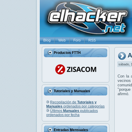
Blog
Web
Foro
RSS
Productos FTTH
A
sábado, 1
Con la 
vecinos
comunid
"porque 
Tutoriales y Manuales
afirmó.
Recopilación de
Tutoriales y
Manuales
ordenados por categorías
Últimos
Manuales
publicados
ordenados por fecha
Entradas Mensuales