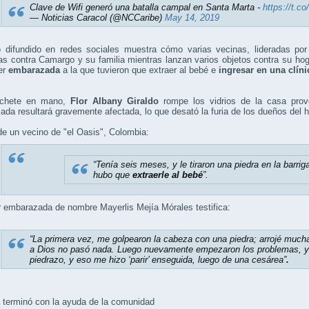
Clave de Wifi generó una batalla campal en Santa Marta -
https://t.
— Noticias Caracol (@NCCaribe)
May 14, 2019
o difundido en redes sociales muestra cómo varias vecinas, lideradas por 
s contra Camargo y su familia mientras lanzan varios objetos contra su ho
er
embarazada
a la que tuvieron que extraer al bebé e
ingresar en una clíni
chete en mano,
Flor Albany Giraldo
rompe los vidrios de la casa pro
da resultará gravemente afectada, lo que desató la furia de los dueños del 
e un vecino de "el Oasis", Colombia:
“Tenía seis meses, y le tiraron una piedra en la barriga
hubo que
extraerle al bebé
”.
 embarazada de nombre Mayerlis Mejía Mórales testifica:
“La primera vez, me golpearon la cabeza con una piedra; arrojé mucha 
a Dios no pasó nada. Luego nuevamente empezaron los problemas, yo
piedrazo, y eso me hizo ‘parir’ enseguida, luego de una cesárea”
.
 terminó con la ayuda de la comunidad