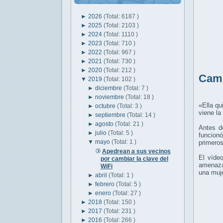
►
2026
(Total: 6187 )
►
2025
(Total: 2103 )
►
2024
(Total: 1110 )
►
2023
(Total: 710 )
►
2022
(Total: 967 )
►
2021
(Total: 730 )
►
2020
(Total: 212 )
Camb
▼
2019
(Total: 102 )
►
diciembre
(Total: 7 )
►
noviembre
(Total: 18 )
«Ella qu
►
octubre
(Total: 3 )
viene la
►
septiembre
(Total: 14 )
►
agosto
(Total: 21 )
Antes d
►
julio
(Total: 5 )
funcionó
▼
mayo
(Total: 1 )
primeros
Apedrean a sus vecinos
El víde
por cambiar la clave del
amenaza
WiFi
una muj
►
abril
(Total: 1 )
►
febrero
(Total: 5 )
►
enero
(Total: 27 )
►
2018
(Total: 150 )
►
2017
(Total: 231 )
►
2016
(Total: 266 )