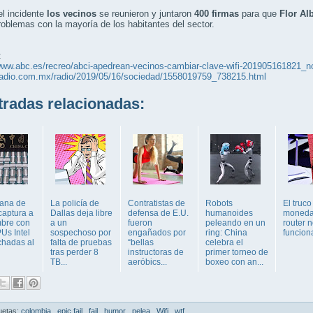
l incidente
los vecinos
se reunieron y juntaron
400 firmas
para que
Flor Al
roblemas con la mayoría de los habitantes del sector.
:
www.abc.es/recreo/abci-apedrean-vecinos-cambiar-clave-wifi-201905161821_no
wradio.com.mx/radio/2019/05/16/sociedad/1558019759_738215.html
adas relacionadas:
ana de
La policía de
Contratistas de
Robots
El truco
captura a
Dallas deja libre
defensa de E.U.
humanoides
moneda
bre con
a un
fueron
peleando en un
router 
Us Intel
sospechoso por
engañados por
ring: China
funcion
hadas al
falta de pruebas
“bellas
celebra el
tras perder 8
instructoras de
primer torneo de
TB...
aeróbics...
boxeo con an...
uetas:
colombia
,
epic fail
,
fail
,
humor
,
pelea
,
Wifi
,
wtf