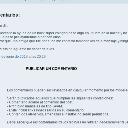
entarios :
wn
dijo...
Necesito la ayuda de un hack super chingon paso algo en un foro en la noche y no
que paso plis ayudenme a dar con ellos
Por que una amiga que fue por el no me contesta tampoco les deje mensaje y ning
Plisss no aguanto no saber de ellos
9 de junio de 2019 a las 20:29
PUBLICAR UN COMENTARIO
Los comentarios pueden ser revisados en cualquier momento por los modera
Serán publicados aquellos que cumplan las siguientes condiciones:
- Comentario acorde al contenido del post.
- Prohibido mensajes de tipo SPAM.
- Evite incluir links innecesarios en su comentario.
- Contenidos ofensivos, amenazas e insultos no serán permitidos.
Debe saber que los comentarios de los lectores no reflejan necesariamente la