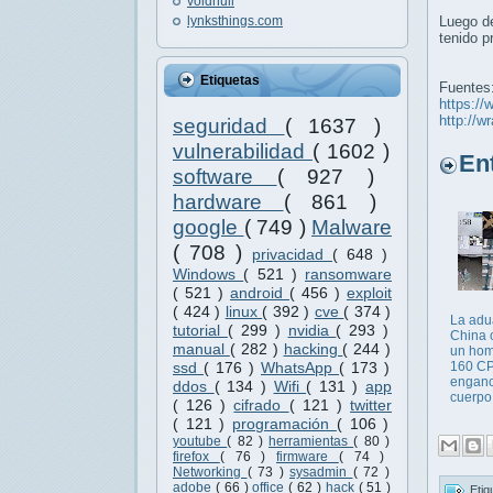
voidnull
lynksthings.com
Luego de
tenido p
Etiquetas
Fuentes
https://
http://
seguridad
( 1637 )
vulnerabilidad
( 1602 )
Entr
software
( 927 )
hardware
( 861 )
google
( 749 )
Malware
( 708 )
privacidad
( 648 )
Windows
( 521 )
ransomware
( 521 )
android
( 456 )
exploit
( 424 )
linux
( 392 )
cve
( 374 )
La adu
tutorial
( 299 )
nvidia
( 293 )
China 
manual
( 282 )
hacking
( 244 )
un hom
160 CP
ssd
( 176 )
WhatsApp
( 173 )
enganc
ddos
( 134 )
Wifi
( 131 )
app
cuerpo
( 126 )
cifrado
( 121 )
twitter
( 121 )
programación
( 106 )
youtube
( 82 )
herramientas
( 80 )
firefox
( 76 )
firmware
( 74 )
Networking
( 73 )
sysadmin
( 72 )
adobe
( 66 )
office
( 62 )
hack
( 51 )
Etiq