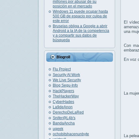
millones por abusar de su
posición en el mercado
Windows 11 puede ocupar hasta
500 GB de espacio por culpa de
este error
El víde
Bruselas obliga a Google a abrir
amenaza
Android a la IA de la competencia
una muj
y a compartir sus datos de
búsqueda
Con ma
embaraza
Blogroll
En voz d
Flu Project
Security At Work
We Live Security
Blog Segu-Info
HackPlayers
La mujer
TheHackerWay
CyberHades
La9deAnon
DerechoDeLaRed
Snifer@L4b's
BandaAncha
ugeek
ochobitshacenunbyte
La pelea