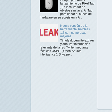
lanzamiento de Pixel Tag
, un localizador de
objetos similar al AirTag
para llenar el hueco de
hardware en su ecosistema A...
Nueva versión de la
herramienta Tinfoleak
1.5 con numerosas
mejoras
Tinfoleak permite extraer
y analizar información
relevante de la red Twitter mediante
técnicas OSINT ( Open-Source
Intelligence ). Si ya pe...