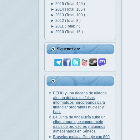
►
2015
(Total: 445 )
►
2014
(Total: 185 )
►
2013
(Total: 100 )
►
2012
(Total: 8 )
►
2011
(Total: 7 )
►
2010
(Total: 15 )
Síguenos en:
EEUU y una decena de aliados
alertan del uso de falsos
informáticos norcoreanos para
financiar programas nuclear y
balís
La Junta de Andalucía sufre un
ciberataque que compromete
datos de profesores y alumnos
almacenados en Séneca
Bruselas multa a Google con 890