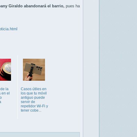
bany Giraldo
abandonará el barrio,
pues ha
ticia.html
 de la
Casos útiles en
 en el
los que tu móvil
no
antiguo puede
a
servir de
repetidor Wi-Fi y
tener cobe...