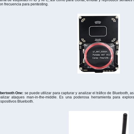
ama de etiquetas RFID y NFC, así como para clonar, emular y reproducir señales
on frecuencia para pentesting.
bertooth One:
se puede utilizar para capturar y analizar el tráfico de Bluetooth,
ealizar ataques man-in-the-middle. Es una poderosa herramienta para explor
ispositivos Bluetooth.