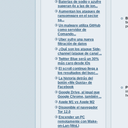
Baterías de sodio y azufre
superan 4x a las de ion...
Aumentan los ataques de
ransomware en el sector
B
sa...
t
Un malware utiliza GitHub
p
como servidor de
Comando...
Uber sufre una nueva
filtración de datos
¿Qué son los ataque Side-
channel (ataque de canal ...
Twitter Blue será un 30%
más caro desde iOs
El scroll continuo llega a
los resultados del busc...
La historia detrás del
botón «Me Gusta» de
Facebook
P
i
Google Drive, al igual que
h
Google Chrome, también ...
Apple M1 vs Apple M2
Disponible el navegador
Tor 12.0
Encender un PC
remotamente con Wake-
on-Lan (WoL)