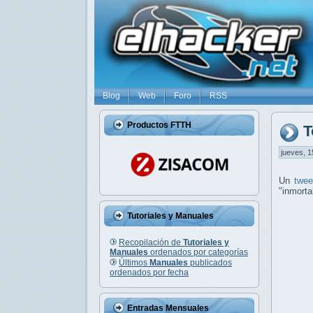
Blog
Web
Foro
RSS
Productos FTTH
T
jueves, 1
Un
twee
"inmorta
Tutoriales y Manuales
Recopilación de
Tutoriales y
Manuales
ordenados por categorías
Últimos
Manuales
publicados
ordenados por fecha
Entradas Mensuales