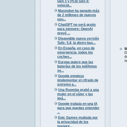
Gen 3 y PCIe Gen 4:
velocid...
Mastodon ha ganado más
de 2 millones de nuevos
usu...
ChatGPT no será gratis
para siempre: OpenAI
prevé ...
Disponible nueva versión
Tails: 5.8, la distro bas...
En España, en caso de
W
emergencia, todos los
D
coches...
d
s
Europa quiere que las
baterías de los teléfonos
se...
Google empieza
implementar el cifrado de
extremo a...
Una Roomba grabó a una
mujer en el váter y las
imá...
Google trabaja en una IA
para que puedas entender
...
Epic Games multada por
la privacidad de los
menore...