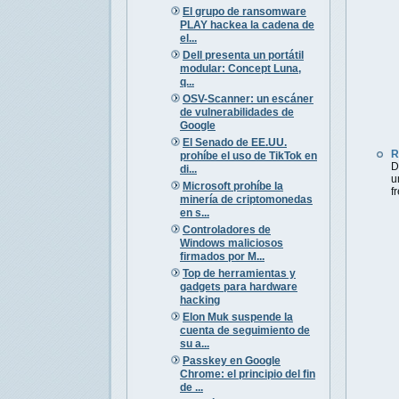
El grupo de ransomware
PLAY hackea la cadena de
el...
Dell presenta un portátil
modular: Concept Luna,
q...
OSV-Scanner: un escáner
de vulnerabilidades de
Google
El Senado de EE.UU.
R
prohíbe el uso de TikTok en
D
di...
u
Microsoft prohíbe la
f
minería de criptomonedas
en s...
Controladores de
Windows maliciosos
firmados por M...
Top de herramientas y
gadgets para hardware
hacking
Elon Muk suspende la
cuenta de seguimiento de
su a...
Passkey en Google
Chrome: el principio del fin
de ...