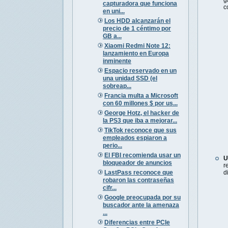
g
capturadora que funciona
c
en uni...
Los HDD alcanzarán el
precio de 1 céntimo por
GB a...
Xiaomi Redmi Note 12:
lanzamiento en Europa
inminente
Espacio reservado en un
una unidad SSD (el
sobreap...
Francia multa a Microsoft
con 60 millones $ por us...
George Hotz, el hacker de
la PS3 que iba a mejorar...
TikTok reconoce que sus
empleados espiaron a
perio...
El FBI recomienda usar un
U
bloqueador de anuncios
r
LastPass reconoce que
d
robaron las contraseñas
cifr...
Google preocupada por su
buscador ante la amenaza
...
Diferencias entre PCIe