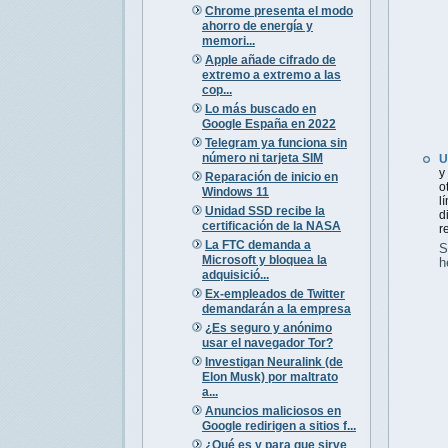
Chrome presenta el modo
ahorro de energía y
memori...
Apple añade cifrado de
extremo a extremo a las
cop...
Lo más buscado en
Google España en 2022
Telegram ya funciona sin
número ni tarjeta SIM
U
y
Reparación de inicio en
o
Windows 11
l
Unidad SSD recibe la
d
certificación de la NASA
r
La FTC demanda a
S
Microsoft y bloquea la
h
adquisició...
Ex-empleados de Twitter
demandarán a la empresa
¿Es seguro y anónimo
usar el navegador Tor?
Investigan Neuralink (de
Elon Musk) por maltrato
a...
Anuncios maliciosos en
Google redirigen a sitios f...
¿Qué es y para que sirve