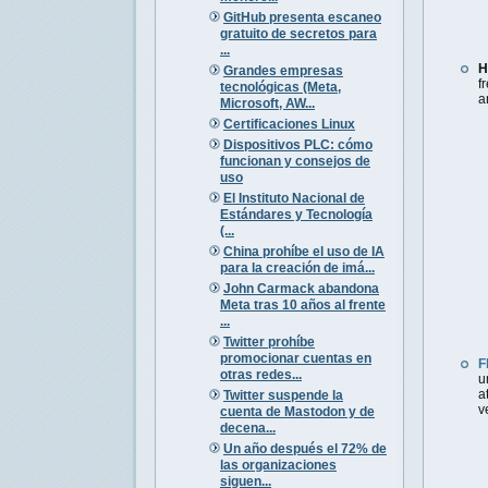
GitHub presenta escaneo
gratuito de secretos para
...
H
Grandes empresas
f
tecnológicas (Meta,
a
Microsoft, AW...
Certificaciones Linux
Dispositivos PLC: cómo
funcionan y consejos de
uso
El Instituto Nacional de
Estándares y Tecnología
(...
China prohíbe el uso de IA
para la creación de imá...
John Carmack abandona
Meta tras 10 años al frente
...
Twitter prohíbe
promocionar cuentas en
F
otras redes...
u
a
Twitter suspende la
v
cuenta de Mastodon y de
decena...
Un año después el 72% de
las organizaciones
siguen...