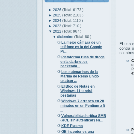
►
2026
(Total: 6173 )
►
2025
(Total: 2103 )
►
2024
(Total: 1110 )
►
2023
(Total: 710 )
▼
2022
(Total: 967 )
▼
diciembre
(Total: 80 )
La mejor cámara de un
El uso d
teléfono es la del Google
contra 
Pi...
nosotros
Plataforma rusa de droga
C
en la darknet es
u
hackeada...
P
Los submarinos de la
e
Marina de Reino Unido
usaban ...
El Bloc de Notas en
Windows 11 tendrá
pestañas
Windows 7 arranca en 28
minutos en un Pentium a 5
...
Vulnerabilidad crítica SMB
(RCE sin autenticar) en...
KDE Plasma
P
GB Inceptor es una