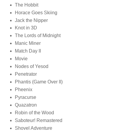
The Hobbit
Horace Goes Skiing
Jack the Nipper
Knot in 3D
The Lords of Midnight
Manic Miner
Match Day II
Movie
Nodes of Yesod
Penetrator
Phantis (Game Over II)
Pheenix
Pyracurse
Quazatron
Robin of the Wood
Saboteur! Remastered
Shovel Adventure