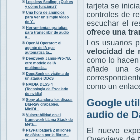
Lossless Scaling: ¿Qué es
tarjeta se inic
y cómo funciona?
Una hora de anuncios
controles de r
para ver un simple vídeo
escuchar el re
de Y...
Herramientas gratuitas
ofrece una tra
para transcribir de audio
a...
Los usuarios 
OpenAI Operator: el
agente de IA que
velocidad de 
automatiza ta...
como lo hacen 
DeepSeek Janus-Pro-7B,
otro modelo de IA
añade una se
multimoda...
DeepSeek es víctima de
correspondien
un ataque DDoS
NVIDIA DLSS 4
como un enlace
(Tecnología de Escalado
de nvidia)
Google util
Sony abandona los discos
Blu-Ray grabables,
MiniDi...
audio de Da
Vulnerabilidad en el
framework Llama Stack de
Meta...
El nuevo expe
PayPal pagará 2 millones
de dólares por la filtrac...
Overviews de 