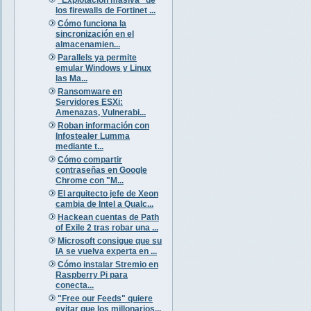
los firewalls de Fortinet ...
Cómo funciona la
sincronización en el
almacenamien...
Parallels ya permite
emular Windows y Linux
las Ma...
Ransomware en
Servidores ESXi:
Amenazas, Vulnerabi...
Roban información con
Infostealer Lumma
mediante t...
Cómo compartir
contraseñas en Google
Chrome con "M...
El arquitecto jefe de Xeon
cambia de Intel a Qualc...
Hackean cuentas de Path
of Exile 2 tras robar una ...
Microsoft consigue que su
IA se vuelva experta en ...
Cómo instalar Stremio en
Raspberry Pi para
conecta...
"Free our Feeds" quiere
evitar que los millonarios...