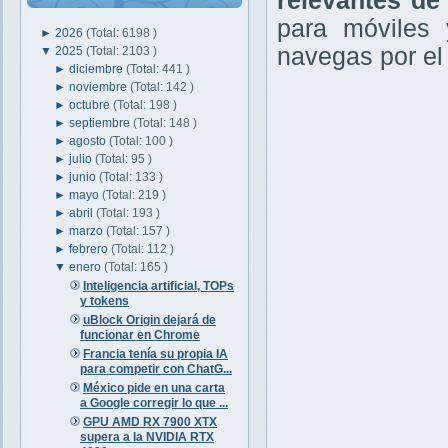
relevantes de
para móviles 
►
2026
(Total: 6198 )
navegas por el
▼
2025
(Total: 2103 )
►
diciembre
(Total: 441 )
►
noviembre
(Total: 142 )
►
octubre
(Total: 198 )
►
septiembre
(Total: 148 )
►
agosto
(Total: 100 )
►
julio
(Total: 95 )
►
junio
(Total: 133 )
►
mayo
(Total: 219 )
►
abril
(Total: 193 )
►
marzo
(Total: 157 )
►
febrero
(Total: 112 )
▼
enero
(Total: 165 )
Inteligencia artificial, TOPs
y tokens
uBlock Origin dejará de
funcionar en Chrome
Francia tenía su propia IA
para competir con ChatG...
México pide en una carta
a Google corregir lo que ...
GPU AMD RX 7900 XTX
supera a la NVIDIA RTX