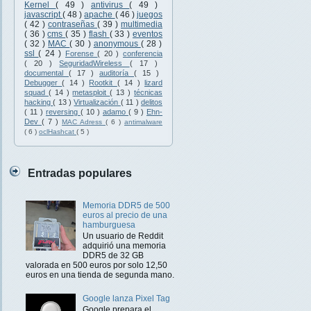
Kernel
( 49 )
antivirus
( 49 )
javascript
( 48 )
apache
( 46 )
juegos
( 42 )
contraseñas
( 39 )
multimedia
( 36 )
cms
( 35 )
flash
( 33 )
eventos
( 32 )
MAC
( 30 )
anonymous
( 28 )
ssl
( 24 )
Forense
( 20 )
conferencia
( 20 )
SeguridadWireless
( 17 )
documental
( 17 )
auditoría
( 15 )
Debugger
( 14 )
Rootkit
( 14 )
lizard
squad
( 14 )
metasploit
( 13 )
técnicas
hacking
( 13 )
Virtualización
( 11 )
delitos
( 11 )
reversing
( 10 )
adamo
( 9 )
Ehn-
Dev
( 7 )
MAC Adress
( 6 )
antimalware
( 6 )
oclHashcat
( 5 )
Entradas populares
Memoria DDR5 de 500
euros al precio de una
hamburguesa
Un usuario de Reddit
adquirió una memoria
DDR5 de 32 GB
valorada en 500 euros por solo 12,50
euros en una tienda de segunda mano.
Google lanza Pixel Tag
Google prepara el