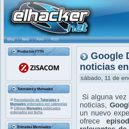
Blog
Web
Foro
RSS
Productos FTTH
Google D
noticias e
sábado, 11 de ene
Tutoriales y Manuales
Si alguna vez
Recopilación de
Tutoriales y
noticias,
Goog
Manuales
ordenados por categorías
Últimos
Manuales
publicados
un nuevo exper
ordenados por fecha
ofrece
episo
Entradas Mensuales