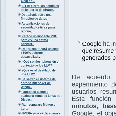
4090 en...
El FBI cierra los dominios
de los foros de pirater...
DeepSeek sufre una
filtración de datos
Actualizaciones de
seguridad críticas para
iPhone,...
Parece un inocente PDF,
pero es una estafa
Google ha i
bancari...
DeepSeek tendrá un clon
que resume t
«100% abierto»
generados p
desarrollad...
¿Qué son los tokens en el
contexto de los LLM?
¿Qué es el destilado de
una LLM?
De acuerdo
Se saltan el sistema de
experimento d
cifrado BitLocker de
Windo...
usuarios resú
Facebook bloquea
cualquier tema de Linux de
Esta funció
Distro...
minutos, bas
Ramsomware Makop y
Lynx
Google, el obj
NVIDIA pide explicaciones