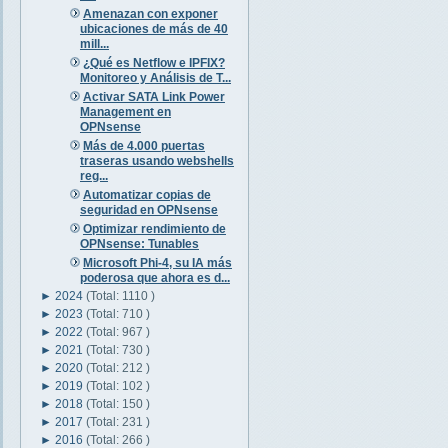
Amenazan con exponer
ubicaciones de más de 40
mill...
¿Qué es Netflow e IPFIX?
Monitoreo y Análisis de T...
Activar SATA Link Power
Management en
OPNsense
Más de 4.000 puertas
traseras usando webshells
reg...
Automatizar copias de
seguridad en OPNsense
Optimizar rendimiento de
OPNsense: Tunables
Microsoft Phi-4, su IA más
poderosa que ahora es d...
►
2024
(Total: 1110 )
►
2023
(Total: 710 )
►
2022
(Total: 967 )
►
2021
(Total: 730 )
►
2020
(Total: 212 )
►
2019
(Total: 102 )
►
2018
(Total: 150 )
►
2017
(Total: 231 )
►
2016
(Total: 266 )