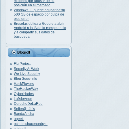
millones por abusar de su
posición en el mercado
Windows 11 puede ocupar hasta
500 GB de espacio por culpa de
este error
Bruselas obliga a Google a abrir
Android a la IA de la competencia
y a compartir sus datos de
búsqueda
Blogroll
Flu Project
Security At Work
We Live Security
Blog Segu-Info
HackPlayers
TheHackerWay
CyberHades
La9deAnon
DerechoDeLaRed
Snifer@L4b's
BandaAncha
ugeek
ochobitshacenunbyte
voidnull