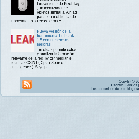
lanzamiento de Pixel Tag
, un localizador de
objetos similar al AirTag
para llenar el hueco de
hardware en su ecosistema A...
Nueva versión de la
herramienta Tinfoleak
1.5 con numerosas
mejoras
Tinfoleak permite extraer
y analizar información
relevante de la red Twitter mediante
técnicas OSINT ( Open-Source
Intelligence ). Si ya pe...
Copyleft © 2
Usamos Cookies pr
Los contenidos de este blog es