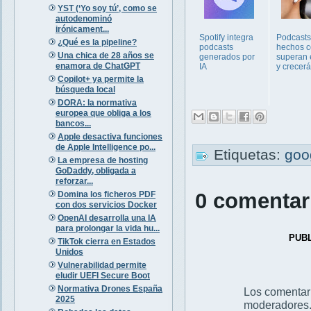
YST (‘Yo soy tú’, como se
autodenominó
irónicament...
Spotify integra
Podcasts
¿Qué es la pipeline?
podcasts
hechos c
Una chica de 28 años se
generados por
superan 
enamora de ChatGPT
IA
y crecer
Copilot+ ya permite la
búsqueda local
DORA: la normativa
europea que obliga a los
bancos...
Apple desactiva funciones
de Apple Intelligence po...
Etiquetas:
goo
La empresa de hosting
GoDaddy, obligada a
reforzar...
0 comentar
Domina los ficheros PDF
con dos servicios Docker
OpenAI desarrolla una IA
para prolongar la vida hu...
PUB
TikTok cierra en Estados
Unidos
Vulnerabilidad permite
eludir UEFI Secure Boot
Normativa Drones España
Los comentar
2025
moderadores