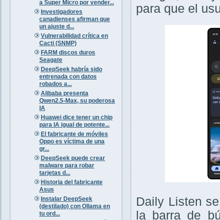
a Super Micro por vender...
para que el us
Investigadores
canadienses afirman que
un ajuste d...
Vulnerabilidad crítica en
Cacti (SNMP)
FARM discos duros
Seagate
DeepSeek habría sido
entrenada con datos
robados a...
Alibaba presenta
Qwen2.5-Max, su poderosa
IA
Huawei dice tener un chip
para IA igual de potente...
El fabricante de móviles
Oppo es víctima de una
gr...
DeepSeek puede crear
malware para robar
tarjetas d...
Historia del fabricante
Asus
Daily Listen s
Instalar DeepSeek
(destilado) con Ollama en
la barra de b
tu ord...