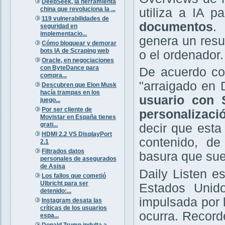
DeepSeek, la herramienta
china que revoluciona la ...
utiliza a IA p
119 vulnerabilidades de
documentos
.
seguridad en
implementacio...
genera un res
Cómo bloquear y demorar
bots IA de Scraping web
o el ordenador.
Oracle, en negociaciones
con ByteDance para
De acuerdo con
compra...
"arraigado en 
Descubren que Elon Musk
hacía trampas en los
usuario con 
juego...
Por ser cliente de
personalizac
Movistar en España tienes
grati...
decir que esta
HDMI 2.2 VS DisplayPort
contenido, de
2.1
Filtrados datos
basura que sue
personales de asegurados
de Asisa
Daily Listen e
Los fallos que cometió
Ulbricht para ser
Estados Unido
detenido:...
impulsada por 
Instagram desata las
críticas de los usuarios
ocurra. Record
espa...
Donald Trump indulta a