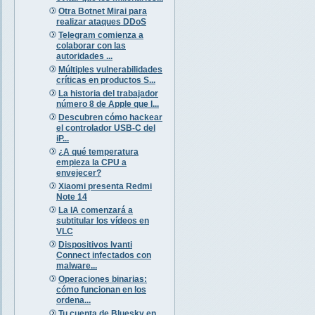
Otra Botnet Mirai para
realizar ataques DDoS
Telegram comienza a
colaborar con las
autoridades ...
Múltiples vulnerabilidades
críticas en productos S...
La historia del trabajador
número 8 de Apple que l...
Descubren cómo hackear
el controlador USB-C del
iP...
¿A qué temperatura
empieza la CPU a
envejecer?
Xiaomi presenta Redmi
Note 14
La IA comenzará a
subtitular los vídeos en
VLC
Dispositivos Ivanti
Connect infectados con
malware...
Operaciones binarias:
cómo funcionan en los
ordena...
Tu cuenta de Bluesky en