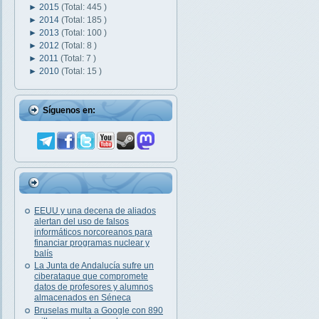
►
2015
(Total: 445 )
►
2014
(Total: 185 )
►
2013
(Total: 100 )
►
2012
(Total: 8 )
►
2011
(Total: 7 )
►
2010
(Total: 15 )
Síguenos en:
EEUU y una decena de aliados
alertan del uso de falsos
informáticos norcoreanos para
financiar programas nuclear y
balís
La Junta de Andalucía sufre un
ciberataque que compromete
datos de profesores y alumnos
almacenados en Séneca
Bruselas multa a Google con 890