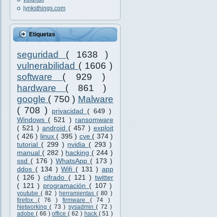
lynksthings.com
Etiquetas
seguridad
( 1638 )
vulnerabilidad
( 1606 )
software
( 929 )
hardware
( 861 )
google
( 750 )
Malware
( 708 )
privacidad
( 649 )
Windows
( 521 )
ransomware
( 521 )
android
( 457 )
exploit
( 426 )
linux
( 395 )
cve
( 374 )
tutorial
( 299 )
nvidia
( 293 )
manual
( 282 )
hacking
( 244 )
ssd
( 176 )
WhatsApp
( 173 )
ddos
( 134 )
Wifi
( 131 )
app
( 126 )
cifrado
( 121 )
twitter
( 121 )
programación
( 107 )
youtube
( 82 )
herramientas
( 80 )
firefox
( 76 )
firmware
( 74 )
Networking
( 73 )
sysadmin
( 72 )
adobe
( 66 )
office
( 62 )
hack
( 51 )