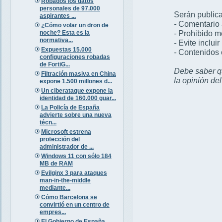
Robados los datos
personales de 97.000
Serán publica
aspirantes ...
- Comentario 
¿Cómo volar un dron de
- Prohibido 
noche? Esta es la
normativa...
- Evite inclui
Expuestas 15.000
- Contenidos 
configuraciones robadas
de FortiG...
Debe saber qu
Filtración masiva en China
la opinión de
expone 1.500 millones d...
Un ciberataque expone la
identidad de 160.000 guar...
La Policía de España
advierte sobre una nueva
técn...
Microsoft estrena
protección del
administrador de ...
Windows 11 con sólo 184
MB de RAM
Evilginx 3 para ataques
man-in-the-middle
mediante...
Cómo Barcelona se
convirtió en un centro de
empres...
El Gobierno de España