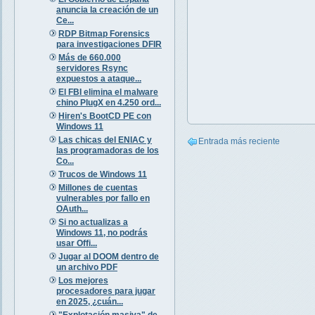
anuncia la creación de un
Ce...
RDP Bitmap Forensics
para investigaciones DFIR
Más de 660.000
servidores Rsync
expuestos a ataque...
El FBI elimina el malware
chino PlugX en 4.250 ord...
Hiren's BootCD PE con
Windows 11
Las chicas del ENIAC y
Entrada más reciente
las programadoras de los
Co...
Trucos de Windows 11
Millones de cuentas
vulnerables por fallo en
OAuth...
Si no actualizas a
Windows 11, no podrás
usar Offi...
Jugar al DOOM dentro de
un archivo PDF
Los mejores
procesadores para jugar
en 2025, ¿cuán...
"Explotación masiva" de