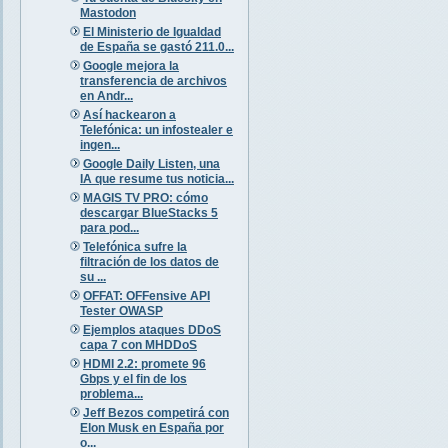
Mastodon
El Ministerio de Igualdad
de España se gastó 211.0...
Google mejora la
transferencia de archivos
en Andr...
Así hackearon a
Telefónica: un infostealer e
ingen...
Google Daily Listen, una
IA que resume tus noticia...
MAGIS TV PRO: cómo
descargar BlueStacks 5
para pod...
Telefónica sufre la
filtración de los datos de
su ...
OFFAT: OFFensive API
Tester OWASP
Ejemplos ataques DDoS
capa 7 con MHDDoS
HDMI 2.2: promete 96
Gbps y el fin de los
problema...
Jeff Bezos competirá con
Elon Musk en España por
o...