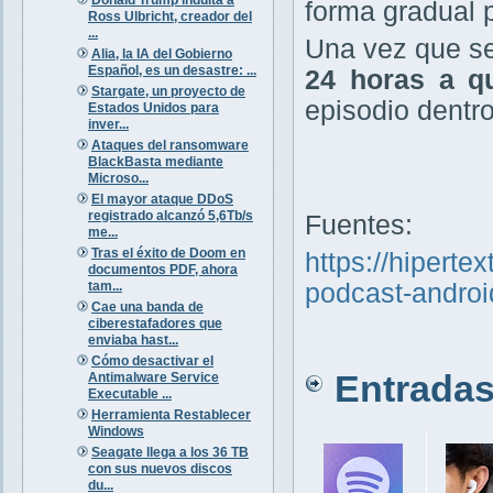
forma gradual p
Ross Ulbricht, creador del
...
Una vez que se
Alia, la IA del Gobierno
Español, es un desastre: ...
24 horas a q
Stargate, un proyecto de
episodio dentr
Estados Unidos para
inver...
Ataques del ransomware
BlackBasta mediante
Microso...
El mayor ataque DDoS
registrado alcanzó 5,6Tb/s
Fuentes:
me...
Tras el éxito de Doom en
https://hiperte
documentos PDF, ahora
tam...
podcast-androi
Cae una banda de
ciberestafadores que
enviaba hast...
Cómo desactivar el
Entradas 
Antimalware Service
Executable ...
Herramienta Restablecer
Windows
Seagate llega a los 36 TB
con sus nuevos discos
du...