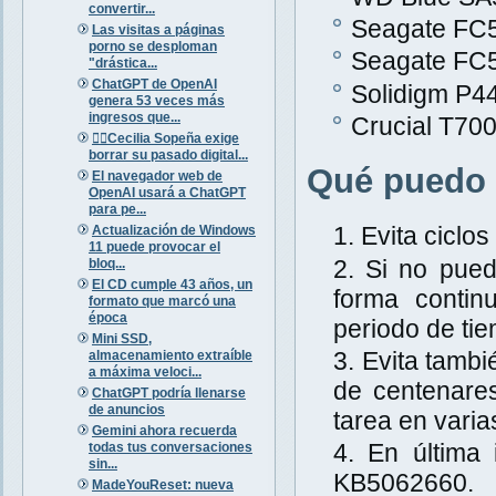
convertir...
Seagate FC
Las visitas a páginas
porno se desploman
Seagate FC
"drástica...
ChatGPT de OpenAI
Solidigm P4
genera 53 veces más
ingresos que...
Crucial T70
🚴‍♀️Cecilia Sopeña exige
borrar su pasado digital...
Qué puedo h
El navegador web de
OpenAI usará a ChatGPT
para pe...
Evita ciclo
Actualización de Windows
11 puede provocar el
Si no pued
bloq...
El CD cumple 43 años, un
forma contin
formato que marcó una
época
periodo de ti
Mini SSD,
Evita tambi
almacenamiento extraíble
a máxima veloci...
de centenares
ChatGPT podría llenarse
de anuncios
tarea en varia
Gemini ahora recuerda
En última 
todas tus conversaciones
sin...
KB5062660.
MadeYouReset: nueva