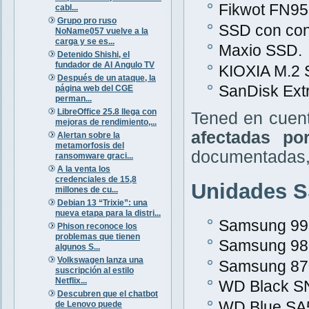
Fikwot FN95
cabl...
Grupo pro ruso
SSD con con
NoName057 vuelve a la
carga y se es...
Maxio SSD.
Detenido Shishi, el
fundador de AI Angulo TV
KIOXIA M.2 
Después de un ataque, la
SanDisk Ex
página web del CGE
perman...
LibreOffice 25.8 llega con
Tened en cuen
mejoras de rendimiento,...
afectadas po
Alertan sobre la
metamorfosis del
documentadas, 
ransomware graci...
A la venta los
credenciales de 15,8
Unidades S
millones de cu...
Debian 13 “Trixie”: una
nueva etapa para la distri...
Samsung 99
Phison reconoce los
problemas que tienen
Samsung 98
algunos S...
Volkswagen lanza una
Samsung 87
suscripción al estilo
Netflix...
WD Black S
Descubren que el chatbot
WD Blue SA5
de Lenovo puede