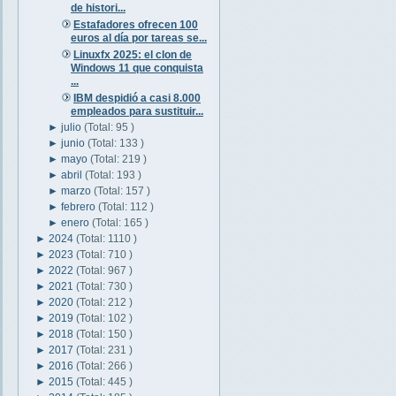
de histori...
Estafadores ofrecen 100
euros al día por tareas se...
Linuxfx 2025: el clon de
Windows 11 que conquista
...
IBM despidió a casi 8.000
empleados para sustituir...
►
julio
(Total: 95 )
►
junio
(Total: 133 )
►
mayo
(Total: 219 )
►
abril
(Total: 193 )
►
marzo
(Total: 157 )
►
febrero
(Total: 112 )
►
enero
(Total: 165 )
►
2024
(Total: 1110 )
►
2023
(Total: 710 )
►
2022
(Total: 967 )
►
2021
(Total: 730 )
►
2020
(Total: 212 )
►
2019
(Total: 102 )
►
2018
(Total: 150 )
►
2017
(Total: 231 )
►
2016
(Total: 266 )
►
2015
(Total: 445 )