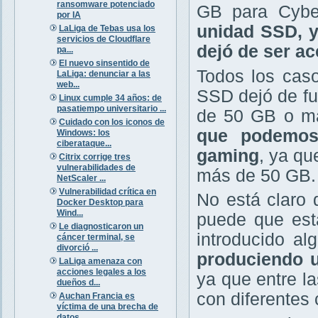
ransomware potenciado
GB para Cyb
por IA
unidad SSD, y 
LaLiga de Tebas usa los
servicios de Cloudflare
dejó de ser ac
pa...
El nuevo sinsentido de
Todos los cas
LaLiga: denunciar a las
web...
SSD dejó de fun
Linux cumple 34 años: de
pasatiempo universitario ...
de 50 GB o má
Cuidado con los iconos de
que podemos
Windows: los
ciberataque...
gaming
, ya qu
Citrix corrige tres
vulnerabilidades de
más de 50 GB.
NetScaler ...
Vulnerabilidad crítica en
No está claro 
Docker Desktop para
Wind...
puede que est
Le diagnosticaron un
introducido a
cáncer terminal, se
divorció ...
produciendo u
LaLiga amenaza con
acciones legales a los
ya que entre l
dueños d...
con diferentes
Auchan Francia es
víctima de una brecha de
datos