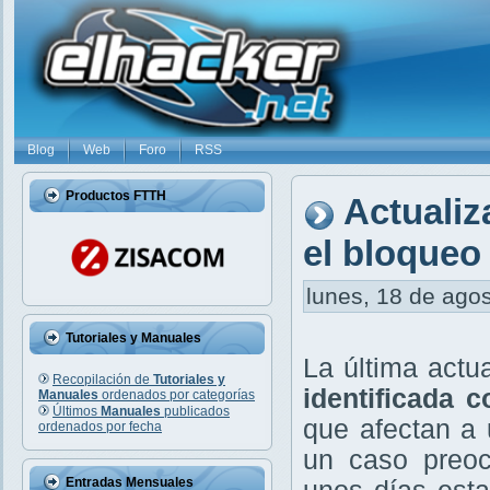
Blog
Web
Foro
RSS
Productos FTTH
Actuali
el bloqueo
lunes, 18 de agos
Tutoriales y Manuales
La última actu
Recopilación de
Tutoriales y
identificada
Manuales
ordenados por categorías
Últimos
Manuales
publicados
que afectan a
ordenados por fecha
un caso preo
Entradas Mensuales