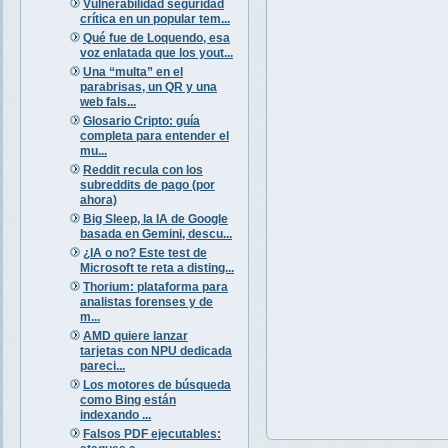
Vulnerabilidad seguridad
crítica en un popular tem...
Qué fue de Loquendo, esa
voz enlatada que los yout...
Una “multa” en el
parabrisas, un QR y una
web fals...
Glosario Cripto: guía
completa para entender el
mu...
Reddit recula con los
subreddits de pago (por
ahora)
Big Sleep, la IA de Google
basada en Gemini, descu...
¿IA o no? Este test de
Microsoft te reta a disting...
Thorium: plataforma para
analistas forenses y de
m...
AMD quiere lanzar
tarjetas con NPU dedicada
pareci...
Los motores de búsqueda
como Bing están
indexando ...
Falsos PDF ejecutables: