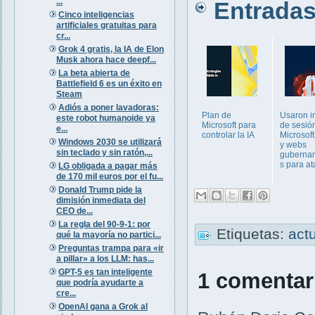
...
Entradas 
Cinco inteligencias
artificiales gratuitas para
cr...
Grok 4 gratis, la IA de Elon
Musk ahora hace deepf...
La beta abierta de
Battlefield 6 es un éxito en
Steam
Adiós a poner lavadoras:
Plan de
Usaron i
este robot humanoide ya
Microsoft para
de sesió
e...
controlar la IA
Microsof
Windows 2030 se utilizará
y webs
sin teclado y sin ratón,...
guberna
s para at
LG obligada a pagar más
de 170 mil euros por el fu...
Donald Trump pide la
dimisión inmediata del
CEO de...
La regla del 90-9-1: por
Etiquetas:
act
qué la mayoría no partici...
Preguntas trampa para «ir
a pillar» a los LLM: has...
GPT-5 es tan inteligente
1 comentar
que podría ayudarte a
cre...
OpenAI gana a Grok al