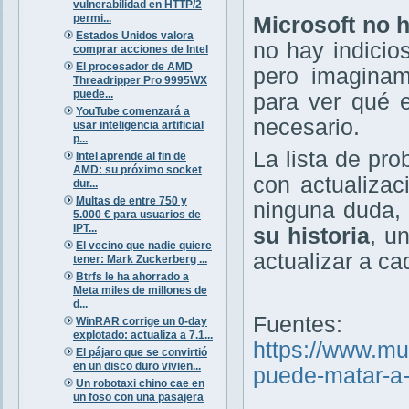
vulnerabilidad en HTTP/2
permi...
Microsoft no 
Estados Unidos valora
no hay indicio
comprar acciones de Intel
El procesador de AMD
pero imaginam
Threadripper Pro 9995WX
puede...
para ver qué 
YouTube comenzará a
necesario.
usar inteligencia artificial
p...
La lista de pr
Intel aprende al fin de
AMD: su próximo socket
con actualiza
dur...
Multas de entre 750 y
ninguna duda,
5.000 € para usuarios de
IPT...
su historia
, u
El vecino que nadie quiere
actualizar a ca
tener: Mark Zuckerberg ...
Btrfs le ha ahorrado a
Meta miles de millones de
d...
Fuentes:
WinRAR corrige un 0-day
explotado: actualiza a 7.1...
https://www.m
El pájaro que se convirtió
en un disco duro vivien...
puede-matar-a-
Un robotaxi chino cae en
un foso con una pasajera