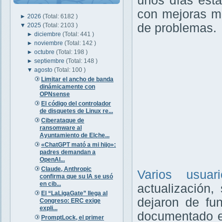
unos días esta
con mejoras mu
►
2026
(Total: 6182 )
de problemas.
▼
2025
(Total: 2103 )
►
diciembre
(Total: 441 )
►
noviembre
(Total: 142 )
►
octubre
(Total: 198 )
►
septiembre
(Total: 148 )
▼
agosto
(Total: 100 )
Limitar el ancho de banda
dinámicamente con
OPNsense
El código del controlador
de disquetes de Linux re...
Ciberataque de
ransomware al
Ayuntamiento de Elche...
«ChatGPT mató a mi hijo»:
padres demandan a
OpenAI...
Claude, Anthropic
Varios usuar
confirma que su IA se usó
en cib...
actualización
El “LaLigaGate” llega al
dejaron de fu
Congreso: ERC exige
expli...
documentado es
PromptLock, el primer