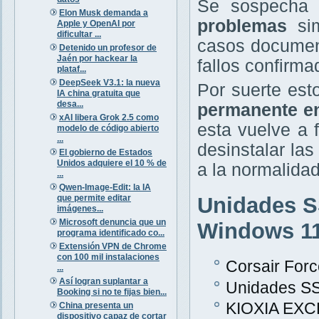
Se sospecha
Elon Musk demanda a
problemas
sim
Apple y OpenAI por
dificultar ...
casos documen
Detenido un profesor de
Jaén por hackear la
fallos confirm
plataf...
DeepSeek V3.1: la nueva
Por suerte est
IA china gratuita que
desa...
permanente en
xAI libera Grok 2.5 como
esta vuelve a f
modelo de código abierto
...
desinstalar la
El gobierno de Estados
Unidos adquiere el 10 % de
a la normalidad
...
Qwen-Image-Edit: la IA
que permite editar
Unidades S
imágenes...
Microsoft denuncia que un
Windows 1
programa identificado co...
Extensión VPN de Chrome
con 100 mil instalaciones
Corsair For
...
Así logran suplantar a
Unidades SS
Booking si no te fijas bien...
KIOXIA EXC
China presenta un
dispositivo capaz de cortar