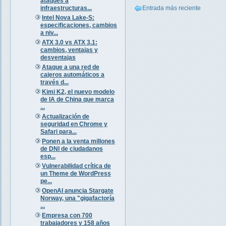
ataques a
infraestructuras...
Entrada más reciente
Intel Nova Lake-S:
especificaciones, cambios
a niv...
ATX 3.0 vs ATX 3.1:
cambios, ventajas y
desventajas
Ataque a una red de
cajeros automáticos a
través d...
Kimi K2, el nuevo modelo
de IA de China que marca
...
Actualización de
seguridad en Chrome y
Safari para...
Ponen a la venta millones
de DNI de ciudadanos
esp...
Vulnerabilidad crítica de
un Theme de WordPress
pe...
OpenAI anuncia Stargate
Norway, una "gigafactoría
...
Empresa con 700
trabajadores y 158 años