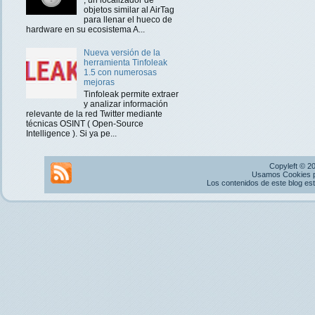
objetos similar al AirTag
para llenar el hueco de
hardware en su ecosistema A...
Nueva versión de la
herramienta Tinfoleak
1.5 con numerosas
mejoras
Tinfoleak permite extraer
y analizar información
relevante de la red Twitter mediante
técnicas OSINT ( Open-Source
Intelligence ). Si ya pe...
Copyleft © 2
Usamos Cookies pr
Los contenidos de este blog es