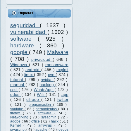
Etiquetas
seguridad
( 1637 )
vulnerabilidad
( 1602 )
software
( 925 )
hardware
( 860 )
google
( 749 )
Malware
( 708 )
privacidad
( 648 )
Windows
( 521 )
ransomware
( 521 )
android
( 456 )
exploit
( 424 )
linux
( 392 )
cve
( 374 )
tutorial
( 299 )
nvidia
( 292 )
manual
( 282 )
hacking
( 244 )
ssd
( 176 )
WhatsApp
( 173 )
ddos
( 134 )
Wifi
( 131 )
app
( 126 )
cifrado
( 121 )
twitter
( 121 )
programación
( 105 )
youtube
( 82 )
herramientas
( 80 )
firefox
( 76 )
firmware
( 74 )
Networking
( 73 )
sysadmin
( 72 )
adobe
( 66 )
office
( 62 )
hack
( 51 )
Kernel
( 49 )
antivirus
( 49 )
javascript
( 48 )
apache
( 46 )
juegos