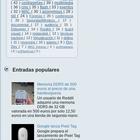
( 42 )
contraseñas
( 39 )
multimedia
( 36 )
cms
( 35 )
flash
( 33 )
eventos
( 32 )
MAC
( 30 )
anonymous
( 28 )
ssl
( 24 )
Forense
( 20 )
conferencia
( 20 )
SeguridadWireless
( 17 )
documental
( 17 )
auditoría
( 15 )
Debugger
( 14 )
Rootkit
( 14 )
lizard
squad
( 14 )
metasploit
( 13 )
técnicas
hacking
( 13 )
Virtualización
( 11 )
delitos
( 11 )
reversing
( 10 )
adamo
( 9 )
Ehn-
Dev
( 7 )
MAC Adress
( 6 )
antimalware
( 6 )
oclHashcat
( 5 )
Entradas populares
Memoria DDR5 de 500
euros al precio de una
hamburguesa
Un usuario de Reddit
adquirió una memoria
DDR5 de 32 GB
valorada en 500 euros por solo 12,50
euros en una tienda de segunda mano.
Google lanza Pixel Tag
Google prepara el
lanzamiento de Pixel Tag
, un localizador de