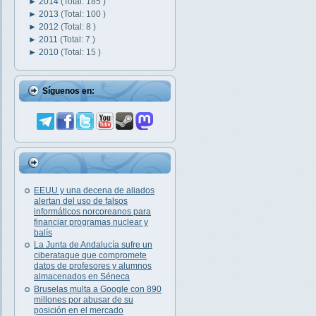
►
2014
(Total: 185 )
►
2013
(Total: 100 )
►
2012
(Total: 8 )
►
2011
(Total: 7 )
►
2010
(Total: 15 )
Síguenos en:
EEUU y una decena de aliados
alertan del uso de falsos
informáticos norcoreanos para
financiar programas nuclear y
balís
La Junta de Andalucía sufre un
ciberataque que compromete
datos de profesores y alumnos
almacenados en Séneca
Bruselas multa a Google con 890
millones por abusar de su
posición en el mercado