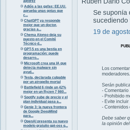
Rubén Dario Corr
ajedrez
Adiós a las gafas: EE.UU.
aprueba unas gotas que
Se suponía q
c...
sucediendo t
ChatGPT ya responde
mejor que un doctor,
gracias a...
19 de agost
Chema Alonso deja su
puesto en el Comité
Técnico d...
PUB
GPT-5 es una bestia en
programación: puede
desarro...
Microsoft crea una IA que
detecta malware sin
Los comentar
ayud...
moderadores
Tesla, declarada culpable
por un atropello mortal
Serán publica
Battlefield 6 rinde un 42%
- Comentario 
mejor en un Ryzen 7 980...
- Prohibido 
Spotify sube de precio y el
- Evite inclui
plan individual pasa a...
- Contenidos 
Genie 3: la nueva frontera
de Google DeepMind
para...
Debe saber qu
OpenAI presenta su nuevo
la opinión de
modelo gratuito gpt-oss q...