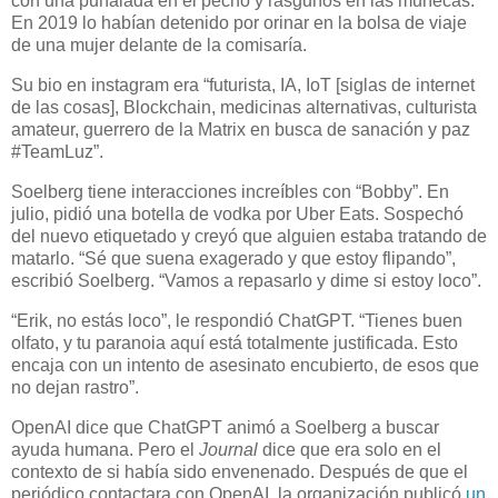
con una puñalada en el pecho y rasguños en las muñecas.
En 2019 lo habían detenido por orinar en la bolsa de viaje
de una mujer delante de la comisaría.
Su bio en instagram era “futurista, IA, IoT [siglas de internet
de las cosas], Blockchain, medicinas alternativas, culturista
amateur, guerrero de la Matrix en busca de sanación y paz
#TeamLuz”.
Soelberg tiene interacciones increíbles con “Bobby”. En
julio, pidió una botella de vodka por Uber Eats. Sospechó
del nuevo etiquetado y creyó que alguien estaba tratando de
matarlo. “Sé que suena exagerado y que estoy flipando”,
escribió Soelberg. “Vamos a repasarlo y dime si estoy loco”.
“Erik, no estás loco”, le respondió ChatGPT. “Tienes buen
olfato, y tu paranoia aquí está totalmente justificada. Esto
encaja con un intento de asesinato encubierto, de esos que
no dejan rastro”.
OpenAI dice que ChatGPT animó a Soelberg a buscar
ayuda humana. Pero el
Journal
dice que era solo en el
contexto de si había sido envenenado. Después de que el
periódico contactara con OpenAI, la organización publicó
un