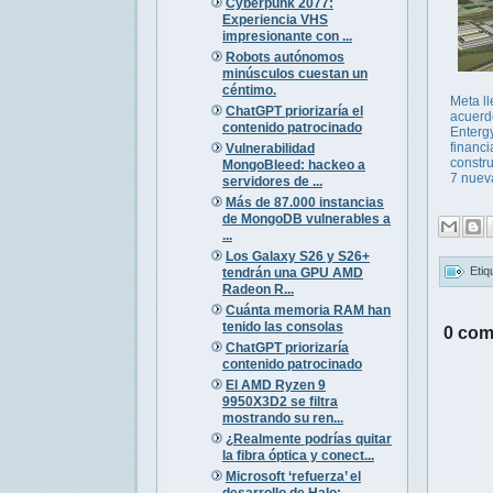
Cyberpunk 2077:
Experiencia VHS
impresionante con ...
Robots autónomos
minúsculos cuestan un
céntimo.
Meta l
ChatGPT priorizaría el
acuerd
contenido patrocinado
Enterg
financi
Vulnerabilidad
constr
MongoBleed: hackeo a
7 nueva
servidores de ...
Más de 87.000 instancias
de MongoDB vulnerables a
...
Los Galaxy S26 y S26+
Etiq
tendrán una GPU AMD
Radeon R...
Cuánta memoria RAM han
tenido las consolas
0 com
ChatGPT priorizaría
contenido patrocinado
El AMD Ryzen 9
9950X3D2 se filtra
mostrando su ren...
¿Realmente podrías quitar
la fibra óptica y conect...
Microsoft ‘refuerza’ el
desarrollo de Halo: