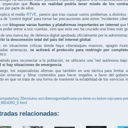
s especulen que
Rusia en realidad podría tener miedo de los contr
os por parte de ellos.
xplica el medio
RTVE
, parece que tras causar varios problemas a distint
ia de “control digital” para tomar las precauciones ante estos “incidentes ciber
a con
bloquear varias fuentes y plataformas importantes en internet
que 
 poder entrar a sus cuentas, sino que esta vez ha cruzado una línea más gr
 de una nueva ley de defensa digital aprobada oficialmente por la administr
tir la desconexión total del país del internet global
.
r, en situaciones críticas donde haya ciberataques masivos, apagón mund
eradas amenazas,
se activará el protocolo para restringir por comple
tico.
todo para reconectar a la población, se utilizaría una “red autónoma bajo
l si hay situaciones de emergencia
.
argo, los especialistas afirman que también es una táctica para limitar
ción externas y filtrar contenidos para hacer engaños a favor del gobier
ndo en que se trata de una forma de mantener la estabilidad de los servicios i
:
computerhoy.20minutos.es/ciberseguridad/rusia-ya-tiene-su-boton-rojo-para-pod
_6914282_0.html
adas relacionadas: