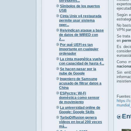
servidores...
experto
Símbolos de los puertos
ejecutad
USB
Según e
Cinta Unix v4 restaurada
estrateg
permite usar sistema
oper...
No bast
VPN para
Reivindican ataque a base
de datos de WIRED con
Se trata
2....
en
permi
Por qué UEFI es tan
Es deci
importante en cualquier
consid
ordenador
euroasiá
La cinta magnética vuelve
Como mé
con capacidad de hasta 4...
naciona
Se hacen pasar por la
Sin emb
nube de Google
informa
Ingeniero de Samsung
insistie
acusado de filtrar datos a
China
ESPectre: Wi-Fi
Fuentes
doméstica como sensor
https://
de movimiento
mundial
La universidad online de
Google: Google Skills
Entr
TurboDiffusion genera
vídeos en local 200 veces
má...