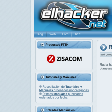
Blog
Web
Foro
RSS
Productos FTTH
R
miércoles
Rusia
ha
planean
Tutoriales y Manuales
Recopilación de
Tutoriales y
Manuales
ordenados por categorías
Últimos
Manuales
publicados
ordenados por fecha
Entradas Mensuales