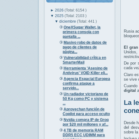
►
2026
(Total: 6154 )
▼
2025
(Total: 2103 )
▼
diciembre
(Total: 441 )
OneXSugar Wallet, la
Rusia ac
primera consola con
bloqueos
pantalla ...
Masivo robo de datos de
pago de clientes de
El gran
página...
Unidos,
restricti
Vulnerabilidad crítica en
SmarterMail
De por s
cada ve
Herramienta 'Asesino de
Antivirus' VOID Killer eli...
Claro es
Agencia Espacial Europea
se vive 
confirma ataque a
Cuando 
servido...
digital
a
Un radiador victoriano de
50 Kg como PC y sistema
La l
...
cone
Aprovechan función de
Copilot para acceso oculto
Nvidia compra IP de Groq
Desde ha
por $20 mil millones y af...
del des
4 TB de memoria RAM
sobre la
DDR5 ECC UDIMM para
Incluso 