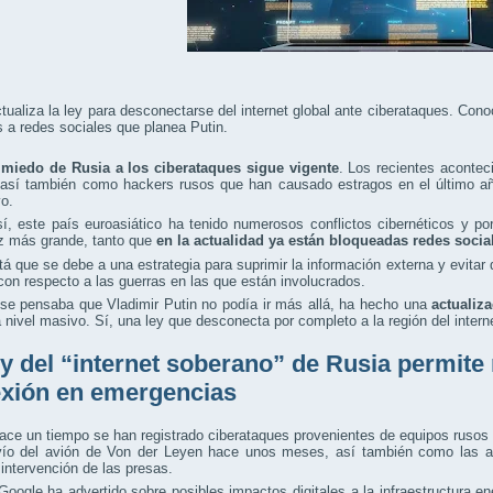
tualiza la ley para desconectarse del internet global ante ciberataques. Cono
 a redes sociales que planea Putin.
 miedo de Rusia a los ciberataques sigue vigente
. Los recientes acontec
 así también como hackers rusos que han causado estragos en el último a
vo.
í, este país euroasiático ha tenido numerosos conflictos cibernéticos y p
z más grande, tanto que
en la actualidad ya están bloqueadas redes socia
tá que se debe a una estrategia para suprimir la información externa y evitar q
con respecto a las guerras en las que están involucrados.
se pensaba que Vladimir Putin no podía ir más allá, ha hecho una
actualiz
 nivel masivo. Sí, una ley que desconecta por completo a la región del interne
ey del “internet soberano” de Rusia permite 
xión en emergencias
ce un tiempo se han registrado ciberataques provenientes de equipos rusos 
vío del avión de Von der Leyen hace unos meses, así también como las ac
 intervención de las presas.
Google ha advertido sobre posibles impactos digitales a la infraestructura e