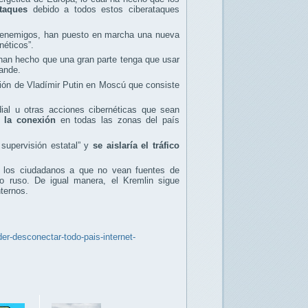
ataques
debido a todos estos ciberataques
os enemigos, han puesto en marcha una nueva
néticos”.
han hecho que una gran parte tenga que usar
ande.
ación de Vladímir Putin en Moscú que consiste
ial u otras acciones cibernéticas que sean
to la conexión
en todas las zonas del país
 supervisión estatal” y
se aislaría el tráfico
 a los ciudadanos a que no vean fuentes de
no ruso. De igual manera, el Kremlin sigue
nternos.
er-desconectar-todo-pais-internet-