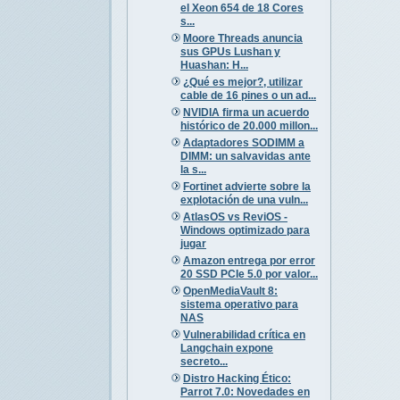
el Xeon 654 de 18 Cores
s...
Moore Threads anuncia
sus GPUs Lushan y
Huashan: H...
¿Qué es mejor?, utilizar
cable de 16 pines o un ad...
NVIDIA firma un acuerdo
histórico de 20.000 millon...
Adaptadores SODIMM a
DIMM: un salvavidas ante
la s...
Fortinet advierte sobre la
explotación de una vuln...
AtlasOS vs ReviOS -
Windows optimizado para
jugar
Amazon entrega por error
20 SSD PCIe 5.0 por valor...
OpenMediaVault 8:
sistema operativo para
NAS
Vulnerabilidad crítica en
Langchain expone
secreto...
Distro Hacking Ético:
Parrot 7.0: Novedades en