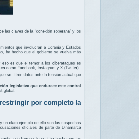
ce las claves de la “conexión soberana” y los
imientos que involucran a Ucrania y Estados
ño, ha hecho que el gobierno se vuelva más
or eso es que el temor a los ciberataques es
les
como Facebook, Instagram y X (Twitter).
ue se filtren datos ante la tensión actual que
ación legislativa que endurece este control
t global.
restringir por completo la
y un claro ejemplo de ello son las sospechas
usaciones oficiales de parte de Dinamarca
nergética de Europa, lo cual ha hecho que los