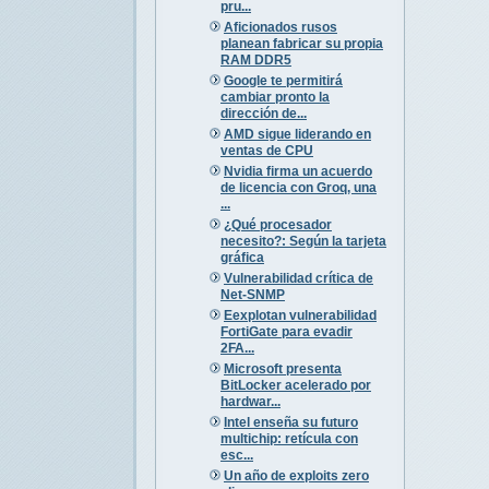
pru...
Aficionados rusos
planean fabricar su propia
RAM DDR5
Google te permitirá
cambiar pronto la
dirección de...
AMD sigue liderando en
ventas de CPU
Nvidia firma un acuerdo
de licencia con Groq, una
...
¿Qué procesador
necesito?: Según la tarjeta
gráfica
Vulnerabilidad crítica de
Net-SNMP
Eexplotan vulnerabilidad
FortiGate para evadir
2FA...
Microsoft presenta
BitLocker acelerado por
hardwar...
Intel enseña su futuro
multichip: retícula con
esc...
Un año de exploits zero