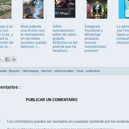
lega a un
Meta patenta
Adiós
Instagram,
La gene
o con
una IA clon que
suscripciones:
Facebook y
usa Fin
y Corp. y
te reemplazará
editor de video
WhatsApp
Apple p
ará la
en las redes
gratuito
probarán
compart
ucción de
sociales cuando
KDEnlive es tan
nuevas
ubicaci
s ce...
fallezcas: t...
potente que ha
suscripciones
desplaza...
premium
uetas:
bloqueo
,
ciberataque
,
internet
,
redessociales
,
rusia
,
soberanía
entarios :
PUBLICAR UN COMENTARIO
Los comentarios pueden ser revisados en cualquier momento por los modera