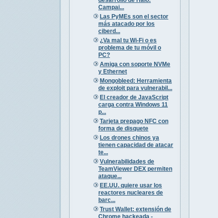
Campai...
Las PyMEs son el sector
más atacado por los
ciberd...
¿Va mal tu Wi-Fi o es
problema de tu móvil o
PC?
Amiga con soporte NVMe
y Ethernet
Mongobleed: Herramienta
de exploit para vulnerabil...
El creador de JavaScript
carga contra Windows 11
p...
Tarjeta prepago NFC con
forma de disquete
Los drones chinos ya
tienen capacidad de atacar
te...
Vulnerabilidades de
TeamViewer DEX permiten
ataque...
EE.UU. quiere usar los
reactores nucleares de
barc...
Trust Wallet: extensión de
Chrome hackeada -