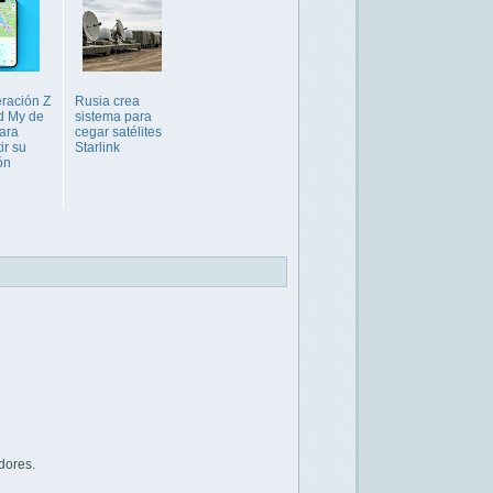
ración Z
Rusia crea
d My de
sistema para
ara
cegar satélites
ir su
Starlink
ón
dores.