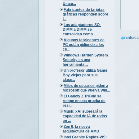
Usuar...
Fabricantes de tarjetas
gráficas responden sobre
l...
Los adaptadores SO-
DIMM a DIMM se
consolidan como ...
Entrada
Algunos fabricantes de
PC están pidiendo a los
cli...
Windows Harden System
Security es una
herramienta ...
Un profesor utiliza Game
Boy viejas para sus
clase...
Miles de usuarios piden a
Microsoft que vuelva Win...
El Galaxy Z TriFold se
rompe en una prueba de
resi...
Musk: xAI superará la
capacidad de IA de todos
en ...
Zen 6, la nueva
arquitectura de AMD
Intel Granite Rapids-WS: